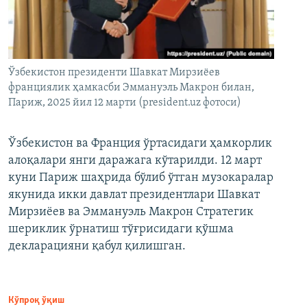
Ўзбекистон президенти Шавкат Мирзиёев
франциялик ҳамкасби Эммануэль Макрон билан,
Париж, 2025 йил 12 марти (president.uz фотоси)
Ўзбекистон ва Франция ўртасидаги ҳамкорлик
алоқалари янги даражага кўтарилди. 12 март
куни Париж шаҳрида бўлиб ўтган музокаралар
якунида икки давлат президентлари Шавкат
Мирзиёев ва Эммануэль Макрон Стратегик
шериклик ўрнатиш тўғрисидаги қўшма
декларацияни қабул қилишган.
Кўпроқ ўқиш