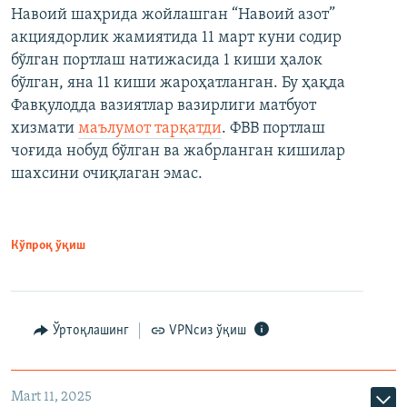
Навоий шаҳрида жойлашган “Навоий азот”
акциядорлик жамиятида 11 март куни содир
бўлган портлаш натижасида 1 киши ҳалок
бўлган, яна 11 киши жароҳатланган. Бу ҳақда
Фавқулодда вазиятлар вазирлиги матбуот
хизмати
маълумот тарқатди
. ФВВ портлаш
чоғида нобуд бўлган ва жабрланган кишилар
шахсини очиқлаган эмас.
Кўпроқ ўқиш
Ўртоқлашинг
VPNсиз ўқиш
Mart 11, 2025