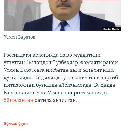
Усмон Баратов
Россиядаги колонияда жазо муддатини
ўтаётган “Ватандош” ўзбеклар жамияти раиси
Усмон Баратовга нисбатан янги жиноят иши
қўзғатилди. Эндиликда у колония иши тартиб-
интизомини бузишда айбланмоқда. Бу ҳақда
Баратовнинг Sota.Vision нашри томонидан
ёйинланган
хатида айтилган.
Кўпроқ ўқиш