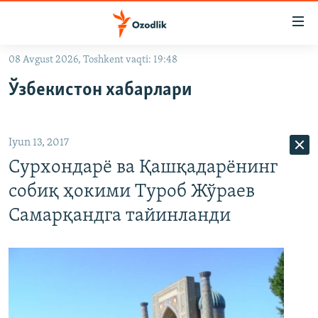
Линклар
Бош
мавзуларга
08 Avgust 2026, Toshkent vaqti: 19:48
ўтинг
OZODLIK SURISHTIRUVLARI
Асосий
Ўзбекистон хабарлари
OZODVIDEO
навигацияга
ўтинг
OZODARXIV
Қидиришга
Iyun 13, 2017
ўтинг
На русском
Сурхондарë ва Қашқадарëнинг
собиқ ҳокими Туроб Жўраев
ИЖТИМОИЙ ТАРМОҚЛАР
Самарқандга тайинланди
Озодлик бошқа тилларда