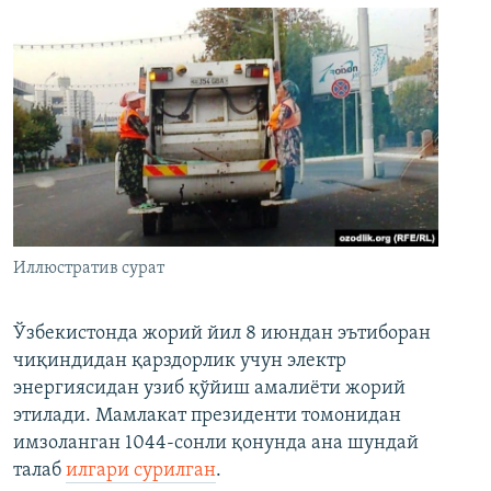
Иллюстратив сурат
Ўзбекистонда жорий йил 8 июндан эътиборан
чиқиндидан қарздорлик учун электр
энергиясидан узиб қўйиш амалиёти жорий
этилади. Мамлакат президенти томонидан
имзоланган 1044-сонли қонунда ана шундай
талаб
илгари сурилган
.