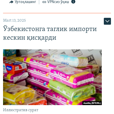
Ўртоқлашинг
VPNсиз ўқиш
Mart 13, 2025
Ўзбекистонга таглик импорти
кескин қисқарди
Иллюстратив сурат