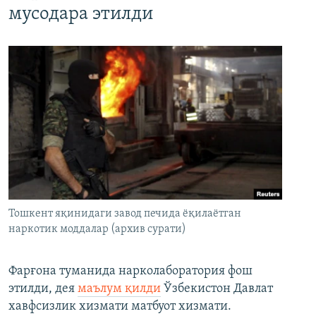
мусодара этилди
Тошкент яқинидаги завод печида ёқилаётган
наркотик моддалар (архив сурати)
Фарғона туманида нарколаборатория фош
этилди, дея
маълум қилди
Ўзбекистон Давлат
хавфсизлик хизмати матбуот хизмати.