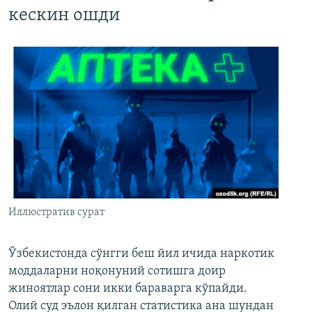
кескин ошди
Иллюстратив сурат
Ўзбекистонда сўнгги беш йил ичида наркотик
моддаларни ноқонуний сотишга доир
жиноятлар сони икки бараварга кўпайди.
Олий суд эълон қилган статистика ана шундан