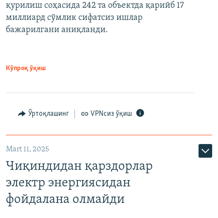
қурилиш соҳасида 242 та объектда қарийб 17
миллиард сўмлик сифатсиз ишлар
бажарилгани аниқланди.
Кўпроқ ўқиш
Ўртоқлашинг
VPNсиз ўқиш
Mart 11, 2025
Чиқиндидан қарздорлар
электр энергиясидан
фойдалана олмайди