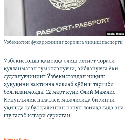
Ўзбекистон фуқаросининг хорижга чиқиш паспорти
Ўзбекистонда қамоққа олиш эҳтиёт чораси
қўлланмаган гумонланувчи, айбланувчи ёки
судланувчининг Ўзбекистондан чиқиш
ҳуқуқини вақтинча чеклаб қўйиш тартиби
белгиланмоқда. 12 март куни Олий Мажлис
Қонунчилик палатаси мажлисида биринчи
ўқишда қабул қилинган қонун лойиҳасида ана
шу талаб илгари сурилган.