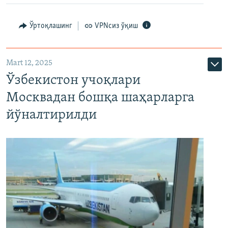
Ўртоқлашинг
VPNсиз ўқиш
Mart 12, 2025
Ўзбекистон учоқлари
Москвадан бошқа шаҳарларга
йўналтирилди