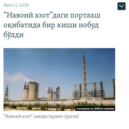
Mart 11, 2025
“Навоий азот”даги портлаш
оқибатида бир киши нобуд
бўлди
“Навоий азот” заводи (архив сурати)