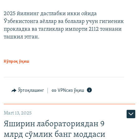
2025 йилнинг дастлабки икки ойида
Ўзбекистонга аёллар ва болалар учун гигиеник
прокладка ва тагликлар импорти 2112 тоннани
ташкил этган.
Кўпроқ ўқиш
Ўртоқлашинг
VPNсиз ўқиш
Mart 13, 2025
Яширин лабораториядан 9
млрд сўмлик банг моддаси