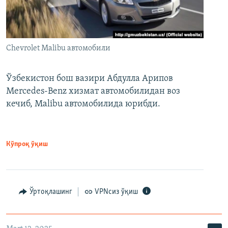
Chevrolet Malibu автомобили
Ўзбекистон бош вазири Абдулла Арипов
Mercedes-Benz хизмат автомобилидан воз
кечиб, Malibu автомобилида юрибди.
Кўпроқ ўқиш
Ўртоқлашинг
VPNсиз ўқиш