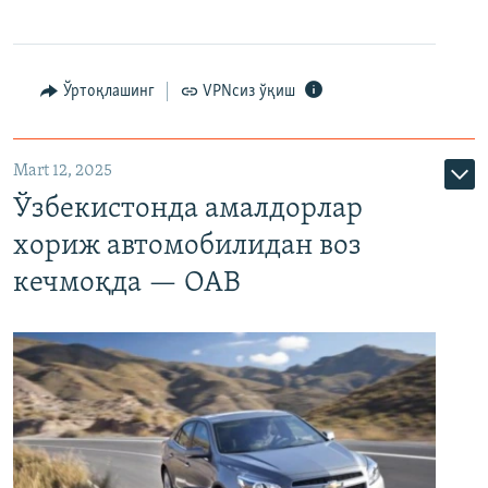
Ўртоқлашинг
VPNсиз ўқиш
Mart 12, 2025
Ўзбекистонда амалдорлар
хориж автомобилидан воз
кечмоқда — ОАВ