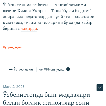
Ўзбекистон мактабгача ва мактаб таълими
вазири Ҳилола Умарова “Ташаббусли бюджет”
доирасида педагоглардан пул йиғиш ҳолатлари
кузатилса, тизим вакилларини бу ҳақда хабар
беришга
чақирди
.
Кўпроқ ўқиш
Ўртоқлашинг
VPNсиз ўқиш
Mart 12, 2025
Ўзбекистонда банг моддалари
билан боғлиқ жиноятлар сони