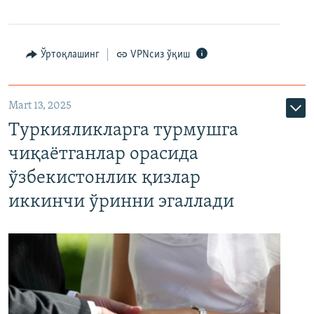
Ўртоқлашинг
VPNсиз ўқиш
Mart 13, 2025
Туркияликларга турмушга
чиқаётганлар орасида
ўзбекистонлик қизлар
иккинчи ўринни эгаллади