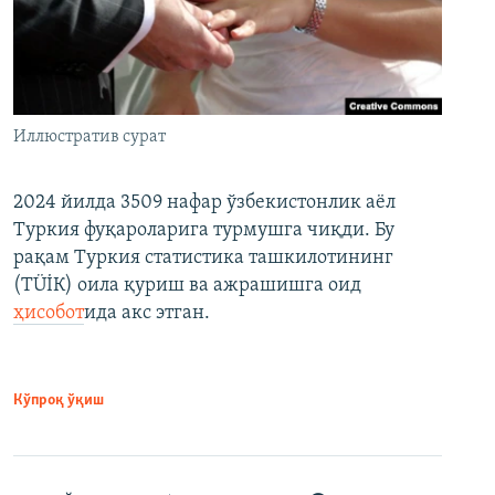
Иллюстратив сурат
2024 йилда 3509 нафар ўзбекистонлик аёл
Туркия фуқароларига турмушга чиқди. Бу
рақам Туркия статистика ташкилотининг
(ТÜİК) оила қуриш ва ажрашишга оид
ҳисобот
ида акс этган.
Кўпроқ ўқиш