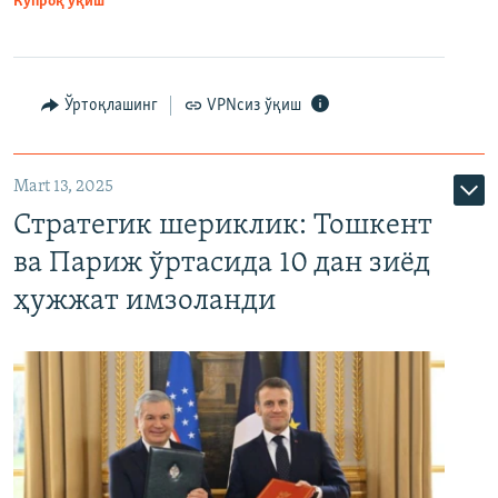
Кўпроқ ўқиш
Ўртоқлашинг
VPNсиз ўқиш
Mart 13, 2025
Стратегик шериклик: Тошкент
ва Париж ўртасида 10 дан зиёд
ҳужжат имзоланди