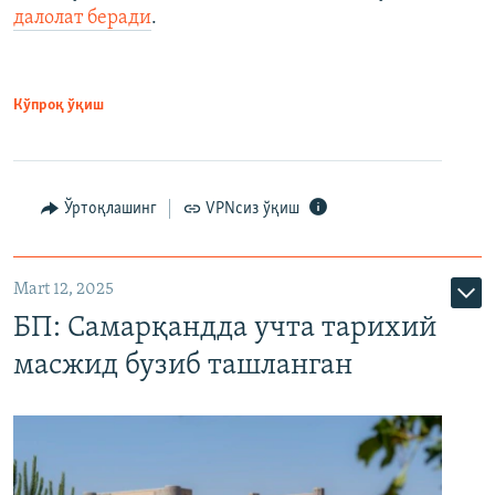
далолат беради
.
Кўпроқ ўқиш
Ўртоқлашинг
VPNсиз ўқиш
Mart 12, 2025
БП: Самарқандда учта тарихий
масжид бузиб ташланган