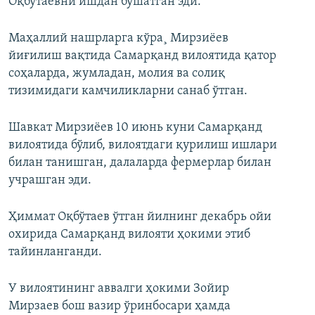
Оқбўтаевни ишдан бўшатган эди.
Маҳаллий нашрларга кўра¸ Мирзиёев
йиғилиш вақтида Самарқанд вилоятида қатор
соҳаларда, жумладан, молия ва солиқ
тизимидаги камчиликларни санаб ўтган.
Шавкат Мирзиёев 10 июнь куни Самарқанд
вилоятида бўлиб, вилоятдаги қурилиш ишлари
билан танишган, далаларда фермерлар билан
учрашган эди.
Ҳиммат Оқбўтаев ўтган йилнинг декабрь ойи
охирида Самарқанд вилояти ҳокими этиб
тайинланганди.
У вилоятининг аввалги ҳокими Зойир
Мирзаев бош вазир ўринбосари ҳамда