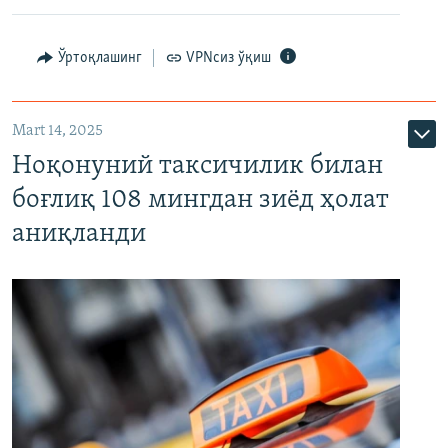
Ўртоқлашинг
VPNсиз ўқиш
Mart 14, 2025
Ноқонуний таксичилик билан
боғлиқ 108 мингдан зиёд ҳолат
аниқланди