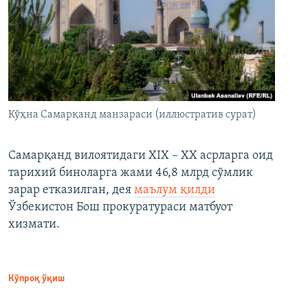
Кўҳна Самарқанд манзараси (иллюстратив сурат)
Самарқанд вилоятидаги XIX – XX асрларга оид
тарихий биноларга жами 46,8 млрд сўмлик
зарар етказилган, дея
маълум қилди
Ўзбекистон Бош прокуратураси матбуот
хизмати.
Кўпроқ ўқиш