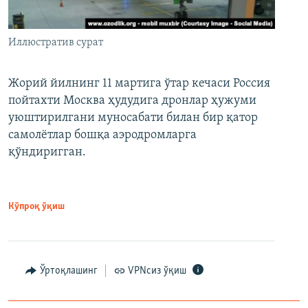
Иллюстратив сурат
Жорий йилнинг 11 мартига ўтар кечаси Россия
пойтахти Москва ҳудудига дронлар ҳужуми
уюштирилгани муносабати билан бир қатор
самолётлар бошқа аэродромларга
қўндиригган.
Кўпроқ ўқиш
Ўртоқлашинг
VPNсиз ўқиш