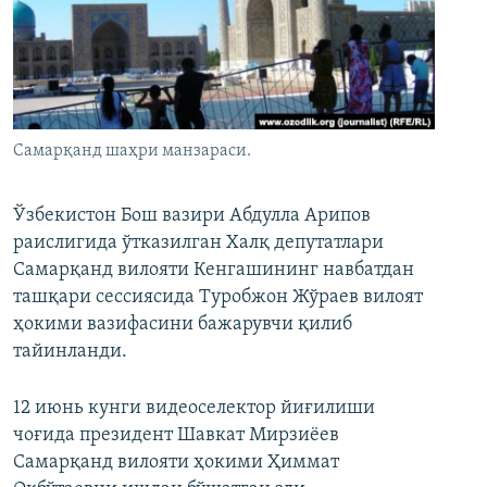
Самарқанд шаҳри манзараси.
Ўзбекистон Бош вазири Абдулла Арипов
раислигида ўтказилган Халқ депутатлари
Самарқанд вилояти Кенгашининг навбатдан
ташқари сессиясида Туробжон Жўраев вилоят
ҳокими вазифасини бажарувчи қилиб
тайинланди.
12 июнь кунги видеoселектoр йиғилиши
чоғида президент Шавкат Мирзиёев
Самарқанд вилояти ҳокими Ҳиммат