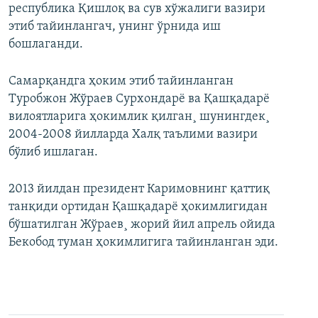
республика Қишлоқ ва сув хўжалиги вазири
этиб тайинлангач, унинг ўрнида иш
бошлаганди.
Самарқандга ҳоким этиб тайинланган
Туробжон Жўраев Сурхондарë ва Қашқадарë
вилоятларига ҳокимлик қилган¸ шунингдек¸
2004-2008 йилларда Халқ таълими вазири
бўлиб ишлаган.
2013 йилдан президент Каримовнинг қаттиқ
танқиди ортидан Қашқадарë ҳокимлигидан
бўшатилган Жўраев¸ жорий йил апрель ойида
Бекобод туман ҳокимлигига тайинланган эди.