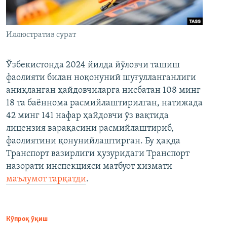
Иллюстратив сурат
Ўзбекистонда 2024 йилда йўловчи ташиш
фаолияти билан ноқонуний шуғулланганлиги
аниқланган ҳайдовчиларга нисбатан 108 минг
18 та баённома расмийлаштирилган, натижада
42 минг 141 нафар ҳайдовчи ўз вақтида
лицензия варақасини расмийлаштириб,
фаолиятини қонунийлаштирган. Бу ҳақда
Транспорт вазирлиги ҳузуридаги Транспорт
назорати инспекцияси матбуот хизмати
маълумот тарқатди
.
Кўпроқ ўқиш