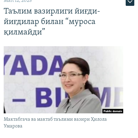
Mart 12, 2025
Таълим вазирлиги йиғди-
йиғдилар билан “муроса
қилмайди”
Мактабгача ва мактаб таълими вазири Ҳилола
Умарова