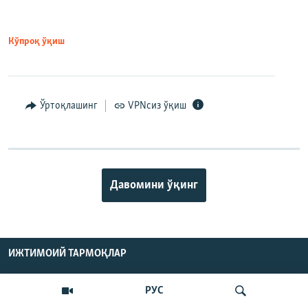
Кўпроқ ўқиш
Ўртоқлашинг
VPNсиз ўқиш
Давомини ўқинг
ИЖТИМОИЙ ТАРМОҚЛАР
РУС