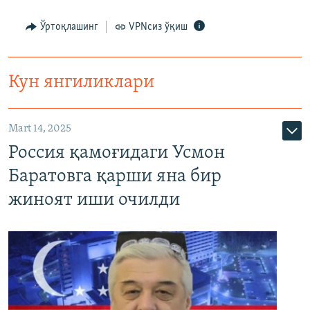
Ўртоқлашинг
VPNсиз ўқиш
Кун янгиликлари
Mart 14, 2025
Россия қамоғидаги Усмон
Баратовга қарши яна бир
жиноят иши очилди