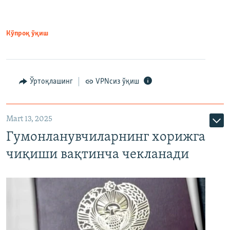
Кўпроқ ўқиш
Ўртоқлашинг
VPNсиз ўқиш
Mart 13, 2025
Гумонланувчиларнинг хорижга
чиқиши вақтинча чекланади