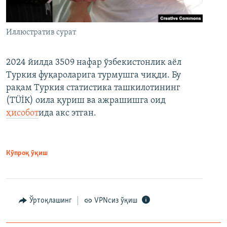
Иллюстратив сурат
2024 йилда 3509 нафар ўзбекистонлик аёл
Туркия фуқароларига турмушга чиқди. Бу
рақам Туркия статистика ташкилотининг
(ТÜİК) оила қуриш ва ажрашишга оид
ҳисобот
ида акс этган.
Кўпроқ ўқиш
Ўртоқлашинг
VPNсиз ўқиш