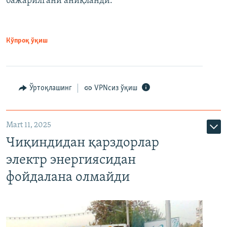
бажарилгани аниқланди.
Кўпроқ ўқиш
Ўртоқлашинг
VPNсиз ўқиш
Mart 11, 2025
Чиқиндидан қарздорлар
электр энергиясидан
фойдалана олмайди