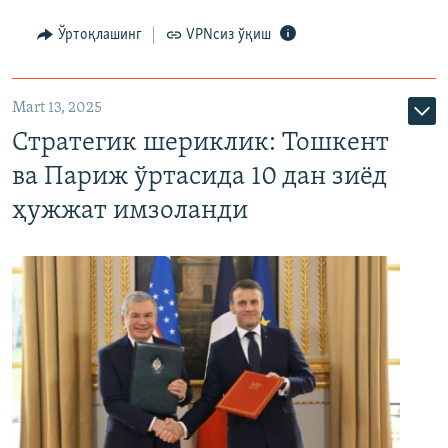
Ўртоқлашинг
VPNсиз ўқиш
Mart 13, 2025
Стратегик шериклик: Тошкент
ва Париж ўртасида 10 дан зиёд
ҳужжат имзоланди