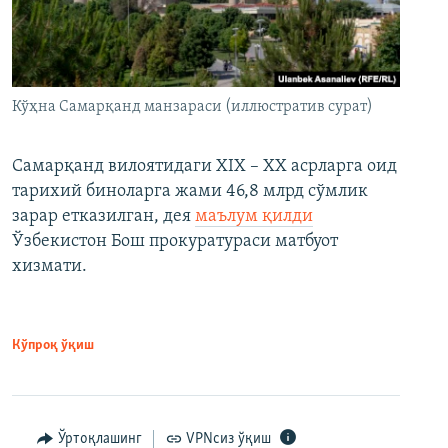
Кўҳна Самарқанд манзараси (иллюстратив сурат)
Самарқанд вилоятидаги XIX – XX асрларга оид
тарихий биноларга жами 46,8 млрд сўмлик
зарар етказилган, дея
маълум қилди
Ўзбекистон Бош прокуратураси матбуот
хизмати.
Кўпроқ ўқиш
Ўртоқлашинг
VPNсиз ўқиш