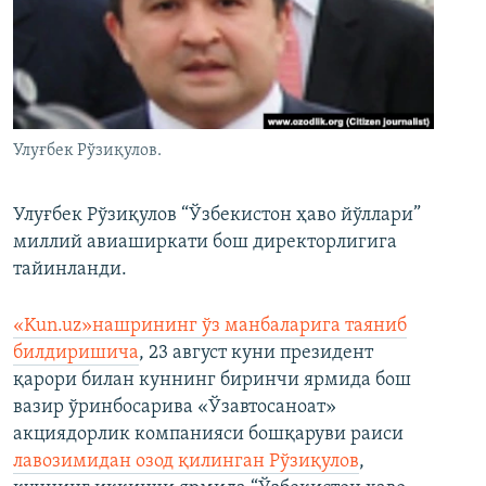
Улуғбек Рўзиқулов.
Улуғбек Рўзиқулов “Ўзбекистон ҳаво йўллари”
миллий авиаширкати бош директорлигига
тайинланди.
«Kun.uz»нашрининг ўз манбаларига таяниб
билдиришича
, 23 август куни президент
қарори билан куннинг биринчи ярмида бош
вазир ўринбосарива «Ўзавтосаноат»
акциядорлик компанияси бошқаруви раиси
лавозимидан озод қилинган Рўзиқулов
,