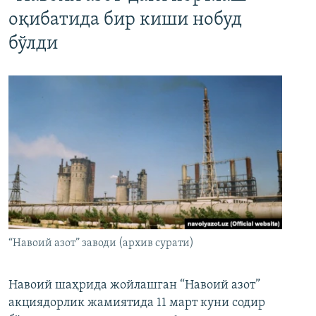
оқибатида бир киши нобуд
бўлди
“Навоий азот” заводи (архив сурати)
Навоий шаҳрида жойлашган “Навоий азот”
акциядорлик жамиятида 11 март куни содир