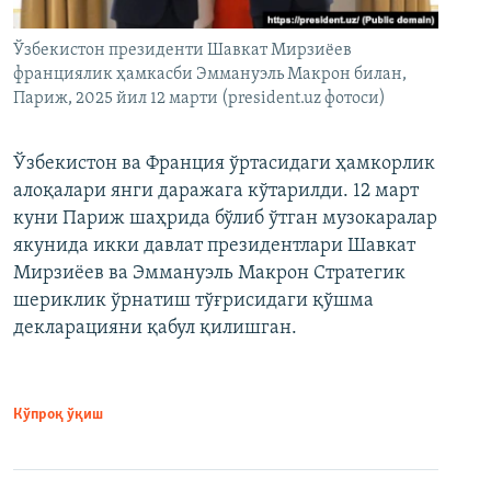
Ўзбекистон президенти Шавкат Мирзиёев
франциялик ҳамкасби Эммануэль Макрон билан,
Париж, 2025 йил 12 марти (president.uz фотоси)
Ўзбекистон ва Франция ўртасидаги ҳамкорлик
алоқалари янги даражага кўтарилди. 12 март
куни Париж шаҳрида бўлиб ўтган музокаралар
якунида икки давлат президентлари Шавкат
Мирзиёев ва Эммануэль Макрон Стратегик
шериклик ўрнатиш тўғрисидаги қўшма
декларацияни қабул қилишган.
Кўпроқ ўқиш