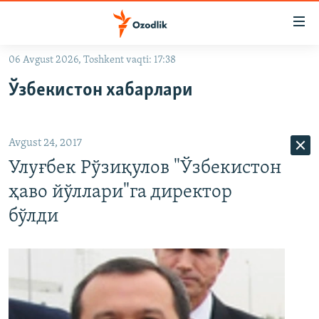
Линклар
Бош
мавзуларга
06 Avgust 2026, Toshkent vaqti: 17:38
ўтинг
OZODLIK SURISHTIRUVLARI
Асосий
Ўзбекистон хабарлари
OZODVIDEO
навигацияга
ўтинг
OZODARXIV
Қидиришга
Avgust 24, 2017
ўтинг
На русском
Улуғбек Рўзиқулов "Ўзбекистон
ҳаво йўллари"га директор
ИЖТИМОИЙ ТАРМОҚЛАР
бўлди
Озодлик бошқа тилларда