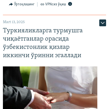
Ўртоқлашинг
VPNсиз ўқиш
Mart 13, 2025
Туркияликларга турмушга
чиқаётганлар орасида
ўзбекистонлик қизлар
иккинчи ўринни эгаллади