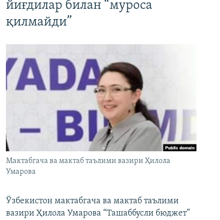
йиғдилар билан “муроса
қилмайди”
Мактабгача ва мактаб таълими вазири Ҳилола
Умарова
Ўзбекистон мактабгача ва мактаб таълими
вазири Ҳилола Умарова “Ташаббусли бюджет”