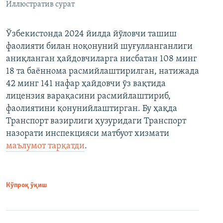
Иллюстратив сурат
Ўзбекистонда 2024 йилда йўловчи ташиш
фаолияти билан ноқонуний шуғулланганлиги
аниқланган ҳайдовчиларга нисбатан 108 минг
18 та баённома расмийлаштирилган, натижада
42 минг 141 нафар ҳайдовчи ўз вақтида
лицензия варақасини расмийлаштириб,
фаолиятини қонунийлаштирган. Бу ҳақда
Транспорт вазирлиги ҳузуридаги Транспорт
назорати инспекцияси матбуот хизмати
маълумот тарқатди
.
Кўпроқ ўқиш