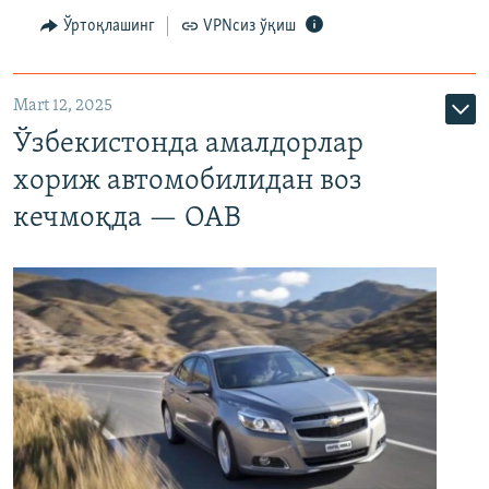
Ўртоқлашинг
VPNсиз ўқиш
Mart 12, 2025
Ўзбекистонда амалдорлар
хориж автомобилидан воз
кечмоқда — ОАВ