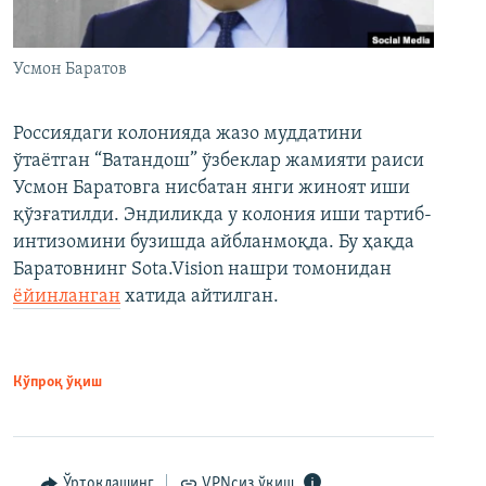
Усмон Баратов
Россиядаги колонияда жазо муддатини
ўтаётган “Ватандош” ўзбеклар жамияти раиси
Усмон Баратовга нисбатан янги жиноят иши
қўзғатилди. Эндиликда у колония иши тартиб-
интизомини бузишда айбланмоқда. Бу ҳақда
Баратовнинг Sota.Vision нашри томонидан
ёйинланган
хатида айтилган.
Кўпроқ ўқиш
Ўртоқлашинг
VPNсиз ўқиш