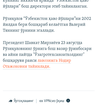
куннинг иккинчи ярмида “Ўзбекистон ҳаво
йўллари” бош директори этиб тайинланган.
Рўзиқулов “Ўзбекистон ҳаво йўллари”ни 2002
йилдан бери бошқариб келаётган Валерий
Тяннинг ўрнини эгаллади.
Президент Шавкат Мирзиёев 23 августда
Рўзиқуловнинг ўрнига бош вазир ўринбосари
ва айни пайтда "Ўзагротехсаноатхолдинг"
бошқаруви раиси
лавозимга Нодир
Отажоновни тайинлади.
Ўртоқлашинг
VPNсиз ўқиш