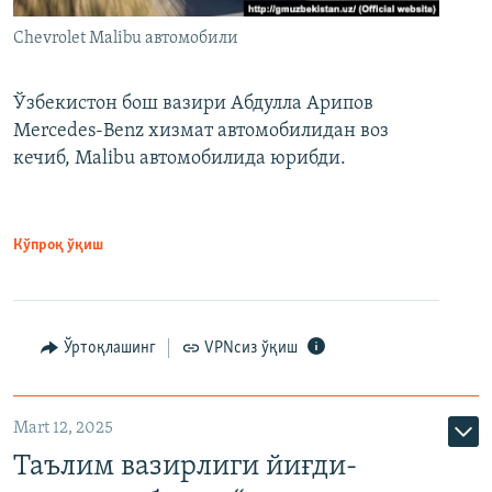
Chevrolet Malibu автомобили
Ўзбекистон бош вазири Абдулла Арипов
Mercedes-Benz хизмат автомобилидан воз
кечиб, Malibu автомобилида юрибди.
Кўпроқ ўқиш
Ўртоқлашинг
VPNсиз ўқиш
Mart 12, 2025
Таълим вазирлиги йиғди-