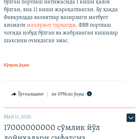
бўлган портлаш натижасида 1 киши ҳалок
бўлган, яна 11 киши жароҳатланган. Бу ҳақда
Фавқулодда вазиятлар вазирлиги матбуот
хизмати
маълумот тарқатди
. ФВВ портлаш
чоғида нобуд бўлган ва жабрланган кишилар
шахсини очиқлаган эмас.
Кўпроқ ўқиш
Ўртоқлашинг
VPNсиз ўқиш
Mart 11, 2025
17000000000 сўмлик йўл
лойиҳалари сифатсиз