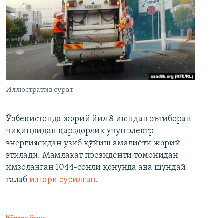
Иллюстратив сурат
Ўзбекистонда жорий йил 8 июндан эътиборан
чиқиндидан қарздорлик учун электр
энергиясидан узиб қўйиш амалиёти жорий
этилади. Мамлакат президенти томонидан
имзоланган 1044-сонли қонунда ана шундай
талаб
илгари сурилган
.