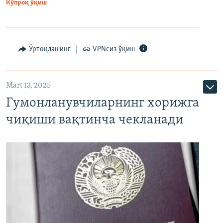
Кўпроқ ўқиш
Ўртоқлашинг
VPNсиз ўқиш
Mart 13, 2025
Гумонланувчиларнинг хорижга
чиқиши вақтинча чекланади