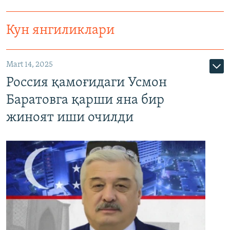
Кун янгиликлари
Mart 14, 2025
Россия қамоғидаги Усмон
Баратовга қарши яна бир
жиноят иши очилди