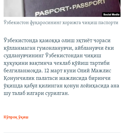
Ўзбекистон фуқаросининг хорижга чиқиш паспорти
Ўзбекистонда қамоққа олиш эҳтиёт чораси
қўлланмаган гумонланувчи, айбланувчи ёки
судланувчининг Ўзбекистондан чиқиш
ҳуқуқини вақтинча чеклаб қўйиш тартиби
белгиланмоқда. 12 март куни Олий Мажлис
Қонунчилик палатаси мажлисида биринчи
ўқишда қабул қилинган қонун лойиҳасида ана
шу талаб илгари сурилган.
Кўпроқ ўқиш