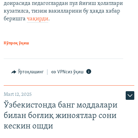
доирасида педагоглардан пул йиғиш ҳолатлари
кузатилса, тизим вакилларини бу ҳақда хабар
беришга
чақирди
.
Кўпроқ ўқиш
Ўртоқлашинг
VPNсиз ўқиш
Mart 12, 2025
Ўзбекистонда банг моддалари
билан боғлиқ жиноятлар сони
кескин ошди