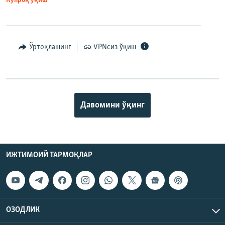
Кўпроқ ўқиш
Ўртоқлашинг
VPNсиз ўқиш
Давомини ўқинг
ИЖТИМОИЙ ТАРМОҚЛАР
ОЗОДЛИК