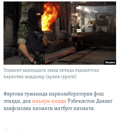
Тошкент яқинидаги завод печида ёқилаётган
наркотик моддалар (архив сурати)
Фарғона туманида нарколаборатория фош
этилди, дея
маълум қилди
Ўзбекистон Давлат
хавфсизлик хизмати матбуот хизмати.