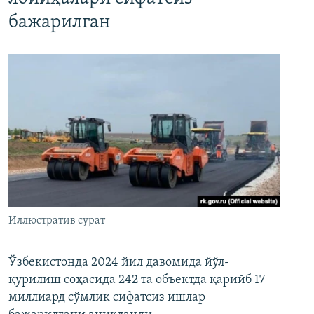
бажарилган
Иллюстратив сурат
Ўзбекистонда 2024 йил давомида йўл-
қурилиш соҳасида 242 та объектда қарийб 17
миллиард сўмлик сифатсиз ишлар