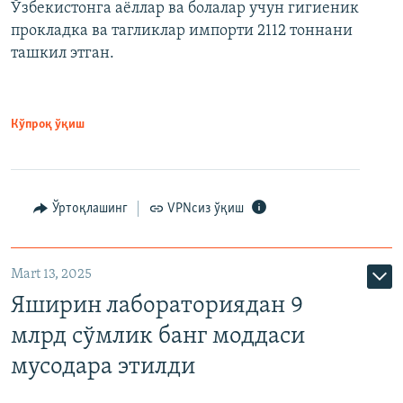
Ўзбекистонга аёллар ва болалар учун гигиеник
прокладка ва тагликлар импорти 2112 тоннани
ташкил этган.
Кўпроқ ўқиш
Ўртоқлашинг
VPNсиз ўқиш
Mart 13, 2025
Яширин лабораториядан 9
млрд сўмлик банг моддаси
мусодара этилди