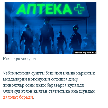
Иллюстратив сурат
Ўзбекистонда сўнгги беш йил ичида наркотик
моддаларни ноқонуний сотишга доир
жиноятлар сони икки бараварга кўпайди.
Олий суд эълон қилган статистика ана шундан
далолат беради
.