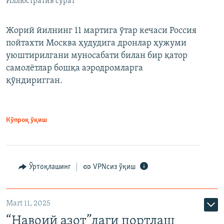
Иллюстратив сурат
Жорий йилнинг 11 мартига ўтар кечаси Россия
пойтахти Москва ҳудудига дронлар ҳужуми
уюштирилгани муносабати билан бир қатор
самолётлар бошқа аэродромларга
қўндиригган.
Кўпроқ ўқиш
Ўртоқлашинг
VPNсиз ўқиш
Mart 11, 2025
“Навоий азот”даги портлаш