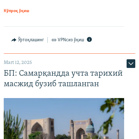
Кўпроқ ўқиш
Ўртоқлашинг
VPNсиз ўқиш
Mart 12, 2025
БП: Самарқандда учта тарихий
масжид бузиб ташланган