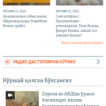
OKTABR 21, 2021
OKTABR 15, 2021
Андижонлик собиқ имом
Сиёсатшунос:
Абдулаҳад қори Тожибоев
Ҳукуматимиз -
билан суҳбат
учюзламачи. Гапи бошқа,
фикри бошқа, амали эса
умуман бошқа!
Барча эпизодларни кўринг
РАДИО ДАСТУРЛАРНИ КЎРИНГ
Кўрмай қолган бўлсангиз
Европа ва АҚШда ўрмон
ёнғинлари: иқлим