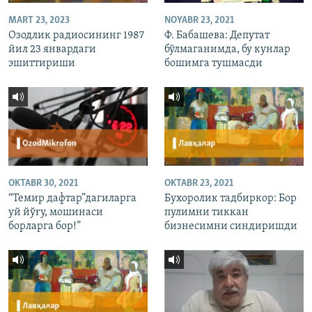
MART 23, 2023
NOYABR 23, 2021
Озодлик радиосининг 1987
Ф. Бабашева: Депутат
йил 23 январдаги
бўлмаганимда, бу кунлар
эшиттириши
бошимга тушмасди
OKTABR 30, 2021
OKTABR 23, 2021
“Темир дафтар”дагиларга
Бухоролик тадбиркор: Бор
уй йўғу, мошинаси
пулимни тиккан
борларга бор!”
бизнесимни синдиришди