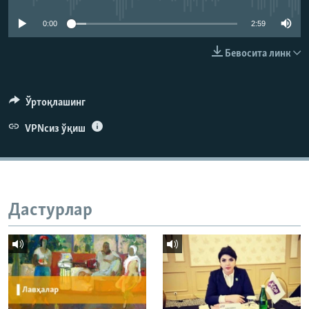
0:00
2:59
Бевосита линк
Ўртоқлашинг
VPNсиз ўқиш
Дастурлар