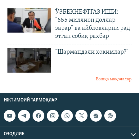
ЎЗБЕКНЕФТГАЗ ИШИ:
"655 миллион доллар
зарар" ва айбловларни рад
этган собиқ раҳбар
"Шармандали ҳокимлар?"
Бошқа мақолалар
ИЖТИМОИЙ ТАРМОҚЛАР
ОЗОДЛИК