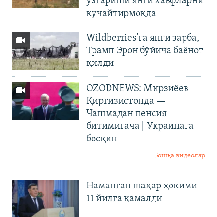
ўзгариши янги хавфларни
кучайтирмоқда
Wildberries’га янги зарба,
Трамп Эрон бўйича баёнот
қилди
OZODNEWS: Мирзиёев
Қирғизистонда —
Чашмадан пенсия
битимигача | Украинага
босқин
Бошқа видеолар
Наманган шаҳар ҳокими
11 йилга қамалди