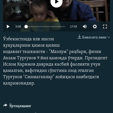
Айни дамда медиа-манба мавжуд эмас
0:00
17:43
Бевосита линк
Ўзбекистонда илк инсон
ҳуқуқларини ҳимоя қилиш
нодавлат ташкилоти - "Мазлум" раҳбари, физик
Аъзам Турғунов 9 йил қамоқда ўтирди. Президент
Ислом Каримов даврида касбий фаолияти учун
қамалган, вафотидан сўнггина озод этилган
Турғунов "Синмаганлар" лойиҳаси навбатдаги
қаҳрамонидир.
Ўртоқлашинг