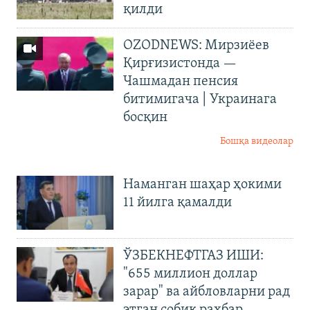
қилди
OZODNEWS: Мирзиёев
Қирғизистонда —
Чашмадан пенсия
битимигача | Украинага
босқин
Бошқа видеолар
Наманган шаҳар ҳокими
11 йилга қамалди
ЎЗБЕКНЕФТГАЗ ИШИ:
"655 миллион доллар
зарар" ва айбловларни рад