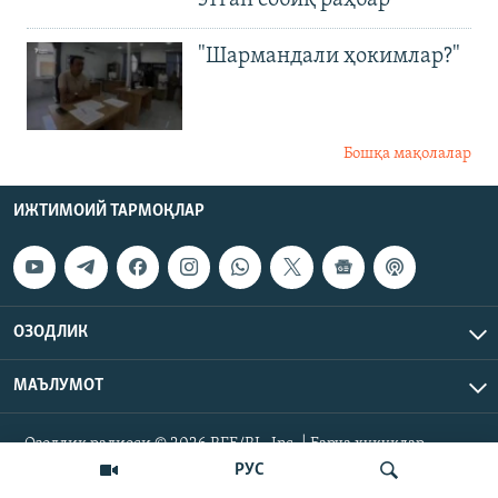
этган собиқ раҳбар
"Шармандали ҳокимлар?"
Бошқа мақолалар
ИЖТИМОИЙ ТАРМОҚЛАР
ОЗОДЛИК
МАЪЛУМОТ
Озодлик радиоси © 2026 RFE/RL, Inc. | Барча ҳуқуқлар
ҳимояланган.
РУС