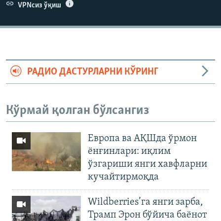
VPNсиз ўқиш
РАДИО ДАСТУРЛАРНИ КЎРИНГ
Кўрмай қолган бўлсангиз
Европа ва АҚШда ўрмон
ёнғинлари: иқлим
ўзгариши янги хавфларни
кучайтирмоқда
Wildberries’га янги зарба,
Трамп Эрон бўйича баёнот