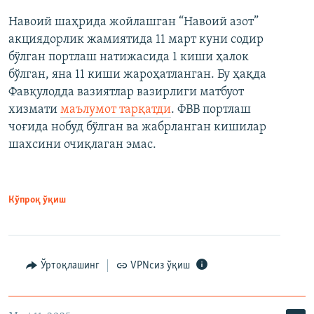
Навоий шаҳрида жойлашган “Навоий азот”
акциядорлик жамиятида 11 март куни содир
бўлган портлаш натижасида 1 киши ҳалок
бўлган, яна 11 киши жароҳатланган. Бу ҳақда
Фавқулодда вазиятлар вазирлиги матбуот
хизмати
маълумот тарқатди
. ФВВ портлаш
чоғида нобуд бўлган ва жабрланган кишилар
шахсини очиқлаган эмас.
Кўпроқ ўқиш
Ўртоқлашинг
VPNсиз ўқиш