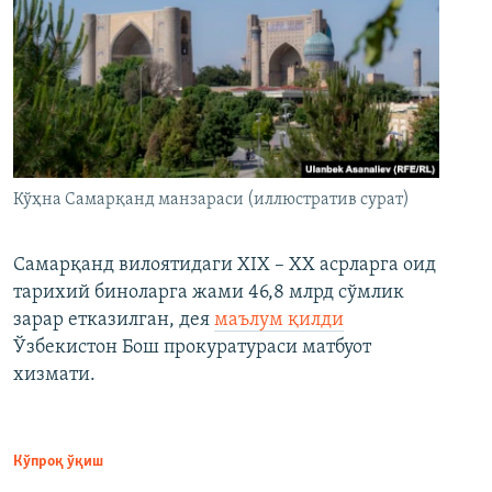
Кўҳна Самарқанд манзараси (иллюстратив сурат)
Самарқанд вилоятидаги XIX – XX асрларга оид
тарихий биноларга жами 46,8 млрд сўмлик
зарар етказилган, дея
маълум қилди
Ўзбекистон Бош прокуратураси матбуот
хизмати.
Кўпроқ ўқиш