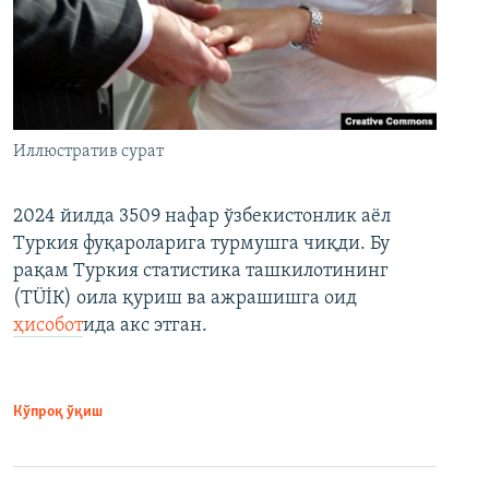
Иллюстратив сурат
2024 йилда 3509 нафар ўзбекистонлик аёл
Туркия фуқароларига турмушга чиқди. Бу
рақам Туркия статистика ташкилотининг
(ТÜİК) оила қуриш ва ажрашишга оид
ҳисобот
ида акс этган.
Кўпроқ ўқиш