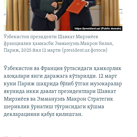
Ўзбекистон президенти Шавкат Мирзиёев
франциялик ҳамкасби Эммануэль Макрон билан,
Париж, 2025 йил 12 марти (president.uz фотоси)
Ўзбекистон ва Франция ўртасидаги ҳамкорлик
алоқалари янги даражага кўтарилди. 12 март
куни Париж шаҳрида бўлиб ўтган музокаралар
якунида икки давлат президентлари Шавкат
Мирзиёев ва Эммануэль Макрон Стратегик
шериклик ўрнатиш тўғрисидаги қўшма
декларацияни қабул қилишган.