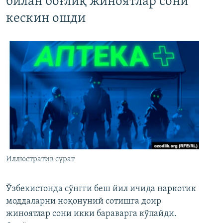
билан боғлиқ жиноятлар сони
кескин ошди
Иллюстратив сурат
Ўзбекистонда сўнгги беш йил ичида наркотик
моддаларни ноқонуний сотишга доир
жиноятлар сони икки бараварга кўпайди.