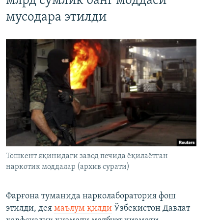
млрд сўмлик банг моддаси
мусодара этилди
Тошкент яқинидаги завод печида ёқилаётган
наркотик моддалар (архив сурати)
Фарғона туманида нарколаборатория фош
этилди, дея
маълум қилди
Ўзбекистон Давлат