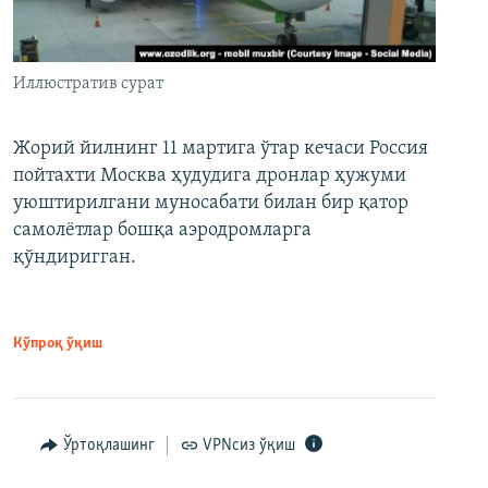
Иллюстратив сурат
Жорий йилнинг 11 мартига ўтар кечаси Россия
пойтахти Москва ҳудудига дронлар ҳужуми
уюштирилгани муносабати билан бир қатор
самолётлар бошқа аэродромларга
қўндиригган.
Кўпроқ ўқиш
Ўртоқлашинг
VPNсиз ўқиш