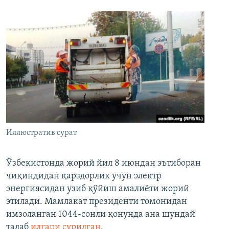
Иллюстратив сурат
Ўзбекистонда жорий йил 8 июндан эътиборан
чиқиндидан қарздорлик учун электр
энергиясидан узиб қўйиш амалиёти жорий
этилади. Мамлакат президенти томонидан
имзоланган 1044-сонли қонунда ана шундай
талаб
илгари сурилган
.