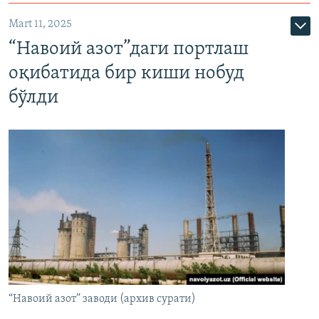
Mart 11, 2025
“Навоий азот”даги портлаш
оқибатида бир киши нобуд
бўлди
“Навоий азот” заводи (архив сурати)