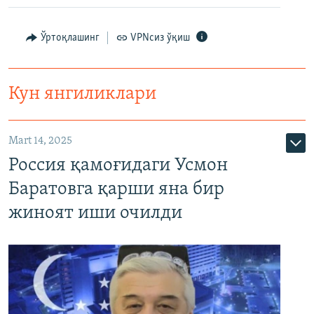
Ўртоқлашинг
VPNсиз ўқиш
Кун янгиликлари
Mart 14, 2025
Россия қамоғидаги Усмон
Баратовга қарши яна бир
жиноят иши очилди