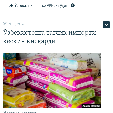
Ўртоқлашинг
VPNсиз ўқиш
Mart 13, 2025
Ўзбекистонга таглик импорти
кескин қисқарди
Иллюстратив сурат