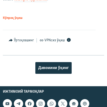
Кўпроқ ўқиш
Ўртоқлашинг
VPNсиз ўқиш
Давомини ўқинг
ИЖТИМОИЙ ТАРМОҚЛАР