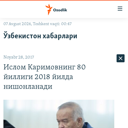
Линклар
Бош
мавзуларга
07 Avgust 2026, Toshkent vaqti: 00:47
ўтинг
OZODLIK SURISHTIRUVLARI
Асосий
Ўзбекистон хабарлари
OZODVIDEO
навигацияга
ўтинг
OZODARXIV
Қидиришга
Noyabr 28, 2017
ўтинг
На русском
Ислом Каримовнинг 80
йиллиги 2018 йилда
ИЖТИМОИЙ ТАРМОҚЛАР
нишонланади
Озодлик бошқа тилларда