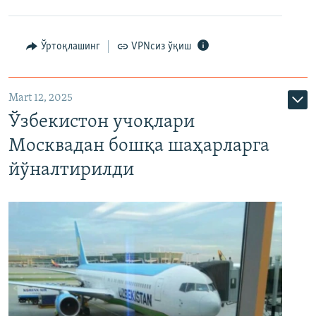
Ўртоқлашинг
VPNсиз ўқиш
Mart 12, 2025
Ўзбекистон учоқлари
Москвадан бошқа шаҳарларга
йўналтирилди