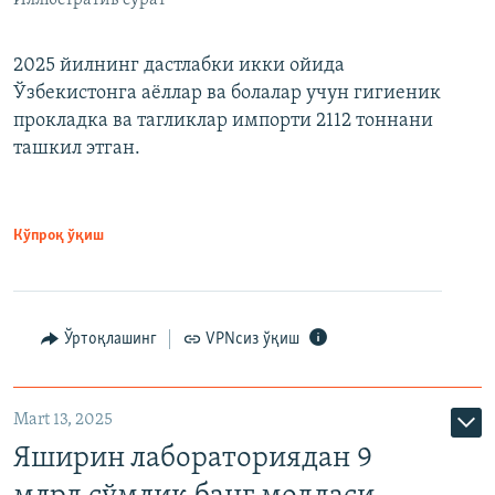
2025 йилнинг дастлабки икки ойида
Ўзбекистонга аёллар ва болалар учун гигиеник
прокладка ва тагликлар импорти 2112 тоннани
ташкил этган.
Кўпроқ ўқиш
Ўртоқлашинг
VPNсиз ўқиш
Mart 13, 2025
Яширин лабораториядан 9