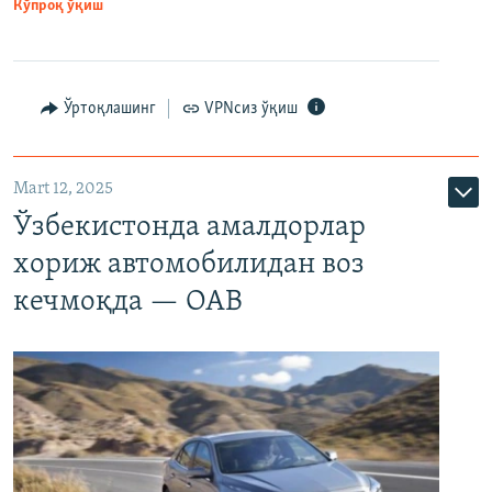
Кўпроқ ўқиш
Ўртоқлашинг
VPNсиз ўқиш
Mart 12, 2025
Ўзбекистонда амалдорлар
хориж автомобилидан воз
кечмоқда — ОАВ