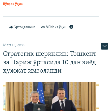
Кўпроқ ўқиш
Ўртоқлашинг
VPNсиз ўқиш
Mart 13, 2025
Стратегик шериклик: Тошкент
ва Париж ўртасида 10 дан зиёд
ҳужжат имзоланди