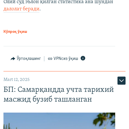
Олий суд эълон қилган статистика ана шундан
далолат беради
.
Кўпроқ ўқиш
Ўртоқлашинг
VPNсиз ўқиш
Mart 12, 2025
БП: Самарқандда учта тарихий
масжид бузиб ташланган