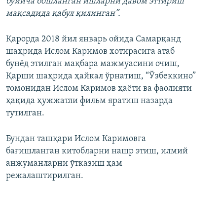
бўйича бошланган ишларни давом эттириш
мақсадида қабул қилинган”.
Қарорда 2018 йил январь ойида Самарқанд
шаҳрида Ислом Каримов хотирасига атаб
бунёд этилган мақбара мажмуасини очиш,
Қарши шаҳрида ҳайкал ўрнатиш, “Ўзбеккино”
томонидан Ислом Каримов ҳаёти ва фаолияти
ҳақида ҳужжатли фильм яратиш назарда
тутилган.
Бундан ташқари Ислом Каримовга
бағишланган китобларни нашр этиш, илмий
анжуманларни ўтказиш ҳам
режалаштирилган.