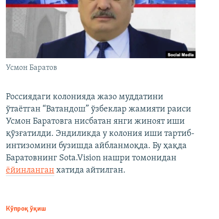
Усмон Баратов
Россиядаги колонияда жазо муддатини
ўтаётган “Ватандош” ўзбеклар жамияти раиси
Усмон Баратовга нисбатан янги жиноят иши
қўзғатилди. Эндиликда у колония иши тартиб-
интизомини бузишда айбланмоқда. Бу ҳақда
Баратовнинг Sota.Vision нашри томонидан
ёйинланган
хатида айтилган.
Кўпроқ ўқиш