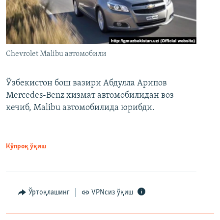
Chevrolet Malibu автомобили
Ўзбекистон бош вазири Абдулла Арипов
Mercedes-Benz хизмат автомобилидан воз
кечиб, Malibu автомобилида юрибди.
Кўпроқ ўқиш
Ўртоқлашинг
VPNсиз ўқиш