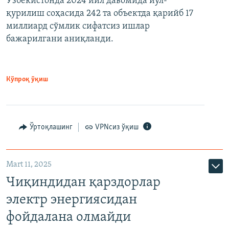
Ўзбекистонда 2024 йил давомида йўл-
қурилиш соҳасида 242 та объектда қарийб 17
миллиард сўмлик сифатсиз ишлар
бажарилгани аниқланди.
Кўпроқ ўқиш
Ўртоқлашинг
VPNсиз ўқиш
Mart 11, 2025
Чиқиндидан қарздорлар
электр энергиясидан
фойдалана олмайди