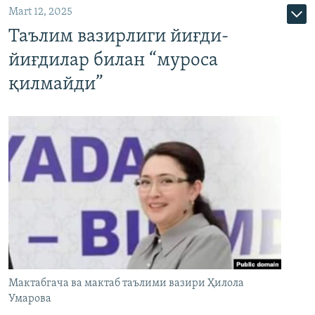
Mart 12, 2025
Таълим вазирлиги йиғди-
йиғдилар билан “муроса
қилмайди”
Мактабгача ва мактаб таълими вазири Ҳилола
Умарова