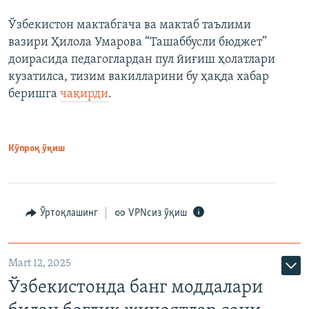
Ўзбекистон мактабгача ва мактаб таълими
вазири Ҳилола Умарова “Ташаббусли бюджет”
доирасида педагоглардан пул йиғиш ҳолатлари
кузатилса, тизим вакилларини бу ҳақда хабар
беришга
чақирди
.
Кўпроқ ўқиш
Ўртоқлашинг
VPNсиз ўқиш
Mart 12, 2025
Ўзбекистонда банг моддалари