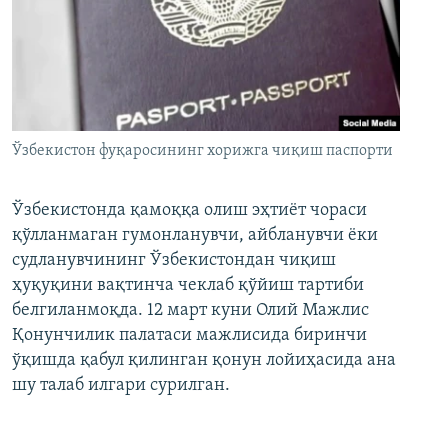
Ўзбекистон фуқаросининг хорижга чиқиш паспорти
Ўзбекистонда қамоққа олиш эҳтиёт чораси
қўлланмаган гумонланувчи, айбланувчи ёки
судланувчининг Ўзбекистондан чиқиш
ҳуқуқини вақтинча чеклаб қўйиш тартиби
белгиланмоқда. 12 март куни Олий Мажлис
Қонунчилик палатаси мажлисида биринчи
ўқишда қабул қилинган қонун лойиҳасида ана
шу талаб илгари сурилган.