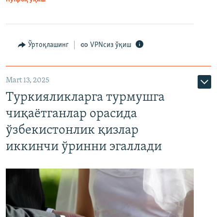
Ўртоқлашинг
VPNсиз ўқиш
Mart 13, 2025
Туркияликларга турмушга
чиқаётганлар орасида
ўзбекистонлик қизлар
иккинчи ўринни эгаллади