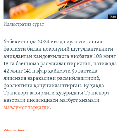
Иллюстратив сурат
Ўзбекистонда 2024 йилда йўловчи ташиш
фаолияти билан ноқонуний шуғулланганлиги
аниқланган ҳайдовчиларга нисбатан 108 минг
18 та баённома расмийлаштирилган, натижада
42 минг 141 нафар ҳайдовчи ўз вақтида
лицензия варақасини расмийлаштириб,
фаолиятини қонунийлаштирган. Бу ҳақда
Транспорт вазирлиги ҳузуридаги Транспорт
назорати инспекцияси матбуот хизмати
маълумот тарқатди
.
Кўпроқ ўқиш