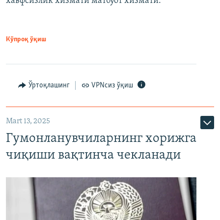
хавфсизлик хизмати матбуот хизмати.
Кўпроқ ўқиш
Ўртоқлашинг
VPNсиз ўқиш
Mart 13, 2025
Гумонланувчиларнинг хорижга
чиқиши вақтинча чекланади