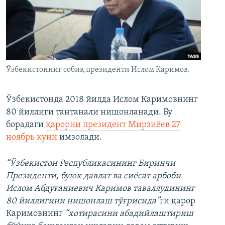
Ўзбекистонниг собиқ президенти Ислом Каримов.
Ўзбекистонда 2018 йилда Ислом Каримовнинг
80 йиллиги тантанали нишонланади. Бу
борадаги
қарорни президент Мирзиёев 27
ноябрь куни
имзолади.
“Ўзбекистон Республикасининг Биринчи
Президенти, буюк давлат ва сиёсат арбоби
Ислом Абдуғаниевич Каримов таваллудининг
80 йиллигини нишонлаш тўғрисида”
ги қарор
Каримовнинг
“хотирасини абадийлаштириш