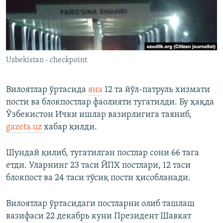
Uzbekistan - checkpoint
Вилоятлар ўртасида
яна
12 та йўл-патруль хизмати
пости ва блокпостлар фаолияти тугатилди. Бу ҳақда
Ўзбекистон Ички ишлар вазирлигига таяниб,
gazeta.uz
хабар қилди.
Шундай қилиб, тугатилган постлар сони 66 тага
етди. Уларнинг 23 таси ЙПХ постлари, 12 таси
блокпост ва 24 таси тўсиқ пости ҳисобланади.
Вилоятлар ўртасидаги постларни олиб ташлаш
вазифаси 22 декабрь куни Президент Шавкат