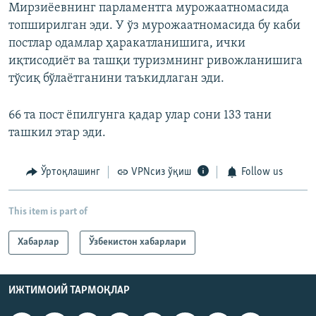
Мирзиёевнинг парламентга мурожаатномасида
топширилган эди. У ўз мурожаатномасида бу каби
постлар одамлар ҳаракатланишига, ички
иқтисодиёт ва ташқи туризмнинг ривожланишига
тўсиқ бўлаётганини таъкидлаган эди.
66 та пост ёпилгунга қадар улар сони 133 тани
ташкил этар эди.
Ўртоқлашинг
VPNсиз ўқиш
Follow us
This item is part of
Хабарлар
Ўзбекистон хабарлари
ИЖТИМОИЙ ТАРМОҚЛАР