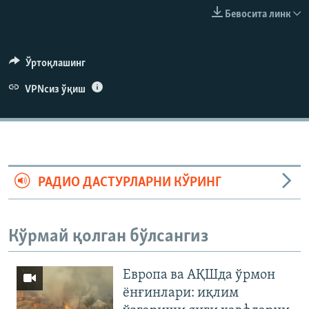
Бевосита линк
Ўртоқлашинг
VPNсиз ўқиш
РАДИО ДАСТУРЛАРНИ КЎРИНГ
Кўрмай қолган бўлсангиз
Европа ва АҚШда ўрмон
ёнғинлари: иқлим