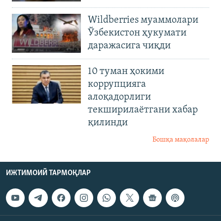
Wildberries муаммолари
Ўзбекистон ҳукумати
даражасига чиқди
10 туман ҳокими
коррупцияга
алоқадорлиги
текширилаётгани хабар
қилинди
Бошқа мақолалар
ИЖТИМОИЙ ТАРМОҚЛАР