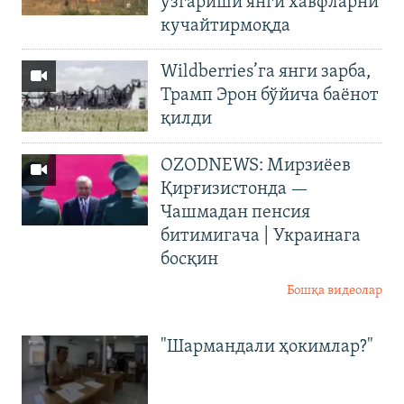
ўзгариши янги хавфларни
кучайтирмоқда
Wildberries’га янги зарба,
Трамп Эрон бўйича баёнот
қилди
OZODNEWS: Мирзиёев
Қирғизистонда —
Чашмадан пенсия
битимигача | Украинага
босқин
Бошқа видеолар
"Шармандали ҳокимлар?"