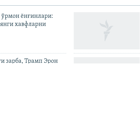
 ўрмон ёнғинлари:
янги хавфларни
ги зарба, Трамп Эрон
илди
иёев Қирғизистонда
ия битимигача |
н