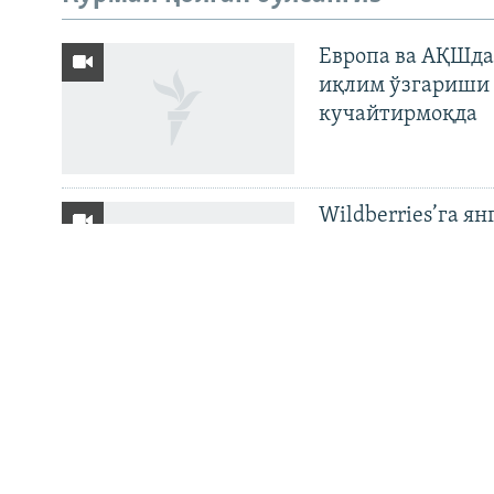
ИЖТИМОИЙ ТАРМОҚЛАР
Европа ва АҚШда
иқлим ўзгариши 
кучайтирмоқда
Озодлик бошқа тилларда
Wildberries’га ян
бўйича баёнот қ
OZODNEWS: Мирз
— Чашмадан пенс
Украинага босқи