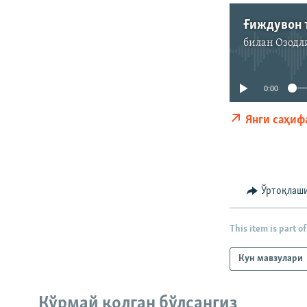
билан
Озодл
0:00
Янги саҳиф
Ўртоқлаш
This item is part of
Кун мавзулари
На русском
Кўрмай қолган бўлсангиз