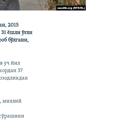
н, 2015
 31 ёшли ўғли
об бўлгани,
в уч йил
кордан 37
 озодликдан
и, миллий
 сўрашини