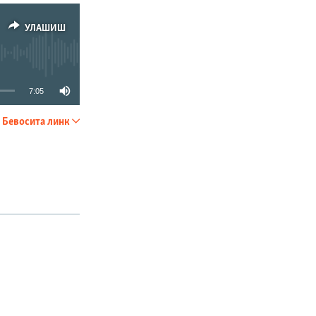
УЛАШИШ
7:05
Бевосита линк
УЛАШИШ