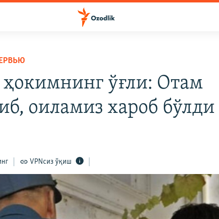
ЕРВЬЮ
 ҳокимнинг ўғли: Отам
иб, оиламиз хароб бўлди
инг
VPNсиз ўқиш