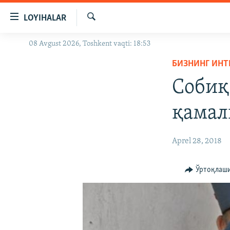
Линклар
LOYIHALAR
Бош
мавзуларга
Излаш
08 Avgust 2026, Toshkent vaqti: 18:53
OZODLIK SURISHTIRUVLARI
ўтинг
Асосий
БИЗНИНГ ИНТ
OZODVIDEO
навигацияга
Собиқ
OZODARXIV
ўтинг
Қидиришга
қамал
ўтинг
Aprel 28, 2018
Ўртоқлаш