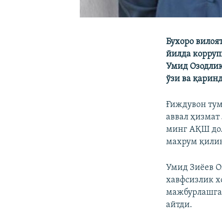
Бухоро вилоя
йилда корруп
Умид Озодлик
ўзи ва қарин
Ғиждувон тум
аввал ҳизмат
минг АҚШ дол
махрум қилин
Умид Зиёев О
хавфсизлик х
мажбурлашга
айтди.