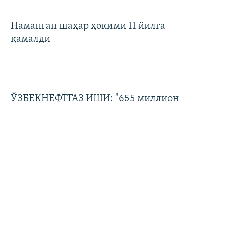
Наманган шаҳар ҳокими 11 йилга
қамалди
ЎЗБЕКНЕФТГАЗ ИШИ: "655 миллион
доллар зарар" ва айбловларни рад этган
собиқ раҳбар
"Шармандали ҳокимлар?"