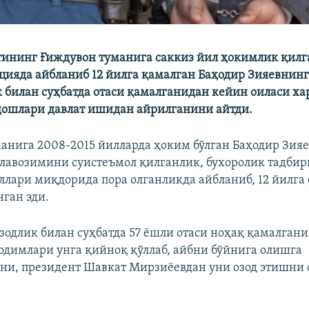
тининг Ғиждувон туманига саккиз йил ҳокимлик қилга
цияда айбланиб 12 йилга қамалган Баҳодир Зияевнинг
 билан суҳбатда отаси қамалганидан кейин оиласи хар
дошлари давлат ишидан айрилганини айтди.
анига 2008-2015 йилларда ҳоким бўлган Баҳодир Зияе
 лавозимини суистеъмол қилганлик, бухоролик тадбир
лари миқдорида пора олганликда айбланиб, 12 йилга
ган эди.
зодлик билан суҳбатда 57 ёшли отаси ноҳақ қамалган
одимлари унга қийноқ қўллаб, айбни бўйнига олишга
ни, президент Шавкат Мирзиёевдан уни озод этишни