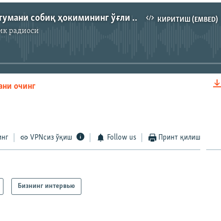
Ғиждувон тумани собиқ ҳокимининг ўғли Умид Зиёев билан суҳбат.
КИРИТИШ (EMBED)
ик радиоси
Айни дамда медиа-манба мавжуд эмас
ани очинг
КИРИТИШ (EMBED)
инг
VPNсиз ўқиш
Follow us
Принт қилиш
Бизнинг интервью