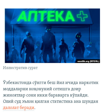
Иллюстратив сурат
Ўзбекистонда сўнгги беш йил ичида наркотик
моддаларни ноқонуний сотишга доир
жиноятлар сони икки бараварга кўпайди.
Олий суд эълон қилган статистика ана шундан
далолат беради
.