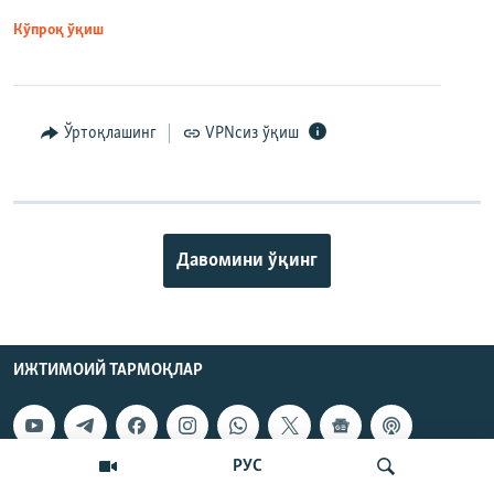
Кўпроқ ўқиш
Ўртоқлашинг
VPNсиз ўқиш
Давомини ўқинг
ИЖТИМОИЙ ТАРМОҚЛАР
РУС
ОЗОДЛИК