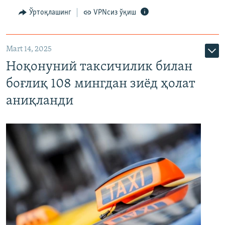
Ўртоқлашинг
VPNсиз ўқиш
Mart 14, 2025
Ноқонуний таксичилик билан
боғлиқ 108 мингдан зиёд ҳолат
аниқланди