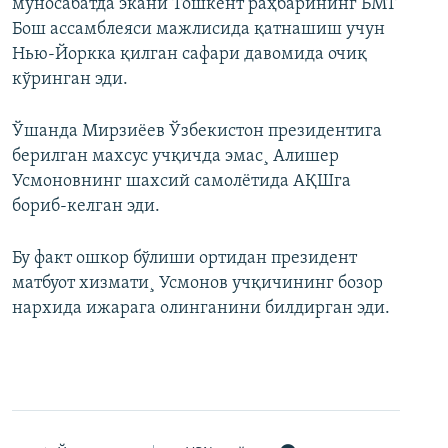
муносабатда экани Тошкент раҳбарининг БМТ
Бош ассамблеяси мажлисида қатнашиш учун
Нью-Йоркка қилган сафари давомида очиқ
кўринган эди.
Ўшанда Мирзиëев Ўзбекистон президентига
берилган махсус учқичда эмас¸ Алишер
Усмоновнинг шахсий самолëтида АҚШга
бориб-келган эди.
Бу факт ошкор бўлиши ортидан президент
матбуот хизмати¸ Усмонов учқичининг бозор
нархида ижарага олинганини билдирган эди.