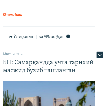
Кўпроқ ўқиш
Ўртоқлашинг
VPNсиз ўқиш
Mart 12, 2025
БП: Самарқандда учта тарихий
масжид бузиб ташланган