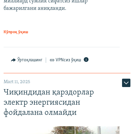
миллиард сўмлик сифатсиз ишлар
бажарилгани аниқланди.
Кўпроқ ўқиш
Ўртоқлашинг
VPNсиз ўқиш
Mart 11, 2025
Чиқиндидан қарздорлар
электр энергиясидан
фойдалана олмайди