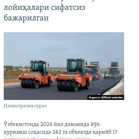
лойиҳалари сифатсиз
бажарилган
Иллюстратив сурат
Ўзбекистонда 2024 йил давомида йўл-
қурилиш соҳасида 242 та объектда қарийб 17