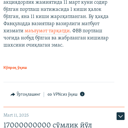
акциядорлик жамиятида 11 март куни содир
бўлган портлаш натижасида 1 киши ҳалок
бўлган, яна 11 киши жароҳатланган. Бу ҳақда
Фавқулодда вазиятлар вазирлиги матбуот
хизмати
маълумот тарқатди
. ФВВ портлаш
чоғида нобуд бўлган ва жабрланган кишилар
шахсини очиқлаган эмас.
Кўпроқ ўқиш
Ўртоқлашинг
VPNсиз ўқиш
Mart 11, 2025
17000000000 сўмлик йўл