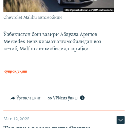
Chevrolet Malibu автомобили
Ўзбекистон бош вазири Абдулла Арипов
Mercedes-Benz хизмат автомобилидан воз
кечиб, Malibu автомобилида юрибди.
Кўпроқ ўқиш
Ўртоқлашинг
VPNсиз ўқиш
Mart 12, 2025