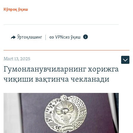
Кўпроқ ўқиш
Ўртоқлашинг
VPNсиз ўқиш
Mart 13, 2025
Гумонланувчиларнинг хорижга
чиқиши вақтинча чекланади