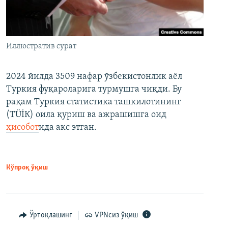
Иллюстратив сурат
2024 йилда 3509 нафар ўзбекистонлик аёл
Туркия фуқароларига турмушга чиқди. Бу
рақам Туркия статистика ташкилотининг
(ТÜİК) оила қуриш ва ажрашишга оид
ҳисобот
ида акс этган.
Кўпроқ ўқиш
Ўртоқлашинг
VPNсиз ўқиш