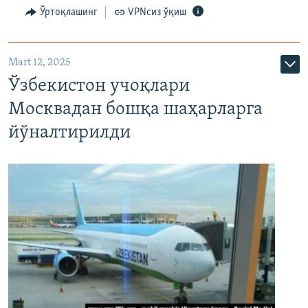
Ўртоқлашинг
VPNсиз ўқиш
Mart 12, 2025
Ўзбекистон учоқлари
Москвадан бошқа шаҳарларга
йўналтирилди