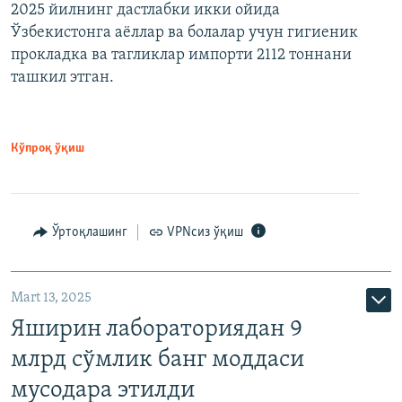
2025 йилнинг дастлабки икки ойида
Ўзбекистонга аёллар ва болалар учун гигиеник
прокладка ва тагликлар импорти 2112 тоннани
ташкил этган.
Кўпроқ ўқиш
Ўртоқлашинг
VPNсиз ўқиш
Mart 13, 2025
Яширин лабораториядан 9
млрд сўмлик банг моддаси
мусодара этилди