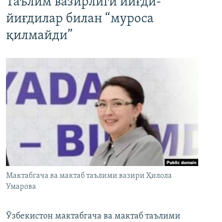
Таълим вазирлиги йиғди-
йиғдилар билан “муроса
қилмайди”
Мактабгача ва мактаб таълими вазири Ҳилола
Умарова
Ўзбекистон мактабгача ва мактаб таълими