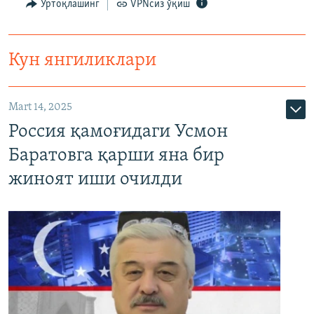
Ўртоқлашинг
VPNсиз ўқиш
Кун янгиликлари
Mart 14, 2025
Россия қамоғидаги Усмон
Баратовга қарши яна бир
жиноят иши очилди