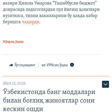
вазири Ҳилола Умарова “Ташаббусли бюджет”
доирасида педагоглардан пул йиғиш ҳолатлари
кузатилса, тизим вакилларини бу ҳақда хабар
беришга
чақирди
.
Кўпроқ ўқиш
Ўртоқлашинг
VPNсиз ўқиш
Mart 12, 2025
Ўзбекистонда банг моддалари
билан боғлиқ жиноятлар сони
кескин ошди