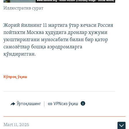
Иллюстратив сурат
Жорий йилнинг 11 мартига ўтар кечаси Россия
пойтахти Москва ҳудудига дронлар ҳужуми
уюштирилгани муносабати билан бир қатор
самолётлар бошқа аэродромларга
қўндиригган.
Кўпроқ ўқиш
Ўртоқлашинг
VPNсиз ўқиш
Mart 11, 2025