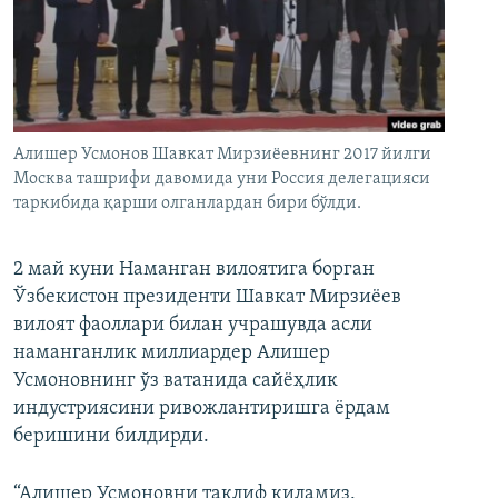
Алишер Усмонов Шавкат Мирзиëевнинг 2017 йилги
Москва ташрифи давомида уни Россия делегацияси
таркибида қарши олганлардан бири бўлди.
2 май куни Наманган вилоятига борган
Ўзбекистон президенти Шавкат Мирзиëев
вилоят фаоллари билан учрашувда асли
наманганлик миллиардер Алишер
Усмоновнинг ўз ватанида сайëҳлик
индустриясини ривожлантиришга ëрдам
беришини билдирди.
“Алишер Усмоновни таклиф қиламиз.