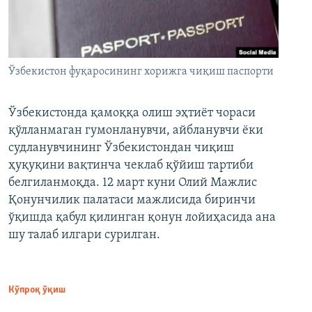
Ўзбекистон фуқаросининг хорижга чиқиш паспорти
Ўзбекистонда қамоққа олиш эҳтиёт чораси
қўлланмаган гумонланувчи, айбланувчи ёки
судланувчининг Ўзбекистондан чиқиш
ҳуқуқини вақтинча чеклаб қўйиш тартиби
белгиланмоқда. 12 март куни Олий Мажлис
Қонунчилик палатаси мажлисида биринчи
ўқишда қабул қилинган қонун лойиҳасида ана
шу талаб илгари сурилган.
Кўпроқ ўқиш