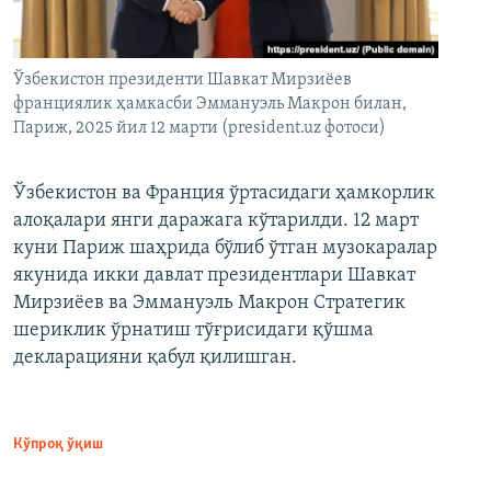
Ўзбекистон президенти Шавкат Мирзиёев
франциялик ҳамкасби Эммануэль Макрон билан,
Париж, 2025 йил 12 марти (president.uz фотоси)
Ўзбекистон ва Франция ўртасидаги ҳамкорлик
алоқалари янги даражага кўтарилди. 12 март
куни Париж шаҳрида бўлиб ўтган музокаралар
якунида икки давлат президентлари Шавкат
Мирзиёев ва Эммануэль Макрон Стратегик
шериклик ўрнатиш тўғрисидаги қўшма
декларацияни қабул қилишган.
Кўпроқ ўқиш