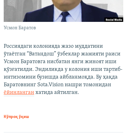
Усмон Баратов
Россиядаги колонияда жазо муддатини
ўтаётган “Ватандош” ўзбеклар жамияти раиси
Усмон Баратовга нисбатан янги жиноят иши
қўзғатилди. Эндиликда у колония иши тартиб-
интизомини бузишда айбланмоқда. Бу ҳақда
Баратовнинг Sota.Vision нашри томонидан
ёйинланган
хатида айтилган.
Кўпроқ ўқиш