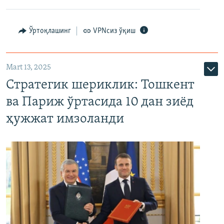
Ўртоқлашинг
VPNсиз ўқиш
Mart 13, 2025
Стратегик шериклик: Тошкент
ва Париж ўртасида 10 дан зиёд
ҳужжат имзоланди