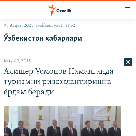
Линклар
Бош
мавзуларга
09 Avgust 2026, Toshkent vaqti: 11:52
ўтинг
OZODLIK SURISHTIRUVLARI
Асосий
Ўзбекистон хабарлари
OZODVIDEO
навигацияга
ўтинг
OZODARXIV
Қидиришга
May 03, 2018
ўтинг
На русском
Алишер Усмонов Наманганда
туризмни ривожлантиришга
ИЖТИМОИЙ ТАРМОҚЛАР
ëрдам беради
Озодлик бошқа тилларда