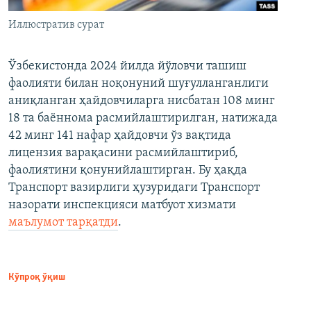
Иллюстратив сурат
Ўзбекистонда 2024 йилда йўловчи ташиш
фаолияти билан ноқонуний шуғулланганлиги
аниқланган ҳайдовчиларга нисбатан 108 минг
18 та баённома расмийлаштирилган, натижада
42 минг 141 нафар ҳайдовчи ўз вақтида
лицензия варақасини расмийлаштириб,
фаолиятини қонунийлаштирган. Бу ҳақда
Транспорт вазирлиги ҳузуридаги Транспорт
назорати инспекцияси матбуот хизмати
маълумот тарқатди
.
Кўпроқ ўқиш