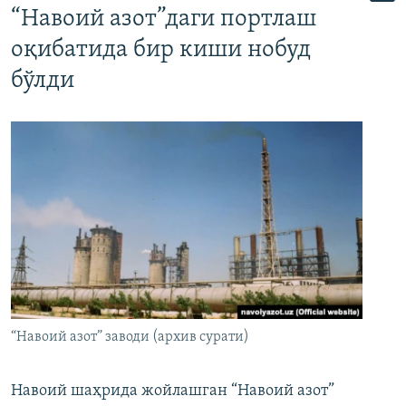
“Навоий азот”даги портлаш
оқибатида бир киши нобуд
бўлди
“Навоий азот” заводи (архив сурати)
Навоий шаҳрида жойлашган “Навоий азот”