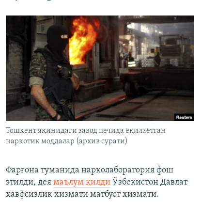
Тошкент яқинидаги завод печида ёқилаётган
наркотик моддалар (архив сурати)
Фарғона туманида нарколаборатория фош
этилди, дея
маълум қилди
Ўзбекистон Давлат
хавфсизлик хизмати матбуот хизмати.