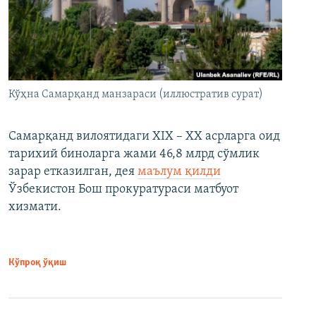
Кўҳна Самарқанд манзараси (иллюстратив сурат)
Самарқанд вилоятидаги XIX – XX асрларга оид
тарихий биноларга жами 46,8 млрд сўмлик
зарар етказилган, дея
маълум қилди
Ўзбекистон Бош прокуратураси матбуот
хизмати.
Кўпроқ ўқиш