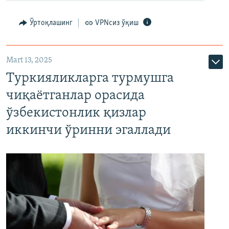
Ўртоқлашинг
VPNсиз ўқиш
Mart 13, 2025
Туркияликларга турмушга
чиқаётганлар орасида
ўзбекистонлик қизлар
иккинчи ўринни эгаллади