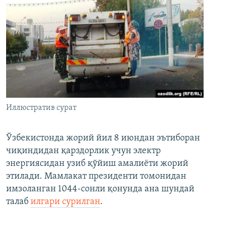
Иллюстратив сурат
Ўзбекистонда жорий йил 8 июндан эътиборан
чиқиндидан қарздорлик учун электр
энергиясидан узиб қўйиш амалиёти жорий
этилади. Мамлакат президенти томонидан
имзоланган 1044-сонли қонунда ана шундай
талаб
илгари сурилган
.