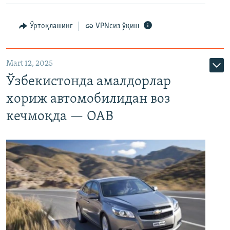
Ўртоқлашинг
VPNсиз ўқиш
Mart 12, 2025
Ўзбекистонда амалдорлар
хориж автомобилидан воз
кечмоқда — ОАВ