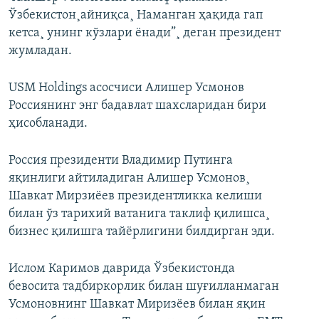
Ўзбекистон¸айниқса¸ Наманган ҳақида гап
кетса¸ унинг кўзлари ëнади”¸ деган президент
жумладан.
USM Holdings асосчиси Алишер Усмонов
Россиянинг энг бадавлат шахсларидан бири
ҳисобланади.
Россия президенти Владимир Путинга
яқинлиги айтиладиган Алишер Усмонов¸
Шавкат Мирзиëев президентликка келиши
билан ўз тарихий ватанига таклиф қилишса¸
бизнес қилишга тайëрлигини билдирган эди.
Ислом Каримов даврида Ўзбекистонда
бевосита тадбиркорлик билан шуғилланмаган
Усмоновнинг Шавкат Миризëев билан яқин