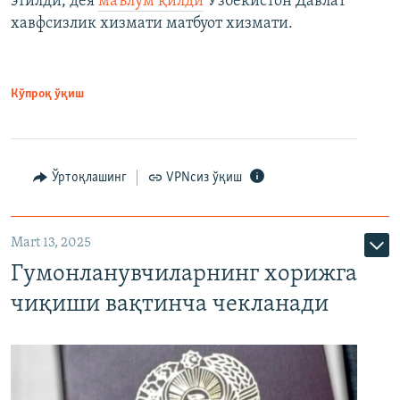
этилди, дея
маълум қилди
Ўзбекистон Давлат
хавфсизлик хизмати матбуот хизмати.
Кўпроқ ўқиш
Ўртоқлашинг
VPNсиз ўқиш
Mart 13, 2025
Гумонланувчиларнинг хорижга
чиқиши вақтинча чекланади