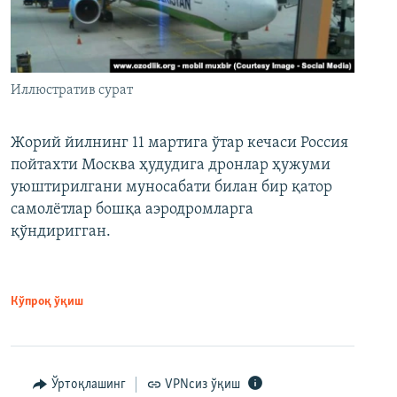
Иллюстратив сурат
Жорий йилнинг 11 мартига ўтар кечаси Россия
пойтахти Москва ҳудудига дронлар ҳужуми
уюштирилгани муносабати билан бир қатор
самолётлар бошқа аэродромларга
қўндиригган.
Кўпроқ ўқиш
Ўртоқлашинг
VPNсиз ўқиш