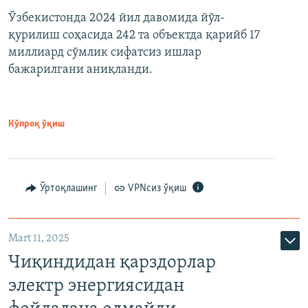
Ўзбекистонда 2024 йил давомида йўл-
қурилиш соҳасида 242 та объектда қарийб 17
миллиард сўмлик сифатсиз ишлар
бажарилгани аниқланди.
Кўпроқ ўқиш
Ўртоқлашинг
VPNсиз ўқиш
Mart 11, 2025
Чиқиндидан қарздорлар
электр энергиясидан