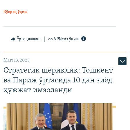
Кўпроқ ўқиш
Ўртоқлашинг
VPNсиз ўқиш
Mart 13, 2025
Стратегик шериклик: Тошкент
ва Париж ўртасида 10 дан зиёд
ҳужжат имзоланди