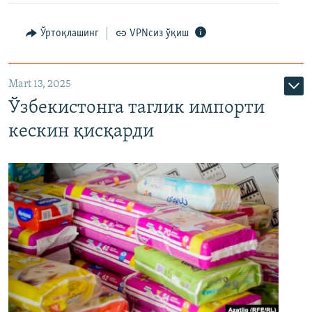
Ўртоқлашинг
VPNсиз ўқиш
Mart 13, 2025
Ўзбекистонга таглик импорти
кескин қисқарди