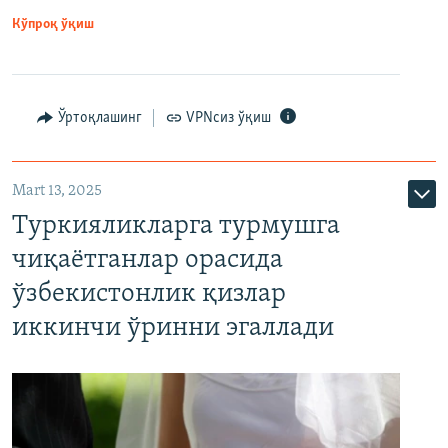
Кўпроқ ўқиш
Ўртоқлашинг
VPNсиз ўқиш
Mart 13, 2025
Туркияликларга турмушга
чиқаётганлар орасида
ўзбекистонлик қизлар
иккинчи ўринни эгаллади