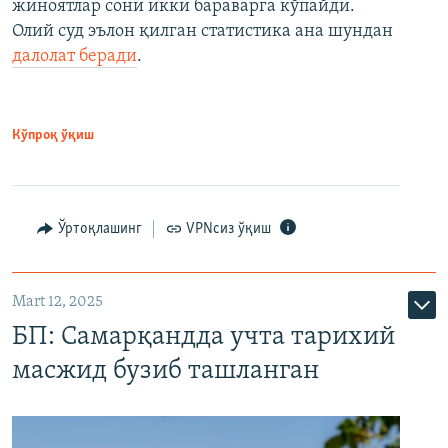
жиноятлар сони икки бараварга кўпайди.
Олий суд эълон қилган статистика ана шундан
далолат беради
.
Кўпроқ ўқиш
Ўртоқлашинг
VPNсиз ўқиш
Mart 12, 2025
БП: Самарқандда учта тарихий
масжид бузиб ташланган