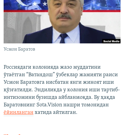
Усмон Баратов
Россиядаги колонияда жазо муддатини
ўтаётган “Ватандош” ўзбеклар жамияти раиси
Усмон Баратовга нисбатан янги жиноят иши
қўзғатилди. Эндиликда у колония иши тартиб-
интизомини бузишда айбланмоқда. Бу ҳақда
Баратовнинг Sota.Vision нашри томонидан
ёйинланган
хатида айтилган.