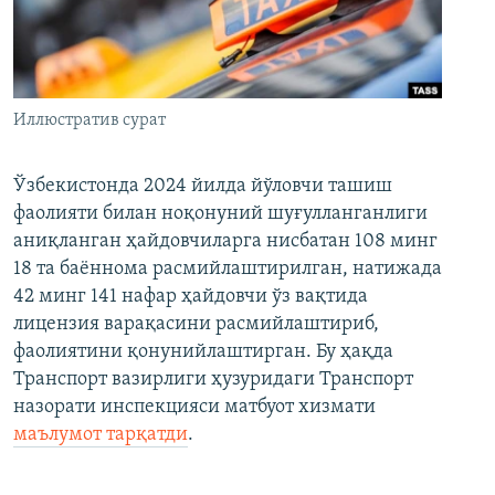
Иллюстратив сурат
Ўзбекистонда 2024 йилда йўловчи ташиш
фаолияти билан ноқонуний шуғулланганлиги
аниқланган ҳайдовчиларга нисбатан 108 минг
18 та баённома расмийлаштирилган, натижада
42 минг 141 нафар ҳайдовчи ўз вақтида
лицензия варақасини расмийлаштириб,
фаолиятини қонунийлаштирган. Бу ҳақда
Транспорт вазирлиги ҳузуридаги Транспорт
назорати инспекцияси матбуот хизмати
маълумот тарқатди
.