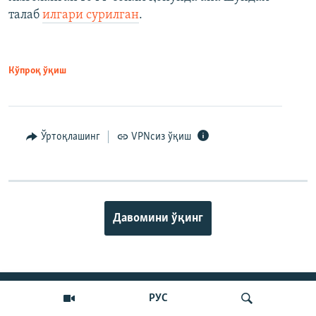
талаб
илгари сурилган
.
Кўпроқ ўқиш
Ўртоқлашинг
VPNсиз ўқиш
Давомини ўқинг
ИЖТИМОИЙ ТАРМОҚЛАР
РУС