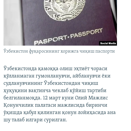
Ўзбекистон фуқаросининг хорижга чиқиш паспорти
Ўзбекистонда қамоққа олиш эҳтиёт чораси
қўлланмаган гумонланувчи, айбланувчи ёки
судланувчининг Ўзбекистондан чиқиш
ҳуқуқини вақтинча чеклаб қўйиш тартиби
белгиланмоқда. 12 март куни Олий Мажлис
Қонунчилик палатаси мажлисида биринчи
ўқишда қабул қилинган қонун лойиҳасида ана
шу талаб илгари сурилган.