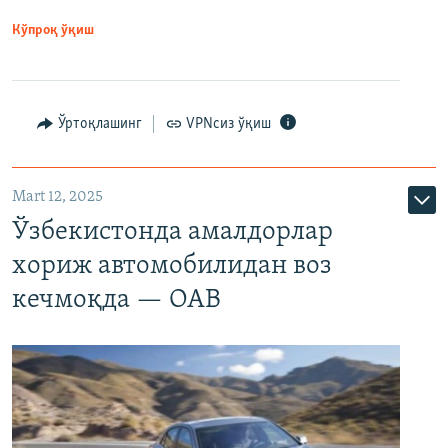
Кўпроқ ўқиш
Ўртоқлашинг
VPNсиз ўқиш
Mart 12, 2025
Ўзбекистонда амалдорлар
хориж автомобилидан воз
кечмоқда — ОАВ