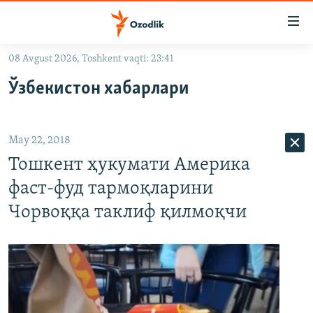
Линклар
Бош
мавзуларга
08 Avgust 2026, Toshkent vaqti: 23:41
ўтинг
OZODLIK SURISHTIRUVLARI
Асосий
Ўзбекистон хабарлари
OZODVIDEO
навигацияга
ўтинг
OZODARXIV
Қидиришга
May 22, 2018
ўтинг
На русском
Тошкент ҳукумати Америка
фаст-фуд тармоқларини
ИЖТИМОИЙ ТАРМОҚЛАР
Чорвоққа таклиф қилмоқчи
Озодлик бошқа тилларда