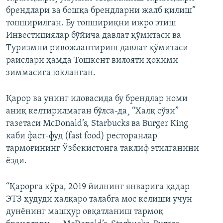
брендлари ва бошқа брендларни жалб қилиш”
топширилган. Бу топшириқни ижро этиш
Инвестициялар бўйича давлат қўмитаси ва
Туризмни ривожлантириш давлат қўмитаси
раислари ҳамда Тошкент вилояти ҳокими
зиммасига юкланган.
Қарор ва унинг иловасида бу брендлар номи
аниқ келтирилмаган бўлса-да¸ “Халқ сўзи”
газетаси McDonald’s, Starbucks ва Burger King
каби фаст-фуд (fast food) ресторанлар
тармоғининг Ўзбекистонга таклиф этилганини
ëзди.
“Қарорга кўра, 2019 йилнинг январига қадар
ЭТЗ ҳудуди халқаро талабга мос келиши учун
дунёнинг машҳур овқатланиш тармоқ