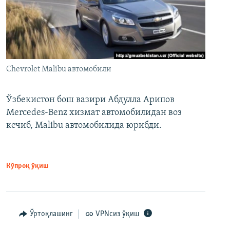
Chevrolet Malibu автомобили
Ўзбекистон бош вазири Абдулла Арипов
Mercedes-Benz хизмат автомобилидан воз
кечиб, Malibu автомобилида юрибди.
Кўпроқ ўқиш
Ўртоқлашинг
VPNсиз ўқиш