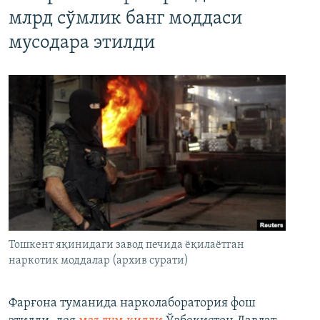
млрд сўмлик банг моддаси
мусодара этилди
Тошкент яқинидаги завод печида ёқилаётган
наркотик моддалар (архив сурати)
Фарғона туманида нарколаборатория фош