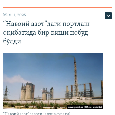
Mart 11, 2025
“Навоий азот”даги портлаш
оқибатида бир киши нобуд
бўлди
“Навоий азот” заводи (архив сурати)