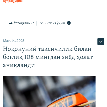
Кўпроқ ўқиш
Ўртоқлашинг
VPNсиз ўқиш
Mart 14, 2025
Ноқонуний таксичилик билан
боғлиқ 108 мингдан зиёд ҳолат
аниқланди