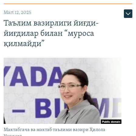
Mart 12, 2025
Таълим вазирлиги йиғди-
йиғдилар билан “муроса
қилмайди”
Мактабгача ва мактаб таълими вазири Ҳилола