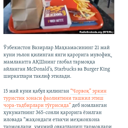
Ўзбекистон Вазирлар Маҳкамасининг 21 май
куни эълон қилинган янги қарорига мувофиқ¸
мамлакатга АҚШнинг глобал тармоққа
айланган McDonald’s, Starbucks ва Burger King
ширкатлари таклиф этилади.
15 май куни қабул қилинган
“Чорвоқ” эркин
туристик зонаси фаолиятини ташкил этиш
чора-тадбирлари тўғрисида”
деб номланган
ҳукуматнинг 365-сонли қарорига ëзилган
иловада “жаҳондаги етакчи меҳмонхона
тармоқлари¸ умумий овқатланиш тармоқлари