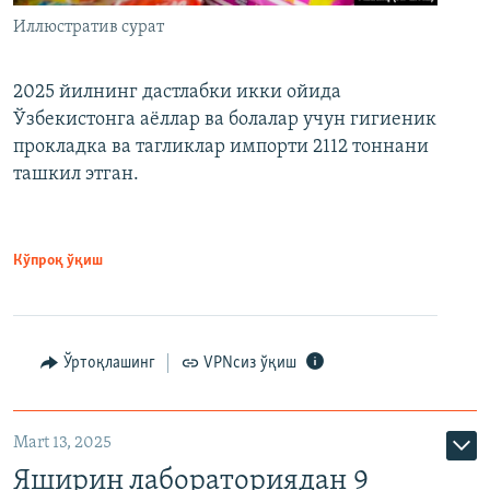
Иллюстратив сурат
2025 йилнинг дастлабки икки ойида
Ўзбекистонга аёллар ва болалар учун гигиеник
прокладка ва тагликлар импорти 2112 тоннани
ташкил этган.
Кўпроқ ўқиш
Ўртоқлашинг
VPNсиз ўқиш
Mart 13, 2025
Яширин лабораториядан 9