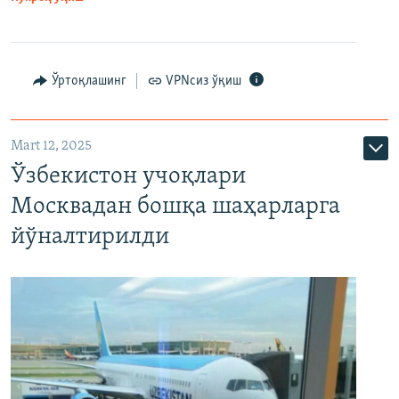
Ўртоқлашинг
VPNсиз ўқиш
Mart 12, 2025
Ўзбекистон учоқлари
Москвадан бошқа шаҳарларга
йўналтирилди