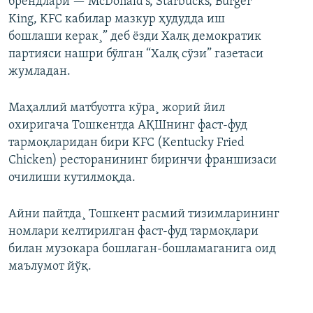
брендлари — McDonald’s, Starbucks, Burger
King, KFC кабилар мазкур ҳудудда иш
бошлаши керак¸” деб ëзди Халқ демократик
партияси нашри бўлган “Халқ сўзи” газетаси
жумладан.
Маҳаллий матбуотга кўра¸ жорий йил
охиригача Тошкентда АҚШнинг фаст-фуд
тармоқларидан бири KFC (Kentucky Fried
Chicken) ресторанининг биринчи франшизаси
очилиши кутилмоқда.
Айни пайтда¸ Тошкент расмий тизимларининг
номлари келтирилган фаст-фуд тармоқлари
билан музокара бошлаган-бошламаганига оид
маълумот йўқ.