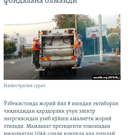
фойдалана олмайди
Иллюстратив сурат
Ўзбекистонда жорий йил 8 июндан эътиборан
чиқиндидан қарздорлик учун электр
энергиясидан узиб қўйиш амалиёти жорий
этилади. Мамлакат президенти томонидан
имзоланган 1044-сонли қонунда ана шундай