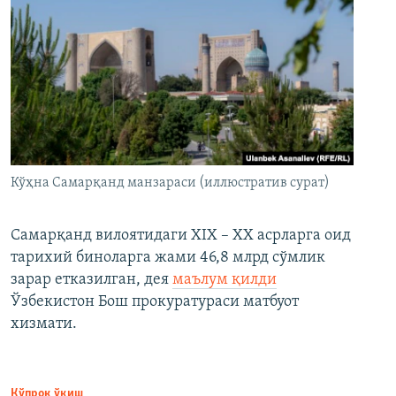
Кўҳна Самарқанд манзараси (иллюстратив сурат)
Самарқанд вилоятидаги XIX – XX асрларга оид
тарихий биноларга жами 46,8 млрд сўмлик
зарар етказилган, дея
маълум қилди
Ўзбекистон Бош прокуратураси матбуот
хизмати.
Кўпроқ ўқиш