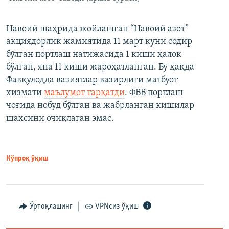
Навоий шаҳрида жойлашган “Навоий азот”
акциядорлик жамиятида 11 март куни содир
бўлган портлаш натижасида 1 киши ҳалок
бўлган, яна 11 киши жароҳатланган. Бу ҳақда
Фавқулодда вазиятлар вазирлиги матбуот
хизмати
маълумот тарқатди
. ФВВ портлаш
чоғида нобуд бўлган ва жабрланган кишилар
шахсини очиқлаган эмас.
Кўпроқ ўқиш
Ўртоқлашинг
VPNсиз ўқиш