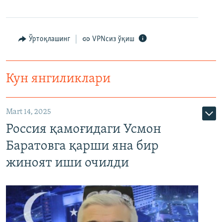
Ўртоқлашинг
VPNсиз ўқиш
Кун янгиликлари
Mart 14, 2025
Россия қамоғидаги Усмон
Баратовга қарши яна бир
жиноят иши очилди