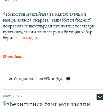
Умарова
Ўзбекистон мактабгача ва мактаб таълими
вазири Ҳилола Умарова “Ташаббусли бюджет”
доирасида педагоглардан пул йиғиш ҳолатлари
кузатилса, тизим вакилларини бу ҳақда хабар
беришга
чақирди
.
Кўпроқ ўқиш
Ўртоқлашинг
VPNсиз ўқиш
Mart 12, 2025
Ўзбекистонда банг моддалари