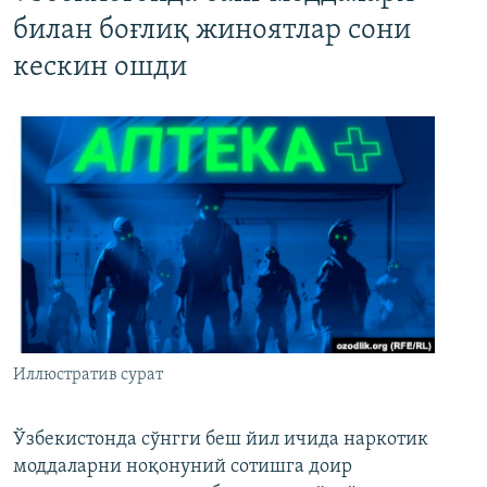
билан боғлиқ жиноятлар сони
кескин ошди
Иллюстратив сурат
Ўзбекистонда сўнгги беш йил ичида наркотик
моддаларни ноқонуний сотишга доир