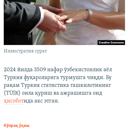
Иллюстратив сурат
2024 йилда 3509 нафар ўзбекистонлик аёл
Туркия фуқароларига турмушга чиқди. Бу
рақам Туркия статистика ташкилотининг
(ТÜİК) оила қуриш ва ажрашишга оид
ҳисобот
ида акс этган.
Кўпроқ ўқиш