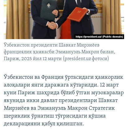
Ўзбекистон президенти Шавкат Мирзиёев
франциялик ҳамкасби Эммануэль Макрон билан,
Париж, 2025 йил 12 марти (president.uz фотоси)
Ўзбекистон ва Франция ўртасидаги ҳамкорлик
алоқалари янги даражага кўтарилди. 12 март
куни Париж шаҳрида бўлиб ўтган музокаралар
якунида икки давлат президентлари Шавкат
Мирзиёев ва Эммануэль Макрон Стратегик
шериклик ўрнатиш тўғрисидаги қўшма
декларацияни қабул қилишган.