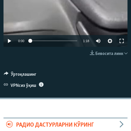
0:00
1:18
Бевосита линк
Ўртоқлашинг
VPNсиз ўқиш
РАДИО ДАСТУРЛАРНИ КЎРИНГ