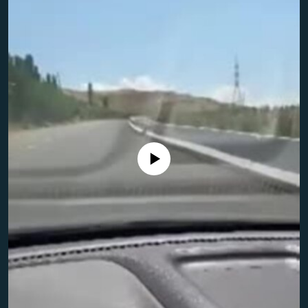
Айни дамда медиа-манба мавжуд эмас