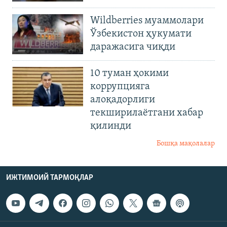
Wildberries муаммолари
Ўзбекистон ҳукумати
даражасига чиқди
10 туман ҳокими
коррупцияга
алоқадорлиги
текширилаётгани хабар
қилинди
Бошқа мақолалар
ИЖТИМОИЙ ТАРМОҚЛАР