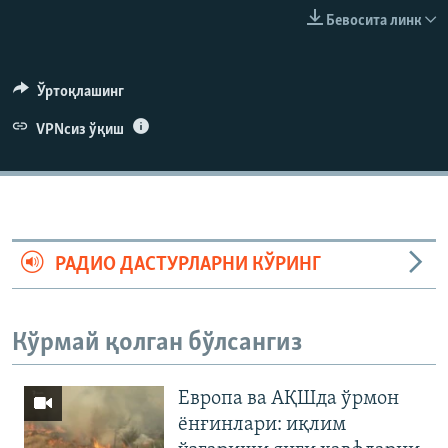
Бевосита линк
Ўртоқлашинг
VPNсиз ўқиш
РАДИО ДАСТУРЛАРНИ КЎРИНГ
Кўрмай қолган бўлсангиз
Европа ва АҚШда ўрмон
ёнғинлари: иқлим