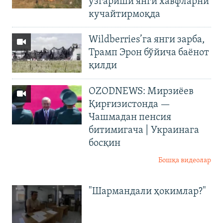
ўзгариши янги хавфларни
кучайтирмоқда
Wildberries’га янги зарба,
Трамп Эрон бўйича баёнот
қилди
OZODNEWS: Мирзиёев
Қирғизистонда —
Чашмадан пенсия
битимигача | Украинага
босқин
Бошқа видеолар
"Шармандали ҳокимлар?"