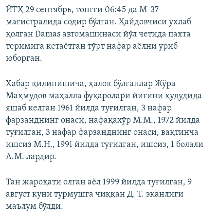
ЙТҲ 29 сентябрь, тонгги 06:45 да М-37
магистралида содир бўлган. Ҳайдовчиси ухлаб
қолган Damas автомашинаси йўл четида пахта
теримига кетаётган тўрт нафар аёлни уриб
юборган.
Хабар қилинишича, ҳалок бўлганлар Жўра
Маҳмудов маҳалла фуқаролари йиғини ҳудудида
яшаб келган 1961 йилда туғилган, 3 нафар
фарзанднинг онаси, нафақахўр М.М., 1972 йилда
туғилган, 3 нафар фарзанднинг онаси, вақтинча
ишсиз М.Н., 1991 йилда туғилган, ишсиз, 1 болали
А.М. лардир.
Тан жароҳати олган аёл 1999 йилда туғилган, 9
август куни турмушга чиққан Д. Т. эканлиги
маълум бўлди.