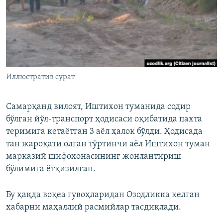
Иллюстратив сурат
Самарқанд вилоят, Иштихон туманида содир
бўлган йўл-транспорт ҳодисаси оқибатида пахта
теримига кетаётган 3 аёл ҳалок бўлди. Ҳодисада
тан жароҳати олган тўртинчи аёл Иштихон туман
марказий шифохонасининг жонлантириш
бўлимига ётқизилган.
Бу ҳақда воқеа гувоҳларидан Озодликка келган
хабарни маҳаллий расмийлар тасдиқлади.