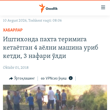
Линклар
Бош
мавзуларга
10 Avgust 2026, Toshkent vaqti: 08:06
ўтинг
OZODLIK SURISHTIRUVLARI
Асосий
ХАБАРЛАР
OZODVIDEO
навигацияга
Иштихонда пахта теримига
ўтинг
OZODARXIV
кетаётган 4 аёлни машина уриб
Қидиришга
ўтинг
кетди, 3 нафари ўлди
На русском
Oktabr 01, 2018
ИЖТИМОИЙ ТАРМОҚЛАР
Ўртоқлашинг
VPNсиз ўқиш
Озодлик бошқа тилларда