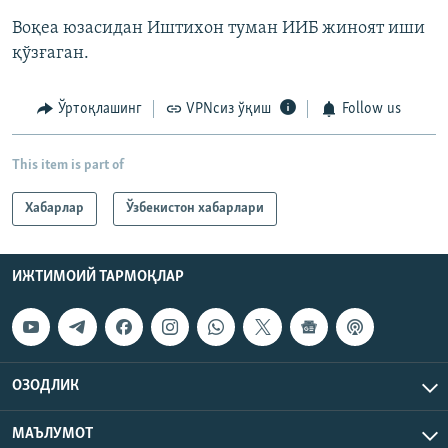
Воқеа юзасидан Иштихон туман ИИБ жиноят иши
қўзғаган.
Ўртоқлашинг
VPNсиз ўқиш
Follow us
This item is part of
Хабарлар
Ўзбекистон хабарлари
ИЖТИМОИЙ ТАРМОҚЛАР
ОЗОДЛИК
МАЪЛУМОТ