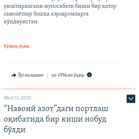
уюштирилгани муносабати билан бир қатор
самолётлар бошқа аэродромларга
қўндиригган.
Кўпроқ ўқиш
Ўртоқлашинг
VPNсиз ўқиш
Mart 11, 2025
“Навоий азот”даги портлаш
оқибатида бир киши нобуд
бўлди