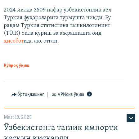
2024 йилда 3509 нафар ўзбекистонлик аёл
Туркия фуқароларига турмушга чиқди. Бу
рақам Туркия статистика ташкилотининг
(ТÜİК) оила қуриш ва ажрашишга оид
ҳисобот
ида акс этган.
Кўпроқ ўқиш
Ўртоқлашинг
VPNсиз ўқиш
Mart 13, 2025
Ўзбекистонга таглик импорти
кескин қисқарди