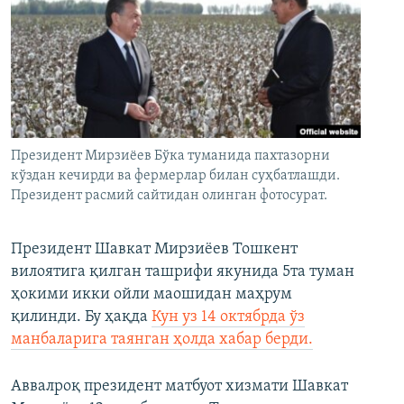
Президент Мирзиёев Бўка туманида пахтазорни
кўздан кечирди ва фермерлар билан суҳбатлашди.
Президент расмий сайтидан олинган фотосурат.
Президент Шавкат Мирзиёев Тошкент
вилоятига қилган ташрифи якунида 5та туман
ҳокими икки ойли маошидан маҳрум
қилинди. Бу ҳақда
Кун уз 14 октябрда ўз
манбаларига таянган ҳолда хабар берди.
Аввалроқ президент матбуот хизмати Шавкат