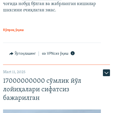
чоғида нобуд бўлган ва жабрланган кишилар
шахсини очиқлаган эмас.
Кўпроқ ўқиш
Ўртоқлашинг
VPNсиз ўқиш
Mart 11, 2025
17000000000 сўмлик йўл
лойиҳалари сифатсиз
бажарилган