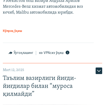
Ўзбекистон бош вазири Абдулла Арипов
Mercedes-Benz хизмат автомобилидан воз
кечиб, Malibu автомобилида юрибди.
Кўпроқ ўқиш
Ўртоқлашинг
VPNсиз ўқиш
Mart 12, 2025
Таълим вазирлиги йиғди-
йиғдилар билан “муроса
қилмайди”