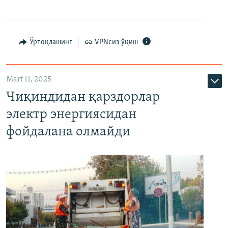
Ўртоқлашинг
VPNсиз ўқиш
Mart 11, 2025
Чиқиндидан қарздорлар
электр энергиясидан
фойдалана олмайди