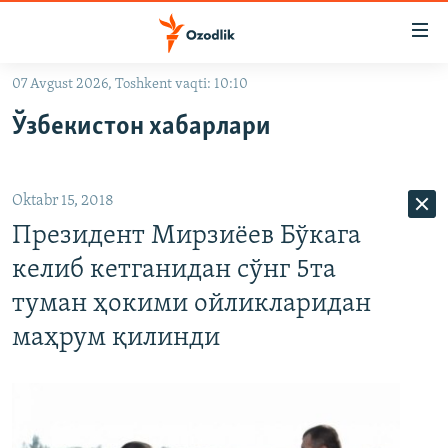
Линклар
Бош
мавзуларга
07 Avgust 2026, Toshkent vaqti: 10:10
ўтинг
OZODLIK SURISHTIRUVLARI
Асосий
Ўзбекистон хабарлари
OZODVIDEO
навигацияга
ўтинг
OZODARXIV
Қидиришга
Oktabr 15, 2018
ўтинг
На русском
Президент Мирзиёев Бўкага
келиб кетганидан сўнг 5та
ИЖТИМОИЙ ТАРМОҚЛАР
туман ҳокими ойликларидан
маҳрум қилинди
Озодлик бошқа тилларда