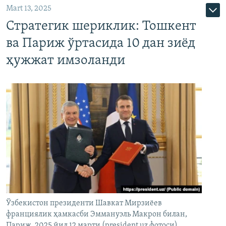
Mart 13, 2025
Стратегик шериклик: Тошкент
ва Париж ўртасида 10 дан зиёд
ҳужжат имзоланди
Ўзбекистон президенти Шавкат Мирзиёев
франциялик ҳамкасби Эммануэль Макрон билан,
Париж, 2025 йил 12 марти (president.uz фотоси)