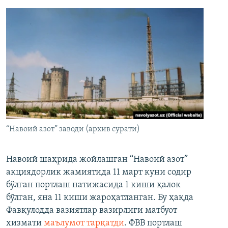
“Навоий азот” заводи (архив сурати)
Навоий шаҳрида жойлашган “Навоий азот”
акциядорлик жамиятида 11 март куни содир
бўлган портлаш натижасида 1 киши ҳалок
бўлган, яна 11 киши жароҳатланган. Бу ҳақда
Фавқулодда вазиятлар вазирлиги матбуот
хизмати
маълумот тарқатди
. ФВВ портлаш