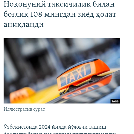
Ноқонуний таксичилик билан
боғлиқ 108 мингдан зиёд ҳолат
аниқланди
Иллюстратив сурат
Ўзбекистонда 2024 йилда йўловчи ташиш