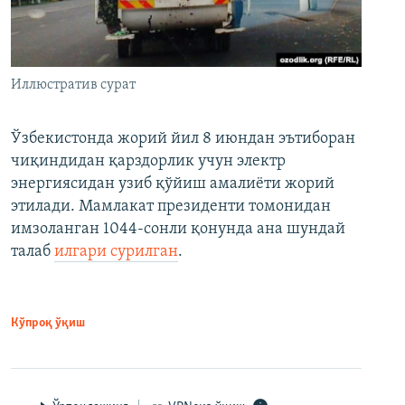
Иллюстратив сурат
Ўзбекистонда жорий йил 8 июндан эътиборан
чиқиндидан қарздорлик учун электр
энергиясидан узиб қўйиш амалиёти жорий
этилади. Мамлакат президенти томонидан
имзоланган 1044-сонли қонунда ана шундай
талаб
илгари сурилган
.
Кўпроқ ўқиш