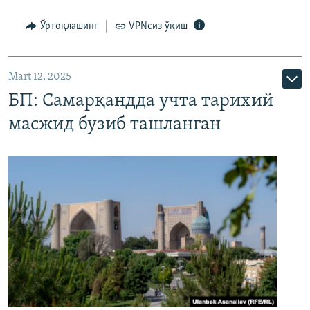
Ўртоқлашинг
VPNсиз ўқиш
Mart 12, 2025
БП: Самарқандда учта тарихий
масжид бузиб ташланган