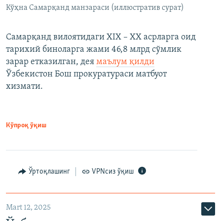
Кўҳна Самарқанд манзараси (иллюстратив сурат)
Самарқанд вилоятидаги XIX – XX асрларга оид
тарихий биноларга жами 46,8 млрд сўмлик
зарар етказилган, дея
маълум қилди
Ўзбекистон Бош прокуратураси матбуот
хизмати.
Кўпроқ ўқиш
Ўртоқлашинг
VPNсиз ўқиш
Mart 12, 2025