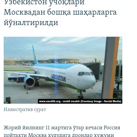
Ўзбекистон учоқлари
Москвадан бошқа шаҳарларга
йўналтирилди
Иллюстратив сурат
Жорий йилнинг 11 мартига ўтар кечаси Россия
пойтахти Москва ҳудудига дронлар ҳужуми