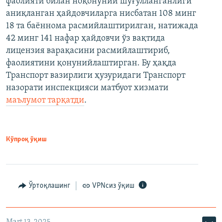
фаолияти билан ноқонуний шуғулланганлиги
аниқланган ҳайдовчиларга нисбатан 108 минг
18 та баённома расмийлаштирилган, натижада
42 минг 141 нафар ҳайдовчи ўз вақтида
лицензия варақасини расмийлаштириб,
фаолиятини қонунийлаштирган. Бу ҳақда
Транспорт вазирлиги ҳузуридаги Транспорт
назорати инспекцияси матбуот хизмати
маълумот тарқатди
.
Кўпроқ ўқиш
Ўртоқлашинг
VPNсиз ўқиш