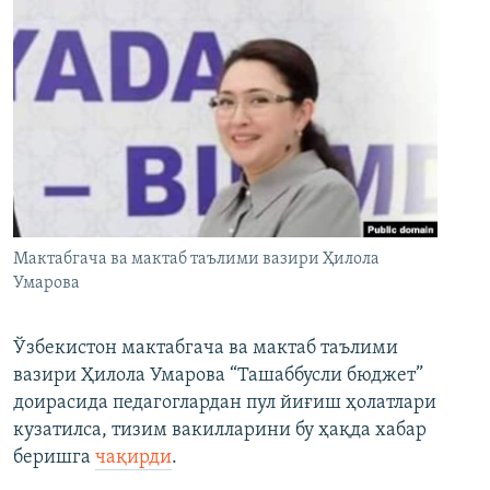
Мактабгача ва мактаб таълими вазири Ҳилола
Умарова
Ўзбекистон мактабгача ва мактаб таълими
вазири Ҳилола Умарова “Ташаббусли бюджет”
доирасида педагоглардан пул йиғиш ҳолатлари
кузатилса, тизим вакилларини бу ҳақда хабар
беришга
чақирди
.