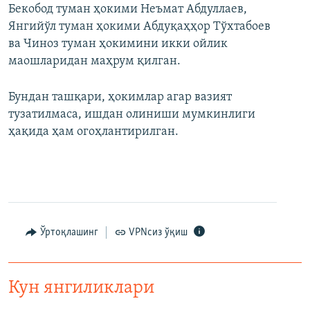
Бекобод туман ҳокими Неъмат Абдуллаев,
Янгийўл туман ҳокими Абдуқаҳҳор Тўхтабоев
ва Чиноз туман ҳокимини икки ойлик
маошларидан маҳрум қилган.
Бундан ташқари, ҳокимлар агар вазият
тузатилмаса, ишдан олиниши мумкинлиги
ҳақида ҳам огоҳлантирилган.
Ўртоқлашинг
VPNсиз ўқиш
Кун янгиликлари