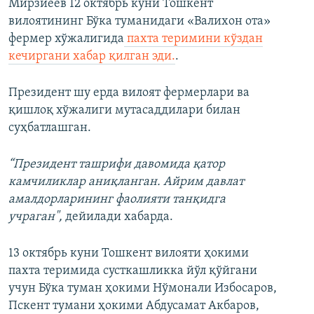
Мирзиёев 12 октябрь куни Тошкент
вилоятининг Бўка туманидаги «Валихон ота»
фермер хўжалигида
пахта теримини кўздан
кечиргани хабар қилган эди.
.
Президент шу ерда вилоят фермерлари ва
қишлоқ хўжалиги мутасаддилари билан
суҳбатлашган.
“Президент ташрифи давомида қатор
камчиликлар аниқланган. Айрим давлат
амалдорларининг фаолияти танқидга
учраган",
дейилади хабарда.
13 октябрь куни Тошкент вилояти ҳокими
пахта теримида сусткашликка йўл қўйгани
учун Бўка туман ҳокими Нўмонали Избосаров,
Пскент тумани ҳокими Абдусамат Акбаров,