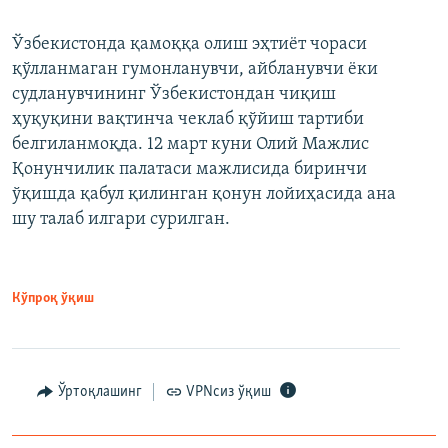
Ўзбекистонда қамоққа олиш эҳтиёт чораси
қўлланмаган гумонланувчи, айбланувчи ёки
судланувчининг Ўзбекистондан чиқиш
ҳуқуқини вақтинча чеклаб қўйиш тартиби
белгиланмоқда. 12 март куни Олий Мажлис
Қонунчилик палатаси мажлисида биринчи
ўқишда қабул қилинган қонун лойиҳасида ана
шу талаб илгари сурилган.
Кўпроқ ўқиш
Ўртоқлашинг
VPNсиз ўқиш