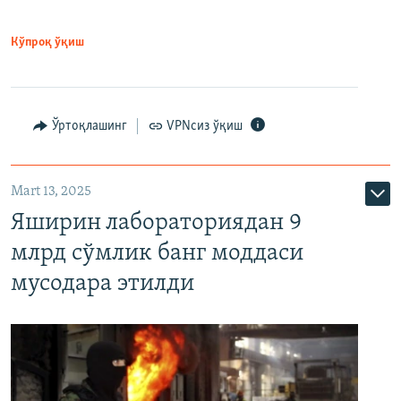
Кўпроқ ўқиш
Ўртоқлашинг
VPNсиз ўқиш
Mart 13, 2025
Яширин лабораториядан 9
млрд сўмлик банг моддаси
мусодара этилди