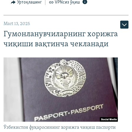
Ўртоқлашинг
VPNсиз ўқиш
Mart 13, 2025
Гумонланувчиларнинг хорижга
чиқиши вақтинча чекланади
Ўзбекистон фуқаросининг хорижга чиқиш паспорти