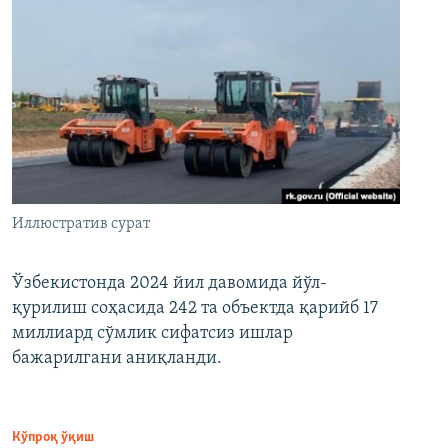
Иллюстратив сурат
Ўзбекистонда 2024 йил давомида йўл-
қурилиш соҳасида 242 та объектда қарийб 17
миллиард сўмлик сифатсиз ишлар
бажарилгани аниқланди.
Кўпроқ ўқиш