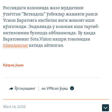
Россиядаги колонияда жазо муддатини
ўтаётган “Ватандош” ўзбеклар жамияти раиси
Усмон Баратовга нисбатан янги жиноят иши
қўзғатилди. Эндиликда у колония иши тартиб-
интизомини бузишда айбланмоқда. Бу ҳақда
Баратовнинг Sota.Vision нашри томонидан
ёйинланган
хатида айтилган.
Кўпроқ ўқиш
Ўртоқлашинг
VPNсиз ўқиш
Mart 14, 2025