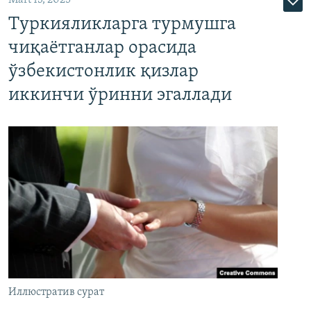
Mart 13, 2025
Туркияликларга турмушга
чиқаётганлар орасида
ўзбекистонлик қизлар
иккинчи ўринни эгаллади
Иллюстратив сурат