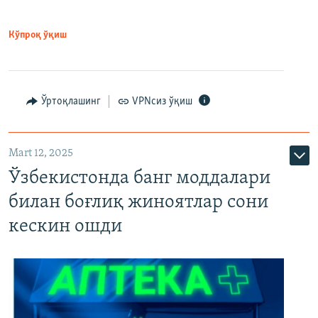
Кўпроқ ўқиш
Ўртоқлашинг
VPNсиз ўқиш
Mart 12, 2025
Ўзбекистонда банг моддалари
билан боғлиқ жиноятлар сони
кескин ошди