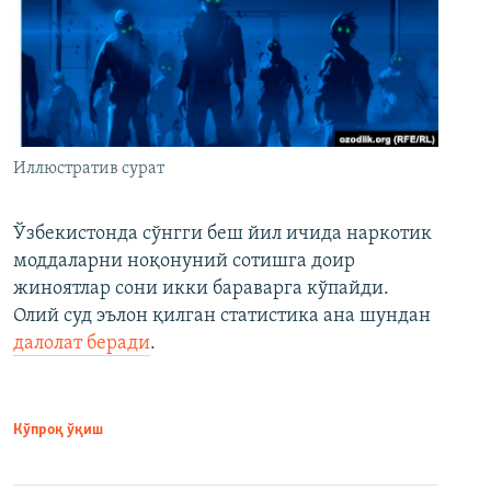
Иллюстратив сурат
Ўзбекистонда сўнгги беш йил ичида наркотик
моддаларни ноқонуний сотишга доир
жиноятлар сони икки бараварга кўпайди.
Олий суд эълон қилган статистика ана шундан
далолат беради
.
Кўпроқ ўқиш