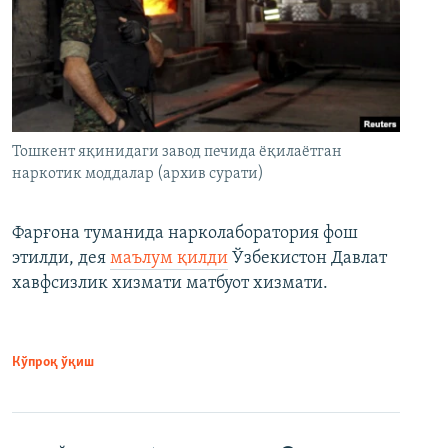
Тошкент яқинидаги завод печида ёқилаётган
наркотик моддалар (архив сурати)
Фарғона туманида нарколаборатория фош
этилди, дея
маълум қилди
Ўзбекистон Давлат
хавфсизлик хизмати матбуот хизмати.
Кўпроқ ўқиш