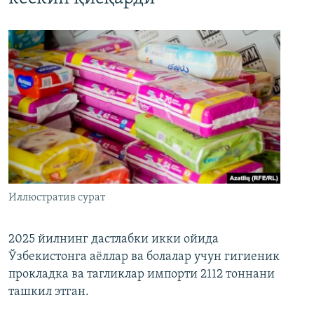
Иллюстратив сурат
2025 йилнинг дастлабки икки ойида
Ўзбекистонга аёллар ва болалар учун гигиеник
прокладка ва тагликлар импорти 2112 тоннани
ташкил этган.