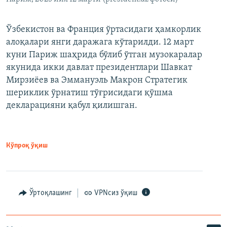
Ўзбекистон ва Франция ўртасидаги ҳамкорлик
алоқалари янги даражага кўтарилди. 12 март
куни Париж шаҳрида бўлиб ўтган музокаралар
якунида икки давлат президентлари Шавкат
Мирзиёев ва Эммануэль Макрон Стратегик
шериклик ўрнатиш тўғрисидаги қўшма
декларацияни қабул қилишган.
Кўпроқ ўқиш
Ўртоқлашинг
VPNсиз ўқиш