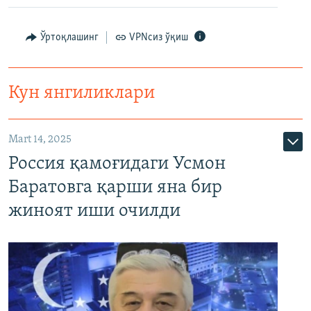
Ўртоқлашинг
VPNсиз ўқиш
Кун янгиликлари
Mart 14, 2025
Россия қамоғидаги Усмон
Баратовга қарши яна бир
жиноят иши очилди