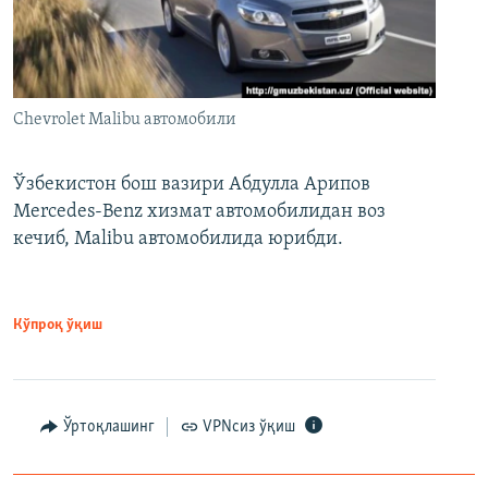
Chevrolet Malibu автомобили
Ўзбекистон бош вазири Абдулла Арипов
Mercedes-Benz хизмат автомобилидан воз
кечиб, Malibu автомобилида юрибди.
Кўпроқ ўқиш
Ўртоқлашинг
VPNсиз ўқиш