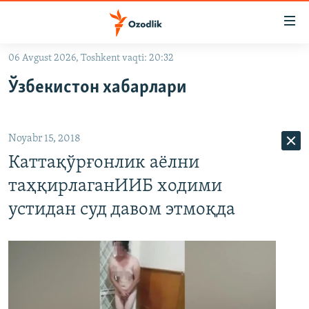
Линклар
Бош
мавзуларга
06 Avgust 2026, Toshkent vaqti: 20:32
ўтинг
OZODLIK SURISHTIRUVLARI
Асосий
Ўзбекистон хабарлари
OZODVIDEO
навигацияга
ўтинг
OZODARXIV
Қидиришга
Noyabr 15, 2018
ўтинг
На русском
Каттақўрғонлик аëлни
таҳқирлаганИИБ ходими
ИЖТИМОИЙ ТАРМОҚЛАР
устидан суд давом этмоқда
Озодлик бошқа тилларда