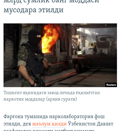
млрд сўмлик банг моддаси
мусодара этилди
Тошкент яқинидаги завод печида ёқилаётган
наркотик моддалар (архив сурати)
Фарғона туманида нарколаборатория фош
этилди, дея
маълум қилди
Ўзбекистон Давлат