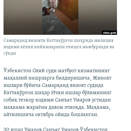
Самарқанд вилояти Каттақўрғон шаҳрида милиция
ходими аëлни кийимларини ечишга мажбурлади ва
сўкди
Ўзбекистон Олий суди матбуот хизматининг
маҳаллий нашрларга билдиришича¸ Жиноят
ишлари бўйича Самарқанд вилоят судида
Каттақўрғон шаҳар Ички ишлар бўлимининг
собиқ тезкор ходими Санъат Умаров устидан
маҳкама жараëни давом этмоқда. Маҳкама¸
айтилишича октябрь ойида бошланган.
30 яшар Умаров Санъат Умаров Ўзбекистон