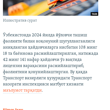
Иллюстратив сурат
Ўзбекистонда 2024 йилда йўловчи ташиш
фаолияти билан ноқонуний шуғулланганлиги
аниқланган ҳайдовчиларга нисбатан 108 минг
18 та баённома расмийлаштирилган, натижада
42 минг 141 нафар ҳайдовчи ўз вақтида
лицензия варақасини расмийлаштириб,
фаолиятини қонунийлаштирган. Бу ҳақда
Транспорт вазирлиги ҳузуридаги Транспорт
назорати инспекцияси матбуот хизмати
маълумот тарқатди
.
Кўпроқ ўқиш