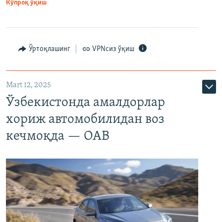
Кўпроқ ўқиш
Ўртоқлашинг
VPNсиз ўқиш
Mart 12, 2025
Ўзбекистонда амалдорлар
хориж автомобилидан воз
кечмоқда — ОАВ