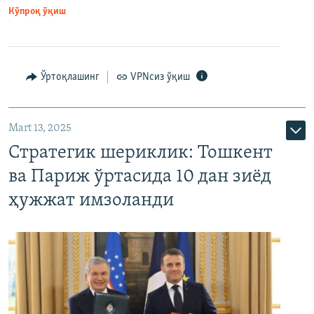
Кўпроқ ўқиш
Ўртоқлашинг
VPNсиз ўқиш
Mart 13, 2025
Стратегик шериклик: Тошкент
ва Париж ўртасида 10 дан зиёд
ҳужжат имзоланди