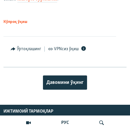
Кўпроқ ўқиш
Ўртоқлашинг
VPNсиз ўқиш
Давомини ўқинг
ИЖТИМОИЙ ТАРМОҚЛАР
РУС