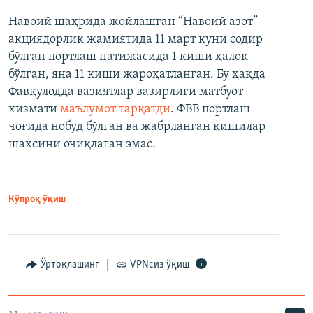
Навоий шаҳрида жойлашган “Навоий азот”
акциядорлик жамиятида 11 март куни содир
бўлган портлаш натижасида 1 киши ҳалок
бўлган, яна 11 киши жароҳатланган. Бу ҳақда
Фавқулодда вазиятлар вазирлиги матбуот
хизмати
маълумот тарқатди
. ФВВ портлаш
чоғида нобуд бўлган ва жабрланган кишилар
шахсини очиқлаган эмас.
Кўпроқ ўқиш
Ўртоқлашинг
VPNсиз ўқиш