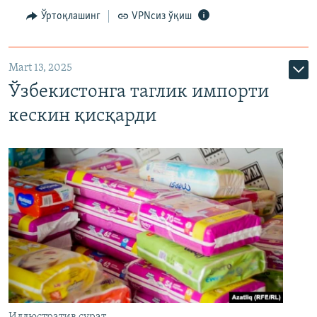
Ўртоқлашинг
VPNсиз ўқиш
Mart 13, 2025
Ўзбекистонга таглик импорти
кескин қисқарди
Иллюстратив сурат