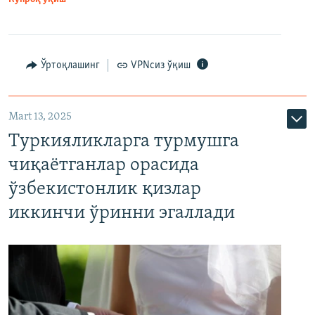
Ўртоқлашинг
VPNсиз ўқиш
Mart 13, 2025
Туркияликларга турмушга
чиқаётганлар орасида
ўзбекистонлик қизлар
иккинчи ўринни эгаллади