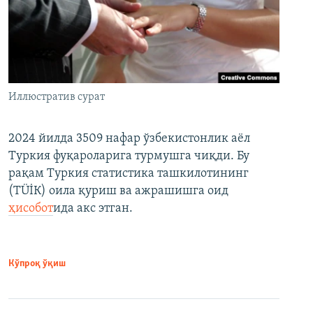
Иллюстратив сурат
2024 йилда 3509 нафар ўзбекистонлик аёл
Туркия фуқароларига турмушга чиқди. Бу
рақам Туркия статистика ташкилотининг
(ТÜİК) оила қуриш ва ажрашишга оид
ҳисобот
ида акс этган.
Кўпроқ ўқиш