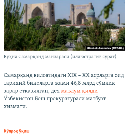
Кўҳна Самарқанд манзараси (иллюстратив сурат)
Самарқанд вилоятидаги XIX – XX асрларга оид
тарихий биноларга жами 46,8 млрд сўмлик
зарар етказилган, дея
маълум қилди
Ўзбекистон Бош прокуратураси матбуот
хизмати.
Кўпроқ ўқиш