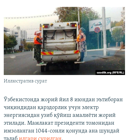
Иллюстратив сурат
Ўзбекистонда жорий йил 8 июндан эътиборан
чиқиндидан қарздорлик учун электр
энергиясидан узиб қўйиш амалиёти жорий
этилади. Мамлакат президенти томонидан
имзоланган 1044-сонли қонунда ана шундай
талаб
илгари сурилган
.