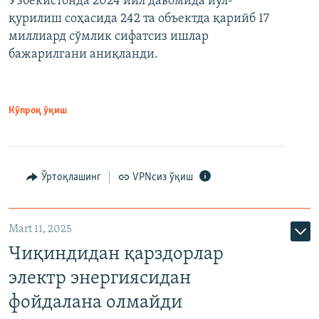
Ўзбекистонда 2024 йил давомида йўл-
қурилиш соҳасида 242 та объектда қарийб 17
миллиард сўмлик сифатсиз ишлар
бажарилгани аниқланди.
Кўпроқ ўқиш
Ўртоқлашинг
VPNсиз ўқиш
Mart 11, 2025
Чиқиндидан қарздорлар
электр энергиясидан
фойдалана олмайди