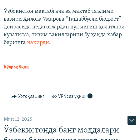
Ўзбекистон мактабгача ва мактаб таълими
вазири Ҳилола Умарова “Ташаббусли бюджет”
доирасида педагоглардан пул йиғиш ҳолатлари
кузатилса, тизим вакилларини бу ҳақда хабар
беришга
чақирди
.
Кўпроқ ўқиш
Ўртоқлашинг
VPNсиз ўқиш
Mart 12, 2025
Ўзбекистонда банг моддалари