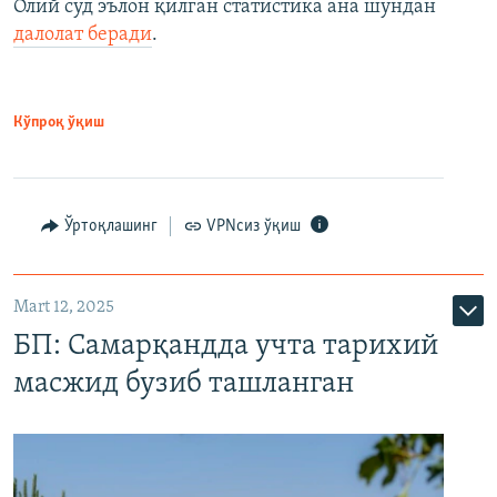
Олий суд эълон қилган статистика ана шундан
далолат беради
.
Кўпроқ ўқиш
Ўртоқлашинг
VPNсиз ўқиш
Mart 12, 2025
БП: Самарқандда учта тарихий
масжид бузиб ташланган