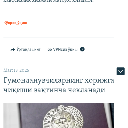
хавфсизлик хизмати матбуот хизмати.
Кўпроқ ўқиш
Ўртоқлашинг
VPNсиз ўқиш
Mart 13, 2025
Гумонланувчиларнинг хорижга
чиқиши вақтинча чекланади