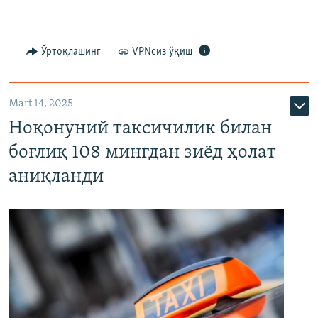
Ўртоқлашинг
VPNсиз ўқиш
Mart 14, 2025
Ноқонуний таксичилик билан
боғлиқ 108 мингдан зиёд ҳолат
аниқланди