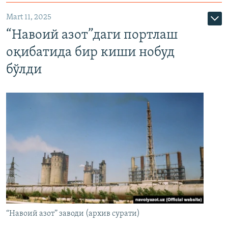
Mart 11, 2025
“Навоий азот”даги портлаш
оқибатида бир киши нобуд
бўлди
“Навоий азот” заводи (архив сурати)