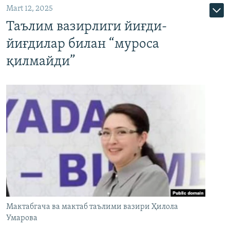
Mart 12, 2025
Таълим вазирлиги йиғди-
йиғдилар билан “муроса
қилмайди”
Мактабгача ва мактаб таълими вазири Ҳилола
Умарова