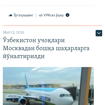
Ўртоқлашинг
VPNсиз ўқиш
Mart 12, 2025
Ўзбекистон учоқлари
Москвадан бошқа шаҳарларга
йўналтирилди