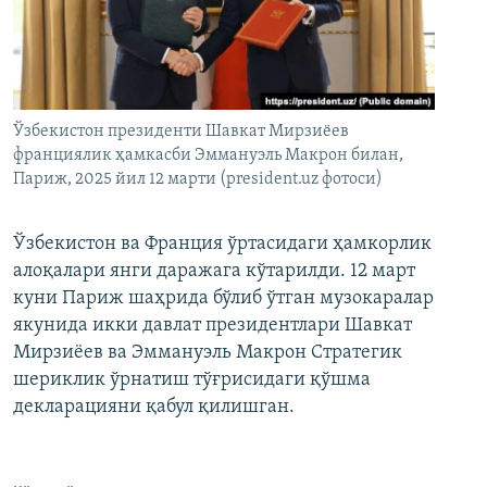
Ўзбекистон президенти Шавкат Мирзиёев
франциялик ҳамкасби Эммануэль Макрон билан,
Париж, 2025 йил 12 марти (president.uz фотоси)
Ўзбекистон ва Франция ўртасидаги ҳамкорлик
алоқалари янги даражага кўтарилди. 12 март
куни Париж шаҳрида бўлиб ўтган музокаралар
якунида икки давлат президентлари Шавкат
Мирзиёев ва Эммануэль Макрон Стратегик
шериклик ўрнатиш тўғрисидаги қўшма
декларацияни қабул қилишган.