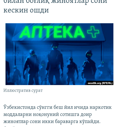
билан боғлиқ жиноятлар сони
кескин ошди
Иллюстратив сурат
Ўзбекистонда сўнгги беш йил ичида наркотик
моддаларни ноқонуний сотишга доир
жиноятлар сони икки бараварга кўпайди.