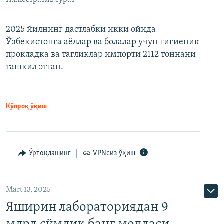
2025 йилнинг дастлабки икки ойида
Ўзбекистонга аёллар ва болалар учун гигиеник
прокладка ва тагликлар импорти 2112 тоннани
ташкил этган.
Кўпроқ ўқиш
Ўртоқлашинг
VPNсиз ўқиш
Mart 13, 2025
Яширин лабораториядан 9