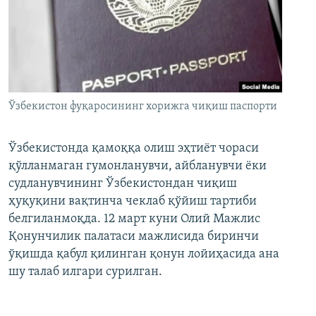
Ўзбекистон фуқаросининг хорижга чиқиш паспорти
Ўзбекистонда қамоққа олиш эҳтиёт чораси
қўлланмаган гумонланувчи, айбланувчи ёки
судланувчининг Ўзбекистондан чиқиш
ҳуқуқини вақтинча чеклаб қўйиш тартиби
белгиланмоқда. 12 март куни Олий Мажлис
Қонунчилик палатаси мажлисида биринчи
ўқишда қабул қилинган қонун лойиҳасида ана
шу талаб илгари сурилган.