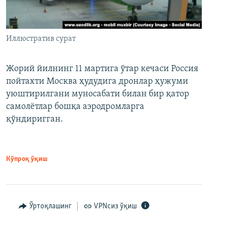
Иллюстратив сурат
Жорий йилнинг 11 мартига ўтар кечаси Россия
пойтахти Москва ҳудудига дронлар ҳужуми
уюштирилгани муносабати билан бир қатор
самолётлар бошқа аэродромларга
қўндиригган.
Кўпроқ ўқиш
Ўртоқлашинг
VPNсиз ўқиш