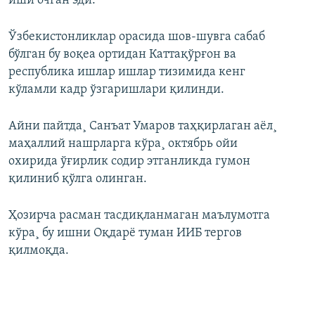
иши очган эди.
Ўзбекистонликлар орасида шов-шувга сабаб
бўлган бу воқеа ортидан Каттақўрғон ва
республика ишлар ишлар тизимида кенг
кўламли кадр ўзгаришлари қилинди.
Айни пайтда¸ Санъат Умаров таҳқирлаган аëл¸
маҳаллий нашрларга кўра¸ октябрь ойи
охирида ўғирлик содир этганликда гумон
қилиниб қўлга олинган.
Ҳозирча расман тасдиқланмаган маълумотга
кўра¸ бу ишни Оқдарë туман ИИБ тергов
қилмоқда.