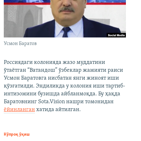
Усмон Баратов
Россиядаги колонияда жазо муддатини
ўтаётган “Ватандош” ўзбеклар жамияти раиси
Усмон Баратовга нисбатан янги жиноят иши
қўзғатилди. Эндиликда у колония иши тартиб-
интизомини бузишда айбланмоқда. Бу ҳақда
Баратовнинг Sota.Vision нашри томонидан
ёйинланган
хатида айтилган.
Кўпроқ ўқиш