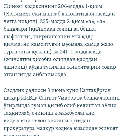
Жиноят кодексининг 206-модда 1-қисм
(Ҳокимият ёки мансаб ваколати доирасидан
четга чиқиш), 235-модда 2-қисм «а», «з»
бандлари (қийноққа солиш ва бошқа
шафқатсиз, ғайриинсоний ёки қадр-
қимматни камситувчи муомала ҳамда жазо
турларини қўллаш) ва 241−1-моддасида
(жиноятни ҳисобга олишдан қасддан
яшириш) кўзда тутилган жиноятларни содир
этганликда айбланмоқда.
Озодлик радиоси 3 июнь куни Каттақўрғон
шаҳар ИИБда Санъат Умаров ва бошқаларнинг
ўғирликда гумон қилиб олиб келинган аёлни
таҳқирлаб, ечинишга мажбурлагани
видеосини эълон қилгани ортидан
прокуратура мазкур ҳодиса юзасидан жиноят