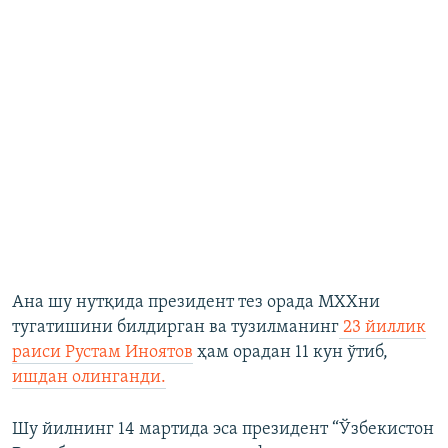
Ана шу нутқида президент тез орада МХХни
тугатишини билдирган ва тузилманинг
23 йиллик
раиси Рустам Иноятов
ҳам орадан 11 кун ўтиб,
ишдан олинганди.
Шу йилнинг 14 мартида эса президент “Ўзбекистон