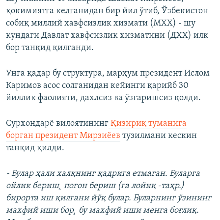
ҳокимиятга келганидан бир йил ўтиб, Ўзбекистон
собиқ миллий хавфсизлик хизмати (МХХ) - шу
кундаги Давлат хавфсизлик хизматини (ДХХ) илк
бор танқид қилганди.
Унга қадар бу структура, марҳум президент Ислом
Каримов асос солганидан кейинги қарийб 30
йиллик фаолияти, дахлсиз ва ўзгаришсиз қолди.
Сурхондарё вилоятининг
Қизириқ туманига
борган президент Мирзиёев
тузилмани кескин
танқид қилди.
- Булар ҳали халқнинг қадрига етмаган. Буларга
ойлик бериш¸ погон бериш (га лойиқ -таҳр.)
бирорта иш қилгани йўқ булар. Буларнинг ўзининг
махфий иши бор¸ бу махфий иши менга боғлиқ.