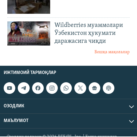
Wildberries муаммолари
Ўзбекистон ҳукумати
даражасига чиқди
Бошқа мақолалар
ИЖТИМОИЙ ТАРМОҚЛАР
ОЗОДЛИК
МАЪЛУМОТ
Озодлик радиоси © 2026 RFE/RL, Inc. | Барча ҳуқуқлар