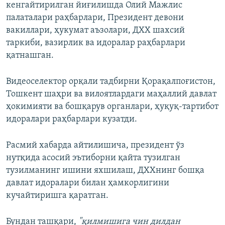
кенгайтирилган йиғилишда Олий Мажлис
палаталари раҳбарлари, Президент девони
вакиллари, ҳукумат аъзолари, ДХХ шахсий
таркиби, вазирлик ва идоралар раҳбарлари
қатнашган.
Видеоселектор орқали тадбирни Қорақалпоғистон,
Тошкент шаҳри ва вилоятлардаги маҳаллий давлат
ҳокимияти ва бошқарув органлари, ҳуқуқ-тартибот
идоралари раҳбарлари кузатди.
Расмий хабарда айтилишича, президент ўз
нутқида асосий эътиборни қайта тузилган
тузилманинг ишини яхшилаш, ДХХнинг бошқа
давлат идоралари билан ҳамкорлигини
кучайтиришга қаратган.
Бундан ташқари,
"қилмишига чин дилдан