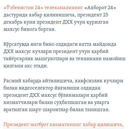
«Ўзбекистон 24» телеканалининг
«Ахборот 24»
дастурида хабар қилинишича, президент 25
декабрь куни президент ДХХ учун қурилган
махсус бинога борган.
Кўрсатувда янги бино олдидаги катта майдонда
ДХХ махсус кучлари президент учун ҳарбий
тайёргарлик машғулотлари ва техникани намойиш
қилгани акс этади.
Расмий хабарда айтилишича, хавфсизлик кучлари
билан видеоселектор йиғилиши олдидан
президент ДХХ махсус бўлинмалари ҳарбий
хизматчилари билан суҳбатлашган ва уларга
яратилган шарт-шароитлар билан танишган.
Президент матбуот хизматининг хабар қилишича,