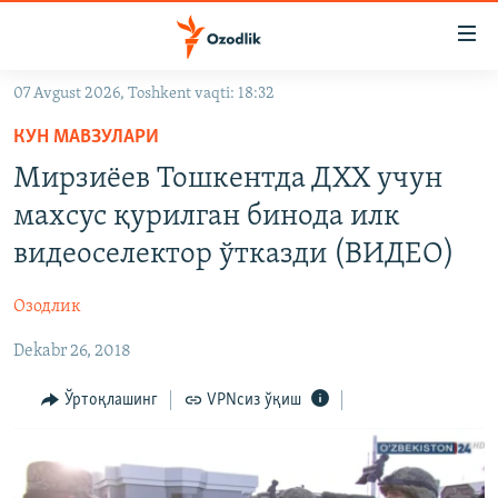
Линклар
Бош
мавзуларга
07 Avgust 2026, Toshkent vaqti: 18:32
ўтинг
OZODLIK SURISHTIRUVLARI
Асосий
КУН МАВЗУЛАРИ
OZODVIDEO
навигацияга
Мирзиёев Тошкентда ДХХ учун
ўтинг
OZODARXIV
махсус қурилган бинода илк
Қидиришга
ўтинг
видеоселектор ўтказди (ВИДЕО)
На русском
Озодлик
ИЖТИМОИЙ ТАРМОҚЛАР
Dekabr 26, 2018
Ўртоқлашинг
VPNсиз ўқиш
Озодлик бошқа тилларда