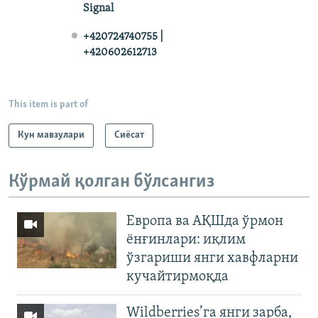
Signal
+420724740755 |
+420602612713
This item is part of
Кун мавзулари
Сиёсат
Кўрмай қолган бўлсангиз
Европа ва АҚШда ўрмон
ёнғинлари: иқлим
ўзгариши янги хавфларни
кучайтирмоқда
Wildberries’га янги зарба,