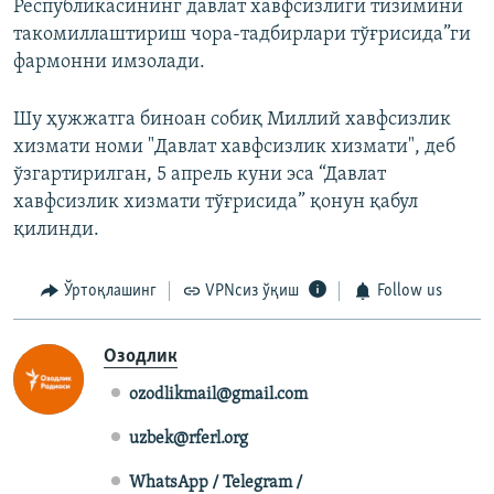
Республикасининг давлат хавфсизлиги тизимини
такомиллаштириш чора-тадбирлари тўғрисида”ги
фармонни имзолади.
Шу ҳужжатга биноан собиқ Миллий хавфсизлик
хизмати номи "Давлат хавфсизлик хизмати", деб
ўзгартирилган, 5 апрель куни эса “Давлат
хавфсизлик хизмати тўғрисида” қонун қабул
қилинди.
Ўртоқлашинг
VPNсиз ўқиш
Follow us
Озодлик
ozodlikmail@gmail.com
uzbek@rferl.org
WhatsApp / Telegram /