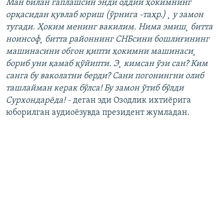
Ман билан гаплашсин энди оддий ҳокимнинг
орқасидан қувлаб юриш (ўрнига -таҳр.) ¸ у замон
тугади. Ҳоким менинг вакилим. Нима эмиш¸ битта
ноинсоф¸ битта районнинг СНБсини бошлиғининг
машинасини обгон қипти ҳокимни машинаси¸
бориб уни қамаб қўйипти. Э¸ кимсан ўзи сан? Ким
санга бу ваколатни берди? Сани погонингни олиб
ташлайман керак бўлса! Бу замон ўтиб бўлди
Сурхондарëда! -
деган эди Озодлик ихтиëрига
юборилган аудиоëзувда президент жумладан.