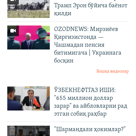
Трамп Эрон бўйича баёнот
қилди
OZODNEWS: Мирзиёев
Қирғизистонда —
Чашмадан пенсия
битимигача | Украинага
босқин
Бошқа видеолар
ЎЗБЕКНЕФТГАЗ ИШИ:
"655 миллион доллар
зарар" ва айбловларни рад
этган собиқ раҳбар
"Шармандали ҳокимлар?"