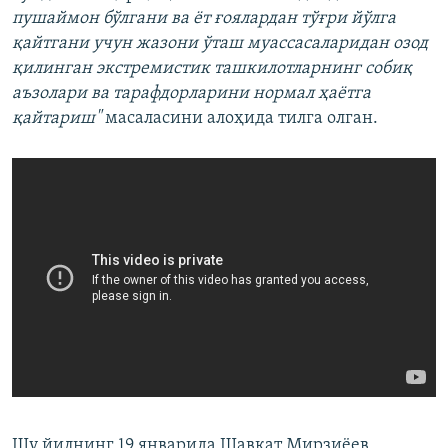
пушаймон бўлгани ва ёт ғоялардан тўғри йўлга
қайтгани учун жазони ўташ муассасаларидан озод
қилинган экстремистик ташкилотларнинг собиқ
аъзолари ва тарафдорларини нормал ҳаётга
қайтариш"
масаласини алоҳида тилга олган.
Шу йилнинг 19 январида Шавкат Мирзиёев,