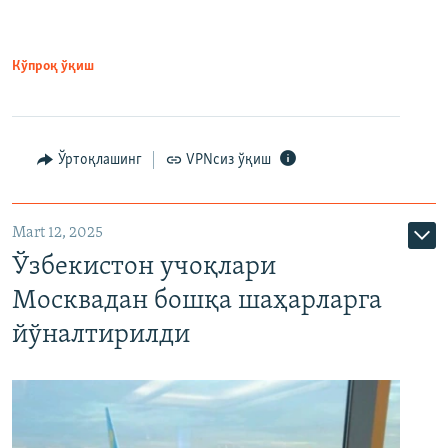
Кўпроқ ўқиш
Ўртоқлашинг
VPNсиз ўқиш
Mart 12, 2025
Ўзбекистон учоқлари
Москвадан бошқа шаҳарларга
йўналтирилди