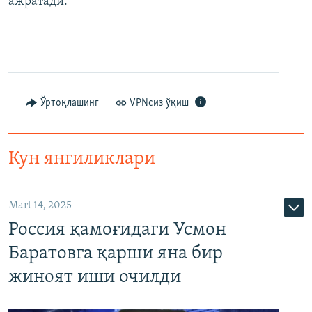
ажратади.
Ўртоқлашинг
VPNсиз ўқиш
Кун янгиликлари
Mart 14, 2025
Россия қамоғидаги Усмон
Баратовга қарши яна бир
жиноят иши очилди