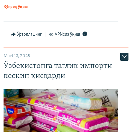
Кўпроқ ўқиш
Ўртоқлашинг
VPNсиз ўқиш
Mart 13, 2025
Ўзбекистонга таглик импорти
кескин қисқарди