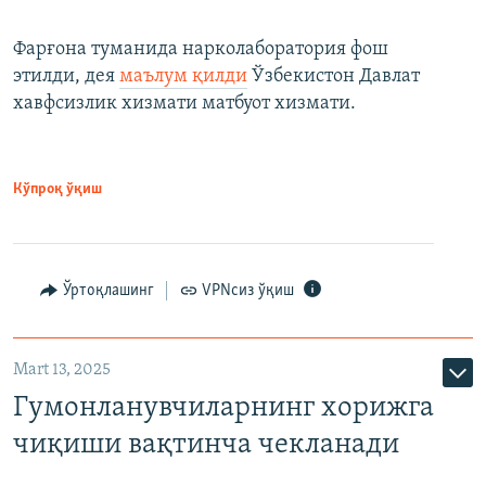
Фарғона туманида нарколаборатория фош
этилди, дея
маълум қилди
Ўзбекистон Давлат
хавфсизлик хизмати матбуот хизмати.
Кўпроқ ўқиш
Ўртоқлашинг
VPNсиз ўқиш
Mart 13, 2025
Гумонланувчиларнинг хорижга
чиқиши вақтинча чекланади