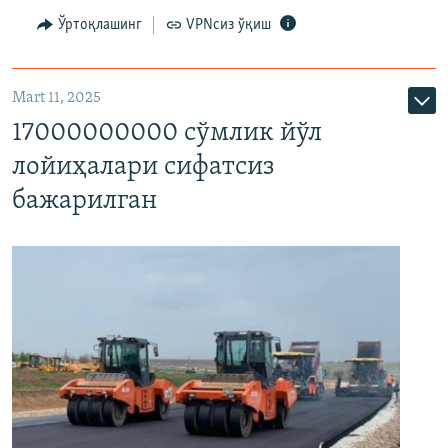
Ўртоқлашинг
VPNсиз ўқиш
Mart 11, 2025
17000000000 сўмлик йўл
лойиҳалари сифатсиз
бажарилган