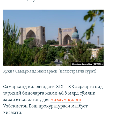
Кўҳна Самарқанд манзараси (иллюстратив сурат)
Самарқанд вилоятидаги XIX – XX асрларга оид
тарихий биноларга жами 46,8 млрд сўмлик
зарар етказилган, дея
маълум қилди
Ўзбекистон Бош прокуратураси матбуот
хизмати.