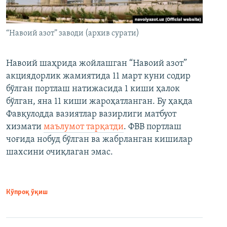
“Навоий азот” заводи (архив сурати)
Навоий шаҳрида жойлашган “Навоий азот”
акциядорлик жамиятида 11 март куни содир
бўлган портлаш натижасида 1 киши ҳалок
бўлган, яна 11 киши жароҳатланган. Бу ҳақда
Фавқулодда вазиятлар вазирлиги матбуот
хизмати
маълумот тарқатди
. ФВВ портлаш
чоғида нобуд бўлган ва жабрланган кишилар
шахсини очиқлаган эмас.
Кўпроқ ўқиш