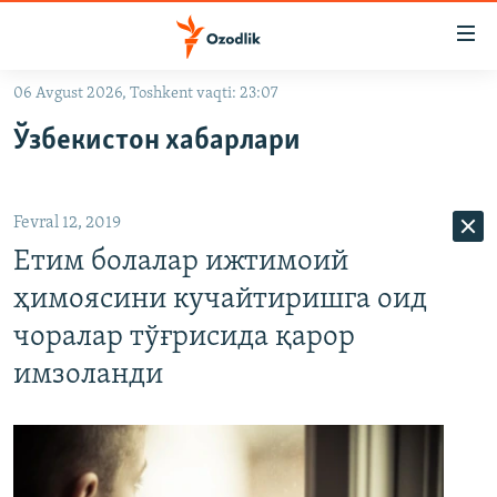
Линклар
Бош
мавзуларга
06 Avgust 2026, Toshkent vaqti: 23:07
ўтинг
OZODLIK SURISHTIRUVLARI
Асосий
Ўзбекистон хабарлари
OZODVIDEO
навигацияга
ўтинг
OZODARXIV
Қидиришга
Fevral 12, 2019
ўтинг
На русском
Етим болалар ижтимоий
ҳимоясини кучайтиришга оид
ИЖТИМОИЙ ТАРМОҚЛАР
чоралар тўғрисида қарор
имзоланди
Озодлик бошқа тилларда