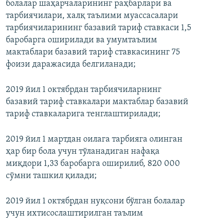
болалар шаҳарчаларининг раҳбарлари ва
тарбиячилари, халқ таълими муассасалари
тарбиячиларининг базавий тариф ставкаси 1,5
баробарга оширилади ва умумтаълим
мактаблари базавий тариф ставкасининг 75
фоизи даражасида белгиланади;
2019 йил 1 октябрдан тарбиячиларнинг
базавий тариф ставкалари мактаблар базавий
тариф ставкаларига тенглаштирилади;
2019 йил 1 мартдан оилага тарбияга олинган
ҳар бир бола учун тўланадиган нафақа
миқдори 1,33 баробарга оширилиб, 820 000
сўмни ташкил қилади;
2019 йил 1 октябрдан нуқсони бўлган болалар
учун ихтисослаштирилган таълим