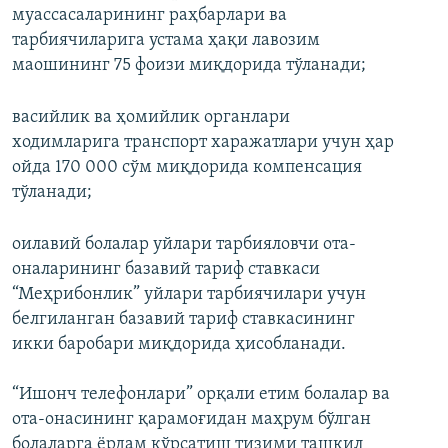
муассасаларининг раҳбарлари ва
тарбиячиларига устама ҳақи лавозим
маошининг 75 фоизи миқдорида тўланади;
васийлик ва ҳомийлик органлари
ходимларига транспорт харажатлари учун ҳар
ойда 170 000 сўм миқдорида компенсация
тўланади;
оилавий болалар уйлари тарбияловчи ота-
оналарининг базавий тариф ставкаси
“Меҳрибонлик” уйлари тарбиячилари учун
белгиланган базавий тариф ставкасининг
икки баробари миқдорида ҳисобланади.
“Ишонч телефонлари” орқали етим болалар ва
ота-онасининг қарамоғидан маҳрум бўлган
болаларга ёрдам кўрсатиш тизими ташкил