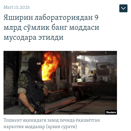
Mart 13, 2025
Яширин лабораториядан 9
млрд сўмлик банг моддаси
мусодара этилди
Тошкент яқинидаги завод печида ёқилаётган
наркотик моддалар (архив сурати)