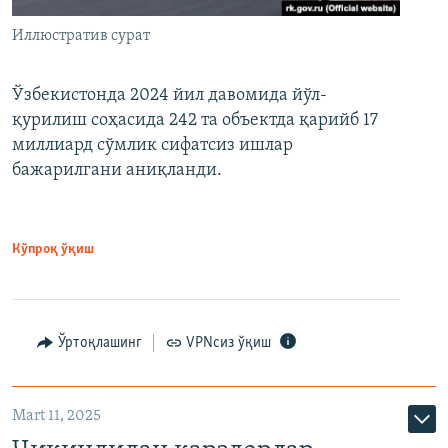
Иллюстратив сурат
Ўзбекистонда 2024 йил давомида йўл-
қурилиш соҳасида 242 та объектда қарийб 17
миллиард сўмлик сифатсиз ишлар
бажарилгани аниқланди.
Кўпроқ ўқиш
Ўртоқлашинг
VPNсиз ўқиш
Mart 11, 2025