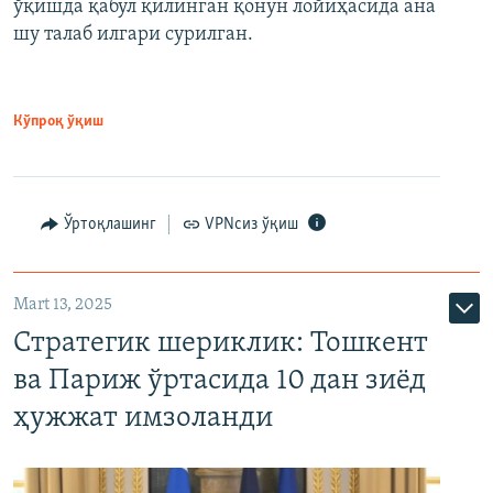
ўқишда қабул қилинган қонун лойиҳасида ана
шу талаб илгари сурилган.
Кўпроқ ўқиш
Ўртоқлашинг
VPNсиз ўқиш
Mart 13, 2025
Стратегик шериклик: Тошкент
ва Париж ўртасида 10 дан зиёд
ҳужжат имзоланди