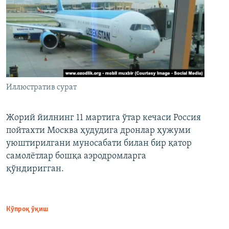
Иллюстратив сурат
Жорий йилнинг 11 мартига ўтар кечаси Россия
пойтахти Москва ҳудудига дронлар ҳужуми
уюштирилгани муносабати билан бир қатор
самолётлар бошқа аэродромларга
қўндиригган.
Кўпроқ ўқиш