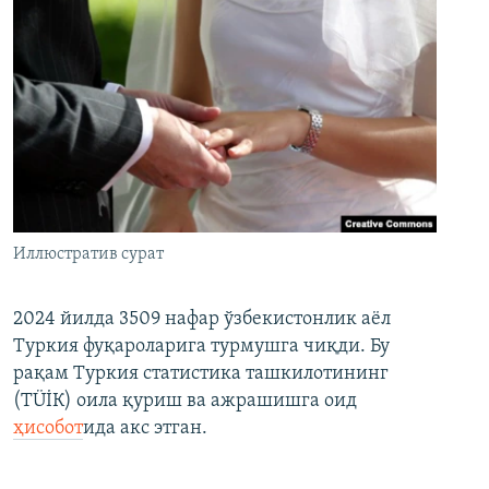
Иллюстратив сурат
2024 йилда 3509 нафар ўзбекистонлик аёл
Туркия фуқароларига турмушга чиқди. Бу
рақам Туркия статистика ташкилотининг
(ТÜİК) оила қуриш ва ажрашишга оид
ҳисобот
ида акс этган.