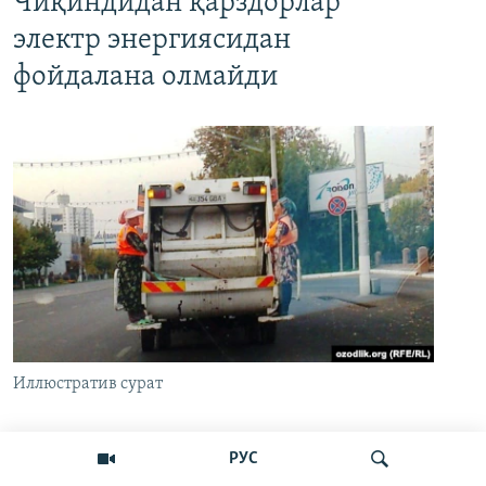
Чиқиндидан қарздорлар
электр энергиясидан
фойдалана олмайди
Иллюстратив сурат
Ўзбекистонда жорий йил 8 июндан эътиборан
РУС
чиқиндидан қарздорлик учун электр