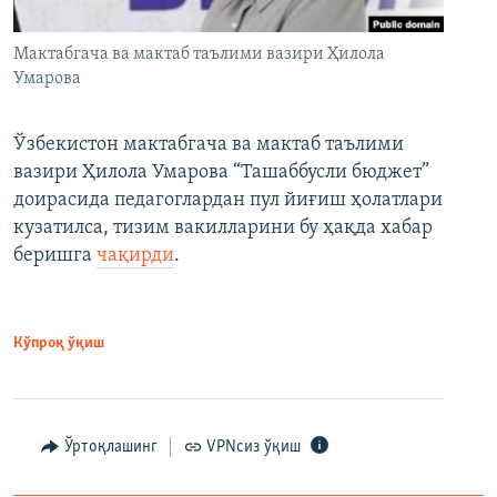
Мактабгача ва мактаб таълими вазири Ҳилола
Умарова
Ўзбекистон мактабгача ва мактаб таълими
вазири Ҳилола Умарова “Ташаббусли бюджет”
доирасида педагоглардан пул йиғиш ҳолатлари
кузатилса, тизим вакилларини бу ҳақда хабар
беришга
чақирди
.
Кўпроқ ўқиш
Ўртоқлашинг
VPNсиз ўқиш