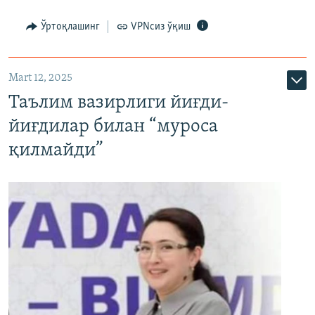
Ўртоқлашинг
VPNсиз ўқиш
Mart 12, 2025
Таълим вазирлиги йиғди-
йиғдилар билан “муроса
қилмайди”