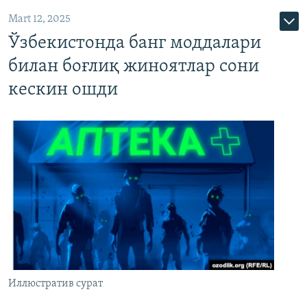
Mart 12, 2025
Ўзбекистонда банг моддалари
билан боғлиқ жиноятлар сони
кескин ошди
Иллюстратив сурат