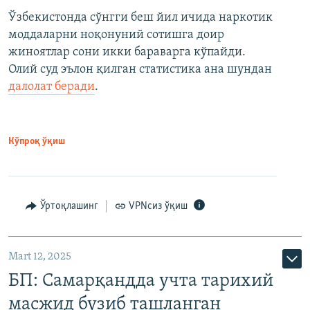
Ўзбекистонда сўнгги беш йил ичида наркотик
моддаларни ноқонуний сотишга доир
жиноятлар сони икки бараварга кўпайди.
Олий суд эълон қилган статистика ана шундан
далолат беради
.
Кўпроқ ўқиш
Ўртоқлашинг
VPNсиз ўқиш
Mart 12, 2025
БП: Самарқандда учта тарихий
масжид бузиб ташланган