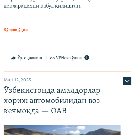
декларацияни қабул қилишган.
Кўпроқ ўқиш
Ўртоқлашинг
VPNсиз ўқиш
Mart 12, 2025
Ўзбекистонда амалдорлар
хориж автомобилидан воз
кечмоқда — ОАВ