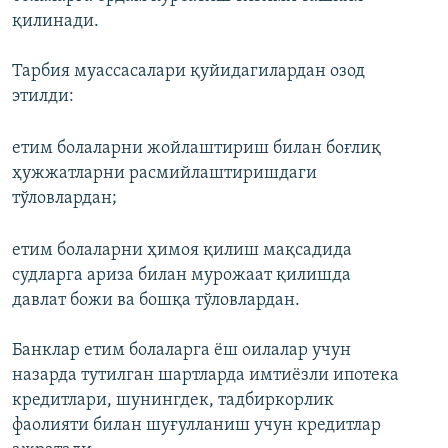
қилинади.
Тарбия муассасалари қуйидагилардан озод
этилди:
етим болаларни жойлаштириш билан боғлиқ
ҳужжатларни расмийлаштиришдаги
тўловлардан;
етим болаларни ҳимоя қилиш мақсадида
судларга ариза билан мурожаат қилишда
давлат божи ва бошқа тўловлардан.
Банклар етим болаларга ёш оилалар учун
назарда тутилган шартларда имтиёзли ипотека
кредитлари, шунингдек, тадбиркорлик
фаолияти билан шуғулланиш учун кредитлар