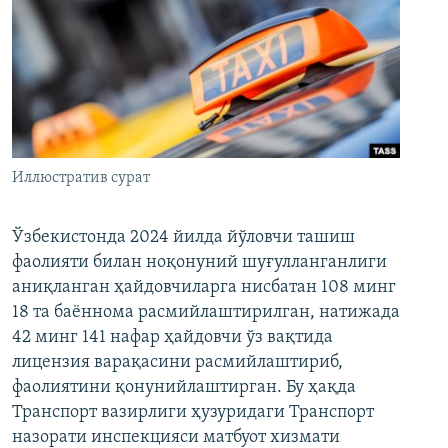
Иллюстратив сурат
Ўзбекистонда 2024 йилда йўловчи ташиш
фаолияти билан ноқонуний шуғулланганлиги
аниқланган ҳайдовчиларга нисбатан 108 минг
18 та баённома расмийлаштирилган, натижада
42 минг 141 нафар ҳайдовчи ўз вақтида
лицензия варақасини расмийлаштириб,
фаолиятини қонунийлаштирган. Бу ҳақда
Транспорт вазирлиги ҳузуридаги Транспорт
назорати инспекцияси матбуот хизмати