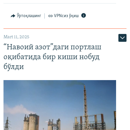
Ўртоқлашинг
VPNсиз ўқиш
Mart 11, 2025
“Навоий азот”даги портлаш
оқибатида бир киши нобуд
бўлди