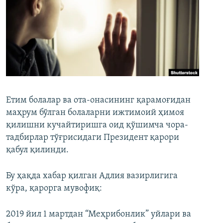
Етим болалар ва ота-онасининг қарамоғидан
маҳрум бўлган болаларни ижтимоий ҳимоя
қилишни кучайтиришга оид қўшимча чора-
тадбирлар тўғрисидаги Президент қарори
қабул қилинди.
Бу ҳақда хабар қилган Адлия вазирлигига
кўра, қарорга мувофиқ:
2019 йил 1 мартдан “Меҳрибонлик” уйлари ва