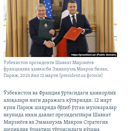
Ўзбекистон президенти Шавкат Мирзиёев
франциялик ҳамкасби Эммануэль Макрон билан,
Париж, 2025 йил 12 марти (president.uz фотоси)
Ўзбекистон ва Франция ўртасидаги ҳамкорлик
алоқалари янги даражага кўтарилди. 12 март
куни Париж шаҳрида бўлиб ўтган музокаралар
якунида икки давлат президентлари Шавкат
Мирзиёев ва Эммануэль Макрон Стратегик
шериклик ўрнатиш тўғрисидаги қўшма