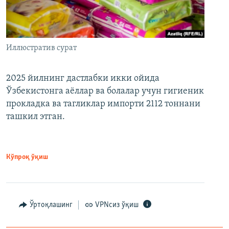
Иллюстратив сурат
2025 йилнинг дастлабки икки ойида
Ўзбекистонга аёллар ва болалар учун гигиеник
прокладка ва тагликлар импорти 2112 тоннани
ташкил этган.
Кўпроқ ўқиш
Ўртоқлашинг
VPNсиз ўқиш