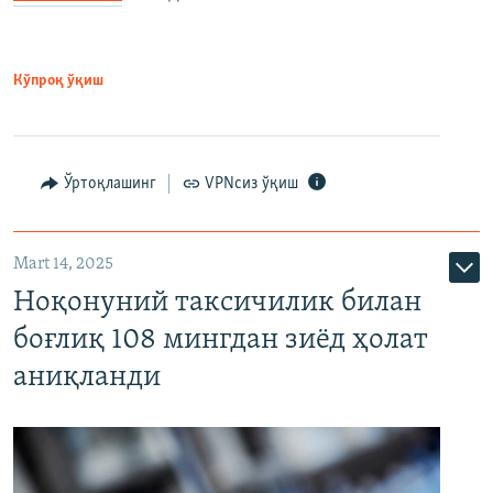
Кўпроқ ўқиш
Ўртоқлашинг
VPNсиз ўқиш
Mart 14, 2025
Ноқонуний таксичилик билан
боғлиқ 108 мингдан зиёд ҳолат
аниқланди