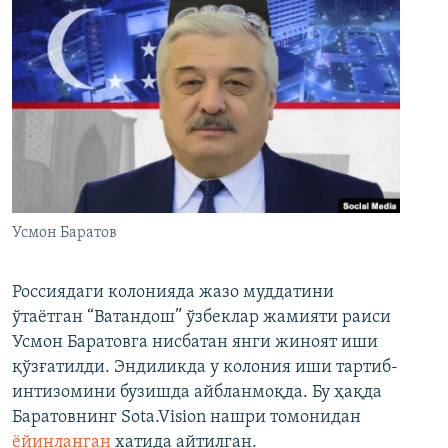
Усмон Баратов
Россиядаги колонияда жазо муддатини
ўтаётган “Ватандош” ўзбеклар жамияти раиси
Усмон Баратовга нисбатан янги жиноят иши
қўзғатилди. Эндиликда у колония иши тартиб-
интизомини бузишда айбланмоқда. Бу ҳақда
Баратовнинг Sota.Vision нашри томонидан
ёйинланган
хатида айтилган.