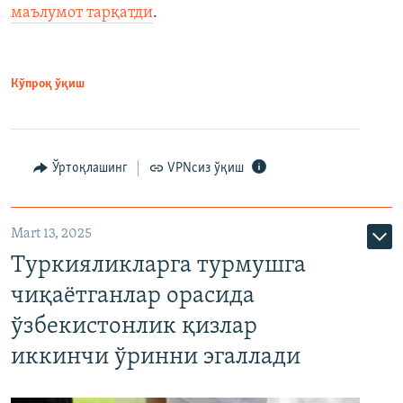
маълумот тарқатди
.
Кўпроқ ўқиш
Ўртоқлашинг
VPNсиз ўқиш
Mart 13, 2025
Туркияликларга турмушга
чиқаётганлар орасида
ўзбекистонлик қизлар
иккинчи ўринни эгаллади