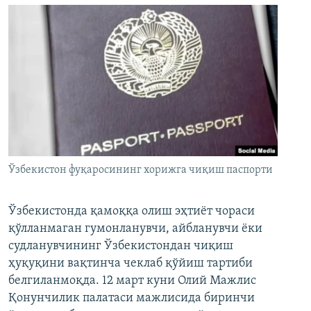
Ўзбекистон фуқаросининг хорижга чиқиш паспорти
Ўзбекистонда қамоққа олиш эҳтиёт чораси
қўлланмаган гумонланувчи, айбланувчи ёки
судланувчининг Ўзбекистондан чиқиш
ҳуқуқини вақтинча чеклаб қўйиш тартиби
белгиланмоқда. 12 март куни Олий Мажлис
Қонунчилик палатаси мажлисида биринчи