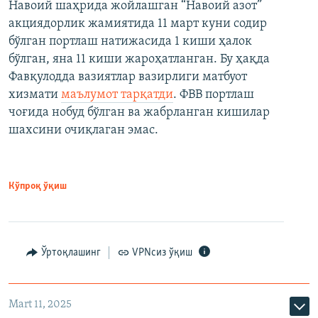
Навоий шаҳрида жойлашган “Навоий азот”
акциядорлик жамиятида 11 март куни содир
бўлган портлаш натижасида 1 киши ҳалок
бўлган, яна 11 киши жароҳатланган. Бу ҳақда
Фавқулодда вазиятлар вазирлиги матбуот
хизмати
маълумот тарқатди
. ФВВ портлаш
чоғида нобуд бўлган ва жабрланган кишилар
шахсини очиқлаган эмас.
Кўпроқ ўқиш
Ўртоқлашинг
VPNсиз ўқиш
Mart 11, 2025