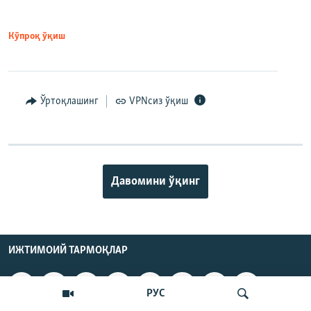
Кўпроқ ўқиш
Ўртоқлашинг
VPNсиз ўқиш
Давомини ўқинг
ИЖТИМОИЙ ТАРМОҚЛАР
РУС