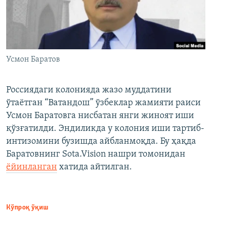
Усмон Баратов
Россиядаги колонияда жазо муддатини
ўтаётган “Ватандош” ўзбеклар жамияти раиси
Усмон Баратовга нисбатан янги жиноят иши
қўзғатилди. Эндиликда у колония иши тартиб-
интизомини бузишда айбланмоқда. Бу ҳақда
Баратовнинг Sota.Vision нашри томонидан
ёйинланган
хатида айтилган.
Кўпроқ ўқиш