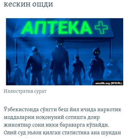
кескин ошди
Иллюстратив сурат
Ўзбекистонда сўнгги беш йил ичида наркотик
моддаларни ноқонуний сотишга доир
жиноятлар сони икки бараварга кўпайди.
Олий суд эълон қилган статистика ана шундан