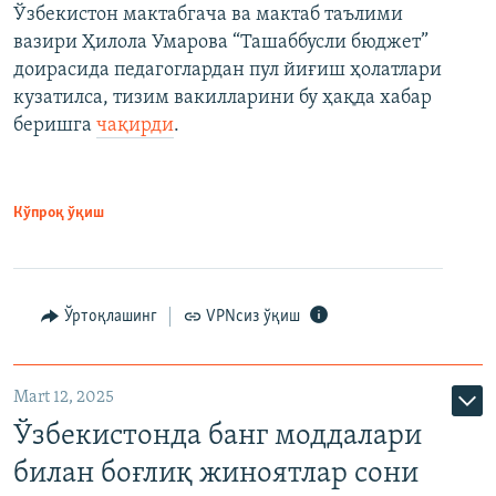
Ўзбекистон мактабгача ва мактаб таълими
вазири Ҳилола Умарова “Ташаббусли бюджет”
доирасида педагоглардан пул йиғиш ҳолатлари
кузатилса, тизим вакилларини бу ҳақда хабар
беришга
чақирди
.
Кўпроқ ўқиш
Ўртоқлашинг
VPNсиз ўқиш
Mart 12, 2025
Ўзбекистонда банг моддалари
билан боғлиқ жиноятлар сони