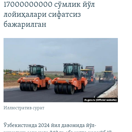
17000000000 сўмлик йўл
лойиҳалари сифатсиз
бажарилган
Иллюстратив сурат
Ўзбекистонда 2024 йил давомида йўл-