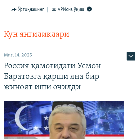
Ўртоқлашинг
VPNсиз ўқиш
Кун янгиликлари
Mart 14, 2025
Россия қамоғидаги Усмон
Баратовга қарши яна бир
жиноят иши очилди