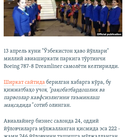
13 апрель куни "Ўзбекистон ҳаво йўллари"
миллий авиаширкати паркига тўртинчи
Boeing 787-8 Dreamliner самолёти келтирилди.
Ширкат сайтида
берилган хабарга кўра, бу
қимматбаҳо учоқ
"рақобатбардошлик ва
парвозлар хавфсизлигини таъминлаш
мақсадида"
сотиб олинган.
Авиалайнер бизнес салонда 24, оддий
йўловчиларга мўлжалланган қисмида эса 222 -
жами 246 йўловчини ташишга мўлжалланган.