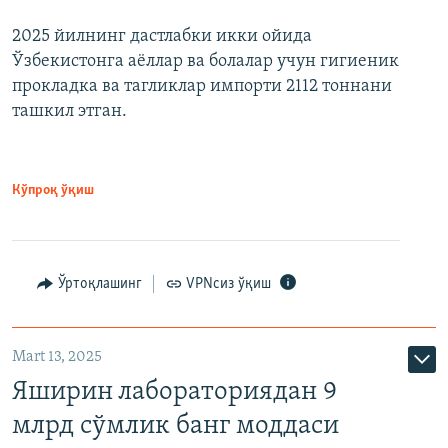
2025 йилнинг дастлабки икки ойида
Ўзбекистонга аёллар ва болалар учун гигиеник
прокладка ва тагликлар импорти 2112 тоннани
ташкил этган.
Кўпроқ ўқиш
Ўртоқлашинг
VPNсиз ўқиш
Mart 13, 2025
Яширин лабораториядан 9
млрд сўмлик банг моддаси