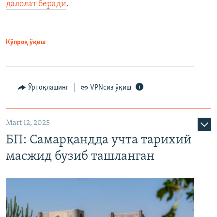
далолат беради
.
Кўпроқ ўқиш
Ўртоқлашинг
VPNсиз ўқиш
Mart 12, 2025
БП: Самарқандда учта тарихий
масжид бузиб ташланган