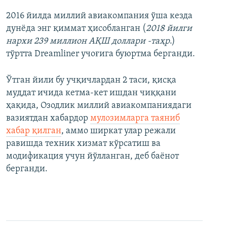
2016 йилда миллий авиакомпания ўша кезда
дунëда энг қиммат ҳисобланган (
2018 йилги
нархи 239 миллион АҚШ доллари -таҳр
.)
тўртта Dreamliner учоғига буюртма берганди.
Ўтган йили бу учқичлардан 2 таси, қисқа
муддат ичида кетма-кет ишдан чиққани
ҳақида, Озодлик миллий авиакомпаниядаги
вазиятдан хабардор
мулозимларга таяниб
хабар қилган
, аммо ширкат улар режали
равишда техник хизмат кўрсатиш ва
модификация учун йўлланган, деб баёнот
берганди.