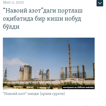
Mart 11, 2025
“Навоий азот”даги портлаш
оқибатида бир киши нобуд
бўлди
“Навоий азот” заводи (архив сурати)