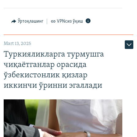
Ўртоқлашинг
VPNсиз ўқиш
Mart 13, 2025
Туркияликларга турмушга
чиқаётганлар орасида
ўзбекистонлик қизлар
иккинчи ўринни эгаллади