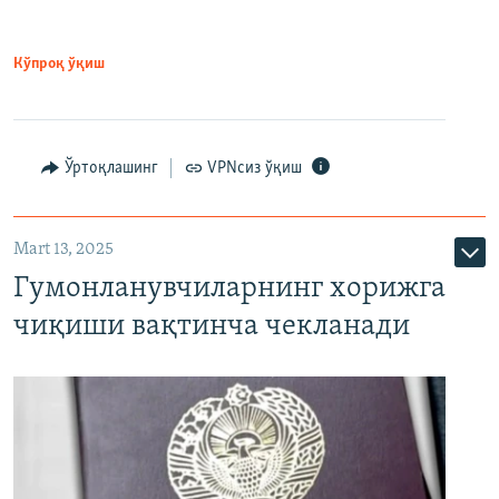
Кўпроқ ўқиш
Ўртоқлашинг
VPNсиз ўқиш
Mart 13, 2025
Гумонланувчиларнинг хорижга
чиқиши вақтинча чекланади