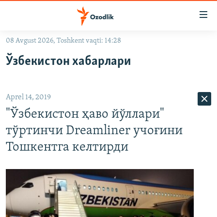
Линклар
Бош
мавзуларга
08 Avgust 2026, Toshkent vaqti: 14:28
ўтинг
OZODLIK SURISHTIRUVLARI
Асосий
Ўзбекистон хабарлари
OZODVIDEO
навигацияга
ўтинг
OZODARXIV
Қидиришга
Aprel 14, 2019
ўтинг
На русском
"Ўзбекистон ҳаво йўллари"
тўртинчи Dreamliner учоғини
ИЖТИМОИЙ ТАРМОҚЛАР
Тошкентга келтирди
Озодлик бошқа тилларда