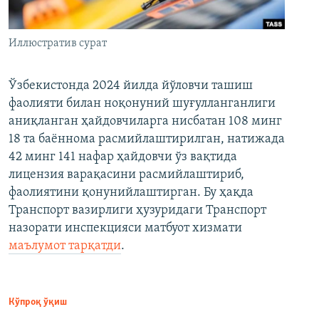
Иллюстратив сурат
Ўзбекистонда 2024 йилда йўловчи ташиш
фаолияти билан ноқонуний шуғулланганлиги
аниқланган ҳайдовчиларга нисбатан 108 минг
18 та баённома расмийлаштирилган, натижада
42 минг 141 нафар ҳайдовчи ўз вақтида
лицензия варақасини расмийлаштириб,
фаолиятини қонунийлаштирган. Бу ҳақда
Транспорт вазирлиги ҳузуридаги Транспорт
назорати инспекцияси матбуот хизмати
маълумот тарқатди
.
Кўпроқ ўқиш