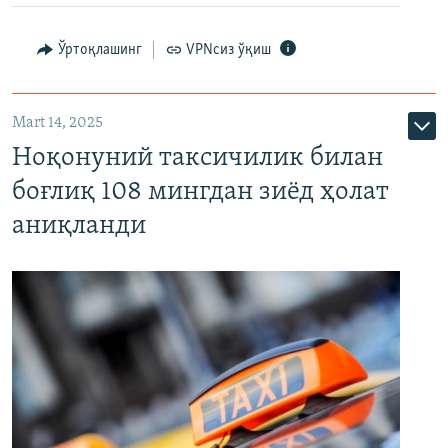
Ўртоқлашинг
VPNсиз ўқиш
Mart 14, 2025
Ноқонуний таксичилик билан
боғлиқ 108 мингдан зиёд ҳолат
аниқланди