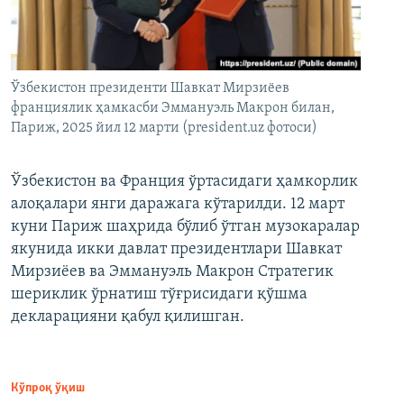
Ўзбекистон президенти Шавкат Мирзиёев
франциялик ҳамкасби Эммануэль Макрон билан,
Париж, 2025 йил 12 марти (president.uz фотоси)
Ўзбекистон ва Франция ўртасидаги ҳамкорлик
алоқалари янги даражага кўтарилди. 12 март
куни Париж шаҳрида бўлиб ўтган музокаралар
якунида икки давлат президентлари Шавкат
Мирзиёев ва Эммануэль Макрон Стратегик
шериклик ўрнатиш тўғрисидаги қўшма
декларацияни қабул қилишган.
Кўпроқ ўқиш