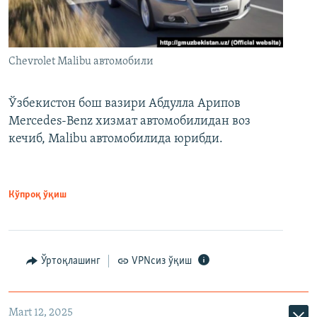
Chevrolet Malibu автомобили
Ўзбекистон бош вазири Абдулла Арипов
Mercedes-Benz хизмат автомобилидан воз
кечиб, Malibu автомобилида юрибди.
Кўпроқ ўқиш
Ўртоқлашинг
VPNсиз ўқиш
Mart 12, 2025