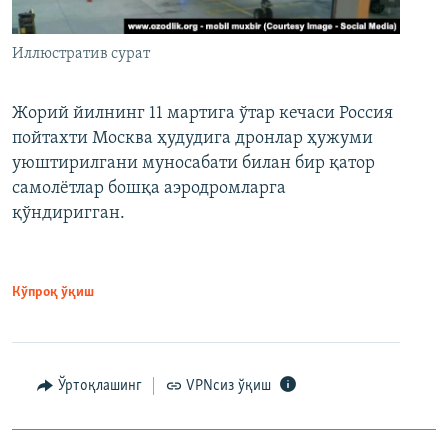
Иллюстратив сурат
Жорий йилнинг 11 мартига ўтар кечаси Россия
пойтахти Москва ҳудудига дронлар ҳужуми
уюштирилгани муносабати билан бир қатор
самолётлар бошқа аэродромларга
қўндиригган.
Кўпроқ ўқиш
Ўртоқлашинг
VPNсиз ўқиш