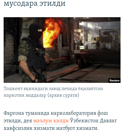
мусодара этилди
Тошкент яқинидаги завод печида ёқилаётган
наркотик моддалар (архив сурати)
Фарғона туманида нарколаборатория фош
этилди, дея
маълум қилди
Ўзбекистон Давлат
хавфсизлик хизмати матбуот хизмати.