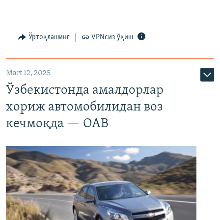
Ўртоқлашинг
VPNсиз ўқиш
Mart 12, 2025
Ўзбекистонда амалдорлар
хориж автомобилидан воз
кечмоқда — ОАВ