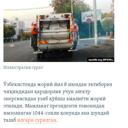
Иллюстратив сурат
Ўзбекистонда жорий йил 8 июндан эътиборан
чиқиндидан қарздорлик учун электр
энергиясидан узиб қўйиш амалиёти жорий
этилади. Мамлакат президенти томонидан
имзоланган 1044-сонли қонунда ана шундай
талаб
илгари сурилган
.