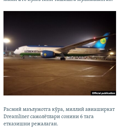
Расмий маълумотга кўра, миллий авиаширкат
Dreamliner самолётлари сонини 6 тага
етказишни режалаган.