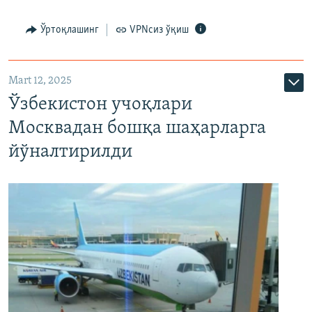
Ўртоқлашинг
VPNсиз ўқиш
Mart 12, 2025
Ўзбекистон учоқлари
Москвадан бошқа шаҳарларга
йўналтирилди