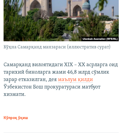
Кўҳна Самарқанд манзараси (иллюстратив сурат)
Самарқанд вилоятидаги XIX – XX асрларга оид
тарихий биноларга жами 46,8 млрд сўмлик
зарар етказилган, дея
маълум қилди
Ўзбекистон Бош прокуратураси матбуот
хизмати.
Кўпроқ ўқиш