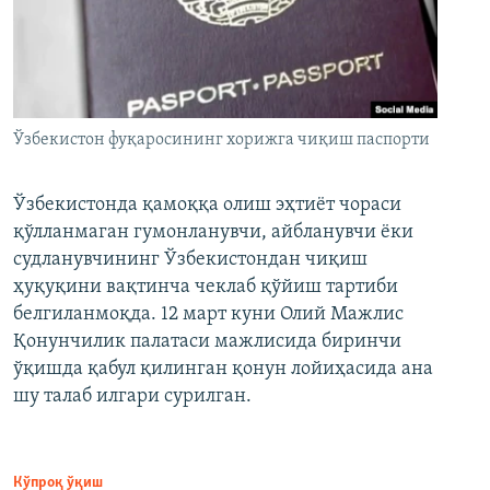
Ўзбекистон фуқаросининг хорижга чиқиш паспорти
Ўзбекистонда қамоққа олиш эҳтиёт чораси
қўлланмаган гумонланувчи, айбланувчи ёки
судланувчининг Ўзбекистондан чиқиш
ҳуқуқини вақтинча чеклаб қўйиш тартиби
белгиланмоқда. 12 март куни Олий Мажлис
Қонунчилик палатаси мажлисида биринчи
ўқишда қабул қилинган қонун лойиҳасида ана
шу талаб илгари сурилган.
Кўпроқ ўқиш