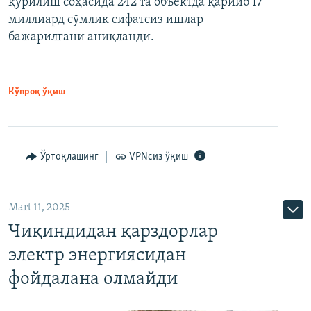
қурилиш соҳасида 242 та объектда қарийб 17
миллиард сўмлик сифатсиз ишлар
бажарилгани аниқланди.
Кўпроқ ўқиш
Ўртоқлашинг
VPNсиз ўқиш
Mart 11, 2025
Чиқиндидан қарздорлар
электр энергиясидан
фойдалана олмайди