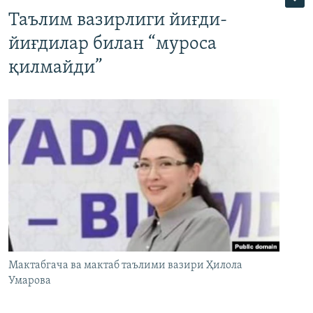
Таълим вазирлиги йиғди-
йиғдилар билан “муроса
қилмайди”
Мактабгача ва мактаб таълими вазири Ҳилола
Умарова