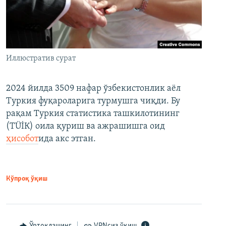
Иллюстратив сурат
2024 йилда 3509 нафар ўзбекистонлик аёл
Туркия фуқароларига турмушга чиқди. Бу
рақам Туркия статистика ташкилотининг
(ТÜİК) оила қуриш ва ажрашишга оид
ҳисобот
ида акс этган.
Кўпроқ ўқиш
Ўртоқлашинг
VPNсиз ўқиш