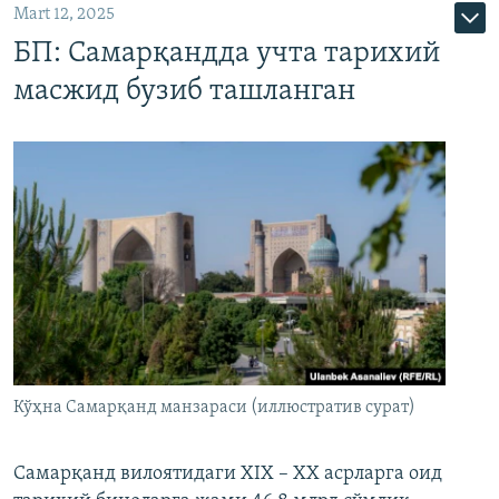
Mart 12, 2025
БП: Самарқандда учта тарихий
масжид бузиб ташланган
Кўҳна Самарқанд манзараси (иллюстратив сурат)
Самарқанд вилоятидаги XIX – XX асрларга оид