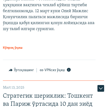
ҳуқуқини вақтинча чеклаб қўйиш тартиби
белгиланмоқда. 12 март куни Олий Мажлис
Қонунчилик палатаси мажлисида биринчи
ўқишда қабул қилинган қонун лойиҳасида ана
шу талаб илгари сурилган.
Кўпроқ ўқиш
Ўртоқлашинг
VPNсиз ўқиш
Mart 13, 2025
Стратегик шериклик: Тошкент
ва Париж ўртасида 10 дан зиёд