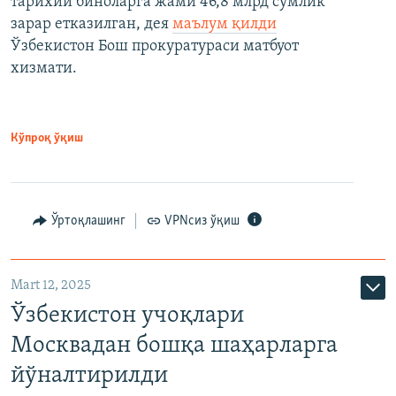
тарихий биноларга жами 46,8 млрд сўмлик
зарар етказилган, дея
маълум қилди
Ўзбекистон Бош прокуратураси матбуот
хизмати.
Кўпроқ ўқиш
Ўртоқлашинг
VPNсиз ўқиш
Mart 12, 2025
Ўзбекистон учоқлари
Москвадан бошқа шаҳарларга
йўналтирилди