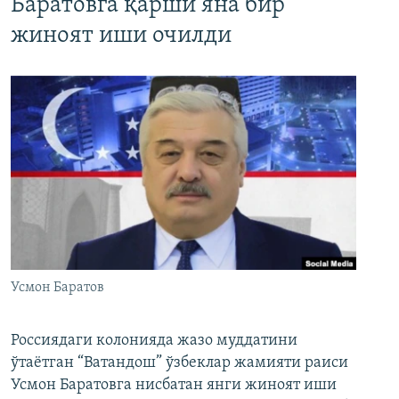
Баратовга қарши яна бир
жиноят иши очилди
Усмон Баратов
Россиядаги колонияда жазо муддатини
ўтаётган “Ватандош” ўзбеклар жамияти раиси
Усмон Баратовга нисбатан янги жиноят иши