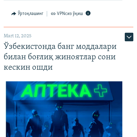
Ўртоқлашинг
VPNсиз ўқиш
Mart 12, 2025
Ўзбекистонда банг моддалари
билан боғлиқ жиноятлар сони
кескин ошди