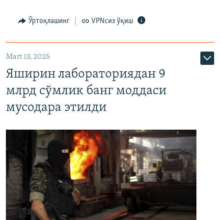
Ўртоқлашинг
VPNсиз ўқиш
Mart 13, 2025
Яширин лабораториядан 9
млрд сўмлик банг моддаси
мусодара этилди