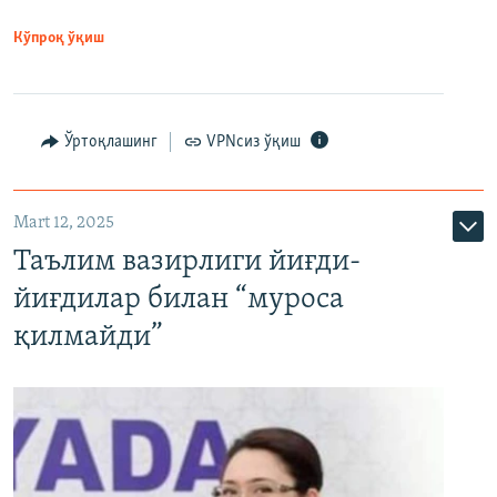
Кўпроқ ўқиш
Ўртоқлашинг
VPNсиз ўқиш
Mart 12, 2025
Таълим вазирлиги йиғди-
йиғдилар билан “муроса
қилмайди”