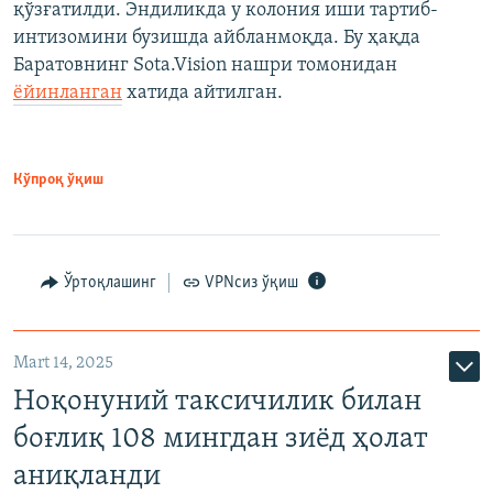
қўзғатилди. Эндиликда у колония иши тартиб-
интизомини бузишда айбланмоқда. Бу ҳақда
Баратовнинг Sota.Vision нашри томонидан
ёйинланган
хатида айтилган.
Кўпроқ ўқиш
Ўртоқлашинг
VPNсиз ўқиш
Mart 14, 2025
Ноқонуний таксичилик билан
боғлиқ 108 мингдан зиёд ҳолат
аниқланди