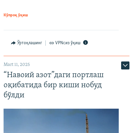
Кўпроқ ўқиш
Ўртоқлашинг
VPNсиз ўқиш
Mart 11, 2025
“Навоий азот”даги портлаш
оқибатида бир киши нобуд
бўлди