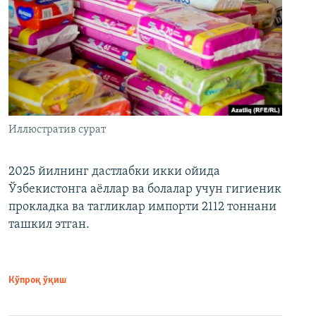
Иллюстратив сурат
2025 йилнинг дастлабки икки ойида
Ўзбекистонга аёллар ва болалар учун гигиеник
прокладка ва тагликлар импорти 2112 тоннани
ташкил этган.
Кўпроқ ўқиш