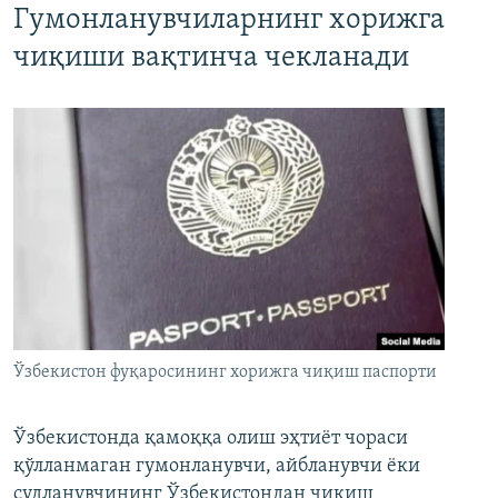
Гумонланувчиларнинг хорижга
чиқиши вақтинча чекланади
Ўзбекистон фуқаросининг хорижга чиқиш паспорти
Ўзбекистонда қамоққа олиш эҳтиёт чораси
қўлланмаган гумонланувчи, айбланувчи ёки
судланувчининг Ўзбекистондан чиқиш