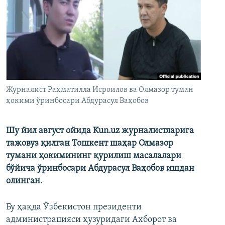
Журналист Раҳматилла Исроилов ва Олмазор туман
ҳокими ўринбосари Абдурасул Ваҳобов
Шу йил август ойида Kun.uz журналистларига
тажовуз қилган Тошкент шаҳар Олмазор
тумани ҳокимининг қурилиш масалалари
бўйича ўринбосари Абдурасул Ваҳобов ишдан
олинган.
Бу ҳақда Ўзбекистон президенти
администрацияси ҳузуридаги Ахборот ва