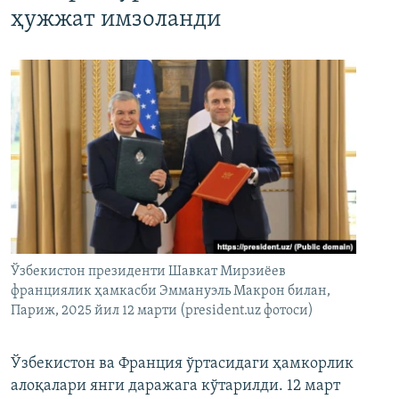
ҳужжат имзоланди
Ўзбекистон президенти Шавкат Мирзиёев
франциялик ҳамкасби Эммануэль Макрон билан,
Париж, 2025 йил 12 марти (president.uz фотоси)
Ўзбекистон ва Франция ўртасидаги ҳамкорлик
алоқалари янги даражага кўтарилди. 12 март