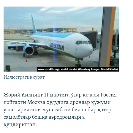
Иллюстратив сурат
Жорий йилнинг 11 мартига ўтар кечаси Россия
пойтахти Москва ҳудудига дронлар ҳужуми
уюштирилгани муносабати билан бир қатор
самолётлар бошқа аэродромларга
қўндиригган.