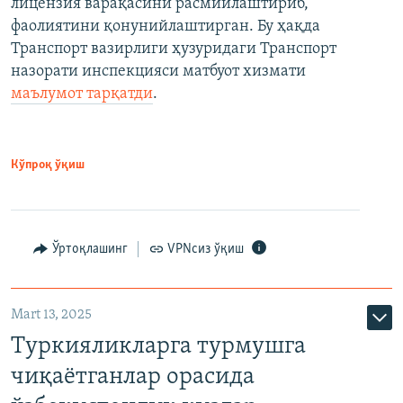
лицензия варақасини расмийлаштириб,
фаолиятини қонунийлаштирган. Бу ҳақда
Транспорт вазирлиги ҳузуридаги Транспорт
назорати инспекцияси матбуот хизмати
маълумот тарқатди
.
Кўпроқ ўқиш
Ўртоқлашинг
VPNсиз ўқиш
Mart 13, 2025
Туркияликларга турмушга
чиқаётганлар орасида