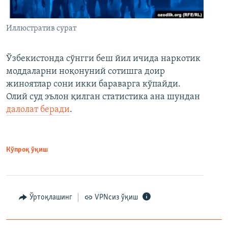
Иллюстратив сурат
Ўзбекистонда сўнгги беш йил ичида наркотик
моддаларни ноқонуний сотишга доир
жиноятлар сони икки бараварга кўпайди.
Олий суд эълон қилган статистика ана шундан
далолат беради
.
Кўпроқ ўқиш
Ўртоқлашинг
VPNсиз ўқиш