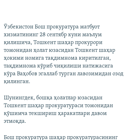
Ўзбекистон Бош прокуратура матбуот
хизматининг 28 сентябр куни маълум
қилишича, Тошкент шаҳар прокурори
томонидан ҳолат юзасидан Тошкент шаҳар
ҳокими номига тақдимнома киритилган,
тақдимнома кўриб чиқилиши натижасига
кўра Ваҳобов эгаллаб турган лавозимидан озод
қилинган.
Шунингдек, бошқа ҳолатлар юзасидан
Тошкент шаҳар прокуратураси томонидан
қўшимча текшириш ҳаракатлари давом
этмоқда.
Бош прокуратура шаҳар прокуратурасининг