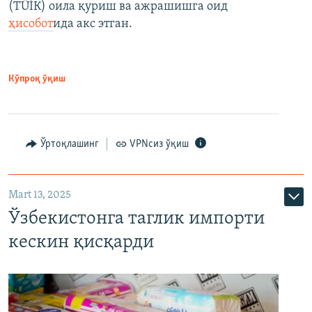
(ТÜİК) оила қуриш ва ажрашишга оид
ҳисобот
ида акс этган.
Кўпроқ ўқиш
Ўртоқлашинг
VPNсиз ўқиш
Mart 13, 2025
Ўзбекистонга таглик импорти
кескин қисқарди