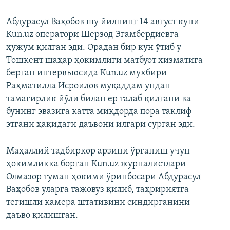
Абдурасул Ваҳобов шу йилнинг 14 август куни
Kun.uz оператори Шерзод Эгамбердиевга
ҳужум қилган эди. Орадан бир кун ўтиб у
Тошкент шаҳар ҳокимлиги матбуот хизматига
берган интервьюсида Kun.uz мухбири
Раҳматилла Исроилов муқаддам ундан
тамагирлик йўли билан ер талаб қилгани ва
бунинг эвазига катта миқдорда пора таклиф
этгани ҳақидаги даъвони илгари сурган эди.
Маҳаллий тадбиркор арзини ўрганиш учун
ҳокимликка борган Kun.uz журналистлари
Олмазор туман ҳокими ўринбосари Абдурасул
Ваҳобов уларга тажовуз қилиб, таҳририятга
тегишли камера штативини синдирганини
даъво қилишган.