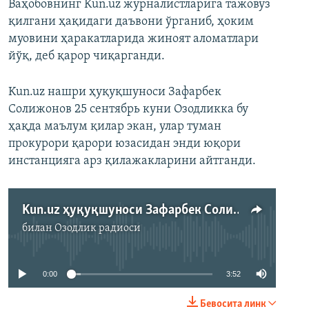
Ваҳобовнинг Kun.uz журналистларига тажовуз
қилгани ҳақидаги даъвони ўрганиб, ҳоким
муовини ҳаракатларида жиноят аломатлари
йўқ, деб қарор чиқарганди.
Kun.uz нашри ҳуқуқшуноси Зафарбек
Солижонов 25 сентябрь куни Озодликка бу
ҳақда маълум қилар экан, улар туман
прокурори қарори юзасидан энди юқори
инстанцияга арз қилажакларини айтганди.
Kun.uz ҳуқуқшуноси Зафарбек Солижонов билан суҳбат
Айни дамда медиа-манба мавжуд
билан
Озодлик радиоси
эмас
0:00
3:52
Бевосита линк