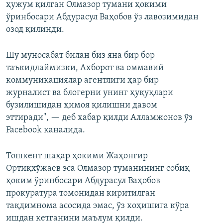
ҳужум қилган Олмазор тумани ҳокими
ўринбосари Абдурасул Ваҳобов ўз лавозимидан
озод қилинди.
Шу муносабат билан биз яна бир бор
таъкидлаймизки, Ахборот ва оммавий
коммуникациялар агентлиги ҳар бир
журналист ва блогерни унинг ҳуқуқлари
бузилишидан ҳимоя қилишни давом
эттиради", — деб хабар қилди Алламжонов ўз
Facebook каналида.
Тошкент шаҳар ҳокими Жаҳонгир
Ортиқхўжаев эса Олмазор туманининг собиқ
ҳоким ўринбосари Абдурасул Ваҳобов
прокуратура томонидан киритилган
тақдимнома асосида эмас, ўз хоҳишига кўра
ишдан кетганини маълум қилди.