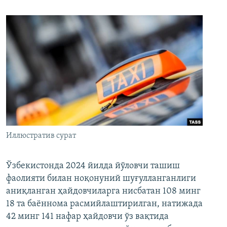
Иллюстратив сурат
Ўзбекистонда 2024 йилда йўловчи ташиш
фаолияти билан ноқонуний шуғулланганлиги
аниқланган ҳайдовчиларга нисбатан 108 минг
18 та баённома расмийлаштирилган, натижада
42 минг 141 нафар ҳайдовчи ўз вақтида