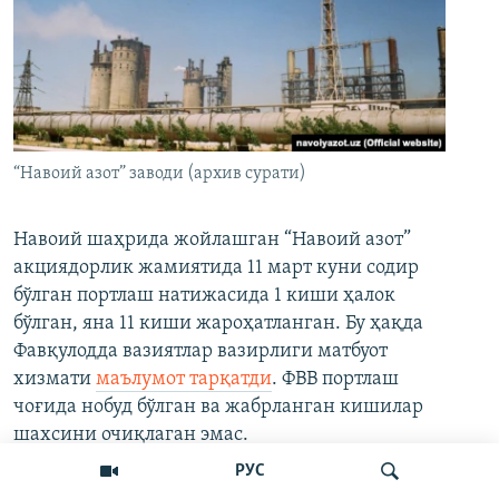
“Навоий азот” заводи (архив сурати)
Навоий шаҳрида жойлашган “Навоий азот”
акциядорлик жамиятида 11 март куни содир
бўлган портлаш натижасида 1 киши ҳалок
бўлган, яна 11 киши жароҳатланган. Бу ҳақда
Фавқулодда вазиятлар вазирлиги матбуот
хизмати
маълумот тарқатди
. ФВВ портлаш
чоғида нобуд бўлган ва жабрланган кишилар
шахсини очиқлаган эмас.
РУС