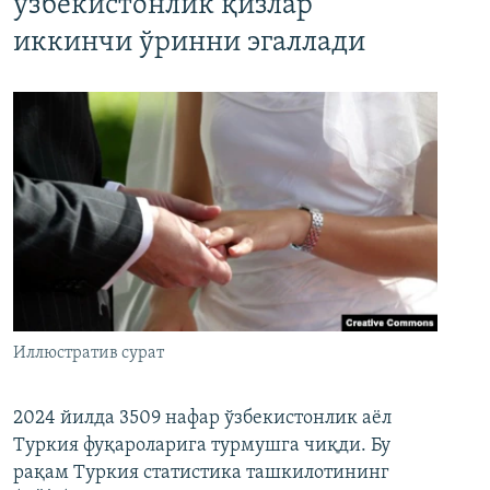
ўзбекистонлик қизлар
иккинчи ўринни эгаллади
Иллюстратив сурат
2024 йилда 3509 нафар ўзбекистонлик аёл
Туркия фуқароларига турмушга чиқди. Бу
рақам Туркия статистика ташкилотининг