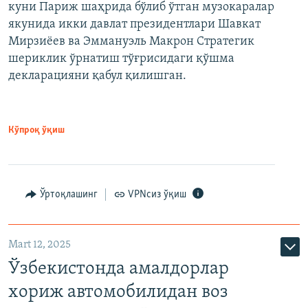
куни Париж шаҳрида бўлиб ўтган музокаралар
якунида икки давлат президентлари Шавкат
Мирзиёев ва Эммануэль Макрон Стратегик
шериклик ўрнатиш тўғрисидаги қўшма
декларацияни қабул қилишган.
Кўпроқ ўқиш
Ўртоқлашинг
VPNсиз ўқиш
Mart 12, 2025
Ўзбекистонда амалдорлар
хориж автомобилидан воз