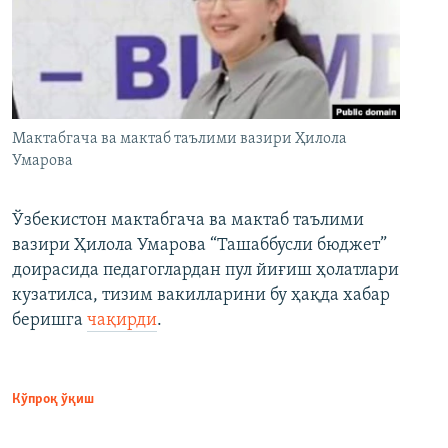
Мактабгача ва мактаб таълими вазири Ҳилола
Умарова
Ўзбекистон мактабгача ва мактаб таълими
вазири Ҳилола Умарова “Ташаббусли бюджет”
доирасида педагоглардан пул йиғиш ҳолатлари
кузатилса, тизим вакилларини бу ҳақда хабар
беришга
чақирди
.
Кўпроқ ўқиш