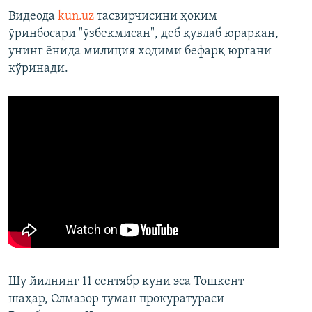
Видеода
kun.uz
тасвирчисини ҳоким
ўринбосари "ўзбекмисан", деб қувлаб юраркан,
унинг ёнида милиция ходими бефарқ юргани
кўринади.
Шу йилнинг 11 сентябр куни эса Тошкент
шаҳар, Олмазор туман прокуратураси