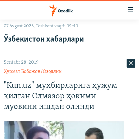
Линклар
Бош
мавзуларга
07 Avgust 2026, Toshkent vaqti: 09:40
ўтинг
OZODLIK SURISHTIRUVLARI
Асосий
Ўзбекистон хабарлари
OZODVIDEO
навигацияга
ўтинг
OZODARXIV
Қидиришга
Sentabr 28, 2019
ўтинг
На русском
Ҳурмат Бобожон/Озодлик
"Kun.uz" мухбирларига ҳужум
ИЖТИМОИЙ ТАРМОҚЛАР
қилган Олмазор ҳокими
муовини ишдан олинди
Озодлик бошқа тилларда