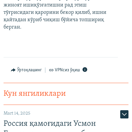
жиноят ишиқўзғатишни рад этиш
тўғрисидаги қарорини бекор қилиб, ишни
қайтадан кўриб чиқиш бўйича топшириқ
берган.
Ўртоқлашинг
VPNсиз ўқиш
Кун янгиликлари
Mart 14, 2025
Россия қамоғидаги Усмон