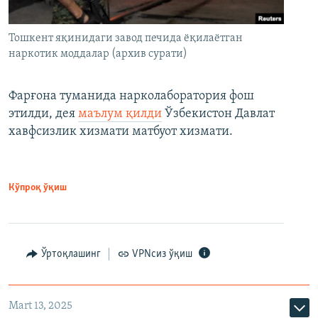
Тошкент яқинидаги завод печида ёқилаётган
наркотик моддалар (архив сурати)
Фарғона туманида нарколаборатория фош
этилди, дея
маълум қилди
Ўзбекистон Давлат
хавфсизлик хизмати матбуот хизмати.
Кўпроқ ўқиш
Ўртоқлашинг
VPNсиз ўқиш
Mart 13, 2025