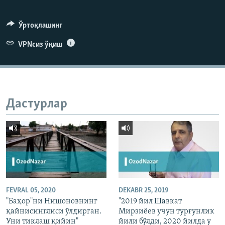
Ўртоқлашинг
VPNсиз ўқиш
Дастурлар
FEVRAL 05, 2020
DEKABR 25, 2019
"Баҳор"ни Нишоновнинг
"2019 йил Шавкат
қайнисинглиси ўлдирган.
Мирзиёев учун турғунлик
Уни тиклаш қийин"
йили бўлди, 2020 йилда у