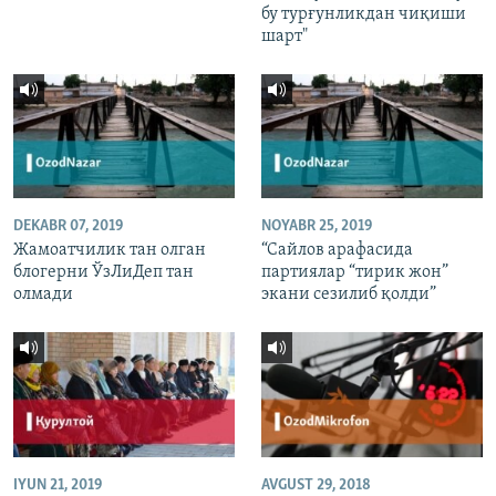
бу турғунликдан чиқиши
шарт"
DEKABR 07, 2019
NOYABR 25, 2019
Жамоатчилик тан олган
“Сайлов арафасида
блогерни ЎзЛиДеп тан
партиялар “тирик жон”
олмади
экани сезилиб қолди”
IYUN 21, 2019
AVGUST 29, 2018