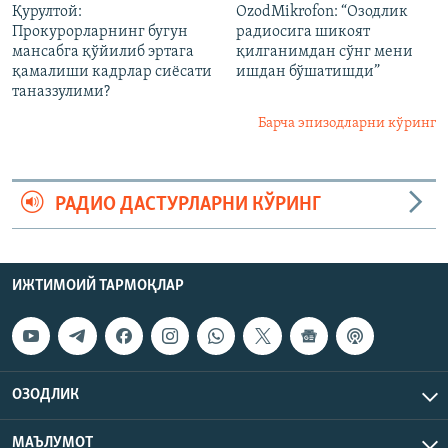
Қурултой:
OzodMikrofon: “Озодлик
Прокурорларнинг бугун
радиосига шикоят
мансабга қўйилиб эртага
қилганимдан сўнг мени
қамалиши кадрлар сиëсати
ишдан бўшатишди”
таназзулими?
Барча эпизодларни кўринг
РАДИО ДАСТУРЛАРНИ КЎРИНГ
ИЖТИМОИЙ ТАРМОҚЛАР
ОЗОДЛИК
МАЪЛУМОТ