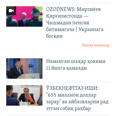
OZODNEWS: Мирзиёев
Қирғизистонда —
Чашмадан пенсия
битимигача | Украинага
босқин
Бошқа видеолар
Наманган шаҳар ҳокими
11 йилга қамалди
ЎЗБЕКНЕФТГАЗ ИШИ:
"655 миллион доллар
зарар" ва айбловларни рад
этган собиқ раҳбар