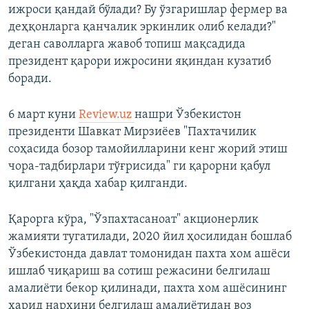
ижроси қандай бўлади? Бу ўзгаришлар фермер ва
деҳқонларга қанчалик эркинлик олиб келади?"
деган саволларга жавоб топиш мақсадида
президент қарори ижросини яқиндан кузатиб
боради.
6 март куни
Review.uz
нашри Ўзбекистон
президенти Шавкат Мирзиёев "Пахтачилик
соҳасида бозор тамойилларини кенг жорий этиш
чора-тадбирлари тўғрисида" ги қарорни қабул
қилгани ҳақда хабар қилганди.
Қарорга кўра, "Ўзпахтасаноат" акционерлик
жамияти тугатилади, 2020 йил ҳосилидан бошлаб
Ўзбекистонда давлат томонидан пахта хом ашёси
ишлаб чиқариш ва сотиш режасини белгилаш
амалиёти бекор қилинади, пахта хом ашёсининг
харид нархини белгилаш амалиётидан воз