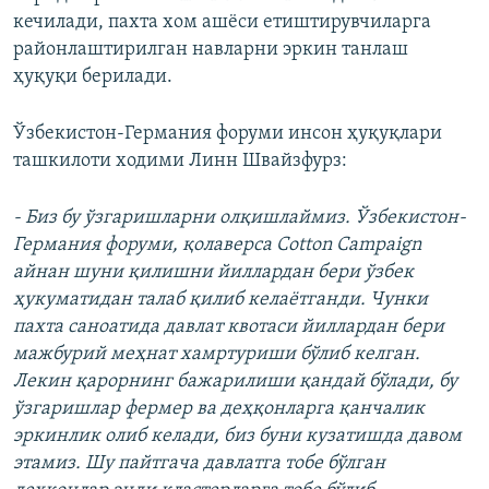
кечилади, пахта хом ашёси етиштирувчиларга
районлаштирилган навларни эркин танлаш
ҳуқуқи берилади.
Ўзбекистон-Германия форуми инсон ҳуқуқлари
ташкилоти ходими Линн Швайзфурз:
- Биз бу ўзгаришларни олқишлаймиз. Ўзбекистон-
Германия форуми, қолаверса Cotton Campaign
айнан шуни қилишни йиллардан бери ўзбек
ҳукуматидан талаб қилиб келаётганди. Чунки
пахта саноатида давлат квотаси йиллардан бери
мажбурий меҳнат хамртуриши бўлиб келган.
Лекин қарорнинг бажарилиши қандай бўлади, бу
ўзгаришлар фермер ва деҳқонларга қанчалик
эркинлик олиб келади, биз буни кузатишда давом
этамиз. Шу пайтгача давлатга тобе бўлган