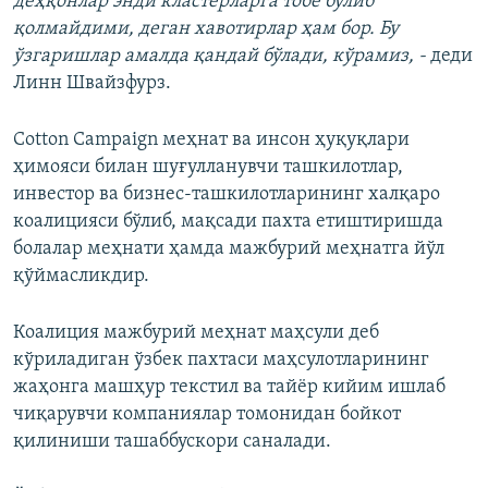
деҳқонлар энди кластерларга тобе бўлиб
қолмайдими, деган хавотирлар ҳам бор. Бу
ўзгаришлар амалда қандай бўлади, кўрамиз, -
деди
Линн Швайзфурз.
Cotton Campaign меҳнат ва инсон ҳуқуқлари
ҳимояси билан шуғулланувчи ташкилотлар,
инвестор ва бизнес-ташкилотларининг халқаро
коалицияси бўлиб, мақсади пахта етиштиришда
болалар меҳнати ҳамда мажбурий меҳнатга йўл
қўймасликдир.
Коалиция мажбурий меҳнат маҳсули деб
кўриладиган ўзбек пахтаси маҳсулотларининг
жаҳонга машҳур текстил ва тайёр кийим ишлаб
чиқарувчи компаниялар томонидан бойкот
қилиниши ташаббускори саналади.