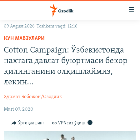
Линклар
Бош
мавзуларга
09 Avgust 2026, Toshkent vaqti: 12:16
ўтинг
OZODLIK SURISHTIRUVLARI
Асосий
КУН МАВЗУЛАРИ
OZODVIDEO
навигацияга
Cotton Campaign: Ўзбекистонда
ўтинг
OZODARXIV
пахтага давлат буюртмаси бекор
Қидиришга
ўтинг
қилинганини олқишлаймиз,
На русском
лекин...
ИЖТИМОИЙ ТАРМОҚЛАР
Ҳурмат Бобожон/Озодлик
Mart 07, 2020
Ўртоқлашинг
VPNсиз ўқиш
Озодлик бошқа тилларда