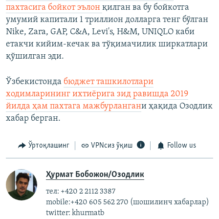
пахтасига бойкот эълон
қилган ва бу бойкотга
умумий капитали 1 триллион долларга тенг бўлган
Nike, Zara, GAP, C&A, Levi's, H&M, UNIQLO каби
етакчи кийим-кечак ва тўқимачилик ширкатлари
қўшилган эди.
​Ўзбекистонда
бюджет ташкилотлари
ходимларининг ихтиёрига зид равишда 2019
йилда ҳам пахтага мажбурланган
и ҳақида Озодлик
хабар берган.
Ўртоқлашинг
VPNсиз ўқиш
Follow us
Ҳурмат Бобожон/Озодлик
тел: +420 2 2112 3387
mobile:+420 605 562 270 (шошилинч хабарлар)
twitter: khurmatb