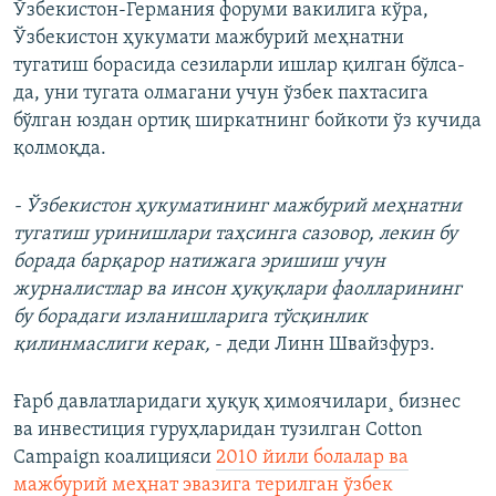
Ўзбекистон-Германия форуми вакилига кўра,
Ўзбекистон ҳукумати мажбурий меҳнатни
тугатиш борасида сезиларли ишлар қилган бўлса-
да, уни тугата олмагани учун ўзбек пахтасига
бўлган юздан ортиқ ширкатнинг бойкоти ўз кучида
қолмоқда.
- Ўзбекистон ҳукуматининг мажбурий меҳнатни
тугатиш уринишлари таҳсинга сазовор, лекин бу
борада барқарор натижага эришиш учун
журналистлар ва инсон ҳуқуқлари фаолларининг
бу борадаги изланишларига тўсқинлик
қилинмаслиги керак,
- деди Линн Швайзфурз.
Ғарб давлатларидаги ҳуқуқ ҳимоячилари¸ бизнес
ва инвестиция гуруҳларидан тузилган Cotton
Campaign коалицияси
2010 йили болалар ва
мажбурий меҳнат эвазига терилган ўзбек