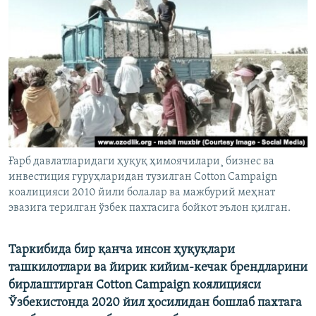
Ғарб давлатларидаги ҳуқуқ ҳимоячилари¸ бизнес ва
инвестиция гуруҳларидан тузилган Cotton Campaign
коалицияси 2010 йили болалар ва мажбурий меҳнат
эвазига терилган ўзбек пахтасига бойкот эълон қилган.
Таркибида бир қанча инсон ҳуқуқлари
ташкилотлари ва йирик кийим-кечак брендларини
бирлаштирган Cotton Campaign коялицияси
Ўзбекистонда 2020 йил ҳосилидан бошлаб пахтага