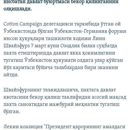
нисбатан давлат буюртмаси бекор қилинганини
олқишлади.
Cotton Campaign делегацияси таркибида ўтган ой
Ўзбекистонда бўлган Ўзбекистон-Германия форуми
инсон ҳуқуқлари ташкилоти ходими Линн
Швайзфурз 7 март куни Озодлик билан суҳбатда
пахта етиштиришда давлат якка ҳокимлигини
тугатиш Ўзбекистон ҳукумати олдига улар қўйган
йўл харитаси бўйича талаблардан бири эканини
айтди.
Швайзфурзнинг таъкидлашича, пахтага давлат
квотасини бекор қилиш таклифидан асосий мақсад
пахта саноатидаги мажбурий меҳнатни тугатиш
бўлган.
Лекин коалиция "Президент қарорининг амалдаги