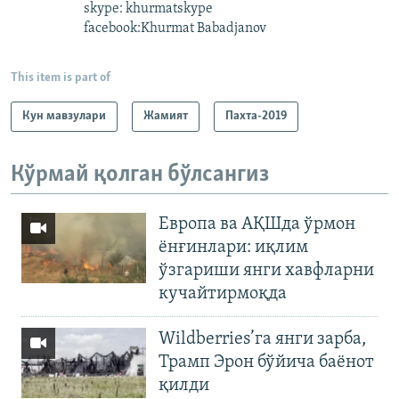
skype: khurmatskype
facebook:Khurmat Babadjanov
This item is part of
Кун мавзулари
Жамият
Пахта-2019
Кўрмай қолган бўлсангиз
Европа ва АҚШда ўрмон
ёнғинлари: иқлим
ўзгариши янги хавфларни
кучайтирмоқда
Wildberries’га янги зарба,
Трамп Эрон бўйича баёнот
қилди