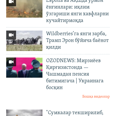
Европа ва АҚШда ўрмон
ёнғинлари: иқлим
ўзгариши янги хавфларни
кучайтирмоқда
Wildberries’га янги зарба,
Трамп Эрон бўйича баёнот
қилди
OZODNEWS: Мирзиёев
Қирғизистонда —
Чашмадан пенсия
битимигача | Украинага
босқин
Бошқа видеолар
"Сумкалар текширилиб,