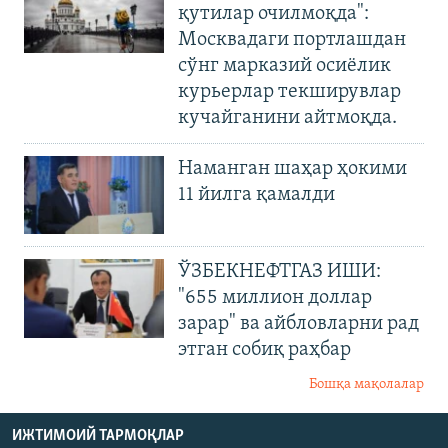
қутилар очилмоқда":
Москвадаги портлашдан
сўнг марказий осиёлик
курьерлар текширувлар
кучайганини айтмоқда.
Наманган шаҳар ҳокими
11 йилга қамалди
ЎЗБЕКНЕФТГАЗ ИШИ:
"655 миллион доллар
зарар" ва айбловларни рад
этган собиқ раҳбар
Бошқа мақолалар
ИЖТИМОИЙ ТАРМОҚЛАР