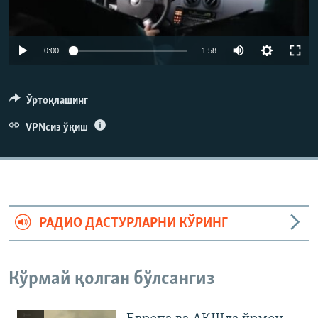
Auto
0:00
1:58
270p
360p
Ўртоқлашинг
404p
VPNсиз ўқиш
Auto
270p
360p
404p
РАДИО ДАСТУРЛАРНИ КЎРИНГ
Кўрмай қолган бўлсангиз