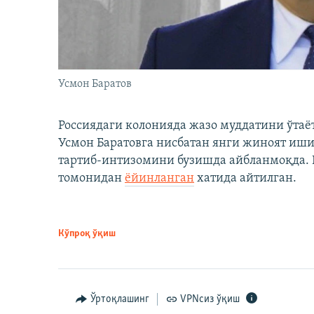
Усмон Баратов
Россиядаги колонияда жазо муддатини ўтаё
Усмон Баратовга нисбатан янги жиноят иши
тартиб-интизомини бузишда айбланмоқда. Б
томонидан
ёйинланган
хатида айтилган.
Кўпроқ ўқиш
Ўртоқлашинг
VPNсиз ўқиш