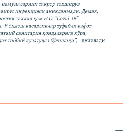
а намуналарини такрор текширув
авирус инфекцияси аниқланмади. Демак,
стик тахлил ҳам Н.О. “Covid-19”
. У ёндош касалликлар туфайли вафот
қатъий санитария қоидаларига кўра,
ат тиббий кузатувда бўлишади”,
- дейилади