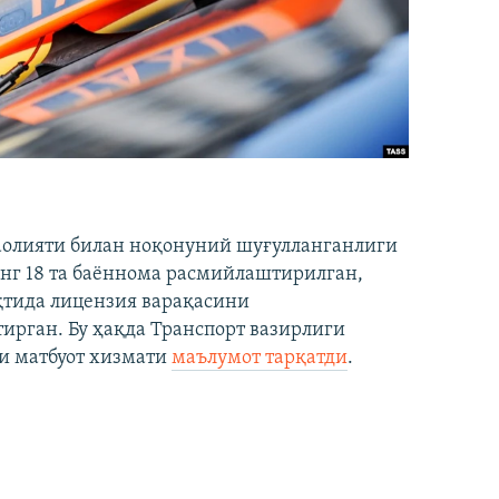
аолияти билан ноқонуний шуғулланганлиги
нг 18 та баённома расмийлаштирилган,
ақтида лицензия варақасини
рган. Бу ҳақда Транспорт вазирлиги
и матбуот хизмати
маълумот тарқатди
.