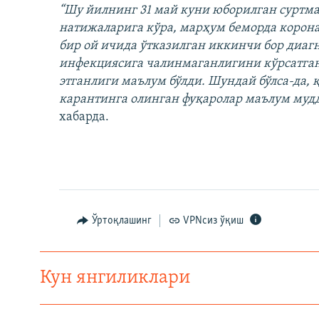
“Шу йилнинг 31 май куни юборилган суртм
натижаларига кўра, марҳум беморда корон
бир ой ичида ўтказилган иккинчи бор диагно
инфекциясига чалинмаганлигини кўрсатган
этганлиги маълум бўлди. Шундай бўлса-да, 
карантинга олинган фуқаролар маълум мудд
хабарда.
Ўртоқлашинг
VPNсиз ўқиш
Кун янгиликлари