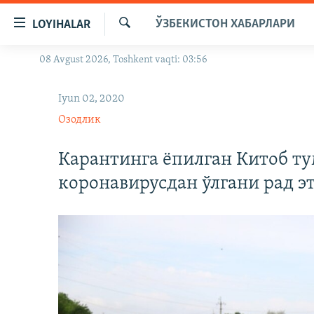
Линклар
ЎЗБЕКИСТОН ХАБАРЛАРИ
LOYIHALAR
Бош
мавзуларга
Излаш
08 Avgust 2026, Toshkent vaqti: 03:56
OZODLIK SURISHTIRUVLARI
ўтинг
Асосий
OZODVIDEO
Iyun 02, 2020
навигацияга
OZODARXIV
ўтинг
Озодлик
Қидиришга
ўтинг
Карантинга ёпилган Китоб т
коронавирусдан ўлгани рад э