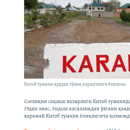
Китоб тумани ҳудуди тўлиқ карантинга ёпилган.
Соғлиқни сақлаш вазирлиги Китоб туманида
19дан эмас, ёндош касалликдан ўлгани ҳақ
қарамай Китоб тумани ёпиқлигича қолмоқд