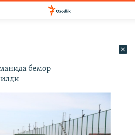
уманида бемор
тилди