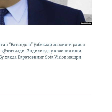
тган “Ватандош” ўзбеклар жамияти раиси
 қўзғатилди. Эндиликда у колония иши
у ҳақда Баратовнинг Sota.Vision нашри