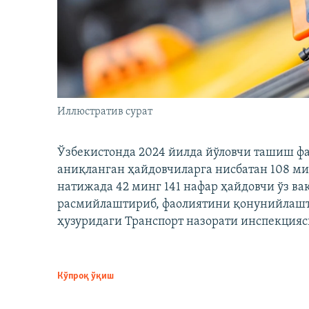
Иллюстратив сурат
Ўзбекистонда 2024 йилда йўловчи ташиш ф
аниқланган ҳайдовчиларга нисбатан 108 ми
натижада 42 минг 141 нафар ҳайдовчи ўз в
расмийлаштириб, фаолиятини қонунийлашти
ҳузуридаги Транспорт назорати инспекцияс
Кўпроқ ўқиш