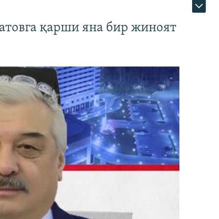
атовга қарши яна бир жиноят