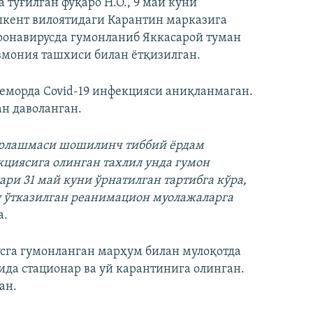
а туғилган фуқаро Н.О., 9 май куни
шкент вилоятидаги Карантин марказига
оронавирусда гумонланиб Яккасарой туман
вмония ташхиси билан ётқизилган.
беморда Covid-19 инфекцияси аниқланмаган.
ан даволанган.
бирлашмаси шошилинч тиббий ёрдам
кциясига олинган тахлил унда гумон
ри 31 май куни ўрнатилган тартибга кўра,
у ўтказилган реанимацион муолажаларга
а.
га гумонланган марҳум билан мулоқотда
тида стационар ва уй карантинига олинган.
ан.