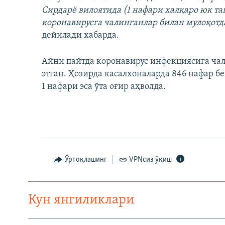
Сирдарё вилоятида (1 нафари халқаро юк т
коронавирусга чалинганлар билан мулоқотда
дейилади хабарда.
Айни пайтда коронавирус инфекциясига чал
этган. Ҳозирда касалхоналарда 846 нафар б
1 нафари эса ўта оғир аҳволда.
Ўртоқлашинг
VPNсиз ўқиш
Кун янгиликлари