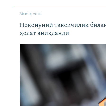
Mart 14, 2025
Ноқонуний таксичилик билан
ҳолат аниқланди