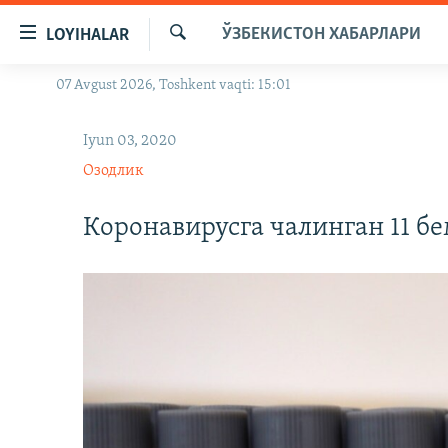
Линклар
ЎЗБЕКИСТОН ХАБАРЛАРИ
LOYIHALAR
Бош
мавзуларга
Излаш
07 Avgust 2026, Toshkent vaqti: 15:01
OZODLIK SURISHTIRUVLARI
ўтинг
Асосий
OZODVIDEO
Iyun 03, 2020
навигацияга
OZODARXIV
ўтинг
Озодлик
Қидиришга
ўтинг
Коронавирусга чалинган 11 б