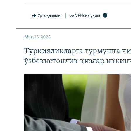
Ўртоқлашинг
VPNсиз ўқиш
Mart 13, 2025
Туркияликларга турмушга чи
ўзбекистонлик қизлар иккин