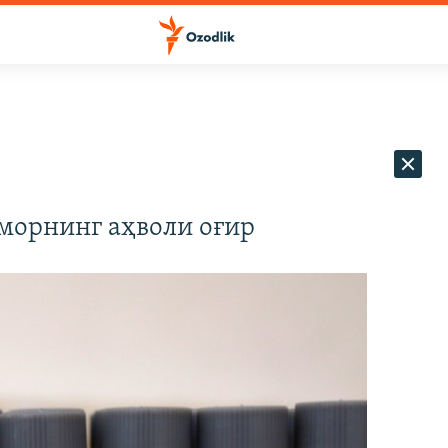
еморнинг аҳволи оғир