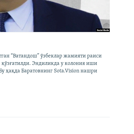
тган “Ватандош” ўзбеклар жамияти раиси
 қўзғатилди. Эндиликда у колония иши
у ҳақда Баратовнинг Sota.Vision нашри