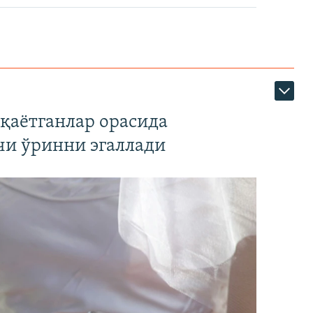
қаётганлар орасида
чи ўринни эгаллади