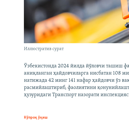
Иллюстратив сурат
Ўзбекистонда 2024 йилда йўловчи ташиш ф
аниқланган ҳайдовчиларга нисбатан 108 ми
натижада 42 минг 141 нафар ҳайдовчи ўз в
расмийлаштириб, фаолиятини қонунийлашти
ҳузуридаги Транспорт назорати инспекцияс
Кўпроқ ўқиш