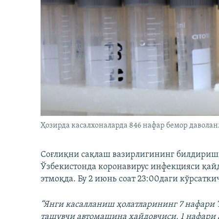
Ҳозирда касалхоналарда 846 нафар бемор даволан
Соғлиқни сақлаш вазирлигининг билдиришич
Ўзбекистонда коронавирус инфекцияси қайд
этмоқда. Бу 2 июнь соат 23:00даги кўрсатк
“Янги касалланиш ҳолатларининг 7 нафари 
ташувчи автомашина ҳайдовчиси, 1 нафари 