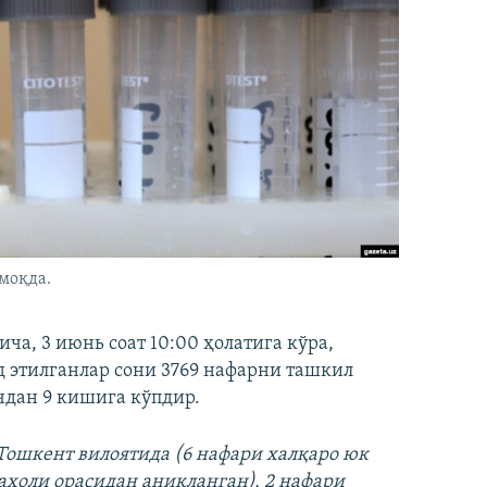
моқда.
а, 3 июнь соат 10:00 ҳолатига кўра,
 этилганлар сони 3769 нафарни ташкил
ичдан 9 кишига кўпдир.
Тошкент вилоятида (6 нафари халқаро юк
аҳоли орасидан аниқланган), 2 нафари