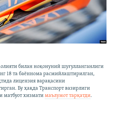
аолияти билан ноқонуний шуғулланганлиги
нг 18 та баённома расмийлаштирилган,
ақтида лицензия варақасини
рган. Бу ҳақда Транспорт вазирлиги
и матбуот хизмати
маълумот тарқатди
.