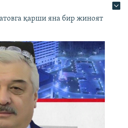
атовга қарши яна бир жиноят