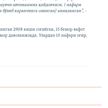
ашувчи автомашина ҳайдовчиси, 1 нафари
 бўлиб карантинга олинган) аниқланган”, -
инган 2908 киши соғайган, 15 бемор вафот
емор даволанмоқда. Улардан 10 нафари оғир,