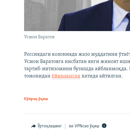
Усмон Баратов
Россиядаги колонияда жазо муддатини ўтаё
Усмон Баратовга нисбатан янги жиноят иши
тартиб-интизомини бузишда айбланмоқда. Б
томонидан
ёйинланган
хатида айтилган.
Кўпроқ ўқиш
Ўртоқлашинг
VPNсиз ўқиш