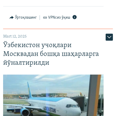
Ўртоқлашинг
VPNсиз ўқиш
Mart 12, 2025
Ўзбекистон учоқлари
Москвадан бошқа шаҳарларга
йўналтирилди