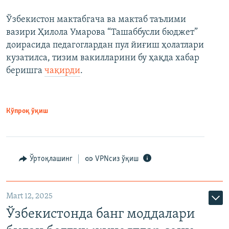
Ўзбекистон мактабгача ва мактаб таълими
вазири Ҳилола Умарова “Ташаббусли бюджет”
доирасида педагоглардан пул йиғиш ҳолатлари
кузатилса, тизим вакилларини бу ҳақда хабар
беришга
чақирди
.
Кўпроқ ўқиш
Ўртоқлашинг
VPNсиз ўқиш
Mart 12, 2025
Ўзбекистонда банг моддалари