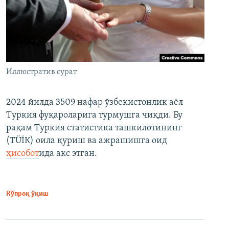
Иллюстратив сурат
2024 йилда 3509 нафар ўзбекистонлик аёл
Туркия фуқароларига турмушга чиқди. Бу
рақам Туркия статистика ташкилотининг
(ТÜİК) оила қуриш ва ажрашишга оид
ҳисобот
ида акс этган.
Кўпроқ ўқиш