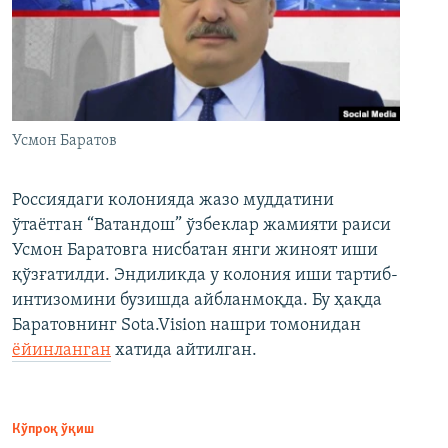
Усмон Баратов
Россиядаги колонияда жазо муддатини
ўтаётган “Ватандош” ўзбеклар жамияти раиси
Усмон Баратовга нисбатан янги жиноят иши
қўзғатилди. Эндиликда у колония иши тартиб-
интизомини бузишда айбланмоқда. Бу ҳақда
Баратовнинг Sota.Vision нашри томонидан
ёйинланган
хатида айтилган.
Кўпроқ ўқиш