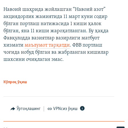
Навоий шаҳрида жойлашган “Навоий азот”
акциядорлик жамиятида 11 март куни содир
бўлган портлаш натижасида 1 киши ҳалок
бўлган, яна 11 киши жароҳатланган. Бу ҳақда
Фавқулодда вазиятлар вазирлиги матбуот
хизмати
маълумот тарқатди
. ФВВ портлаш
чоғида нобуд бўлган ва жабрланган кишилар
шахсини очиқлаган эмас.
Кўпроқ ўқиш
Ўртоқлашинг
VPNсиз ўқиш