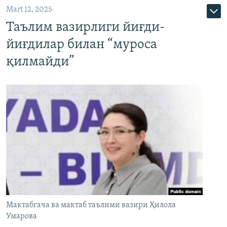
Mart 12, 2025
Таълим вазирлиги йиғди-
йиғдилар билан “муроса
қилмайди”
Мактабгача ва мактаб таълими вазири Ҳилола
Умарова