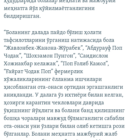
ҳудудларида болалар меҳнати ва мажбурий
меҳнатга йўл қўйилмаётганлигини
билдиришган.
“Боланинг далада пайдо бўлиш ҳолати
тафсилотларини ўрганиш натижасида бола
“Жавлонбек-Жанона-Жўрабек”, “Абдурауф Поп
Чодак”, “Шохзамон Пунгон”, “Саидислом
Хожиакбар келажак”, “Поп Ғолиб Камол”,
“Ғайрат Чодак Поп” фермерлик
хўжаликларининг ёлланма ишчилари
ҳисобланган ота-онаси ортидан эргашганлиги
аниқланди. У далага ўз ихтиёри билан келган,
ҳозирги карантин чекловлари даврида
ўқишнинг йўқлиги ва болани банд қилишнинг
бошқа чоралари мавжуд бўлмаганлиги сабабли
ота-онаси уни ўзлари билан олиб кетишга рози
бўлганлар. Болани меҳнатга мажбурий жалб