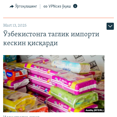
Ўртоқлашинг
VPNсиз ўқиш
Mart 13, 2025
Ўзбекистонга таглик импорти
кескин қисқарди