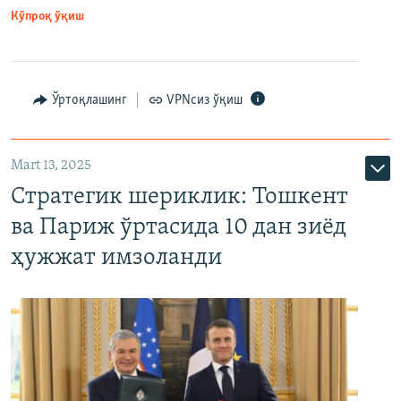
Кўпроқ ўқиш
Ўртоқлашинг
VPNсиз ўқиш
Mart 13, 2025
Стратегик шериклик: Тошкент
ва Париж ўртасида 10 дан зиёд
ҳужжат имзоланди