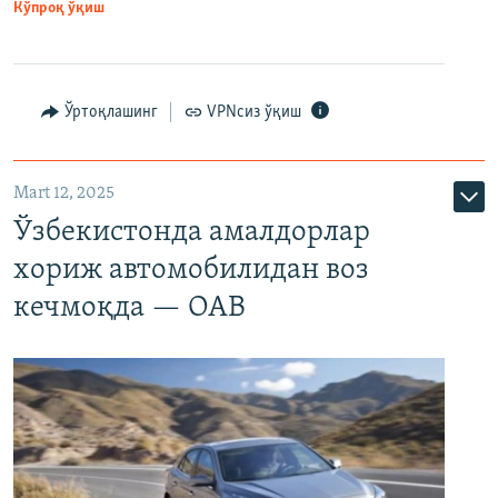
Кўпроқ ўқиш
Ўртоқлашинг
VPNсиз ўқиш
Mart 12, 2025
Ўзбекистонда амалдорлар
хориж автомобилидан воз
кечмоқда — ОАВ