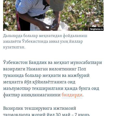
Далаларда болалар меҳнатидан фойдаланиш
амалиёти Ўзбекистонда аввал узоқ йиллар
кузатилган.
Ўзбекистон Бандлик ва меҳнат муносабатлари
вазирлиги Наманган вилоятининг Поп
туманида болалар меҳнати ва мажбурий
меҳнатга йўл қўйилаётганига оид
маълумотлар текширилгани ҳамда бунга оид
фактлар аниқланмаганини
билдирди
.
Вазирлик текширувига ижтимоий
тармоқларда жорий йил 30 май – 7 июнь