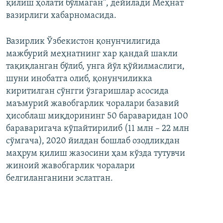
қилиш ҳолати бўлмаган”, дейилади Меҳнат
вазирлиги хабарномасида.
Вазирлик Ўзбекистон қонунчилигида
мажбурий меҳнатнинг хар қандай шакли
тақиқланган бўлиб, унга йўл қўйилмаслиги,
шуни инобатга олиб, қонунчиликка
киритилган сўнгги ўзгаришлар асосида
маъмурий жавобгарлик чоралари базавий
ҳисоблаш миқдорининг 50 бараваридан 100
бараваригача кўпайтирилиб (11 млн – 22 млн
сўмгача), 2020 йилдан бошлаб озодликдан
маҳрум қилиш жазосини ҳам кўзда тутувчи
жиноий жавобгарлик чоралари
белгиланганини эслатган.