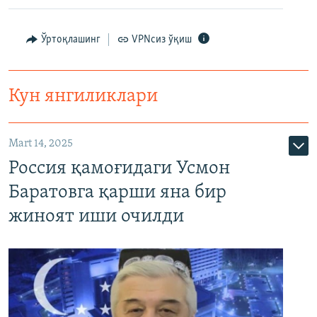
Ўртоқлашинг
VPNсиз ўқиш
Кун янгиликлари
Mart 14, 2025
Россия қамоғидаги Усмон
Баратовга қарши яна бир
жиноят иши очилди