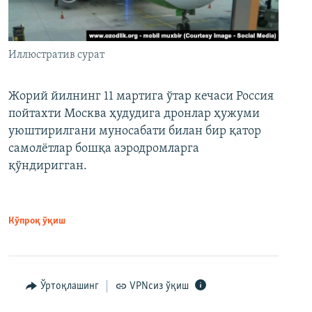
Иллюстратив сурат
Жорий йилнинг 11 мартига ўтар кечаси Россия
пойтахти Москва ҳудудига дронлар ҳужуми
уюштирилгани муносабати билан бир қатор
самолётлар бошқа аэродромларга
қўндиригган.
Кўпроқ ўқиш
Ўртоқлашинг
VPNсиз ўқиш