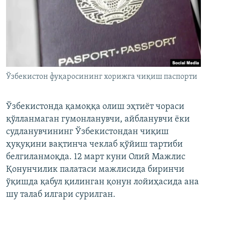
Ўзбекистон фуқаросининг хорижга чиқиш паспорти
Ўзбекистонда қамоққа олиш эҳтиёт чораси
қўлланмаган гумонланувчи, айбланувчи ёки
судланувчининг Ўзбекистондан чиқиш
ҳуқуқини вақтинча чеклаб қўйиш тартиби
белгиланмоқда. 12 март куни Олий Мажлис
Қонунчилик палатаси мажлисида биринчи
ўқишда қабул қилинган қонун лойиҳасида ана
шу талаб илгари сурилган.