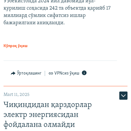
Ўзбекистонда 2024 йил давомида йўл-
қурилиш соҳасида 242 та объектда қарийб 17
миллиард сўмлик сифатсиз ишлар
бажарилгани аниқланди.
Кўпроқ ўқиш
Ўртоқлашинг
VPNсиз ўқиш
Mart 11, 2025
Чиқиндидан қарздорлар
электр энергиясидан
фойдалана олмайди