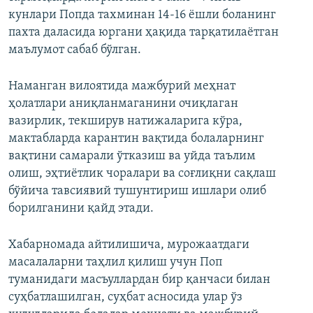
кунлари Попда тахминан 14-16 ёшли боланинг
пахта даласида юргани ҳақида тарқатилаётган
маълумот сабаб бўлган.
Наманган вилоятида мажбурий меҳнат
ҳолатлари аниқланмаганини очиқлаган
вазирлик, текширув натижаларига кўра,
мактабларда карантин вақтида болаларнинг
вақтини самарали ўтказиш ва уйда таълим
олиш, эҳтиётлик чоралари ва соғлиқни сақлаш
бўйича тавсиявий тушунтириш ишлари олиб
борилганини қайд этади.
Хабарномада айтилишича, мурожаатдаги
масалаларни таҳлил қилиш учун Поп
туманидаги масъуллардан бир қанчаси билан
суҳбатлашилган, суҳбат асносида улар ўз