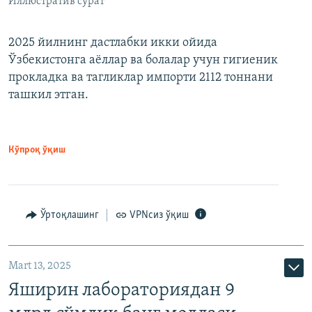
Иллюстратив сурат
2025 йилнинг дастлабки икки ойида
Ўзбекистонга аёллар ва болалар учун гигиеник
прокладка ва тагликлар импорти 2112 тоннани
ташкил этган.
Кўпроқ ўқиш
Ўртоқлашинг
VPNсиз ўқиш
Mart 13, 2025
Яширин лабораториядан 9