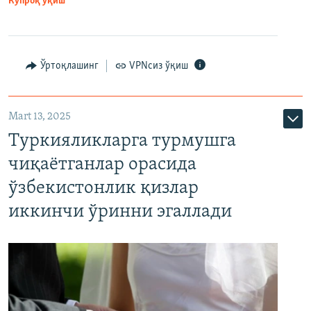
Кўпроқ ўқиш
Ўртоқлашинг
VPNсиз ўқиш
Mart 13, 2025
Туркияликларга турмушга
чиқаётганлар орасида
ўзбекистонлик қизлар
иккинчи ўринни эгаллади