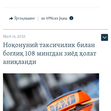
Ўртоқлашинг
VPNсиз ўқиш
Mart 14, 2025
Ноқонуний таксичилик билан
боғлиқ 108 мингдан зиёд ҳолат
аниқланди