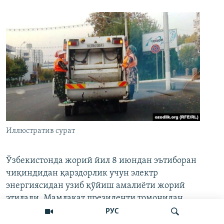
Иллюстратив сурат
Ўзбекистонда жорий йил 8 июндан эътиборан
чиқиндидан қарздорлик учун электр
энергиясидан узиб қўйиш амалиёти жорий
этилади. Мамлакат президенти томонидан
имзоланган 1044-сонли қонунда ана шундай
РУС
талаб
илгари сурилган
.