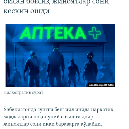
билан боғлиқ жиноятлар сони
кескин ошди
Иллюстратив сурат
Ўзбекистонда сўнгги беш йил ичида наркотик
моддаларни ноқонуний сотишга доир
жиноятлар сони икки бараварга кўпайди.