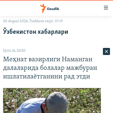
Линклар
Бош
мавзуларга
06 Avgust 2026, Toshkent vaqti: 10:19
ўтинг
OZODLIK SURISHTIRUVLARI
Асосий
Ўзбекистон хабарлари
OZODVIDEO
навигацияга
ўтинг
OZODARXIV
Қидиришга
Iyun 16, 2020
ўтинг
На русском
Меҳнат вазирлиги Наманган
далаларида болалар мажбуран
ИЖТИМОИЙ ТАРМОҚЛАР
ишлатилаётганини рад этди
Озодлик бошқа тилларда