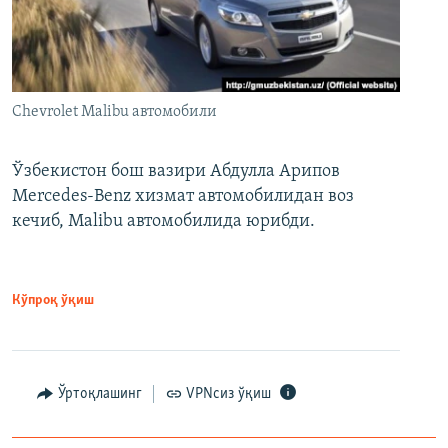
Chevrolet Malibu автомобили
Ўзбекистон бош вазири Абдулла Арипов
Mercedes-Benz хизмат автомобилидан воз
кечиб, Malibu автомобилида юрибди.
Кўпроқ ўқиш
Ўртоқлашинг
VPNсиз ўқиш