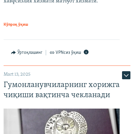
хавфсизлик хизмати матбуот хизмати.
Кўпроқ ўқиш
Ўртоқлашинг
VPNсиз ўқиш
Mart 13, 2025
Гумонланувчиларнинг хорижга
чиқиши вақтинча чекланади