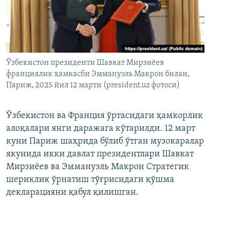
Ўзбекистон президенти Шавкат Мирзиёев
франциялик ҳамкасби Эммануэль Макрон билан,
Париж, 2025 йил 12 марти (president.uz фотоси)
Ўзбекистон ва Франция ўртасидаги ҳамкорлик
алоқалари янги даражага кўтарилди. 12 март
куни Париж шаҳрида бўлиб ўтган музокаралар
якунида икки давлат президентлари Шавкат
Мирзиёев ва Эммануэль Макрон Стратегик
шериклик ўрнатиш тўғрисидаги қўшма
декларацияни қабул қилишган.