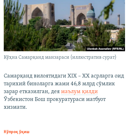
Кўҳна Самарқанд манзараси (иллюстратив сурат)
Самарқанд вилоятидаги XIX – XX асрларга оид
тарихий биноларга жами 46,8 млрд сўмлик
зарар етказилган, дея
маълум қилди
Ўзбекистон Бош прокуратураси матбуот
хизмати.
Кўпроқ ўқиш