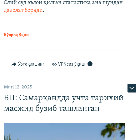
Олий суд эълон қилган статистика ана шундан
далолат беради
.
Кўпроқ ўқиш
Ўртоқлашинг
VPNсиз ўқиш
Mart 12, 2025
БП: Самарқандда учта тарихий
масжид бузиб ташланган