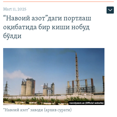
Mart 11, 2025
“Навоий азот”даги портлаш
оқибатида бир киши нобуд
бўлди
“Навоий азот” заводи (архив сурати)