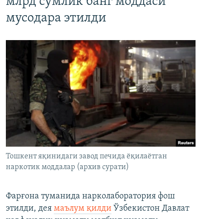
млрд сўмлик банг моддаси
мусодара этилди
Тошкент яқинидаги завод печида ёқилаётган
наркотик моддалар (архив сурати)
Фарғона туманида нарколаборатория фош
этилди, дея
маълум қилди
Ўзбекистон Давлат