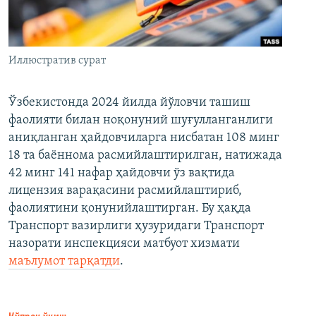
Иллюстратив сурат
Ўзбекистонда 2024 йилда йўловчи ташиш
фаолияти билан ноқонуний шуғулланганлиги
аниқланган ҳайдовчиларга нисбатан 108 минг
18 та баённома расмийлаштирилган, натижада
42 минг 141 нафар ҳайдовчи ўз вақтида
лицензия варақасини расмийлаштириб,
фаолиятини қонунийлаштирган. Бу ҳақда
Транспорт вазирлиги ҳузуридаги Транспорт
назорати инспекцияси матбуот хизмати
маълумот тарқатди
.