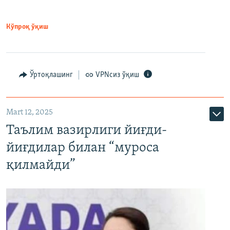
Кўпроқ ўқиш
Ўртоқлашинг
VPNсиз ўқиш
Mart 12, 2025
Таълим вазирлиги йиғди-
йиғдилар билан “муроса
қилмайди”