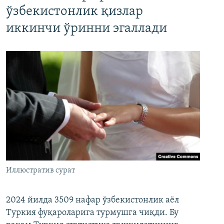
ўзбекистонлик қизлар
иккинчи ўринни эгаллади
Иллюстратив сурат
2024 йилда 3509 нафар ўзбекистонлик аёл
Туркия фуқароларига турмушга чиқди. Бу