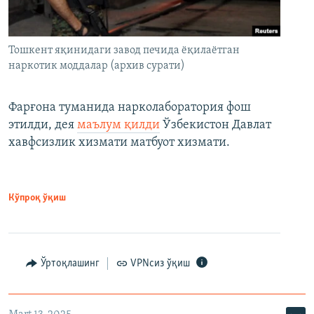
Тошкент яқинидаги завод печида ёқилаётган
наркотик моддалар (архив сурати)
Фарғона туманида нарколаборатория фош
этилди, дея
маълум қилди
Ўзбекистон Давлат
хавфсизлик хизмати матбуот хизмати.
Кўпроқ ўқиш
Ўртоқлашинг
VPNсиз ўқиш