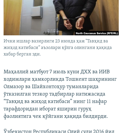
Ички ишлар вазирлиги 23 июнда ҳам "Тавҳид ва
жиҳод катибаси” аъзолари қўлга олингани ҳақида
хабар берган эди.
Маҳаллий матбуот 7 июль куни ДХХ ва ИИВ
ходимлари ҳамкорликда Тошкент шаҳрининг
Олмазор ва Шайхонтоҳур туманларида
ўтказилган тезкор тадбирлар натижасида
“Тавҳид ва жиҳод катибаси” нинг 11 нафар
тарафдоридан иборат яширин гуруҳ
фаолиятига чек қўйгани ҳақида билдирди.
Ўзбекистон Республикаси Олий суди 2016 йил