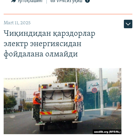
Ўртоқлашинг
VPNсиз ўқиш
Mart 11, 2025
Чиқиндидан қарздорлар
электр энергиясидан
фойдалана олмайди