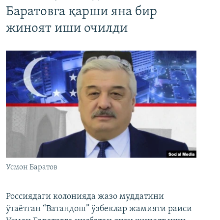
Баратовга қарши яна бир
жиноят иши очилди
Усмон Баратов
Россиядаги колонияда жазо муддатини
ўтаётган “Ватандош” ўзбеклар жамияти раиси