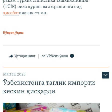
рақам Туркия статистика ташкилотининг
(ТÜİК) оила қуриш ва ажрашишга оид
ҳисобот
ида акс этган.
Кўпроқ ўқиш
Ўртоқлашинг
VPNсиз ўқиш
Mart 13, 2025
Ўзбекистонга таглик импорти
кескин қисқарди