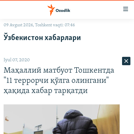
Линклар
Бош
мавзуларга
09 Avgust 2026, Toshkent vaqti: 07:46
ўтинг
OZODLIK SURISHTIRUVLARI
Асосий
Ўзбекистон хабарлари
OZODVIDEO
навигацияга
ўтинг
OZODARXIV
Қидиришга
Iyul 07, 2020
ўтинг
На русском
Маҳаллий матбуот Тошкентда
"11 террорчи қўлга олингани"
ИЖТИМОИЙ ТАРМОҚЛАР
ҳақида хабар тарқатди
Озодлик бошқа тилларда