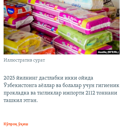
Иллюстратив сурат
2025 йилнинг дастлабки икки ойида
Ўзбекистонга аёллар ва болалар учун гигиеник
прокладка ва тагликлар импорти 2112 тоннани
ташкил этган.
Кўпроқ ўқиш