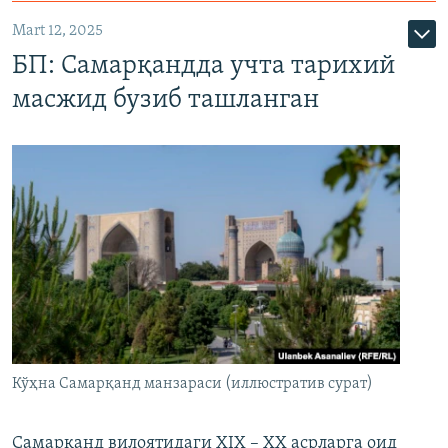
Mart 12, 2025
БП: Самарқандда учта тарихий
масжид бузиб ташланган
Кўҳна Самарқанд манзараси (иллюстратив сурат)
Самарқанд вилоятидаги XIX – XX асрларга оид