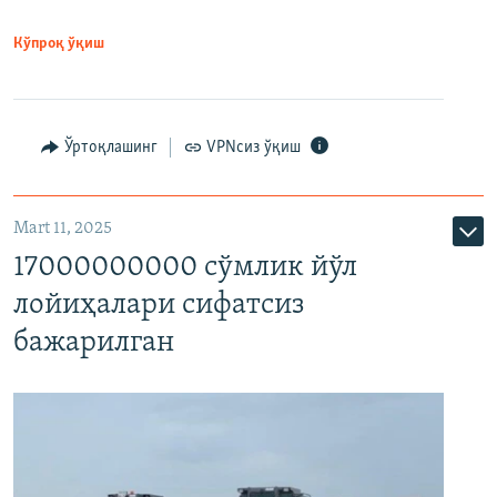
Кўпроқ ўқиш
Ўртоқлашинг
VPNсиз ўқиш
Mart 11, 2025
17000000000 сўмлик йўл
лойиҳалари сифатсиз
бажарилган