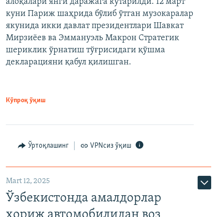
алоқалари янги даражага кўтарилди. 12 март
куни Париж шаҳрида бўлиб ўтган музокаралар
якунида икки давлат президентлари Шавкат
Мирзиёев ва Эммануэль Макрон Стратегик
шериклик ўрнатиш тўғрисидаги қўшма
декларацияни қабул қилишган.
Кўпроқ ўқиш
Ўртоқлашинг
VPNсиз ўқиш
Mart 12, 2025
Ўзбекистонда амалдорлар
хориж автомобилидан воз