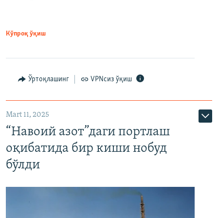
Кўпроқ ўқиш
Ўртоқлашинг
VPNсиз ўқиш
Mart 11, 2025
“Навоий азот”даги портлаш
оқибатида бир киши нобуд
бўлди