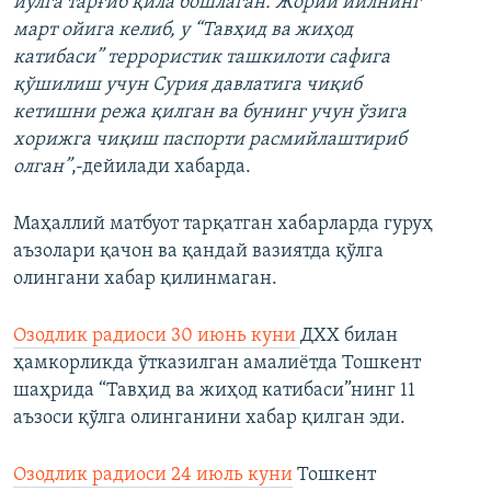
йўлга тарғиб қила бошлаган. Жорий йилнинг
март ойига келиб, у “Тавҳид ва жиҳод
катибаси” террористик ташкилоти сафига
қўшилиш учун Сурия давлатига чиқиб
кетишни режа қилган ва бунинг учун ўзига
хорижга чиқиш паспорти расмийлаштириб
олган”
,-дейилади хабарда.
Маҳаллий матбуот тарқатган хабарларда гуруҳ
аъзолари қачон ва қандай вазиятда қўлга
олингани хабар қилинмаган.
Озодлик радиоси 30 июнь куни
ДХХ билан
ҳамкорликда ўтказилган амалиётда Тошкент
шаҳрида “Тавҳид ва жиҳод катибаси”нинг 11
аъзоси қўлга олинганини хабар қилган эди.
Озодлик радиоси 24 июль куни
Тошкент