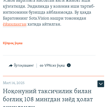
Усмон Баратовга нисбатан янги жиноят иши
қўзғатилди. Эндиликда у колония иши тартиб-
интизомини бузишда айбланмоқда. Бу ҳақда
Баратовнинг Sota.Vision нашри томонидан
ёйинланган
хатида айтилган.
Кўпроқ ўқиш
Ўртоқлашинг
VPNсиз ўқиш
Mart 14, 2025
Ноқонуний таксичилик билан
боғлиқ 108 мингдан зиёд ҳолат