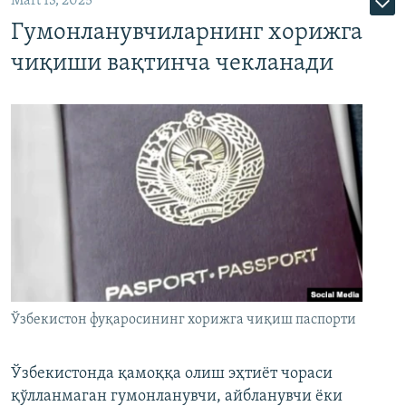
Mart 13, 2025
Гумонланувчиларнинг хорижга
чиқиши вақтинча чекланади
Ўзбекистон фуқаросининг хорижга чиқиш паспорти
Ўзбекистонда қамоққа олиш эҳтиёт чораси
қўлланмаган гумонланувчи, айбланувчи ёки