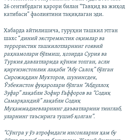
26 сентябрдаги қарори билан “Тавҳид ва жиҳод
катибаси” фаолиятини тақиқлаган эди.
Хабарда айтилишича, гуруҳни ташкил этган
шахс “
диний экстремистик оқимлар ва
террористик ташкилотларнинг ғоявий
раҳнамолари бўлмиш, ҳозирда Сурия ва
Туркия давлатларида қўним топган, асли
қирғизистонлик лақаби “Абу Салоҳ” бўлган
Сирожиддин Мухторов, шунингдек,
Ўзбекистон фуқаролари бўлган “Абдуллоҳ
Зуфар” лақабли Зофир Ғаффоров ва “Содиқ
Самарқандий” лақабли Содиқ
Муҳаммадиевларнинг даъватларини тинглаб,
уларнинг таъсирига тушиб қолган”.
“Сўнгра у ўз атрофидаги инсонларни ҳам бу