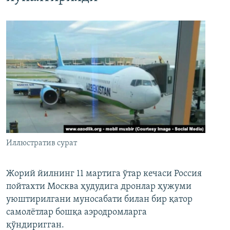
Иллюстратив сурат
Жорий йилнинг 11 мартига ўтар кечаси Россия
пойтахти Москва ҳудудига дронлар ҳужуми
уюштирилгани муносабати билан бир қатор
самолётлар бошқа аэродромларга
қўндиригган.