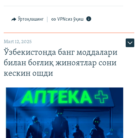
Ўртоқлашинг
VPNсиз ўқиш
Mart 12, 2025
Ўзбекистонда банг моддалари
билан боғлиқ жиноятлар сони
кескин ошди