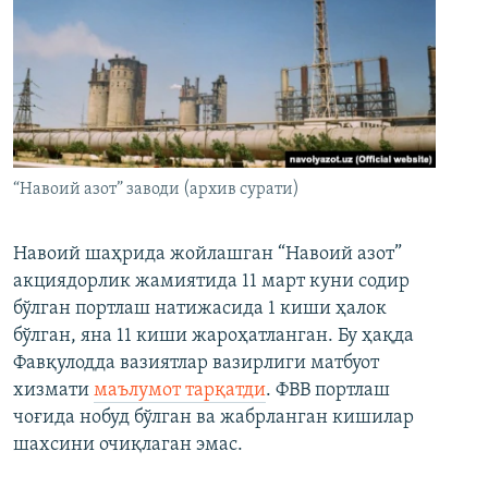
“Навоий азот” заводи (архив сурати)
Навоий шаҳрида жойлашган “Навоий азот”
акциядорлик жамиятида 11 март куни содир
бўлган портлаш натижасида 1 киши ҳалок
бўлган, яна 11 киши жароҳатланган. Бу ҳақда
Фавқулодда вазиятлар вазирлиги матбуот
хизмати
маълумот тарқатди
. ФВВ портлаш
чоғида нобуд бўлган ва жабрланган кишилар
шахсини очиқлаган эмас.