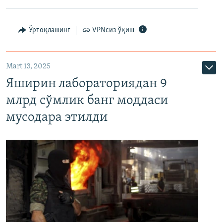
Ўртоқлашинг
VPNсиз ўқиш
Mart 13, 2025
Яширин лабораториядан 9
млрд сўмлик банг моддаси
мусодара этилди