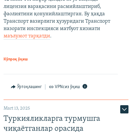
лицензия варақасини расмийлаштириб,
фаолиятини қонунийлаштирган. Бу ҳақда
Транспорт вазирлиги ҳузуридаги Транспорт
назорати инспекцияси матбуот хизмати
маълумот тарқатди
.
Кўпроқ ўқиш
Ўртоқлашинг
VPNсиз ўқиш
Mart 13, 2025
Туркияликларга турмушга
чиқаётганлар орасида