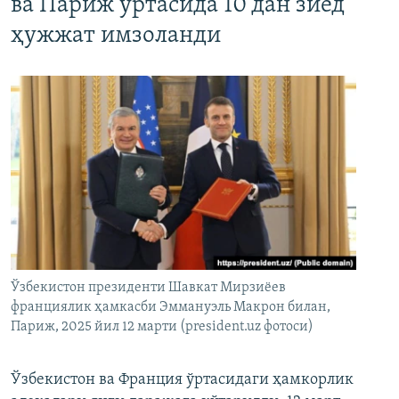
ва Париж ўртасида 10 дан зиёд
ҳужжат имзоланди
Ўзбекистон президенти Шавкат Мирзиёев
франциялик ҳамкасби Эммануэль Макрон билан,
Париж, 2025 йил 12 марти (president.uz фотоси)
Ўзбекистон ва Франция ўртасидаги ҳамкорлик