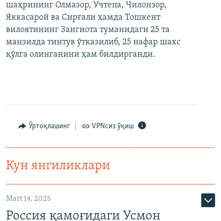
шаҳрининг Олмазор, Учтепа, Чилонзор,
Яккасарой ва Сирғали ҳамда Тошкент
вилоятининг Зангиота туманидаги 25 та
манзилда тинтув ўтказилиб, 25 нафар шахс
қўлга олинганини ҳам билдирганди.
Ўртоқлашинг
VPNсиз ўқиш
Кун янгиликлари
Mart 14, 2025
Россия қамоғидаги Усмон