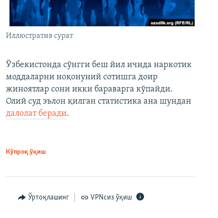
Иллюстратив сурат
Ўзбекистонда сўнгги беш йил ичида наркотик
моддаларни ноқонуний сотишга доир
жиноятлар сони икки бараварга кўпайди.
Олий суд эълон қилган статистика ана шундан
далолат беради
.
Кўпроқ ўқиш
Ўртоқлашинг
VPNсиз ўқиш