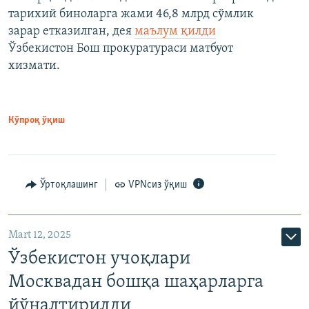
тарихий биноларга жами 46,8 млрд сўмлик
зарар етказилган, дея
маълум қилди
Ўзбекистон Бош прокуратураси матбуот
хизмати.
Кўпроқ ўқиш
Ўртоқлашинг
VPNсиз ўқиш
Mart 12, 2025
Ўзбекистон учоқлари
Москвадан бошқа шаҳарларга
йўналтирилди