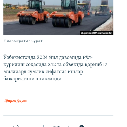
Иллюстратив сурат
Ўзбекистонда 2024 йил давомида йўл-
қурилиш соҳасида 242 та объектда қарийб 17
миллиард сўмлик сифатсиз ишлар
бажарилгани аниқланди.
Кўпроқ ўқиш