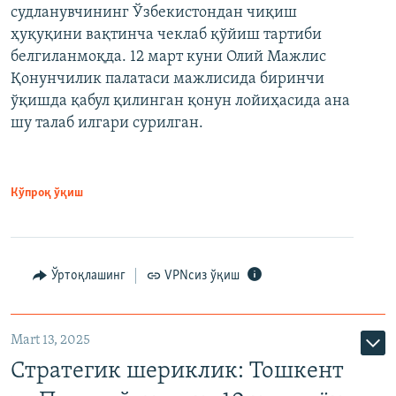
судланувчининг Ўзбекистондан чиқиш
ҳуқуқини вақтинча чеклаб қўйиш тартиби
белгиланмоқда. 12 март куни Олий Мажлис
Қонунчилик палатаси мажлисида биринчи
ўқишда қабул қилинган қонун лойиҳасида ана
шу талаб илгари сурилган.
Кўпроқ ўқиш
Ўртоқлашинг
VPNсиз ўқиш
Mart 13, 2025
Стратегик шериклик: Тошкент