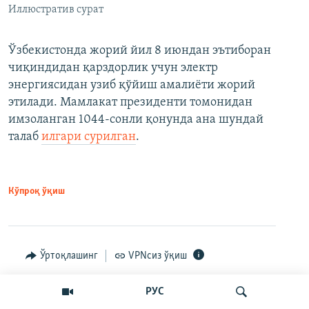
Иллюстратив сурат
Ўзбекистонда жорий йил 8 июндан эътиборан
чиқиндидан қарздорлик учун электр
энергиясидан узиб қўйиш амалиёти жорий
этилади. Мамлакат президенти томонидан
имзоланган 1044-сонли қонунда ана шундай
талаб
илгари сурилган
.
Кўпроқ ўқиш
Ўртоқлашинг
VPNсиз ўқиш
РУС