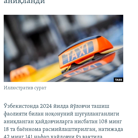
аниқланди
Иллюстратив сурат
Ўзбекистонда 2024 йилда йўловчи ташиш
фаолияти билан ноқонуний шуғулланганлиги
аниқланган ҳайдовчиларга нисбатан 108 минг
18 та баённома расмийлаштирилган, натижада
42 минг 141 нафар ҳайдовчи ўз вақтида