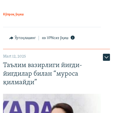
Кўпроқ ўқиш
Ўртоқлашинг
VPNсиз ўқиш
Mart 12, 2025
Таълим вазирлиги йиғди-
йиғдилар билан “муроса
қилмайди”