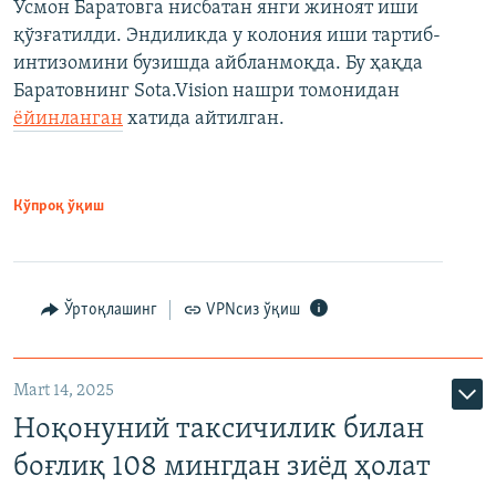
Усмон Баратовга нисбатан янги жиноят иши
қўзғатилди. Эндиликда у колония иши тартиб-
интизомини бузишда айбланмоқда. Бу ҳақда
Баратовнинг Sota.Vision нашри томонидан
ёйинланган
хатида айтилган.
Кўпроқ ўқиш
Ўртоқлашинг
VPNсиз ўқиш
Mart 14, 2025
Ноқонуний таксичилик билан
боғлиқ 108 мингдан зиёд ҳолат