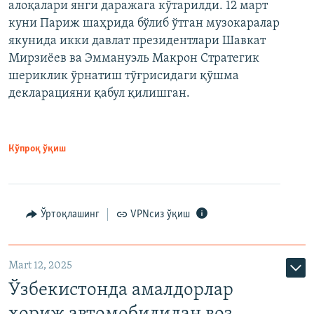
алоқалари янги даражага кўтарилди. 12 март
куни Париж шаҳрида бўлиб ўтган музокаралар
якунида икки давлат президентлари Шавкат
Мирзиёев ва Эммануэль Макрон Стратегик
шериклик ўрнатиш тўғрисидаги қўшма
декларацияни қабул қилишган.
Кўпроқ ўқиш
Ўртоқлашинг
VPNсиз ўқиш
Mart 12, 2025
Ўзбекистонда амалдорлар