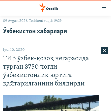
Линклар
Бош
мавзуларга
09 Avgust 2026, Toshkent vaqti: 19:39
ўтинг
OZODLIK SURISHTIRUVLARI
Асосий
Ўзбекистон хабарлари
OZODVIDEO
навигацияга
ўтинг
OZODARXIV
Қидиришга
Iyul 10, 2020
ўтинг
На русском
ТИВ ўзбек-қозоқ чегарасида
турган 3750 чоғли
ИЖТИМОИЙ ТАРМОҚЛАР
ўзбекистонлик юртига
қайтарилганини билдирди
Озодлик бошқа тилларда