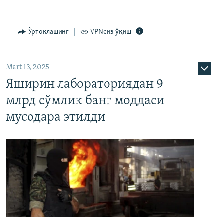
Ўртоқлашинг
VPNсиз ўқиш
Mart 13, 2025
Яширин лабораториядан 9
млрд сўмлик банг моддаси
мусодара этилди