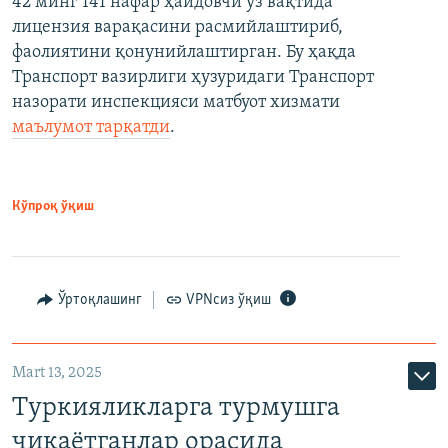
42 минг 141 нафар ҳайдовчи ўз вақтида
лицензия варақасини расмийлаштириб,
фаолиятини қонунийлаштирган. Бу ҳақда
Транспорт вазирлиги ҳузуридаги Транспорт
назорати инспекцияси матбуот хизмати
маълумот тарқатди
.
Кўпроқ ўқиш
Ўртоқлашинг
VPNсиз ўқиш
Mart 13, 2025
Туркияликларга турмушга
чиқаётганлар орасида