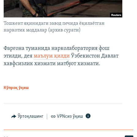
Тошкент яқинидаги завод печида ёқилаётган
наркотик моддалар (архив сурати)
Фарғона туманида нарколаборатория фош
этилди, дея
маълум қилди
Ўзбекистон Давлат
хавфсизлик хизмати матбуот хизмати.
Кўпроқ ўқиш
Ўртоқлашинг
VPNсиз ўқиш