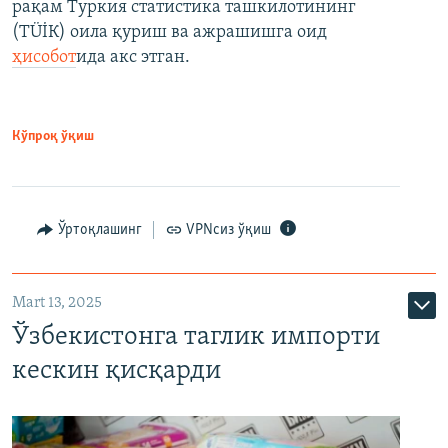
рақам Туркия статистика ташкилотининг
(ТÜİК) оила қуриш ва ажрашишга оид
ҳисобот
ида акс этган.
Кўпроқ ўқиш
Ўртоқлашинг
VPNсиз ўқиш
Mart 13, 2025
Ўзбекистонга таглик импорти
кескин қисқарди