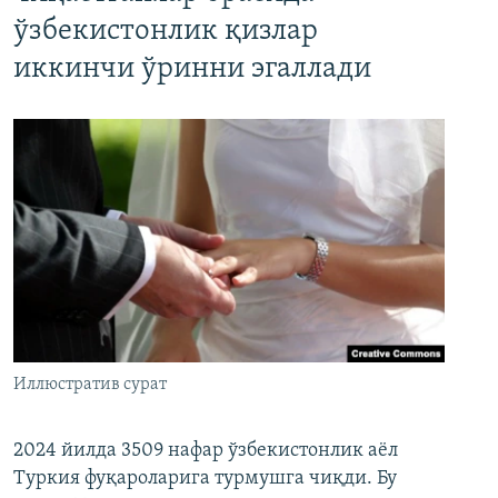
ўзбекистонлик қизлар
иккинчи ўринни эгаллади
Иллюстратив сурат
2024 йилда 3509 нафар ўзбекистонлик аёл
Туркия фуқароларига турмушга чиқди. Бу