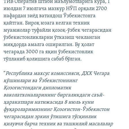
ТИВ Оператив штаби маълумотларига кўра, 1
июлдан 7 июлгача мазкур НЎП орқали 2700
нафардан зиёд ватандош Ўзбекистонга
қайтган. Бироқ юзага келган техник
муаммолар туфайли қозоқ-ўзбек чегарасидан
ўзбекистонликларни ўтказиш чекланган
миқдорда амалга оширилган. Бу ҳолат
чегарада 3000 га яқин ўзбекистонлик
тўпланиб қолишига сабаб бўлган.
“
Республика махсус комиссияси, ДХХ Чегара
қўшинлари ва Ўзбекистоннинг
Қозоғистондаги дипломатик
ваколатхоналарининг биргаликдаги саъй-
ҳаракатлари натижасида 8 июль куни
фуқароларимизнинг Қозоғистон-Ўзбекистон
чегарасидан эркин ўтишига тўсқинлик
қилувчи барча техник ва ташкилий масалалар