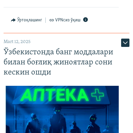
Ўртоқлашинг
VPNсиз ўқиш
Mart 12, 2025
Ўзбекистонда банг моддалари
билан боғлиқ жиноятлар сони
кескин ошди