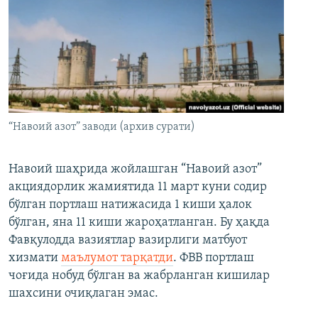
“Навоий азот” заводи (архив сурати)
Навоий шаҳрида жойлашган “Навоий азот”
акциядорлик жамиятида 11 март куни содир
бўлган портлаш натижасида 1 киши ҳалок
бўлган, яна 11 киши жароҳатланган. Бу ҳақда
Фавқулодда вазиятлар вазирлиги матбуот
хизмати
маълумот тарқатди
. ФВВ портлаш
чоғида нобуд бўлган ва жабрланган кишилар
шахсини очиқлаган эмас.