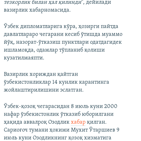
тезкорлик билан ҳал қилинди
”, дейилади
вазирлик хабарномасида.
Ўзбек дипломатларига кўра, ҳозирги пайтда
давлатлараро чегарани кесиб ўтишда муаммо
йўқ, назорат-ўтказиш пунктлари одатдагидек
ишламоқда, одамлар тўпланиб қолиши
кузатилмаяпти.
Вазирлик хориждан қайтган
ўзбекистонликлар 14 кунлик карантинга
жойлаштирилишини эслатган.
Ўзбек-қозоқ чегарасидан 8 июль куни 2000
нафар ўзбекистонлик ўтказиб юборилгани
ҳақида аввалроқ Озодлик
хабар
қилган.
Сариоғоч тумани ҳокими Мухит Ўтаршиев 9
июль куни Озодликнинг қозоқ хизматига