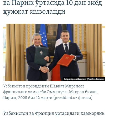
ва Париж ўртасида 10 дан зиёд
ҳужжат имзоланди
Ўзбекистон президенти Шавкат Мирзиёев
франциялик ҳамкасби Эммануэль Макрон билан,
Париж, 2025 йил 12 марти (president.uz фотоси)
Ўзбекистон ва Франция ўртасидаги ҳамкорлик