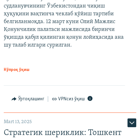
судланувчининг Ўзбекистондан чиқиш
ҳуқуқини вақтинча чеклаб қўйиш тартиби
белгиланмоқда. 12 март куни Олий Мажлис
Қонунчилик палатаси мажлисида биринчи
ўқишда қабул қилинган қонун лойиҳасида ана
шу талаб илгари сурилган.
Кўпроқ ўқиш
Ўртоқлашинг
VPNсиз ўқиш
Mart 13, 2025
Стратегик шериклик: Тошкент