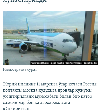
йўналтирилди
Иллюстратив сурат
Жорий йилнинг 11 мартига ўтар кечаси Россия
пойтахти Москва ҳудудига дронлар ҳужуми
уюштирилгани муносабати билан бир қатор
самолётлар бошқа аэродромларга
қўндиригган.