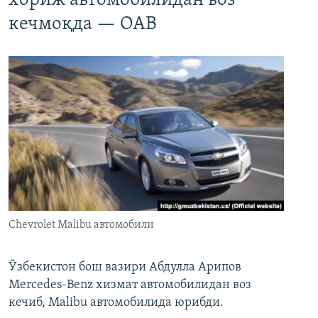
хориж автомобилидан воз
кечмоқда — ОАВ
Chevrolet Malibu автомобили
Ўзбекистон бош вазири Абдулла Арипов
Mercedes-Benz хизмат автомобилидан воз
кечиб, Malibu автомобилида юрибди.