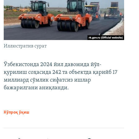
Иллюстратив сурат
Ўзбекистонда 2024 йил давомида йўл-
қурилиш соҳасида 242 та объектда қарийб 17
миллиард сўмлик сифатсиз ишлар
бажарилгани аниқланди.
Кўпроқ ўқиш