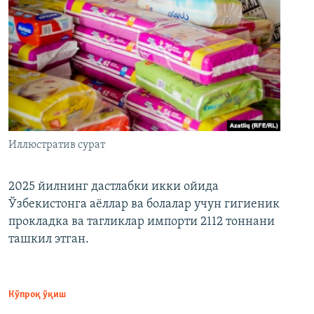
Иллюстратив сурат
2025 йилнинг дастлабки икки ойида
Ўзбекистонга аёллар ва болалар учун гигиеник
прокладка ва тагликлар импорти 2112 тоннани
ташкил этган.
Кўпроқ ўқиш