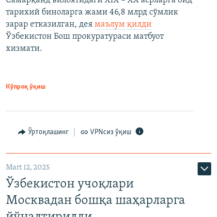
Самарқанд вилоятидаги XIX – XX асрларга оид
тарихий биноларга жами 46,8 млрд сўмлик
зарар етказилган, дея
маълум қилди
Ўзбекистон Бош прокуратураси матбуот
хизмати.
Кўпроқ ўқиш
Ўртоқлашинг
VPNсиз ўқиш
Mart 12, 2025
Ўзбекистон учоқлари
Москвадан бошқа шаҳарларга