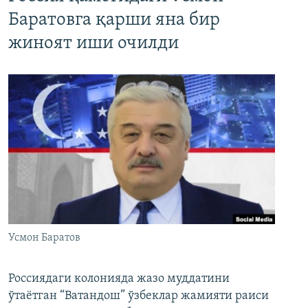
Баратовга қарши яна бир
жиноят иши очилди
Усмон Баратов
Россиядаги колонияда жазо муддатини
ўтаётган “Ватандош” ўзбеклар жамияти раиси