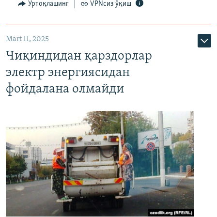
Ўртоқлашинг
VPNсиз ўқиш
Mart 11, 2025
Чиқиндидан қарздорлар
электр энергиясидан
фойдалана олмайди