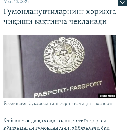
Mart 13, 2025
Гумонланувчиларнинг хорижга
чиқиши вақтинча чекланади
Ўзбекистон фуқаросининг хорижга чиқиш паспорти
Ўзбекистонда қамоққа олиш эҳтиёт чораси
қўлланмаган гумонланувчи, айбланувчи ёки