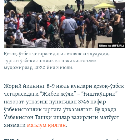
Қозоқ-ўзбек чегарасидаги автовокзал ҳудудида
турган ўзбекистонлик ва тожикистонлик
муҳожирлар, 2020 йил 3 июли.
Жорий йилнинг 8-9 июль кунлари қозоқ-ўзбек
чегарасидаги “Жибек жўли” – “Ғишткўприк”
назорат-ўтказиш пунктидан 3746 нафар
ўзбекистонлик юртига ўтказилган. Бу ҳақда
Ўзбекистон Ташқи ишлар вазирлиги матбуот
хизмати
маълум қилган
.