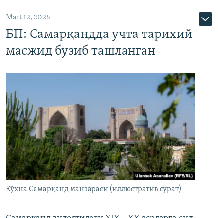
Mart 12, 2025
БП: Самарқандда учта тарихий
масжид бузиб ташланган
Кўҳна Самарқанд манзараси (иллюстратив сурат)