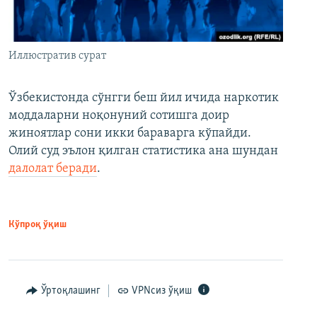
Иллюстратив сурат
Ўзбекистонда сўнгги беш йил ичида наркотик
моддаларни ноқонуний сотишга доир
жиноятлар сони икки бараварга кўпайди.
Олий суд эълон қилган статистика ана шундан
далолат беради
.
Кўпроқ ўқиш
Ўртоқлашинг
VPNсиз ўқиш