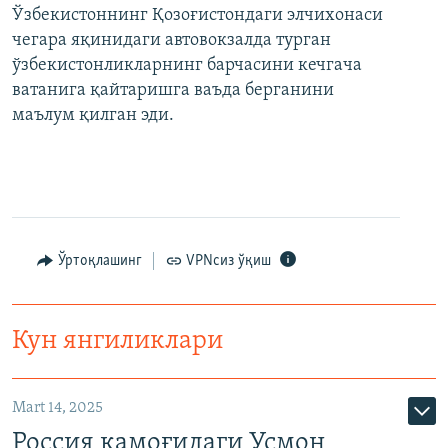
Ўзбекистоннинг Қозоғистондаги элчихонаси
чегара яқинидаги автовокзалда турган
ўзбекистонликларнинг барчасини кечгача
ватанига қайтаришга ваъда берганини
маълум қилган эди.
Ўртоқлашинг
VPNсиз ўқиш
Кун янгиликлари
Mart 14, 2025
Россия қамоғидаги Усмон