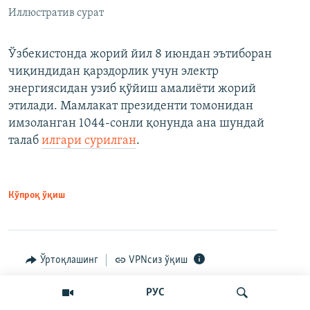
Иллюстратив сурат
Ўзбекистонда жорий йил 8 июндан эътиборан
чиқиндидан қарздорлик учун электр
энергиясидан узиб қўйиш амалиёти жорий
этилади. Мамлакат президенти томонидан
имзоланган 1044-сонли қонунда ана шундай
талаб
илгари сурилган
.
Кўпроқ ўқиш
Ўртоқлашинг
VPNсиз ўқиш
РУС