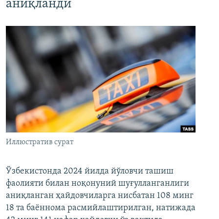
аниқланди
Иллюстратив сурат
Ўзбекистонда 2024 йилда йўловчи ташиш
фаолияти билан ноқонуний шуғулланганлиги
аниқланган ҳайдовчиларга нисбатан 108 минг
18 та баённома расмийлаштирилган, натижада