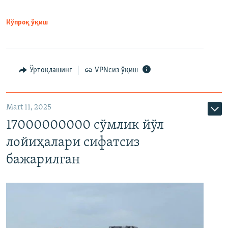
Кўпроқ ўқиш
Ўртоқлашинг
VPNсиз ўқиш
Mart 11, 2025
17000000000 сўмлик йўл
лойиҳалари сифатсиз
бажарилган