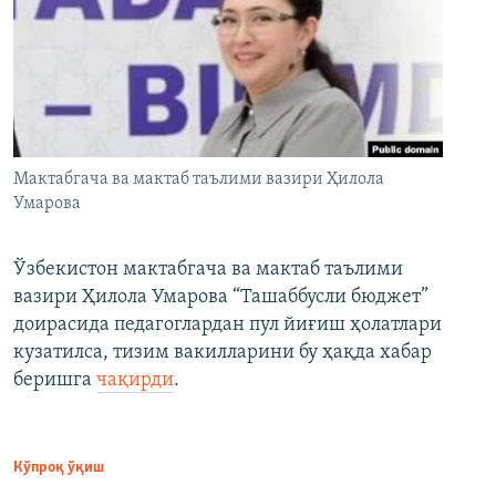
Мактабгача ва мактаб таълими вазири Ҳилола
Умарова
Ўзбекистон мактабгача ва мактаб таълими
вазири Ҳилола Умарова “Ташаббусли бюджет”
доирасида педагоглардан пул йиғиш ҳолатлари
кузатилса, тизим вакилларини бу ҳақда хабар
беришга
чақирди
.
Кўпроқ ўқиш