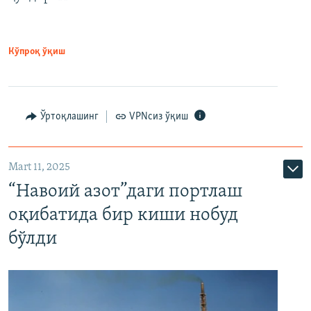
Кўпроқ ўқиш
Ўртоқлашинг
VPNсиз ўқиш
Mart 11, 2025
“Навоий азот”даги портлаш
оқибатида бир киши нобуд
бўлди