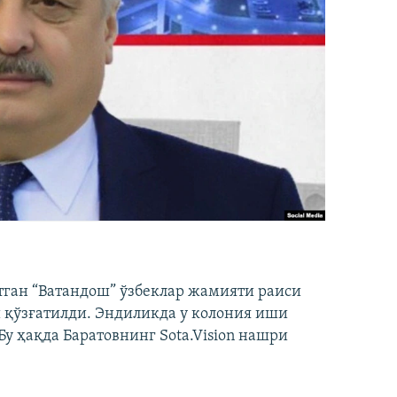
тган “Ватандош” ўзбеклар жамияти раиси
 қўзғатилди. Эндиликда у колония иши
у ҳақда Баратовнинг Sota.Vision нашри