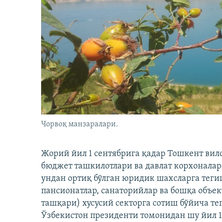
Чорвоқ манзаралари.
Жорий йил 1 сентябрига қадар Тошкент ви
бюджет ташкилотлари ва давлат корхоналари
ундан ортиқ бўлган юридик шахсларга теги
пансионатлар, санаторийлар ва бошқа объе
ташқари) хусусий секторга сотиш бўйича т
Ўзбекистон президенти томонидан шу йил 1