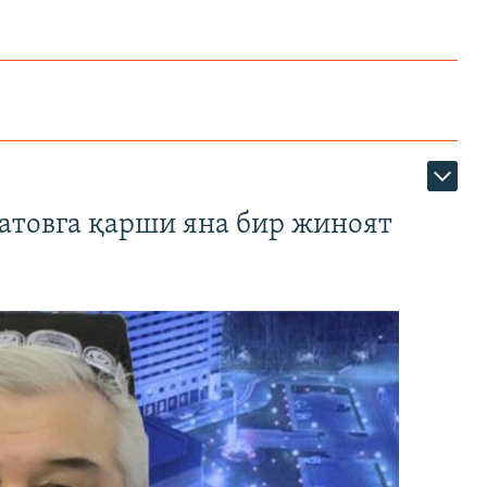
атовга қарши яна бир жиноят