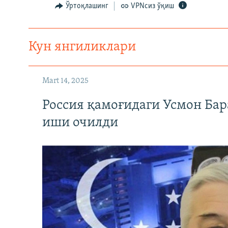
Ўртоқлашинг
VPNсиз ўқиш
Кун янгиликлари
Mart 14, 2025
Россия қамоғидаги Усмон Бар
иши очилди