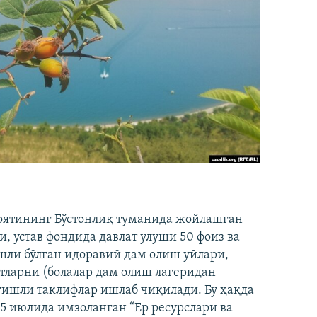
лоятининг Бўстонлиқ туманида жойлашган
, устав фондида давлат улуши 50 фоиз ва
шли бўлган идоравий дам олиш уйлари,
ктларни (болалар дам олиш лагеридан
егишли таклифлар ишлаб чиқилади. Бу ҳақда
5 июлида имзоланган “Ер ресурслари ва