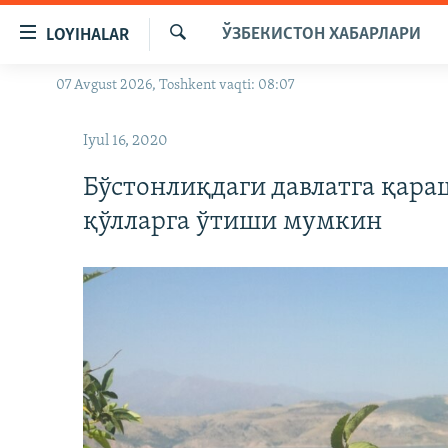
Линклар
ЎЗБЕКИСТОН ХАБАРЛАРИ
LOYIHALAR
Бош
мавзуларга
Излаш
07 Avgust 2026, Toshkent vaqti: 08:07
OZODLIK SURISHTIRUVLARI
ўтинг
Асосий
OZODVIDEO
Iyul 16, 2020
навигацияга
OZODARXIV
ўтинг
Бўстонлиқдаги давлатга қара
Қидиришга
қўлларга ўтиши мумкин
ўтинг