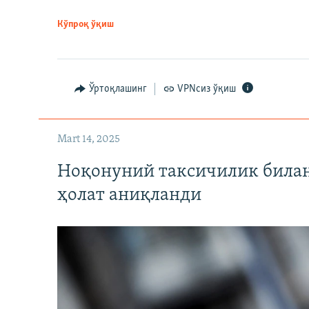
Кўпроқ ўқиш
Ўртоқлашинг
VPNсиз ўқиш
Mart 14, 2025
Ноқонуний таксичилик билан
ҳолат аниқланди