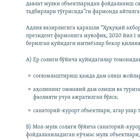
давлат мулки объектларидан фойдаланиш с
тадбирлари тўғрисида”ги фармонда айтилга
Адлия вазирлигига қарашли “Ҳуқуқий ахбо
президент фармонига мувофиқ, 2020 йил 1 
берилган қуйидаги имтиёзлар бекор қилин
А) Ер солиғи бўйича қуйидагилар томонидан
соғломлаштириш ҳамда дам олиш жойлари
аҳолининг оммавий дам олиши ва туризм
фаолияти учун ажратилган бўлса;
санаторий-курорт объектлари, агар улар 
Б) Мол-мулк солиғи бўйича санаторий-куро
фойдаланиладиган кўчмас мулк объектлари,