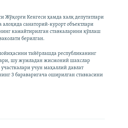
и Жўқорғи Кенгеси ҳамда халқ депутатлари
а алоҳида санаторий-курорт объектлари
ғининг камайтирилган ставкаларини қўллаш
ваколати берилган.
 лойиҳасини тайёрлашда республиканинг
алари, шу жумладан жисмоний шахслар
 участкалари учун маҳаллий давлат
нинг 3 бараваригача оширилган ставкасини