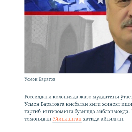
Усмон Баратов
Россиядаги колонияда жазо муддатини ўтаё
Усмон Баратовга нисбатан янги жиноят иши
тартиб-интизомини бузишда айбланмоқда. Б
томонидан
ёйинланган
хатида айтилган.