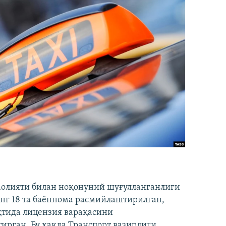
аолияти билан ноқонуний шуғулланганлиги
нг 18 та баённома расмийлаштирилган,
ақтида лицензия варақасини
рган. Бу ҳақда Транспорт вазирлиги