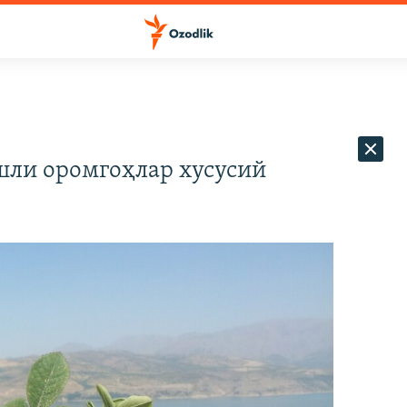
шли оромгоҳлар хусусий