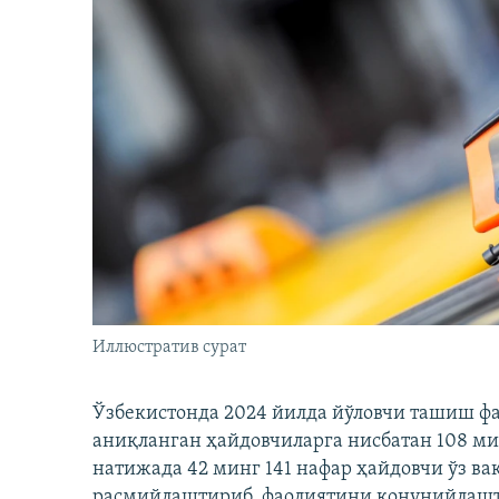
Иллюстратив сурат
Ўзбекистонда 2024 йилда йўловчи ташиш ф
аниқланган ҳайдовчиларга нисбатан 108 ми
натижада 42 минг 141 нафар ҳайдовчи ўз в
расмийлаштириб, фаолиятини қонунийлашти