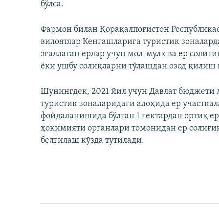
бўлса.
Фармон билан Қорақалпоғистон Республикас
вилоятлар Кенгашларига туристик зоналард
эгаллаган ерлар учун мол-мулк ва ер соли
ёки ушбу солиқларни тўлашдан озод қилиш 
Шунингдек, 2021 йил учун Давлат бюджети
туристик зоналаридаги алоҳида ер участк
фойдаланишида бўлган 1 гектардан ортиқ ер
ҳокимияти органлари томонидан ер солиғи
белгилаш кўзда тутилади.