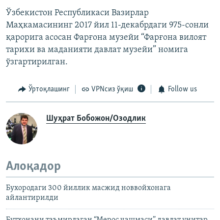
Ўзбекистон Республикаси Вазирлар
Маҳкамасининг 2017 йил 11-декабрдаги 975-сонли
қарорига асосан Фарғона музейи “Фарғона вилоят
тарихи ва маданияти давлат музейи” номига
ўзгартирилган.
Ўртоқлашинг
VPNсиз ўқиш
Follow us
Шуҳрат Бобожон/Озодлик
Алоқадор
Бухородаги 300 йиллик масжид новвойхонага
айлантирилди