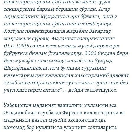
инвентаризацияни тўхтатиш ва ишчи гуруҳ
текширувига барҳам беришни сўради. Агар
Аҳмедованинг қўрқадиган ери бўлмаса¸ нега у
инвентаризацияни тўхтатишни талаб қилди.
Холбуки инвентаризация жараëни Вазирлар
маҳкамаси сўрови¸ Маданият вазирлигининг
01.11.10915 сонли хати асосида музей директори
буйруғига биноан ўтказилмоқда. 2002 йилдан бери
Бош мухофиз лавозимида ишлаëтган Зумрад
Шарафиддиновна нега бу ишчи гуруҳнинг
инвентаризация қилишидан хавотирланиб адвокат
тутиб инвентаризацияни тўхтатишга урингани биз
учун хавотирли сигнал”
, - дейди санъатшунос.
Ўзбекистон маданият вазирлиги мулозими эса
Озодлик билан суҳбатда Фарғона вилоят тарихи ва
маданияти давлат музейи экспонатларида
камомад бор йўқлиги ва уларнинг сохталарига