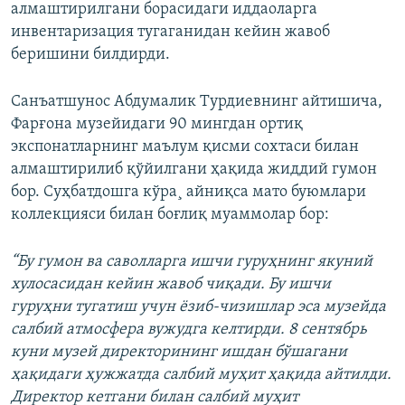
алмаштирилгани борасидаги иддаоларга
инвентаризация тугаганидан кейин жавоб
беришини билдирди.
Санъатшунос Абдумалик Турдиевнинг айтишича,
Фарғона музейидаги 90 мингдан ортиқ
экспонатларнинг маълум қисми сохтаси билан
алмаштирилиб қўйилгани ҳақида жиддий гумон
бор. Суҳбатдошга кўра¸ айниқса мато буюмлари
коллекцияси билан боғлиқ муаммолар бор:
“Бу гумон ва саволларга ишчи гуруҳнинг якуний
хулосасидан кейин жавоб чиқади. Бу ишчи
гуруҳни тугатиш учун ëзиб-чизишлар эса музейда
салбий атмосфера вужудга келтирди. 8 сентябрь
куни музей директорининг ишдан бўшагани
ҳақидаги ҳужжатда салбий муҳит ҳақида айтилди.
Директор кетгани билан салбий муҳит