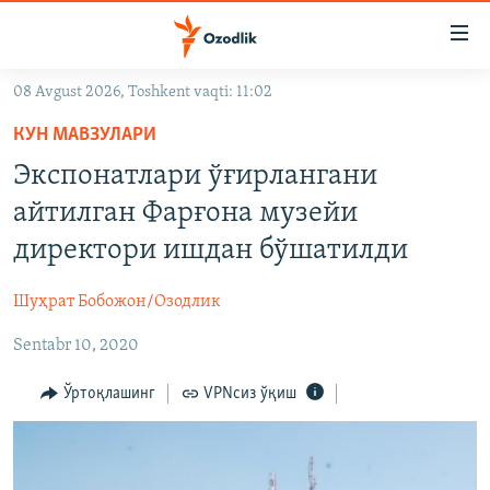
Линклар
Бош
мавзуларга
08 Avgust 2026, Toshkent vaqti: 11:02
ўтинг
OZODLIK SURISHTIRUVLARI
Асосий
КУН МАВЗУЛАРИ
OZODVIDEO
навигацияга
Экспонатлари ўғирлангани
ўтинг
OZODARXIV
айтилган Фарғона музейи
Қидиришга
ўтинг
директори ишдан бўшатилди
На русском
Шуҳрат Бобожон/Озодлик
ИЖТИМОИЙ ТАРМОҚЛАР
Sentabr 10, 2020
Ўртоқлашинг
VPNсиз ўқиш
Озодлик бошқа тилларда