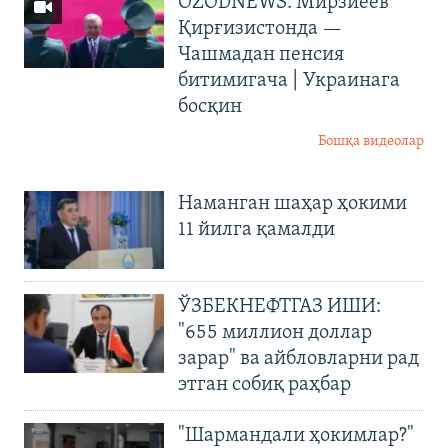
OZODNEWS: Мирзиёев
Қирғизистонда —
Чашмадан пенсия
битимигача | Украинага
босқин
Бошқа видеолар
Наманган шаҳар ҳокими
11 йилга қамалди
ЎЗБЕКНЕФТГАЗ ИШИ:
"655 миллион доллар
зарар" ва айбловларни рад
этган собиқ раҳбар
"Шармандали ҳокимлар?"