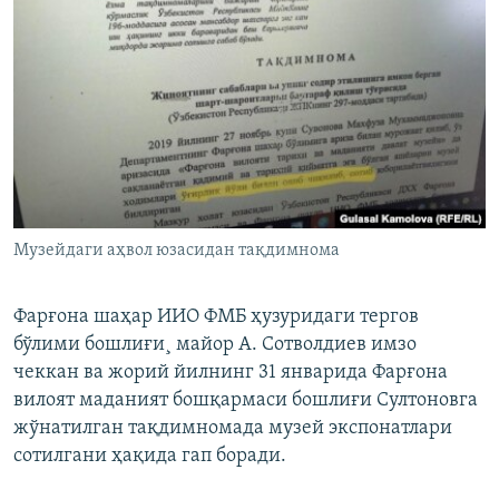
Музейдаги аҳвол юзасидан тақдимнома
Фарғона шаҳар ИИО ФМБ ҳузуридаги тергов
бўлими бошлиғи¸ майор А. Сотволдиев имзо
чеккан ва жорий йилнинг 31 январида Фарғона
вилоят маданият бошқармаси бошлиғи Султоновга
жўнатилган тақдимномада музей экспонатлари
сотилгани ҳақида гап боради.