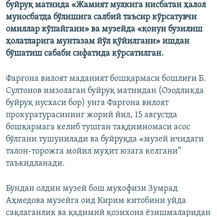
буйруқ матнида «Жамият мулкига нисбатан ҳалол
муносбатда бўлишига салбий таъсир кўрсатувчи
омиллар кўпайгани» ва музейда «қонун бузилиш
ҳолатларига мунтазам йўл қўйилгани» ишдан
бўшатиш сабаби сифатида кўрсатилган.
Фарғона вилоят маданият бошқармаси бошлиғи Б.
Султонов имзолаган буйруқ матнидан (Озодликда
буйруқ нусхаси бор) унга Фарғона вилоят
прокуратурасининг жорий йил, 15 августда
бошқармага келиб тушган тақдимномаси асос
бўлгани тушунилади ва буйруқда «музей ичидаги
талон-торожга мойил муҳит юзага келгани”
таъкидланади.
Бундан олдин музей бош мухофизи Зумрад
Аҳмедова музейга оид Кирим китобини уйда
сақлаганлик ва қадимий қозихона ëзишмаларидан