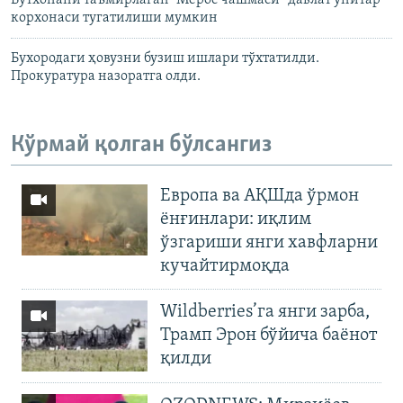
Бутхонани таъмирлаган “Мерос чашмаси” давлат унитар
корхонаси тугатилиши мумкин
Бухородаги ҳовузни бузиш ишлари тўхтатилди.
Прокуратура назоратга олди.
Кўрмай қолган бўлсангиз
Европа ва АҚШда ўрмон
ёнғинлари: иқлим
ўзгариши янги хавфларни
кучайтирмоқда
Wildberries’га янги зарба,
Трамп Эрон бўйича баёнот
қилди