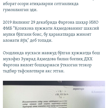
иборат осори атиқаларни сотганликда
гумонланган эди.
2019 йилнинг 29 декабрида Фарғона шаҳар ИИО
ФМБ “Қозихона хужжати Аҳмедованинг шахсий
мулки бўлгани боис, бу ҳаракатларда жиноят
аломати йўқ" деб топади.
Озодликда нусхаси мавжуд бўлган ҳужжатда бош
мухофиз Зумрад Аҳмедова билан боғлиқ ДХХ
Фарғона вилоят бошқармаси ўтказган тезкор
тадбир тафсилотлари акс этган.