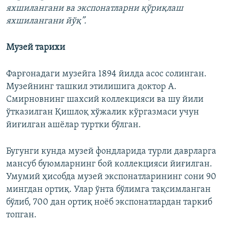
яхшилангани ва экспонатларни қўриқлаш
яхшилангани йўқ”.
Музей тарихи
Фарғонадаги музейга 1894 йилда асос солинган.
Музейнинг ташкил этилиши­га доктор А.
Смирновнинг шахсий коллекцияси ва шу йили
ўтказилган Қишлоқ хўжалик кўргазмаси учун
йиғилган ашёлар туртки бўлган.
Бугунги кунда музей фондларида турли даврларга
мансуб буюмларнинг бой коллекцияси йиғилган.
Умумий ҳисобда музей экспонатларининг сони 90
мингдан ортиқ. Улар ўнта бўлимга тақсимланган
бўлиб, 700 дан ортиқ ноёб экспонатлардан таркиб
топган.