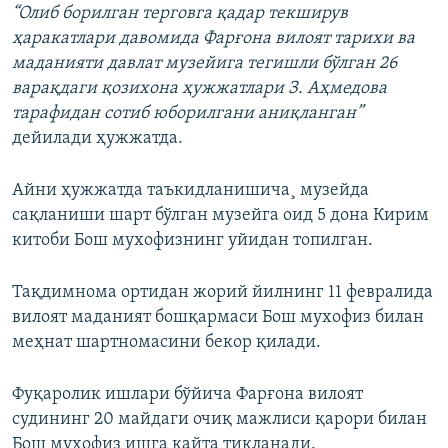
“Олиб борилган терговга қадар текширув
ҳаракатлари давомида Фарғона вилоят тарихи ва
маданияти давлат музейига тегишли бўлган 26
варақдаги қозихона ҳужжатлари З. Аҳмедова
тарафидан сотиб юборилгани аниқланган”
дейилади ҳужжатда.
Айни ҳужжатда таъкидланишича¸ музейда
сақланиши шарт бўлган музейга оид 5 дона Кирим
китоби Бош мухофизнинг уйидан топилган.
Тақдимнома ортидан жорий йилнинг 11 февралида
вилоят маданият бошқармаси Бош мухофиз билан
меҳнат шартномасини бекор қилади.
Фуқаролик ишлари бўйича Фарғона вилоят
судининг 20 майдаги очиқ мажлиси қарори билан
Бош мухофиз ишга қайта тикланади.