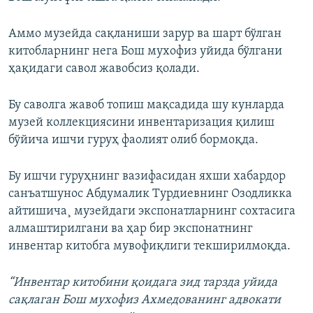
Аммо музейда сақланиши зарур ва шарт бўлган
китобларнинг нега Бош мухофиз уйида бўлгани
ҳақидаги савол жавобсиз қолади.
Бу саволга жавоб топиш мақсадида шу кунларда
музей коллекциясини инвентаризация қилиш
бўйича ишчи гуруҳ фаолият олиб бормоқда.
Бу ишчи гуруҳнинг вазифасидан яхши хабардор
санъатшунос Абдумалик Турдиевнинг Озодликка
айтишича¸ музейдаги экспонатларнинг сохтасига
алмаштирилгани ва ҳар бир экспонатнинг
инвентар китобга мувофиқлиги текширилмоқда.
“Инвентар китобини қоидага зид тарзда уйида
сақлаган Бош мухофиз Ахмедованинг адвокати