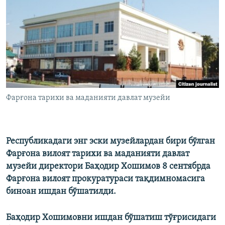
Фарғона тарихи ва маданияти давлат музейи
Республикадаги энг эски музейлардан бири бўлган
Фарғона вилоят тарихи ва маданияти давлат
музейи директори Баҳодир Хошимов 8 сентябрда
Фарғона вилоят прокуратураси тақдимномасига
биноан ишдан бўшатилди.
Баҳодир Хошимовни ишдан бўшатиш тўғрисидаги