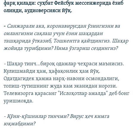
фарқ қилади: суҳбат Фейсбук мессенжерида ёзиб
олинди, аудиоверсияси йўқ.
-
Санжарали ака, коронавирусдан ўзингизни ва
оилангизни сақлаш учун ёзни шаҳардан
ташқарида ўтказиб, Тошкентга қайтдингиз. Шаҳар
жойида турибдими? Нима ўзгариш сездингиз?
-
Шаҳар тинч...бироқ одамлар чеҳраси маънисиз.
Кулишмайди ҳам, ҳафақонлик ҳам йўқ.
Одатдагидек ҳамма нарҳ-навони осмондалиги,
топиш-тутишнинг жуда кам эканидан норози.
Телевизорга қарасанг "Ислоҳотлар амалда" деб бонг
уришмоқда.
- Қўни-қўшнилар тинчми? Вирус ҳеч кимга
юқмабдими?