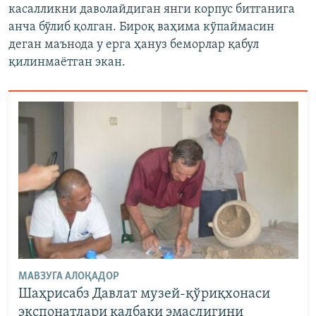
касалликни даволайдиган янги корпус битганига
анча бўлиб қолган. Бироқ ваҳима кўпаймасин
деган маънода у ерга ҳануз беморлар қабул
қилинмаётган экан.
МАВЗУГА АЛОҚАДОР
Шаҳрисабз Давлат музей-қўриқхонаси
экспонатлари қалбаки эмаслигини