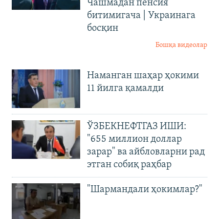
Чашмадан пенсия
битимигача | Украинага
босқин
Бошқа видеолар
Наманган шаҳар ҳокими
11 йилга қамалди
ЎЗБЕКНЕФТГАЗ ИШИ:
"655 миллион доллар
зарар" ва айбловларни рад
этган собиқ раҳбар
"Шармандали ҳокимлар?"