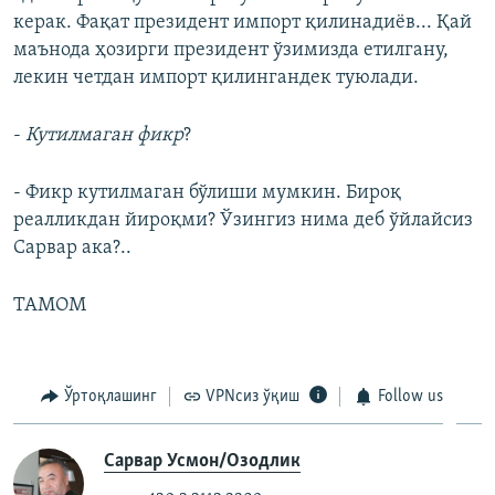
керак. Фақат президент импорт қилинадиёв... Қай
маънода ҳозирги президент ўзимизда етилгану,
лекин четдан импорт қилингандек туюлади.
-
Кутилмаган фикр
?
- Фикр кутилмаган бўлиши мумкин. Бироқ
реалликдан йироқми? Ўзингиз нима деб ўйлайсиз
Сарвар ака?..
ТАМОМ
Ўртоқлашинг
VPNсиз ўқиш
Follow us
Сарвар Усмон/Озодлик