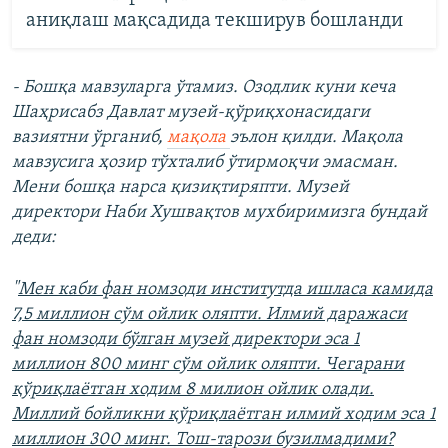
аниқлаш мақсадида текширув бошланди
- Бошқа мавзуларга ўтамиз. Озодлик куни кеча
Шаҳрисабз Давлат музей-қўриқхонасидаги
вазиятни ўрганиб,
мақола
эълон қилди. Мақола
мавзусига ҳозир тўхталиб ўтирмоқчи эмасман.
Мени бошқа нарса қизиқтиряпти. Музей
директори Наби Хушвақтов мухбиримизга бундай
деди:
"
Мен каби фан номзоди институтда ишласа камида
7,5 миллион сўм ойлик оляпти. Илмий даражаси
фан номзоди бўлган музей директори эса 1
миллион 800 минг сўм ойлик оляпти. Чегарани
қўриқлаëтган ходим 8 милион ойлик олади.
Миллий бойликни қўриқлаëтган илмий ходим эса 1
миллион 300 минг. Тош-тарози бузилмадими?