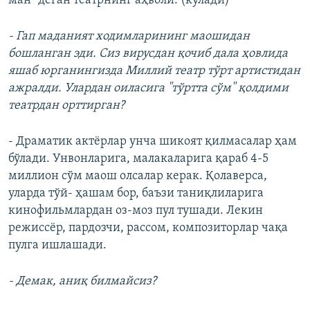
ман" деган театрнинг аҳволи. (кулади)
- Гап маданият ходимларининг маошидан
бошланган эди. Сиз вирусдан қочиб дала ҳовлида
яшаб юрганингизда Миллий театр тўрт артистидан
ажралди. Улардан оиласига "тўртта сўм" қолдими
театрдан орттирган?
- Драматик актёрлар унча шикоят қилмасалар ҳам
бўлади. Унвонларига, малакаларига қараб 4-5
миллион сўм маош олсалар керак. Қолаверса,
уларда тўй- ҳашам бор, баъзи таниқлиларига
кинофильмлардан оз-моз пул тушади. Лекин
режиссёр, пардозчи, рассом, композиторлар чақа
пулга ишлашади.
- Демак, аниқ билмайсиз?