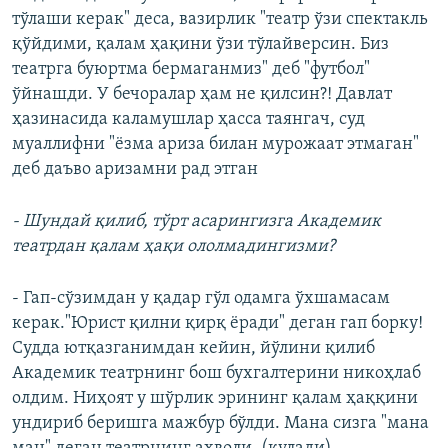
тўлаши керак" деса, вазирлик "театр ўзи спектакль
қўйдими, қалам ҳақини ўзи тўлайверсин. Биз
театрга буюртма бермаганмиз" деб "футбол"
ўйнашди. У бечоралар ҳам не қилсин?! Давлат
ҳазинасида каламушлар ҳасса таянгач, суд
муаллифни "ёзма ариза билан мурожаат этмаган"
деб даъво аризамни рад этган
- Шундай қилиб, тўрт асарингизга Академик
театрдан қалам ҳақи ололмадингизми?
- Гап-сўзимдан у қадар гўл одамга ўхшамасам
керак."Юрист қилни қирқ ёради" деган гап борку!
Судда ютқазганимдан кейин, йўлини қилиб
Академик театрнинг бош бухгалтерини никоҳлаб
олдим. Ниҳоят у шўрлик эрининг қалам ҳаққини
ундириб беришга мажбур бўлди. Мана сизга "мана