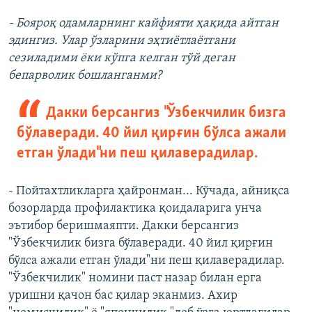
- Бояроқ одамларнинг кайфияти ҳақида айтган
эдингиз. Улар ўзларини эҳтиётлаётгани
сезиладими ёки кўпга келган тўй деган
бепарволик бошланганми?
Дакки берсангиз "Ўзбекчилик бизга
бўлаверади. 40 йил қирғин бўлса ажали
етган ўлади"ни пеш қилаверадилар.
- Пойтахтликларга ҳайронман... Кўчада, айниқса
бозорларда профилактика қоидаларига унча
эътибор беришмаяпти. Дакки берсангиз
"Ўзбекчилик бизга бўлаверади. 40 йил қирғин
бўлса ажали етган ўлади"ни пеш қилаверадилар.
"Ўзбекчилик" номини паст назар билан ерга
уришни қачон бас қилар эканмиз. Ахир