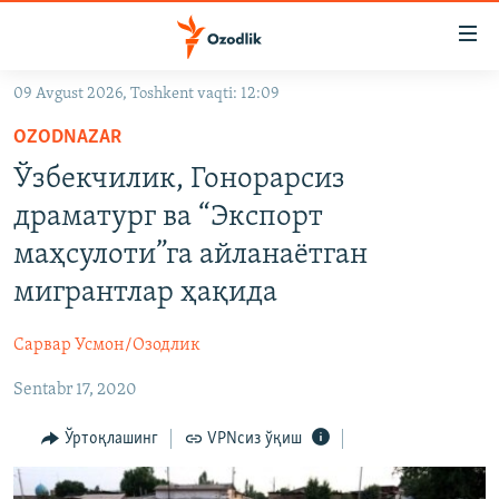
Линклар
Бош
мавзуларга
09 Avgust 2026, Toshkent vaqti: 12:09
ўтинг
OZODLIK SURISHTIRUVLARI
Асосий
OZODNAZAR
OZODVIDEO
навигацияга
Ўзбекчилик, Гонорарсиз
ўтинг
OZODARXIV
драматург ва “Экспорт
Қидиришга
ўтинг
маҳсулоти”га айланаётган
На русском
мигрантлар ҳақида
ИЖТИМОИЙ ТАРМОҚЛАР
Сарвар Усмон/Озодлик
Sentabr 17, 2020
Ўртоқлашинг
VPNсиз ўқиш
Озодлик бошқа тилларда