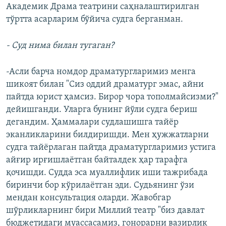
Академик Драма театрини саҳналаштирилган
тўртта асарларим бўйича судга берганман.
- Суд нима билан тугаган?
-Асли барча номдор драматургларимиз менга
шикоят билан "Сиз оддий драматург эмас, айни
пайтда юрист ҳамсиз. Бирор чора тополмайсизми?"
дейишганди. Уларга бунинг йўли судга бериш
дегандим. Ҳаммалари судлашишга тайёр
эканликларини билдиришди. Мен ҳужжатларни
судга тайёрлаган пайтда драматургларимиз устига
айғир ирғишлаётган байталдек ҳар тарафга
қочишди. Судда эса муаллифлик иши тажрибада
биринчи бор кўрилаётган эди. Судьянинг ўзи
мендан консультация оларди. Жавобгар
шўрликларнинг бири Миллий театр "биз давлат
бюджетидаги муассасамиз, гонорарни вазирлик