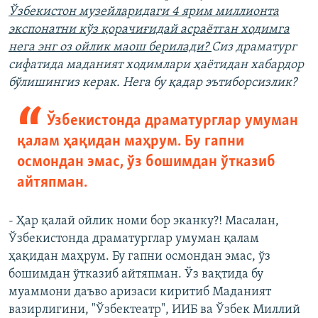
Ўзбекистон музейларидаги 4 ярим миллионта
экспонатни кўз қорачиғидай асраëтган ходимга
нега энг оз ойлик маош берилади?
Сиз драматург
сифатида маданият ходимлари ҳаётидан хабардор
бўлишингиз керак. Нега бу қадар эътиборсизлик?
Ўзбекистонда драматурглар умуман
қалам ҳақидан маҳрум. Бу гапни
осмондан эмас, ўз бошимдан ўтказиб
айтяпман.
- Ҳар қалай ойлик номи бор эканку?! Масалан,
Ўзбекистонда драматурглар умуман қалам
ҳақидан маҳрум. Бу гапни осмондан эмас, ўз
бошимдан ўтказиб айтяпман. Ўз вақтида бу
муаммони даъво аризаси киритиб Маданият
вазирлигини, "Ўзбектеатр", ИИБ ва Ўзбек Миллий