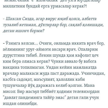
"немисчилик" ё "япончилик "деб ўзга юртдагилар
миллатини бундай ерга урмасалар керак?!
-
Шахсан Сизда, агар вирус юқиб қолса, албатта
тузалиб кетаман, дўхтирлар бор, сақлаб қолишади,
деган ишонч борми?
-
Ўзимга келсак... Очиғи, оиламда иккита врач бор,
аёлимнинг уруғ-аймоғи аксари врач. Опаларим
дурустгина табиб. Лекин шунда ҳам кафолат ҳеч
ким бера олмаса керак? Чунки аввало бу вабога
вакцина топилмаган. Ундан кейин мамлакатда
врачлар малакаси жуда паст даражада. Учинчидан,
касбга садоқат, маъсулият, ҳалоллик каби
тушунчалар йўқ даражага келиб қолган. Мана
мисол: Бир масъул тиббиёт ҳодими телевизордан
"давлат пандемияга тайёр эмас" деган гапи учун
ишдан олинибди.