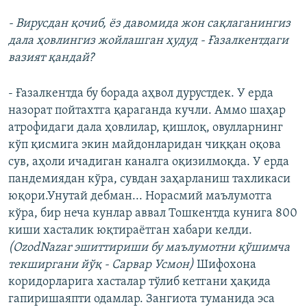
- Вирусдан қочиб, ёз давомида жон сақлаганингиз
дала ҳовлингиз жойлашган ҳудуд - Ғазалкентдаги
вазият қандай?
- Ғазалкентда бу борада аҳвол дурустдек. У ерда
назорат пойтахтга қараганда кучли. Аммо шаҳар
атрофидаги дала ҳовлилар, қишлоқ, овулларнинг
кўп қисмига экин майдонларидан чиққан оқова
сув, аҳоли ичадиган каналга оқизилмоқда. У ерда
пандемиядан кўра, сувдан заҳарланиш тахликаси
юқори.Унутай дебман... Норасмий маълумотга
кўра, бир неча кунлар аввал Тошкентда кунига 800
киши хасталик юқтираётган хабари келди.
(OzodNazar эшиттириши бу маълумотни қўшимча
текширгани йўқ - Сарвар Усмон)
Шифохона
коридорларига хасталар тўлиб кетгани ҳақида
гапиришаяпти одамлар. Зангиота туманида эса