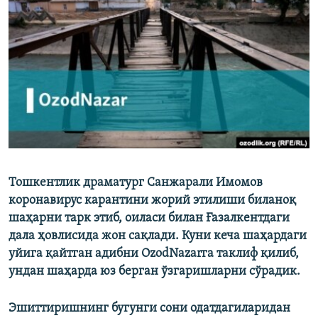
Тошкентлик драматург Санжарали Имомов
коронавирус карантини жорий этилиши биланоқ
шаҳарни тарк этиб, оиласи билан Ғазалкентдаги
дала ҳовлисида жон сақлади. Куни кеча шаҳардаги
уйига қайтган адибни OzodNazarга таклиф қилиб,
ундан шаҳарда юз берган ўзгаришларни сўрадик.
Эшиттиришнинг бугунги сони одатдагиларидан