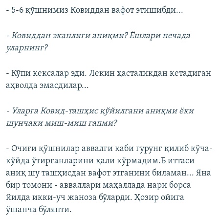
- 5-6 қўшнимиз Ковиддан вафот этишибди...
- Ковиддан эканлиги аниқми? Ёшлари нечада
уларнинг?
- Кўпи кексалар эди. Лекин ҳасталикдан кетадиган
аҳволда эмасдилар...
- Уларга Ковид-ташҳис қўйилгани аниқми ёки
шунчаки миш-миш гапми?
- Очиғи қўшнилар аввалги каби гурунг қилиб кўча-
кўйда ўтирганларини ҳали кўрмадим.Б иттаси
аниқ шу ташҳисдан вафот этганини биламан... Яна
бир томони - авваллари маҳаллада нари борса
йилда икки-уч жаноза бўларди. Ҳозир ойига
ўшанча бўляпти.