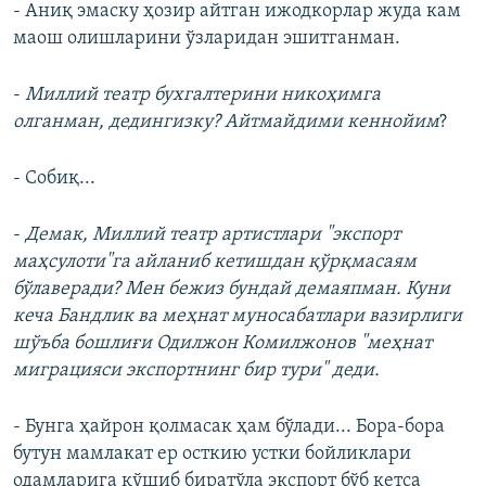
- Аниқ эмаску ҳозир айтган ижодкорлар жуда кам
маош олишларини ўзларидан эшитганман.
-
Миллий театр бухгалтерини никоҳимга
олганман, дедингизку? Айтмайдими кеннойим
?
- Собиқ...
-
Демак, Миллий театр артистлари "экспорт
маҳсулоти"га айланиб кетишдан қўрқмасаям
бўлаверади? Мен бежиз бундай демаяпман. Куни
кеча Бандлик ва меҳнат муносабатлари вазирлиги
шўъба бошлиғи Одилжон Комилжонов "меҳнат
миграцияси экспортнинг бир тури" деди.
- Бунга ҳайрон қолмасак ҳам бўлади... Бора-бора
бутун мамлакат ер осткию устки бойликлари
одамларига қўшиб биратўла экспорт бўб кетса