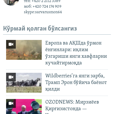
тел: +420 2 2112 3389
моб: +420 724 174 909
skype:sarvarusmon64
Кўрмай қолган бўлсангиз
Европа ва АҚШда ўрмон
ёнғинлари: иқлим
ўзгариши янги хавфларни
кучайтирмоқда
Wildberries’га янги зарба,
Трамп Эрон бўйича баёнот
қилди
OZODNEWS: Мирзиёев
Қирғизистонда —