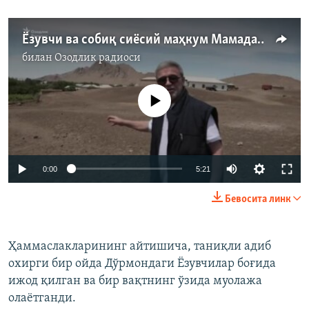
Ёзувчи ва собиқ сиёсий маҳкум Мамадали Маҳмудов вафот этди
билан
Озодлик радиоси
Айни дамда медиа-манба мавжуд эмас
Auto
0:00
5:21
240p
Бевосита линк
360p
Auto
240p
360p
480p
480p
Ҳаммаслакларининг айтишича, таниқли адиб
охирги бир ойда Дўрмондаги Ёзувчилар боғида
720p
720p
1080p
ижод қилган ва бир вақтнинг ўзида муолажа
1080p
олаётганди.