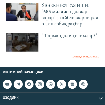
ЎЗБЕКНЕФТГАЗ ИШИ:
"655 миллион доллар
зарар" ва айбловларни рад
этган собиқ раҳбар
"Шармандали ҳокимлар?"
Бошқа мақолалар
ИЖТИМОИЙ ТАРМОҚЛАР
ОЗОДЛИК