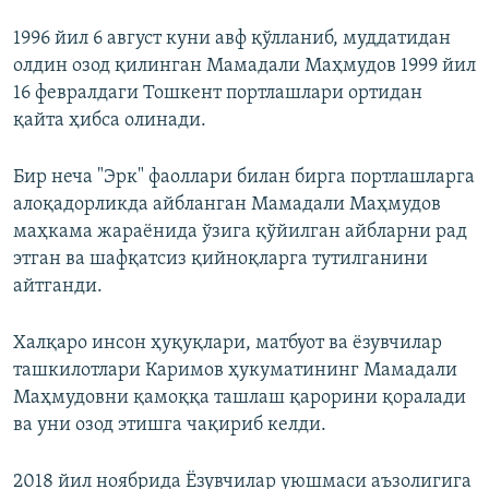
1996 йил 6 август куни авф қўлланиб, муддатидан
олдин озод қилинган Мамадали Маҳмудов 1999 йил
16 февралдаги Тошкент портлашлари ортидан
қайта ҳибса олинади.
Бир неча "Эрк" фаоллари билан бирга портлашларга
алоқадорликда айбланган Мамадали Маҳмудов
маҳкама жараёнида ўзига қўйилган айбларни рад
этган ва шафқатсиз қийноқларга тутилганини
айтганди.
Халқаро инсон ҳуқуқлари, матбуот ва ёзувчилар
ташкилотлари Каримов ҳукуматининг Мамадали
Маҳмудовни қамоққа ташлаш қарорини қоралади
ва уни озод этишга чақириб келди.
2018 йил ноябрида Ёзувчилар уюшмаси аъзолигига