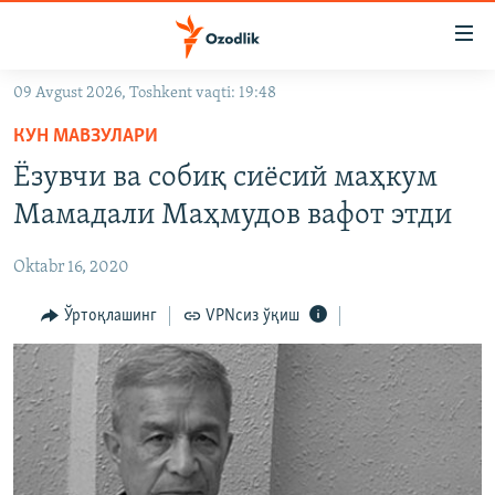
Линклар
Бош
мавзуларга
09 Avgust 2026, Toshkent vaqti: 19:48
ўтинг
OZODLIK SURISHTIRUVLARI
Асосий
КУН МАВЗУЛАРИ
OZODVIDEO
навигацияга
Ёзувчи ва собиқ сиёсий маҳкум
ўтинг
OZODARXIV
Мамадали Маҳмудов вафот этди
Қидиришга
ўтинг
На русском
Oktabr 16, 2020
ИЖТИМОИЙ ТАРМОҚЛАР
Ўртоқлашинг
VPNсиз ўқиш
Озодлик бошқа тилларда