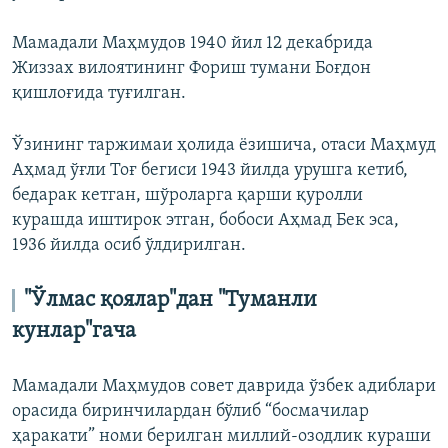
Мамадали Маҳмудов 1940 йил 12 декабрида
Жиззах вилоятининг Фориш тумани Боғдон
қишлоғида туғилган.
Ўзининг таржимаи ҳолида ёзишича, отаси Маҳмуд
Аҳмад ўғли Тоғ бегиси 1943 йилда урушга кетиб,
бедарак кетган, шўроларга қарши қуролли
курашда иштирок этган, бобоси Аҳмад Бек эса,
1936 йилда осиб ўлдирилган.
"Ўлмас қоялар"дан "Туманли
кунлар"гача
Мамадали Маҳмудов совет даврида ўзбек адиблари
орасида биринчилардан бўлиб “босмачилар
ҳаракати” номи берилган миллий-озодлик кураши