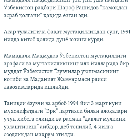
Мамадали Маҳмудовнинг ўзи уни ўша пайтдаги
Ўзбекистон раҳбари Шароф Рашидов “қамоқдан
асраб қолгани” ҳақида ёзган эди.
Асар тўлалигича фақат мустақилликдан сўнг, 1991
йилда китоб ҳолида дунё юзини кўрди.
Мамадали Маҳмудов Ўзбекистон мустақиллиги
арафаси ва мустақилликнинг илк йилларида бир
муддат Ўзбекистон Ёзувчилар уюшмасининг
котиби ва Маданият Жамғармаси раиси
лавозимларида ишлайди.
Таниқли ёзувчи ва арбоб 1994 йил 3 март куни
мухолифатдаги "Эрк" партияси билан алоқалари
учун ҳибсга олинди ва расман “давлат мулкини
ўзлаштириш” айбдор, деб топилиб, 4 йилга
озодликдан маҳрум этилди.