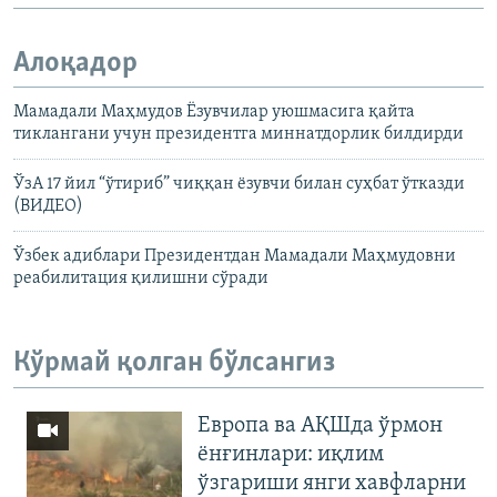
Алоқадор
Мамадали Маҳмудов Ëзувчилар уюшмасига қайта
тиклангани учун президентга миннатдорлик билдирди
ЎзА 17 йил “ўтириб” чиққан ёзувчи билан суҳбат ўтказди
(ВИДЕО)
Ўзбек адиблари Президентдан Мамадали Маҳмудовни
реабилитация қилишни сўради
Кўрмай қолган бўлсангиз
Европа ва АҚШда ўрмон
ёнғинлари: иқлим
ўзгариши янги хавфларни