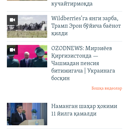
кучайтирмоқда
Wildberries’га янги зарба,
Трамп Эрон бўйича баёнот
қилди
OZODNEWS: Мирзиёев
Қирғизистонда —
Чашмадан пенсия
битимигача | Украинага
босқин
Бошқа видеолар
Наманган шаҳар ҳокими
11 йилга қамалди