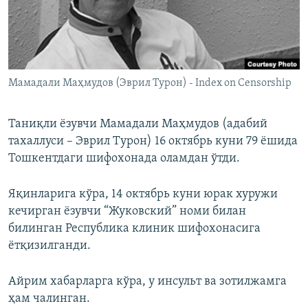
Мамадали Маҳмудов (Эврил Турон) - Index on Censorship
Таниқли ёзувчи Мамадали Маҳмудов (адабий
тахаллуси – Эврил Турон) 16 октябрь куни 79 ёшида
Тошкентдаги шифохонада оламдан ўтди.
Яқинларига кўра, 14 октябрь куни юрак хуружи
кечирган ёзувчи “Жуковский” номи билан
билинган Республика клиник шифохонасига
ётқизилганди.
Айрим хабарларга кўра, у инсульт ва зотилжамга
ҳам чалинган.