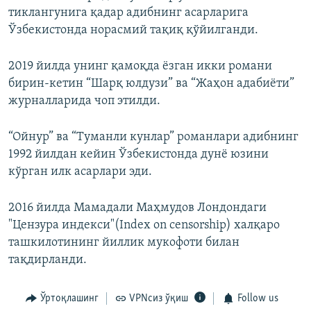
тиклангунига қадар адибнинг асарларига
Ўзбекистонда норасмий тақиқ қўйилганди.
2019 йилда унинг қамоқда ёзган икки романи
бирин-кетин “Шарқ юлдузи” ва “Жаҳон адабиёти”
журналларида чоп этилди.
“Ойнур” ва “Туманли кунлар” романлари адибнинг
1992 йилдан кейин Ўзбекистонда дунё юзини
кўрган илк асарлари эди.
2016 йилда Мамадали Маҳмудов Лондондаги
"Цензура индекси"(Index on censorship) халқаро
ташкилотининг йиллик мукофоти билан
тақдирланди.
Ўртоқлашинг
VPNсиз ўқиш
Follow us