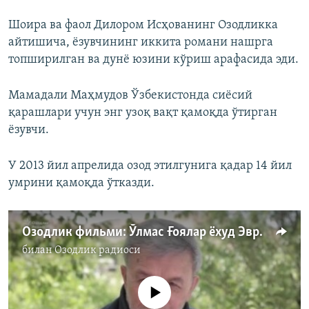
Шоира ва фаол Дилором Исҳованинг Озодликка
айтишича, ёзувчининг иккита романи нашрга
топширилган ва дунё юзини кўриш арафасида эди.
Мамадали Маҳмудов Ўзбекистонда сиёсий
қарашлари учун энг узоқ вақт қамоқда ўтирган
ёзувчи.
У 2013 йил апрелида озод этилгунига қадар 14 йил
умрини қамоқда ўтказди.
Озодлик фильми: Ўлмас Ғоялар ёхуд Эврил Турон қисмати
билан
Озодлик радиоси
Айни дамда медиа-манба мавжуд эмас