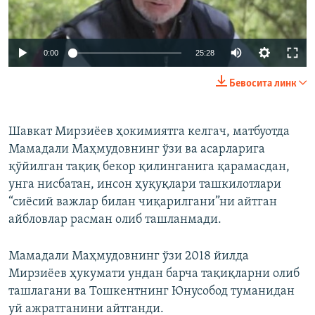
0:00
25:28
Бевосита линк
Шавкат Мирзиёев ҳокимиятга келгач, матбуотда
Мамадали Маҳмудовнинг ўзи ва асарларига
қўйилган тақиқ бекор қилинганига қарамасдан,
унга нисбатан, инсон ҳуқуқлари ташкилотлари
“сиёсий важлар билан чиқарилгани”ни айтган
айбловлар расман олиб ташланмади.
Мамадали Маҳмудовнинг ўзи 2018 йилда
Мирзиёев ҳукумати ундан барча тақиқларни олиб
ташлагани ва Тошкентнинг Юнусобод туманидан
уй ажратганини айтганди.