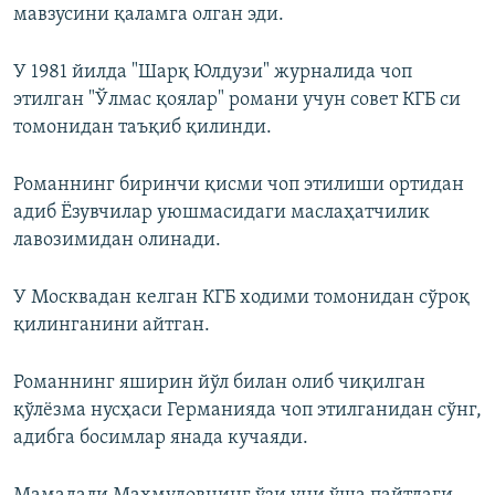
мавзусини қаламга олган эди.
У 1981 йилда "Шарқ Юлдузи" журналида чоп
этилган "Ўлмас қоялар" романи учун совет КГБ си
томонидан таъқиб қилинди.
Романнинг биринчи қисми чоп этилиши ортидан
адиб Ёзувчилар уюшмасидаги маслаҳатчилик
лавозимидан олинади.
У Москвадан келган КГБ ходими томонидан сўроқ
қилинганини айтган.
Романнинг яширин йўл билан олиб чиқилган
қўлёзма нусҳаси Германияда чоп этилганидан сўнг,
адибга босимлар янада кучаяди.