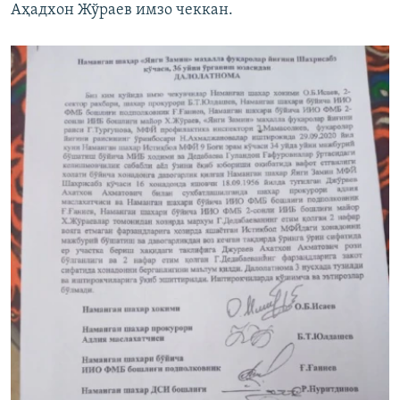
Аҳадхон Жўраев имзо чеккан.