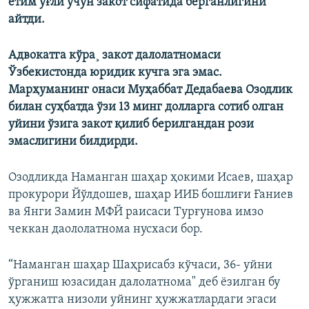
етим ўғли учун закот сифатида берганлигини
айтди.
Адвокатга кўра¸ закот далолатномаси
Ўзбекистонда юридик кучга эга эмас.
Марҳуманинг онаси Муҳаббат Дедабаева Озодлик
билан суҳбатда ўзи 13 минг долларга сотиб олган
уйини ўзига закот қилиб берилгандан рози
эмаслигини билдирди.
Озодликда Наманган шаҳар ҳокими Исаев, шаҳар
прокурори Йўлдошев, шаҳар ИИБ бошлиғи Ғаниев
ва Янги Замин МФЙ раисаси Турғунова имзо
чеккан даололатнома нусхаси бор.
“Наманган шаҳар Шаҳрисабз кўчаси, 36- уйни
ўрганиш юзасидан далолатнома" деб ëзилган бу
ҳужжатга низоли уйнинг ҳужжатлардаги эгаси