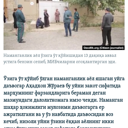
Наманганлик аёл ўзига ўт қўйишидан 13 дақиқа аввал
устига бензин сепиб, МИБчиларни огоҳлантирган эди.
Ўзига ўт қўйиб ўлган наманганлик аëл яшаган уйга
даъвогар Аҳадхон Жўраев бу уйни закот сифатида
марҳумнинг фарзандларига берaман деган
мазмундаги далолатномага имзо чекди. Наманган
шаҳар ҳокимлиги мулозими даъвогарга ер
ажратилгани ва у ўз навбатида даъвосидан воз
кечиб, низоли уйни ўзини ëққан аëлнинг икки