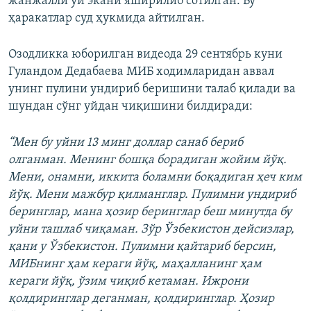
жанжалли уй экани яширилиб сотилган. Бу
ҳаракатлар суд ҳукмида айтилган.
Озодликка юборилган видеода 29 сентябрь куни
Гуландом Дедабаева МИБ ходимларидан аввал
унинг пулини ундириб беришини талаб қилади ва
шундан сўнг уйдан чиқишини билдиради:
“Мен бу уйни 13 минг доллар санаб бериб
олганман. Менинг бошқа борадиган жойим йўқ.
Мени, онамни, иккита боламни боқадиган ҳеч ким
йўқ. Мени мажбур қилманглар. Пулимни ундириб
беринглар, мана ҳозир беринглар беш минутда бу
уйни ташлаб чиқаман. Зўр Ўзбекистон дейсизлар,
қани у Ўзбекистон. Пулимни қайтариб берсин,
МИБнинг ҳам кераги йўқ, маҳалланинг ҳам
кераги йўқ, ўзим чиқиб кетаман. Ижрони
қолдиринглар деганман, қолдиринглар. Ҳозир