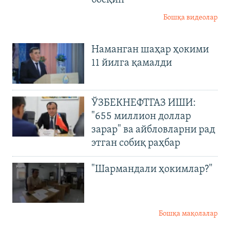
Бошқа видеолар
Наманган шаҳар ҳокими
11 йилга қамалди
ЎЗБЕКНЕФТГАЗ ИШИ:
"655 миллион доллар
зарар" ва айбловларни рад
этган собиқ раҳбар
"Шармандали ҳокимлар?"
Бошқа мақолалар