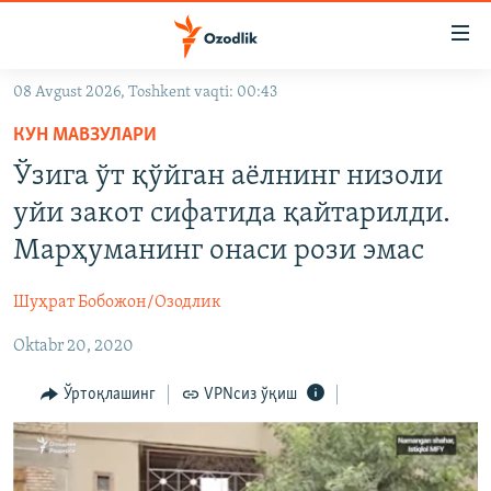
Линклар
Бош
мавзуларга
08 Avgust 2026, Toshkent vaqti: 00:43
ўтинг
OZODLIK SURISHTIRUVLARI
Асосий
КУН МАВЗУЛАРИ
OZODVIDEO
навигацияга
Ўзига ўт қўйган аëлнинг низоли
ўтинг
OZODARXIV
уйи закот сифатида қайтарилди.
Қидиришга
ўтинг
Марҳуманинг онаси рози эмас
На русском
Шуҳрат Бобожон/Озодлик
ИЖТИМОИЙ ТАРМОҚЛАР
Oktabr 20, 2020
Ўртоқлашинг
VPNсиз ўқиш
Озодлик бошқа тилларда