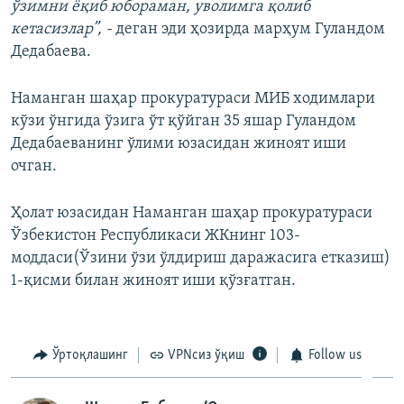
ўзимни ёқиб юбораман, уволимга қолиб
кетасизлар”, -
деган эди ҳозирда марҳум Гуландом
Дедабаева.
Наманган шаҳар прокуратураси МИБ ходимлари
кўзи ўнгида ўзига ўт қўйган 35 яшар Гуландом
Дедабаеванинг ўлими юзасидан жиноят иши
очган.
Ҳолат юзасидан Наманган шаҳар прокуратураси
Ўзбекистон Республикаси ЖКнинг 103-
моддаси(Ўзини ўзи ўлдириш даражасига етказиш)
1-қисми билан жиноят иши қўзғатган.
Ўртоқлашинг
VPNсиз ўқиш
Follow us