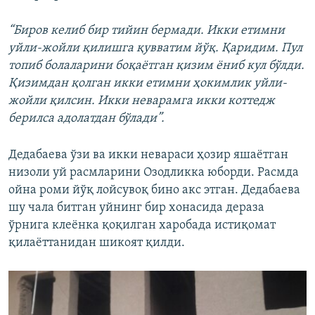
“Биров келиб бир тийин бермади. Икки етимни
уйли-жойли қилишга қувватим йўқ. Қаридим. Пул
топиб болаларини боқаëтган қизим ëниб кул бўлди.
Қизимдан қолган икки етимни ҳокимлик уйли-
жойли қилсин. Икки неварамга икки коттедж
берилса адолатдан бўлади”.
Дедабаева ўзи ва икки невараси ҳозир яшаëтган
низоли уй расмларини Озодликка юборди. Расмда
ойна роми йўқ лойсувоқ бино акс этган. Дедабаева
шу чала битган уйнинг бир хонасида дераза
ўрнига клеёнка қоқилган харобада истиқомат
қилаëттанидан шикоят қилди.