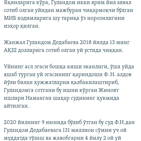
Яқинларига кўра, Гуландом икки ярим йил аввал
сотиб олган уйидан мажбуран чиқармоқчи бўлган
МИБ ходимларига шу тариқа ўз норозилигини
изҳор қилган.
Жанжал Гуландом Дедабаева 2018 йилда 13 минг
АҚШ долларига сотиб олган уй устида чиққан.
Уйнинг асл эгаси бошқа киши эканлиги, ўша уйда
яшаб турган уй эгасининг қариндоши Ф. Н. алдов
йўли билан ҳужжатларни қалбакилаштириб,
Гуландомга сотгани бу ишни кўрган Жиноят
ишлари Наманган шаҳар судининг ҳукмида
айтилган.
2020 йилнинг 9 июнида бўлиб ўтган бу суд Ф.Н.дан
Гуландом Дедабаевага 131 миллион сўмни уч ой
муддатда тўлаш ва жавобгарни 4 йилу 2 ой уй