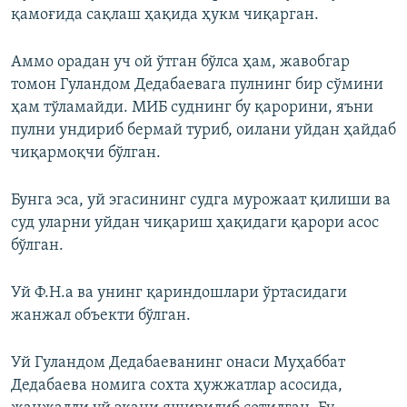
қамоғида сақлаш ҳақида ҳукм чиқарган.
Аммо орадан уч ой ўтган бўлса ҳам, жавобгар
томон Гуландом Дедабаевага пулнинг бир сўмини
ҳам тўламайди. МИБ суднинг бу қарорини, яъни
пулни ундириб бермай туриб, оилани уйдан ҳайдаб
чиқармоқчи бўлган.
Бунга эса, уй эгасининг судга мурожаат қилиши ва
суд уларни уйдан чиқариш ҳақидаги қарори асос
бўлган.
Уй Ф.Н.а ва унинг қариндошлари ўртасидаги
жанжал объекти бўлган.
Уй Гуландом Дедабаеванинг онаси Муҳаббат
Дедабаева номига сохта ҳужжатлар асосида,