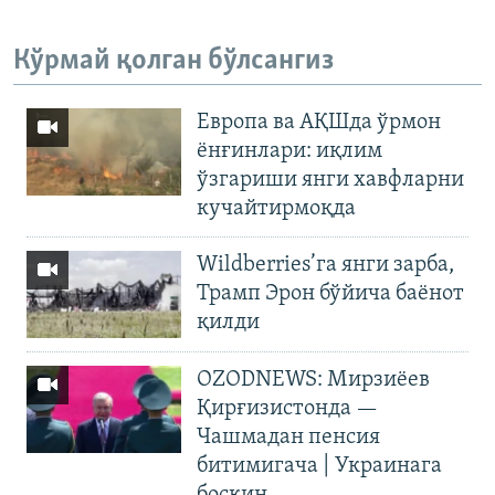
Кўрмай қолган бўлсангиз
Европа ва АҚШда ўрмон
ёнғинлари: иқлим
ўзгариши янги хавфларни
кучайтирмоқда
Wildberries’га янги зарба,
Трамп Эрон бўйича баёнот
қилди
OZODNEWS: Мирзиёев
Қирғизистонда —
Чашмадан пенсия
битимигача | Украинага
босқин