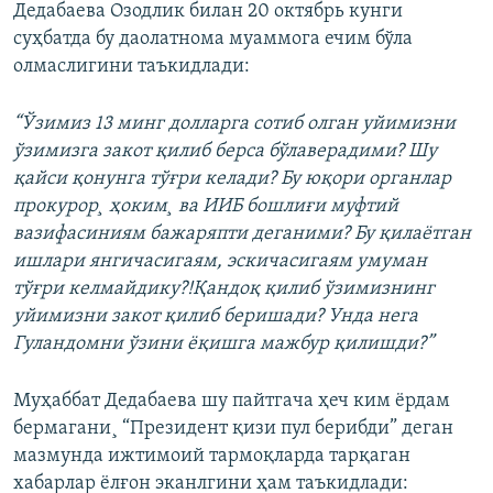
Дедабаева Озодлик билан 20 октябрь кунги
суҳбатда бу даолатнома муаммога ечим бўла
олмаслигини таъкидлади:
“Ўзимиз 13 минг долларга сотиб олган уйимизни
ўзимизга закот қилиб берса бўлаверадими? Шу
қайси қонунга тўғри келади? Бу юқори органлар
прокурор¸ ҳоким¸ ва ИИБ бошлиғи муфтий
вазифасиниям бажаряпти деганими? Бу қилаëтган
ишлари янгичасигаям, эскичасигаям умуман
тўғри келмайдику?!Қандоқ қилиб ўзимизнинг
уйимизни закот қилиб беришади? Унда нега
Гуландомни ўзини ëқишга мажбур қилишди?”
Муҳаббат Дедабаева шу пайтгача ҳеч ким ëрдам
бермагани¸ “Президент қизи пул берибди” деган
мазмунда ижтимоий тармоқларда тарқаган
хабарлар ëлғон эканлгини ҳам таъкидлади: