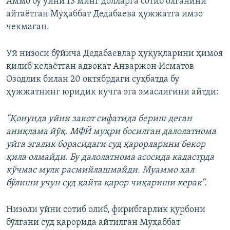
Аммо бу уйни 13 минг долларга сотиб олганини
айтаëтган Муҳаббат Дедабаева ҳужжатга имзо
чекмаган.
Уй низоси бўйича Дедабаевлар ҳуқуқларини ҳимоя
қилиб келаëтган адвокат Анваржон Исматов
Озодлик билан 20 октябрдаги суҳбатда бу
ҳужжатнинг юридик кучга эга эмаслигини айтди:
“Қонунда уйни закот сифатида бериш деган
аниқлама йўқ. МФЙ муҳри босилган далолатнома
уйга эгалик борасидаги суд қарорларини бекор
қила олмайди. Бу далолатнома асосида кадастрда
кўчмас мулк расмийлашмайди. Муаммо ҳал
бўлиши учун суд қайта қарор чиқариши керак“.
Низоли уйни сотиб олиб, фирибгарлик қурбони
бўлгани суд қарорида айтилган Муҳаббат