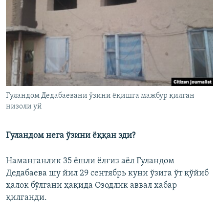
Гуландом Дедабаевани ўзини ëқишга мажбур қилган
низоли уй
Гуландом нега ўзини ëққан эди?
Наманганлик 35 ёшли ёлғиз аёл Гуландом
Дедабаева шу йил 29 сентябрь куни ўзига ўт қўйиб
ҳалок бўлгани ҳақида Озодлик аввал хабар
қилганди.