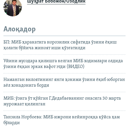
Шуҳрат Бобожон/Озодлик
Алоқадор
БП: МИБ ҳаракатига норозилик сифатида ўзини ëқиш
ҳолати бўйича жиноят иши қўзғатилди
Уйини мусодара қилишга келган МИБ ходимлари олдида
ўзини ëққан эркак вафот этди (ВИДЕО)
Наманган вилоятининг янги ҳокими ўзини ёқиб юборган
аёл хонадонига борди
МИБ: ўзига ўт қўйган Г.Дедабаеванинг онасига 30 марта
мурожаат қилинган
Танзила Норбоева: МИБ ижрони кейинроққа қўйса ҳам
бўларди