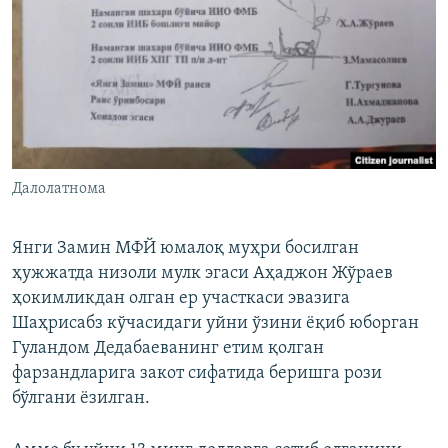
Далолатнома
Янги Замин МФЙ юмалоқ муҳри босилган
ҳужжатда низоли мулк эгаси Аҳаджон Жўраев
ҳокимликдан олган ер участкаси эвазига
Шаҳрисабз кўчасидаги уйни ўзини ëқиб юборган
Гуландом Дедабаеванинг етим қолган
фарзандларига закот сифатида беришга рози
бўлгани ëзилган.