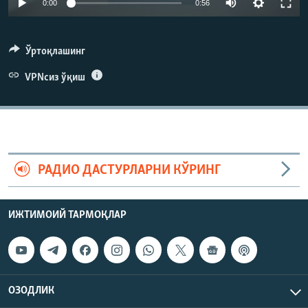
0:00
0:56
240p
360p
Ўртоқлашинг
480p
VPNсиз ўқиш
Auto
240p
360p
480p
720p
720p
1080p
1080p
РАДИО ДАСТУРЛАРНИ КЎРИНГ
ИЖТИМОИЙ ТАРМОҚЛАР
ОЗОДЛИК