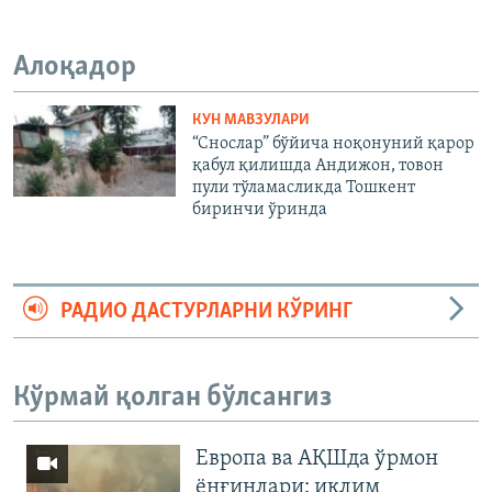
Алоқадор
КУН МАВЗУЛАРИ
“Снослар” бўйича ноқонуний қарор
қабул қилишда Андижон, товон
пули тўламасликда Тошкент
биринчи ўринда
РАДИО ДАСТУРЛАРНИ КЎРИНГ
Кўрмай қолган бўлсангиз
Европа ва АҚШда ўрмон
ёнғинлари: иқлим