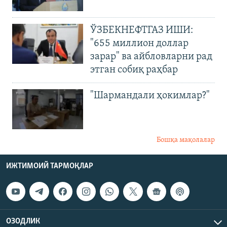
ЎЗБЕКНЕФТГАЗ ИШИ:
"655 миллион доллар
зарар" ва айбловларни рад
этган собиқ раҳбар
"Шармандали ҳокимлар?"
Бошқа мақолалар
ИЖТИМОИЙ ТАРМОҚЛАР
ОЗОДЛИК