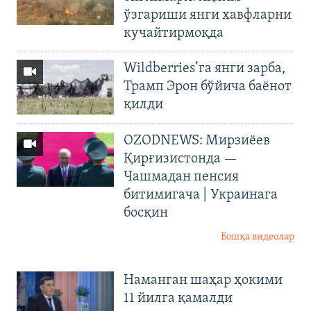
ўзгариши янги хавфларни
кучайтирмоқда
Wildberries’га янги зарба,
Трамп Эрон бўйича баёнот
қилди
OZODNEWS: Мирзиёев
Қирғизистонда —
Чашмадан пенсия
битимигача | Украинага
босқин
Бошқа видеолар
Наманган шаҳар ҳокими
11 йилга қамалди