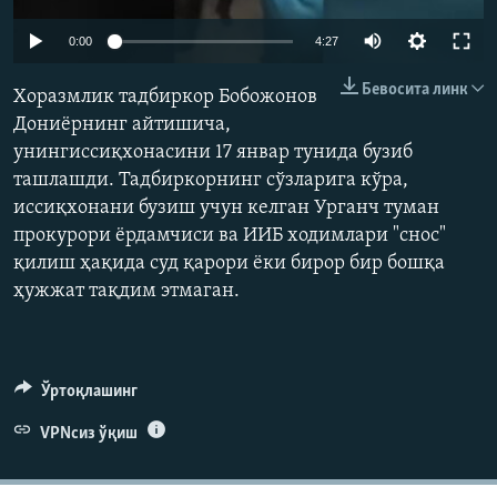
Auto
0:00
4:27
240p
Бевосита линк
Хоразмлик тадбиркор Бобожонов
360p
Дониёрнинг айтишича,
унингиссиқхонасини 17 январ тунида бузиб
480p
Auto
240p
360p
480p
ташлашди. Тадбиркорнинг сўзларига кўра,
720p
иссиқхонани бузиш учун келган Урганч туман
720p
прокурори ёрдамчиси ва ИИБ ходимлари "снос"
қилиш ҳақида суд қарори ёки бирор бир бошқа
ҳужжат тақдим этмаган.
Ўртоқлашинг
VPNсиз ўқиш