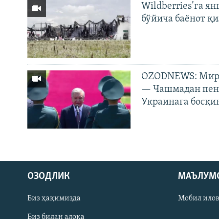
Wildberries’га ян
бўйича баёнот қ
OZODNEWS: Мирз
— Чашмадан пенс
Украинага босқи
На русском
ОЗОДЛИК
МАЪЛУМ
ИЖТИМОИЙ ТАРМОҚЛАР
Биз ҳақимизда
Мобил ило
Биз билан алоқа