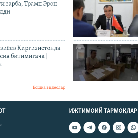
ги зарба, Трамп Эрон
илди
иёев Қирғизистонда
ия битимигача |
н
Бошқа видеолар
ОТ
ИЖТИМОИЙ ТАРМОҚЛАР
ва