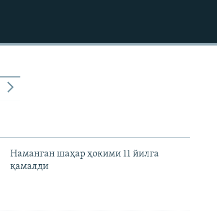
КИРИТИШ (EMBED)
Наманган шаҳар ҳокими 11 йилга
қамалди