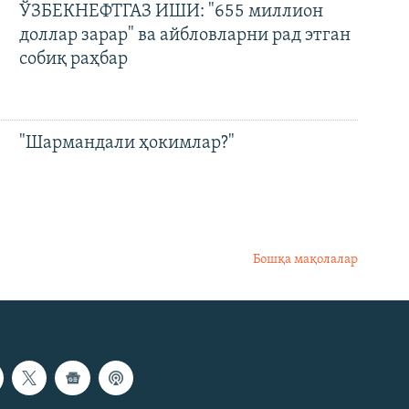
ЎЗБЕКНЕФТГАЗ ИШИ: "655 миллион
доллар зарар" ва айбловларни рад этган
собиқ раҳбар
"Шармандали ҳокимлар?"
Бошқа мақолалар