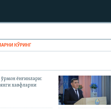
ЛАРНИ КЎРИНГ
 ўрмон ёнғинлари:
янги хавфларни