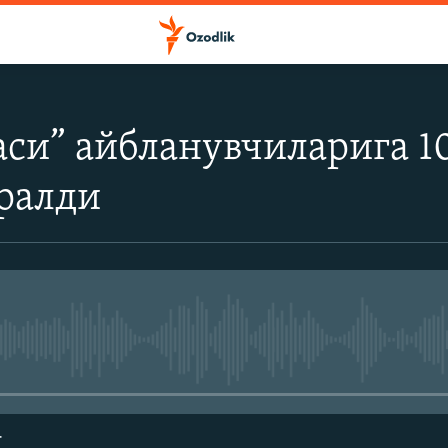
аси” айбланувчиларига 1
ралди
Айни дамда медиа-манба мавжу
г