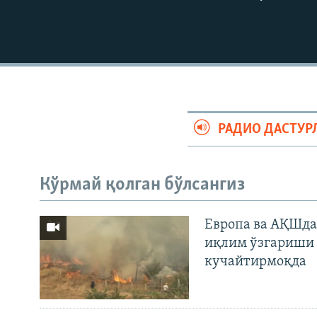
РАДИО ДАСТУР
Кўрмай қолган бўлсангиз
Европа ва АҚШда
иқлим ўзгариши 
кучайтирмоқда