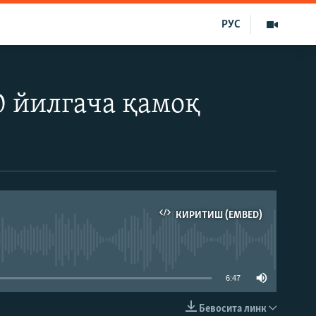
РУС
0 йилгача қамоқ
КИРИТИШ (EMBED)
д эмас
6:47
Бевосита линк