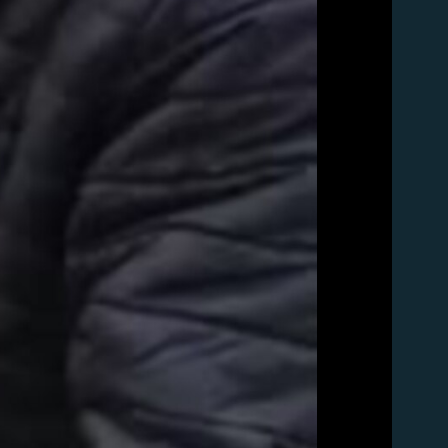
д эмас