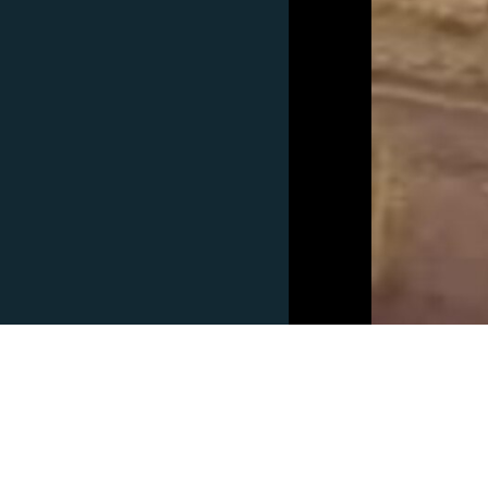
На русском
ИЖТИМОИЙ ТАРМОҚЛАР
Озодлик бошқа тилларда