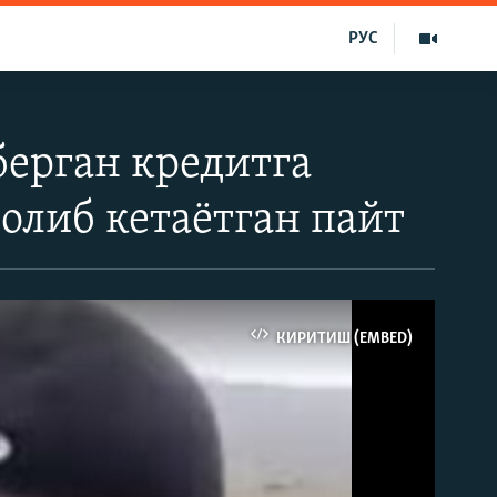
РУС
ерган кредитга
либ кетаётган пайт
КИРИТИШ (EMBED)