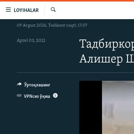
Линклар
LOYIHALAR
Бош
мавзуларга
Излаш
09 Avgust 2026, Toshkent vaqti: 17:07
OZODLIK SURISHTIRUVLARI
ўтинг
Асосий
OZODVIDEO
Aprel 03, 2021
Тадбиркор
навигацияга
OZODARXIV
ўтинг
Алишер Ш
Қидиришга
ўтинг
Ўртоқлашинг
VPNсиз ўқиш