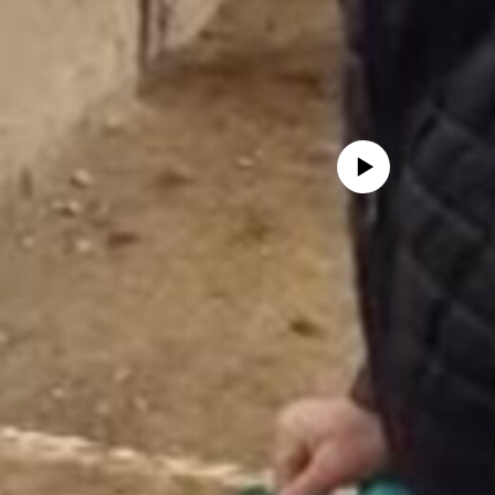
Айни дамда медиа-манба мавжу