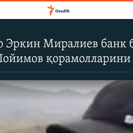
 Эркин Миралиев банк б
ойимов қорамолларини о