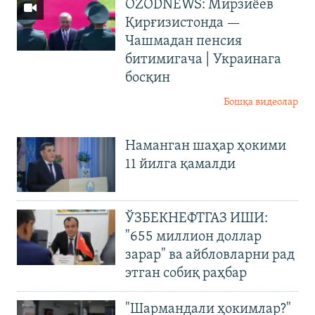
OZODNEWS: Мирзиёев
Қирғизистонда —
Чашмадан пенсия
битимигача | Украинага
босқин
Бошқа видеолар
Наманган шаҳар ҳокими
11 йилга қамалди
ЎЗБЕКНЕФТГАЗ ИШИ:
"655 миллион доллар
зарар" ва айбловларни рад
этган собиқ раҳбар
"Шармандали ҳокимлар?"