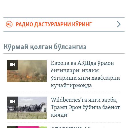
РАДИО ДАСТУРЛАРНИ КЎРИНГ
Кўрмай қолган бўлсангиз
Европа ва АҚШда ўрмон
ёнғинлари: иқлим
ўзгариши янги хавфларни
кучайтирмоқда
Wildberries’га янги зарба,
Трамп Эрон бўйича баёнот
қилди