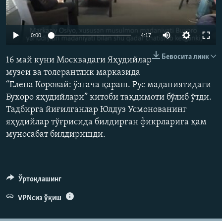
Auto
0:00
4:17
240p
Бевосита линк
16 май куни Москвадаги Яҳудийлар
360p
музеи ва толерантлик марказида
“Елена Коровай: ўзгача қараш. Рус маданиятидаги
480p
Auto
240p
360p
480p
Бухоро яҳудийлари” китоби тақдимоти бўлиб ўтди.
720p
Тадбирга йиғилганлар Юлдуз Усмонованинг
720p
1080p
1080p
яҳудийлар тўғрисида билдирган фикрларига ҳам
муносабат билдиришди.
Ўртоқлашинг
VPNсиз ўқиш