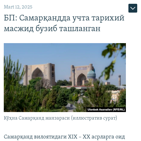
Mart 12, 2025
БП: Самарқандда учта тарихий
масжид бузиб ташланган
Кўҳна Самарқанд манзараси (иллюстратив сурат)
Самарқанд вилоятидаги XIX – XX асрларга оид