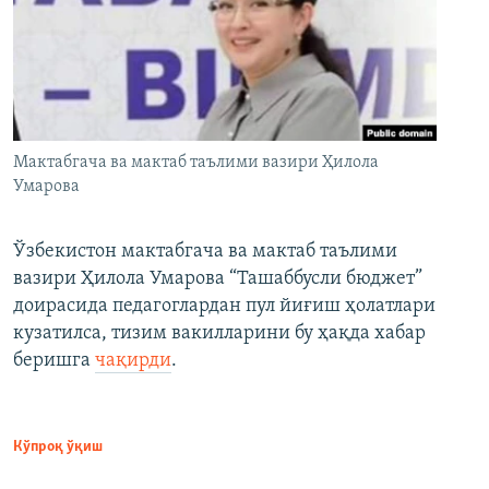
Мактабгача ва мактаб таълими вазири Ҳилола
Умарова
Ўзбекистон мактабгача ва мактаб таълими
вазири Ҳилола Умарова “Ташаббусли бюджет”
доирасида педагоглардан пул йиғиш ҳолатлари
кузатилса, тизим вакилларини бу ҳақда хабар
беришга
чақирди
.
Кўпроқ ўқиш