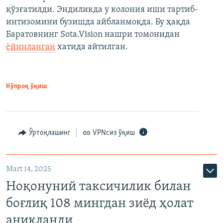
қўзғатилди. Эндиликда у колония иши тартиб-
интизомини бузишда айбланмоқда. Бу ҳақда
Баратовнинг Sota.Vision нашри томонидан
ёйинланган
хатида айтилган.
Кўпроқ ўқиш
Ўртоқлашинг
VPNсиз ўқиш
Mart 14, 2025
Ноқонуний таксичилик билан
боғлиқ 108 мингдан зиёд ҳолат
аниқланди