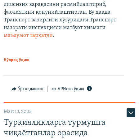
лицензия варақасини расмийлаштириб,
фаолиятини қонунийлаштирган. Бу ҳақда
Транспорт вазирлиги ҳузуридаги Транспорт
назорати инспекцияси матбуот хизмати
маълумот тарқатди
.
Кўпроқ ўқиш
Ўртоқлашинг
VPNсиз ўқиш
Mart 13, 2025
Туркияликларга турмушга
чиқаётганлар орасида