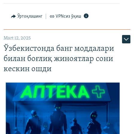
Ўртоқлашинг
VPNсиз ўқиш
Mart 12, 2025
Ўзбекистонда банг моддалари
билан боғлиқ жиноятлар сони
кескин ошди