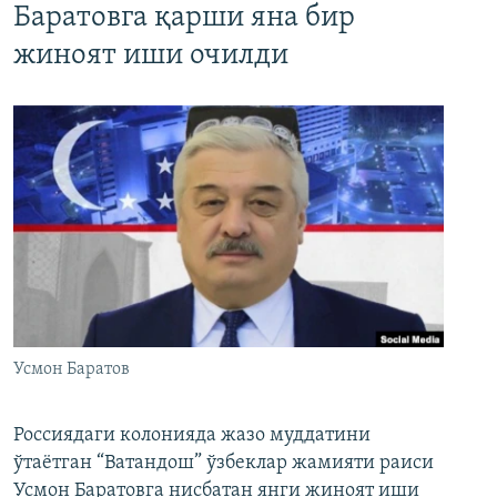
Баратовга қарши яна бир
жиноят иши очилди
Усмон Баратов
Россиядаги колонияда жазо муддатини
ўтаётган “Ватандош” ўзбеклар жамияти раиси
Усмон Баратовга нисбатан янги жиноят иши