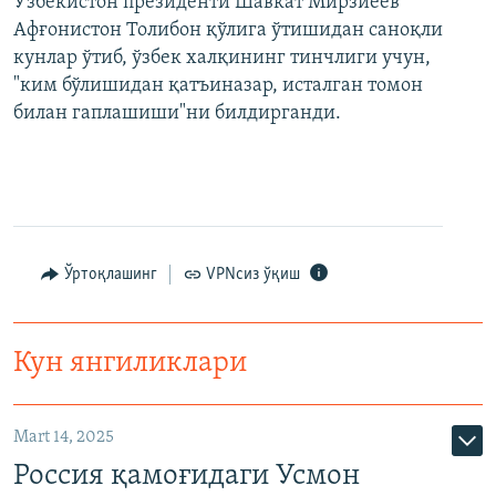
Ўзбекистон президенти Шавкат Мирзиёев
Афғонистон Толибон қўлига ўтишидан саноқли
кунлар ўтиб, ўзбек халқининг тинчлиги учун,
"ким бўлишидан қатъиназар, исталган томон
билан гаплашиши"ни билдирганди.
Ўртоқлашинг
VPNсиз ўқиш
Кун янгиликлари
Mart 14, 2025
Россия қамоғидаги Усмон