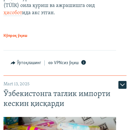
(ТÜİК) оила қуриш ва ажрашишга оид
ҳисобот
ида акс этган.
Кўпроқ ўқиш
Ўртоқлашинг
VPNсиз ўқиш
Mart 13, 2025
Ўзбекистонга таглик импорти
кескин қисқарди