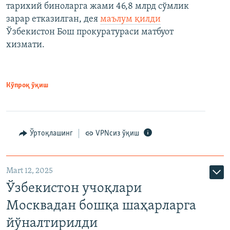
тарихий биноларга жами 46,8 млрд сўмлик
зарар етказилган, дея
маълум қилди
Ўзбекистон Бош прокуратураси матбуот
хизмати.
Кўпроқ ўқиш
Ўртоқлашинг
VPNсиз ўқиш
Mart 12, 2025
Ўзбекистон учоқлари
Москвадан бошқа шаҳарларга
йўналтирилди