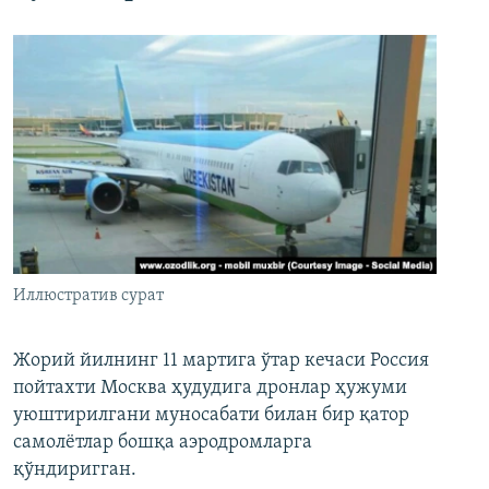
Иллюстратив сурат
Жорий йилнинг 11 мартига ўтар кечаси Россия
пойтахти Москва ҳудудига дронлар ҳужуми
уюштирилгани муносабати билан бир қатор
самолётлар бошқа аэродромларга
қўндиригган.