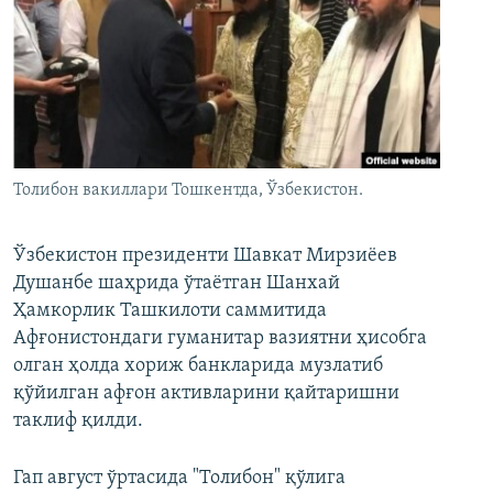
Толибон вакиллари Тошкентда, Ўзбекистон.
Ўзбекистон президенти Шавкат Мирзиёев
Душанбе шаҳрида ўтаётган Шанхай
Ҳамкорлик Ташкилоти саммитида
Афғонистондаги гуманитар вазиятни ҳисобга
олган ҳолда хориж банкларида музлатиб
қўйилган афғон активларини қайтаришни
таклиф қилди.
Гап август ўртасида "Толибон" қўлига