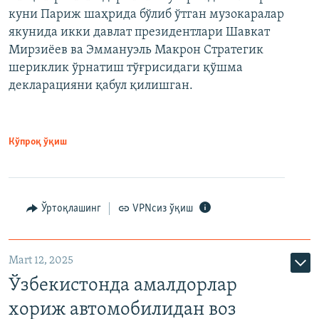
куни Париж шаҳрида бўлиб ўтган музокаралар
якунида икки давлат президентлари Шавкат
Мирзиёев ва Эммануэль Макрон Стратегик
шериклик ўрнатиш тўғрисидаги қўшма
декларацияни қабул қилишган.
Кўпроқ ўқиш
Ўртоқлашинг
VPNсиз ўқиш
Mart 12, 2025
Ўзбекистонда амалдорлар
хориж автомобилидан воз