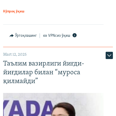
Кўпроқ ўқиш
Ўртоқлашинг
VPNсиз ўқиш
Mart 12, 2025
Таълим вазирлиги йиғди-
йиғдилар билан “муроса
қилмайди”