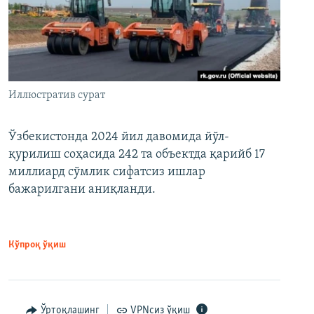
Иллюстратив сурат
Ўзбекистонда 2024 йил давомида йўл-
қурилиш соҳасида 242 та объектда қарийб 17
миллиард сўмлик сифатсиз ишлар
бажарилгани аниқланди.
Кўпроқ ўқиш
Ўртоқлашинг
VPNсиз ўқиш