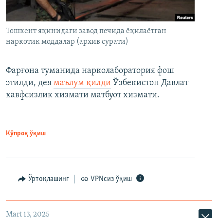
Тошкент яқинидаги завод печида ёқилаётган
наркотик моддалар (архив сурати)
Фарғона туманида нарколаборатория фош
этилди, дея
маълум қилди
Ўзбекистон Давлат
хавфсизлик хизмати матбуот хизмати.
Кўпроқ ўқиш
Ўртоқлашинг
VPNсиз ўқиш
Mart 13, 2025