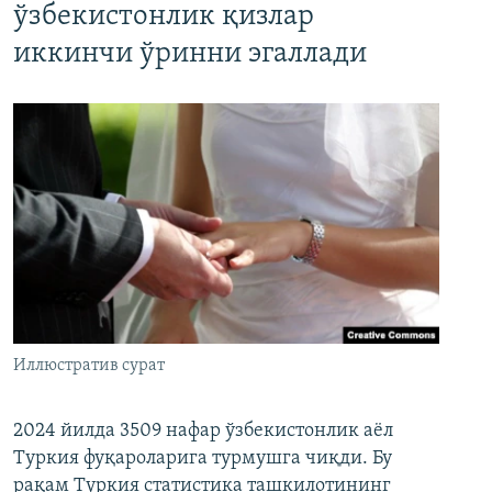
ўзбекистонлик қизлар
иккинчи ўринни эгаллади
Иллюстратив сурат
2024 йилда 3509 нафар ўзбекистонлик аёл
Туркия фуқароларига турмушга чиқди. Бу
рақам Туркия статистика ташкилотининг