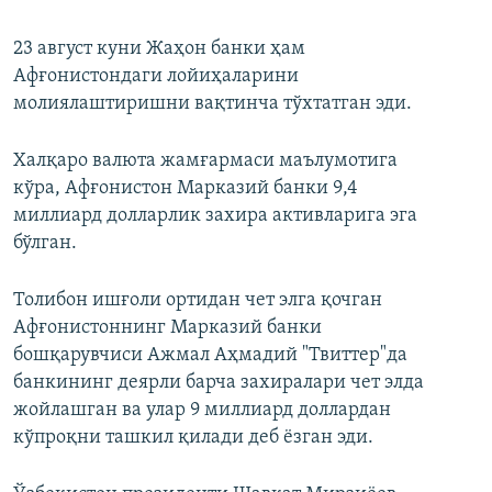
23 август куни Жаҳон банки ҳам
Афғонистондаги лойиҳаларини
молиялаштиришни вақтинча тўхтатган эди.
Халқаро валюта жамғармаси маълумотига
кўра, Афғонистон Марказий банки 9,4
миллиард долларлик захира активларига эга
бўлган.
Толибон ишғоли ортидан чет элга қочган
Афғонистоннинг Марказий банки
бошқарувчиси Ажмал Аҳмадий "Твиттер"да
банкининг деярли барча захиралари чет элда
жойлашган ва улар 9 миллиард доллардан
кўпроқни ташкил қилади деб ёзган эди.