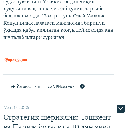
судланувчининг Ўзбекистондан чиқиш
ҳуқуқини вақтинча чеклаб қўйиш тартиби
белгиланмоқда. 12 март куни Олий Мажлис
Қонунчилик палатаси мажлисида биринчи
ўқишда қабул қилинган қонун лойиҳасида ана
шу талаб илгари сурилган.
Кўпроқ ўқиш
Ўртоқлашинг
VPNсиз ўқиш
Mart 13, 2025
Стратегик шериклик: Тошкент
ва Париж ўртасида 10 дан зиёд