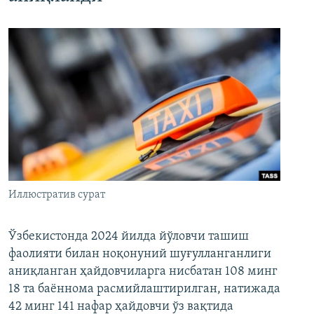
Иллюстратив сурат
Ўзбекистонда 2024 йилда йўловчи ташиш
фаолияти билан ноқонуний шуғулланганлиги
аниқланган ҳайдовчиларга нисбатан 108 минг
18 та баённома расмийлаштирилган, натижада
42 минг 141 нафар ҳайдовчи ўз вақтида