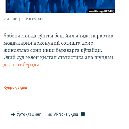
Иллюстратив сурат
Ўзбекистонда сўнгги беш йил ичида наркотик
моддаларни ноқонуний сотишга доир
жиноятлар сони икки бараварга кўпайди.
Олий суд эълон қилган статистика ана шундан
далолат беради
.
Кўпроқ ўқиш
Ўртоқлашинг
VPNсиз ўқиш