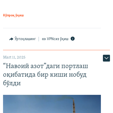
Кўпроқ ўқиш
Ўртоқлашинг
VPNсиз ўқиш
Mart 11, 2025
“Навоий азот”даги портлаш
оқибатида бир киши нобуд
бўлди