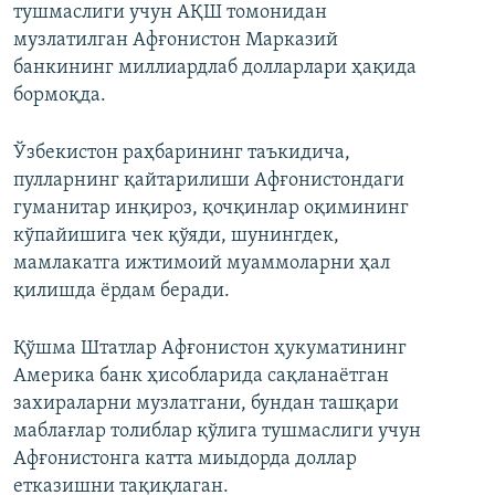
тушмаслиги учун АҚШ томонидан
музлатилган Афғонистон Марказий
банкининг миллиардлаб долларлари ҳақида
бормоқда.
Ўзбекистон раҳбарининг таъкидича,
пулларнинг қайтарилиши Афғонистондаги
гуманитар инқироз, қочқинлар оқимининг
кўпайишига чек қўяди, шунингдек,
мамлакатга ижтимоий муаммоларни ҳал
қилишда ёрдам беради.
Қўшма Штатлар Афғонистон ҳукуматининг
Америка банк ҳисобларида сақланаётган
захираларни музлатгани, бундан ташқари
маблағлар толиблар қўлига тушмаслиги учун
Афғонистонга катта миыдорда доллар
етказишни тақиқлаган.