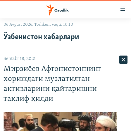
Линклар
Бош
мавзуларга
06 Avgust 2026, Toshkent vaqti: 10:10
ўтинг
OZODLIK SURISHTIRUVLARI
Асосий
Ўзбекистон хабарлари
OZODVIDEO
навигацияга
ўтинг
OZODARXIV
Қидиришга
Sentabr 18, 2021
ўтинг
На русском
Мирзиёев Афғонистоннинг
хориждаги музлатилган
ИЖТИМОИЙ ТАРМОҚЛАР
активларини қайтаришни
таклиф қилди
Озодлик бошқа тилларда