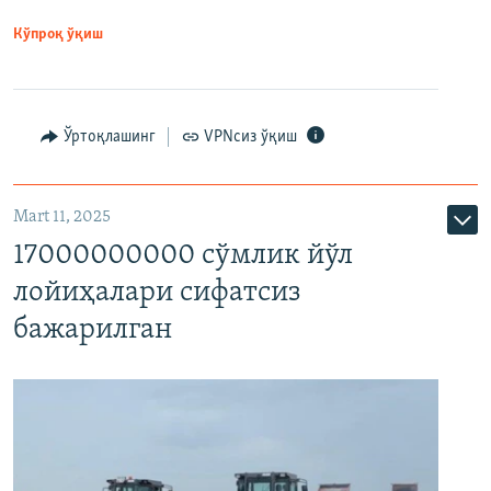
Кўпроқ ўқиш
Ўртоқлашинг
VPNсиз ўқиш
Mart 11, 2025
17000000000 сўмлик йўл
лойиҳалари сифатсиз
бажарилган