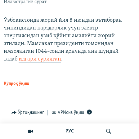
Иллюстратив сурат
Ўзбекистонда жорий йил 8 июндан эътиборан
чиқиндидан қарздорлик учун электр
энергиясидан узиб қўйиш амалиёти жорий
этилади. Мамлакат президенти томонидан
имзоланган 1044-сонли қонунда ана шундай
талаб
илгари сурилган
.
Кўпроқ ўқиш
Ўртоқлашинг
VPNсиз ўқиш
РУС