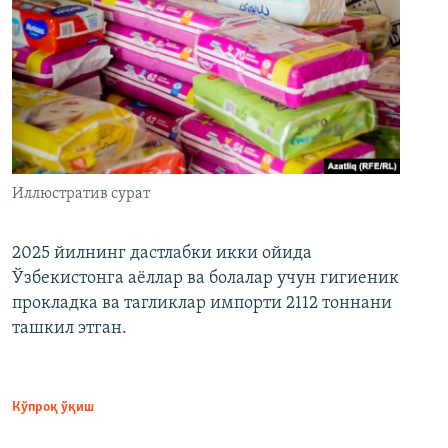
Иллюстратив сурат
2025 йилнинг дастлабки икки ойида
Ўзбекистонга аёллар ва болалар учун гигиеник
прокладка ва тагликлар импорти 2112 тоннани
ташкил этган.
Кўпроқ ўқиш