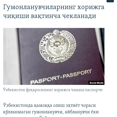
Гумонланувчиларнинг хорижга
чиқиши вақтинча чекланади
Ўзбекистон фуқаросининг хорижга чиқиш паспорти
Ўзбекистонда қамоққа олиш эҳтиёт чораси
қўлланмаган гумонланувчи, айбланувчи ёки