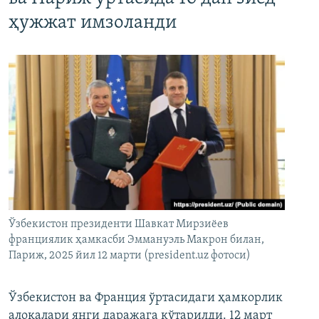
ҳужжат имзоланди
Ўзбекистон президенти Шавкат Мирзиёев
франциялик ҳамкасби Эммануэль Макрон билан,
Париж, 2025 йил 12 марти (president.uz фотоси)
Ўзбекистон ва Франция ўртасидаги ҳамкорлик
алоқалари янги даражага кўтарилди. 12 март