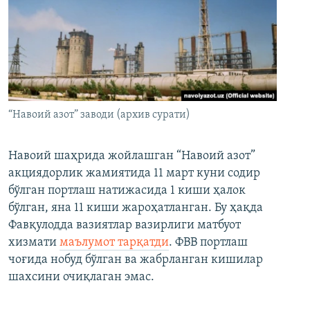
“Навоий азот” заводи (архив сурати)
Навоий шаҳрида жойлашган “Навоий азот”
акциядорлик жамиятида 11 март куни содир
бўлган портлаш натижасида 1 киши ҳалок
бўлган, яна 11 киши жароҳатланган. Бу ҳақда
Фавқулодда вазиятлар вазирлиги матбуот
хизмати
маълумот тарқатди
. ФВВ портлаш
чоғида нобуд бўлган ва жабрланган кишилар
шахсини очиқлаган эмас.