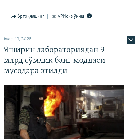
Ўртоқлашинг
VPNсиз ўқиш
Mart 13, 2025
Яширин лабораториядан 9
млрд сўмлик банг моддаси
мусодара этилди