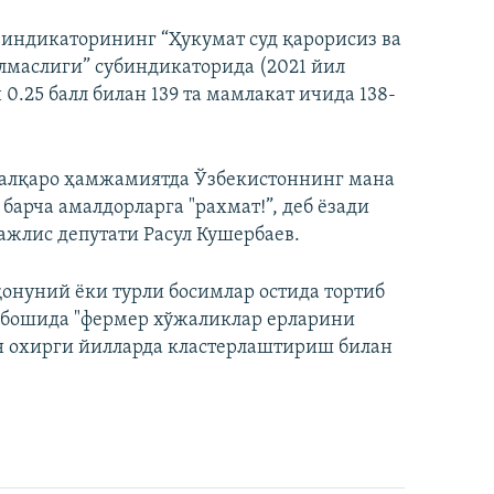
индикаторининг “Ҳукумат суд қарорисиз ва
илмаслиги” субиндикаторида (2021 йил
0.25 балл билан 139 та мамлакат ичида 138-
 халқаро ҳамжамиятда Ўзбекистоннинг мана
барча амалдорларга "рахмат!”, деб ёзади
мажлис депутати Расул Кушербаев.
онуний ёки турли босимлар остида тортиб
р бошида "фермер хўжаликлар ерларини
н охирги йилларда кластерлаштириш билан