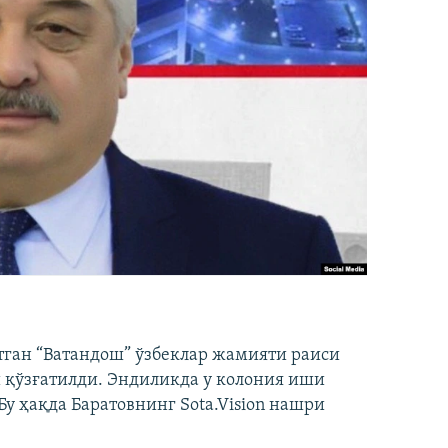
тган “Ватандош” ўзбеклар жамияти раиси
 қўзғатилди. Эндиликда у колония иши
у ҳақда Баратовнинг Sota.Vision нашри