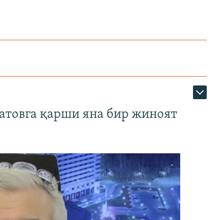
атовга қарши яна бир жиноят