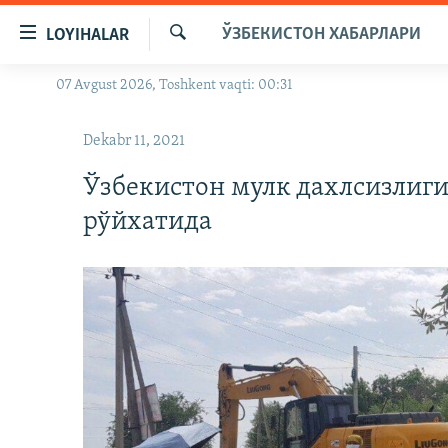
Линклар
ЎЗБЕКИСТОН ХАБАРЛАРИ
LOYIHALAR
Бош
мавзуларга
Излаш
07 Avgust 2026, Toshkent vaqti: 00:31
OZODLIK SURISHTIRUVLARI
ўтинг
Асосий
OZODVIDEO
Dekabr 11, 2021
навигацияга
OZODARXIV
ўтинг
Ўзбекистон мулк дахлсизлиг
Қидиришга
рўйхатида
ўтинг