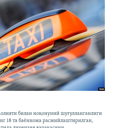
аолияти билан ноқонуний шуғулланганлиги
нг 18 та баённома расмийлаштирилган,
ақтида лицензия варақасини