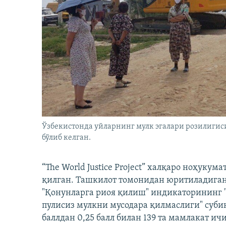
Ўзбекистонда уйларнинг мулк эгалари розилигис
бўлиб келган.
“The World Justice Project” халқаро ноҳуку
қилган. Ташкилот томонидан юритиладиган
"Қонунларга риоя қилиш" индикаторининг "
пулисиз мулкни мусодара қилмаслиги" суби
баллдан 0,25 балл билан 139 та мамлакат ич