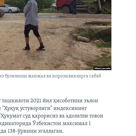
из бузилиши жанжал ва норозиликларга сабаб
мат ташкилоти 2021 йил ҳисоботини эълон
 "Ҳуқуқ устуворлиги" индексининг
Ҳукумат суд қарорисиз ва адолатли товон
ндикаторида Ўзбекистон максимал 1
ида 138-ўринни эгаллаган.