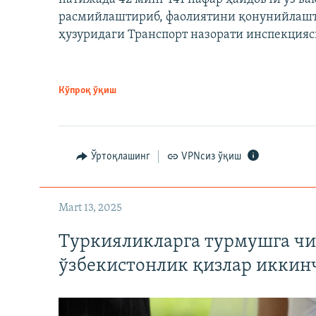
расмийлаштириб, фаолиятини қонунийлашти
ҳузуридаги Транспорт назорати инспекцияс
Кўпроқ ўқиш
Ўртоқлашинг
VPNсиз ўқиш
Mart 13, 2025
Туркияликларга турмушга чи
ўзбекистонлик қизлар иккин