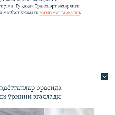
рган. Бу ҳақда Транспорт вазирлиги
и матбуот хизмати
маълумот тарқатди
.
қаётганлар орасида
чи ўринни эгаллади