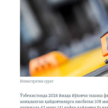
Иллюстратив сурат
Ўзбекистонда 2024 йилда йўловчи ташиш ф
аниқланган ҳайдовчиларга нисбатан 108 ми
натижада 42 минг 141 нафар ҳайдовчи ўз в