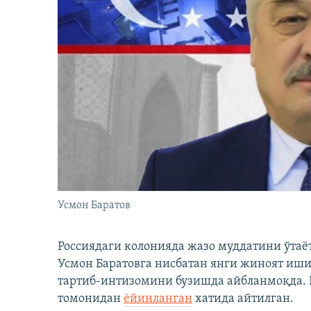
Усмон Баратов
Россиядаги колонияда жазо муддатини ўтаё
Усмон Баратовга нисбатан янги жиноят иши
тартиб-интизомини бузишда айбланмоқда. Б
томонидан
ёйинланган
хатида айтилган.