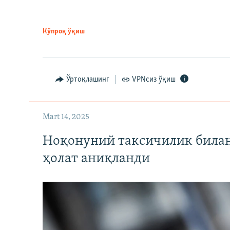
Кўпроқ ўқиш
Ўртоқлашинг
VPNсиз ўқиш
Mart 14, 2025
Ноқонуний таксичилик билан
ҳолат аниқланди