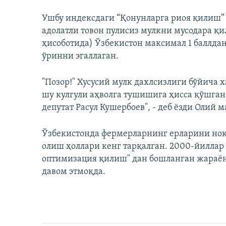
Ушбу индексдаги “Қонунларга риоя қилиш” 
адолатли товон пулисиз мулкни мусодара қ
ҳисоботида) Ўзбекистон максимал 1 баллдан 
ўринни эгаллаган.
"Позор!" Хусусий мулк дахлсизлиги бўйича
шу кулгули аҳволга тушишига ҳисса қўшган 
депутат Расул Кушербоев", - деб ёзди Олий 
Ўзбекистонда фермерларнинг ерларини ноқ
олиш ҳоллари кенг тарқалган. 2000-йилла
оптимизация қилиш" дан бошланган жараё
давом этмоқда.