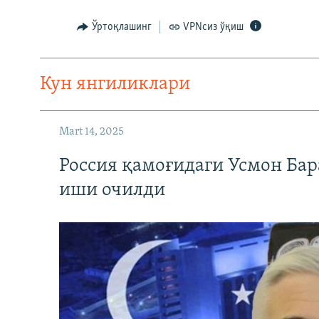
Ўртоқлашинг
VPNсиз ўқиш
Кун янгиликлари
Mart 14, 2025
Россия қамоғидаги Усмон Бар
иши очилди