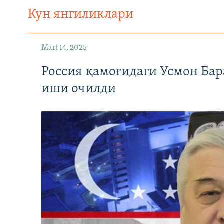
Кун янгиликлари
Mart 14, 2025
Россия қамоғидаги Усмон Бар
иши очилди