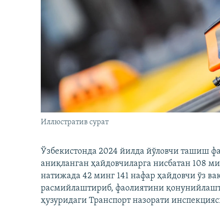
Иллюстратив сурат
Ўзбекистонда 2024 йилда йўловчи ташиш ф
аниқланган ҳайдовчиларга нисбатан 108 ми
натижада 42 минг 141 нафар ҳайдовчи ўз в
расмийлаштириб, фаолиятини қонунийлашти
ҳузуридаги Транспорт назорати инспекцияс