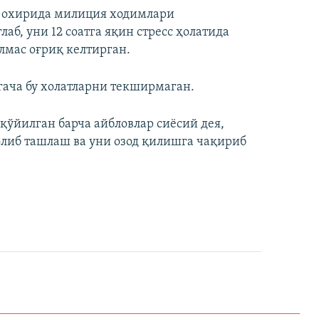
г охирида милиция ходимлари
аб, уни 12 соатга яқин стресс ҳолатида
ўлмас оғриқ келтирган.
ача бу холатларни текширмаган.
ўйилган барча айбловлар сиёсий дея,
либ ташлаш ва уни озод қилишга чақириб