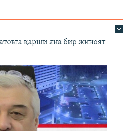
атовга қарши яна бир жиноят