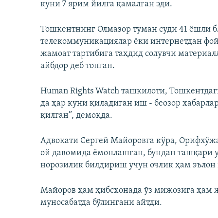
куни 7 ярим йилга қамалган эди.
Тошкентнинг Олмазор туман суди 41 ёшли б
телекоммуникациялар ёки интернетдан фой
жамоат тартибига таҳдид солувчи материа
айбдор деб топган.
Human Rights Watch ташкилоти, Тошкентдаг
да ҳар куни қиладиган иш - беозор хабарл
қилган”, демоқда.
Адвокати Сергей Майоровга кўра, Орифхўжа
ой давомида ёмонлашган, бундан ташқари у
норозилик билдириш учун очлик ҳам эълон 
Майоров ҳам ҳибсхонада ўз мижозига ҳам 
муносабатда бўлингани айтди.