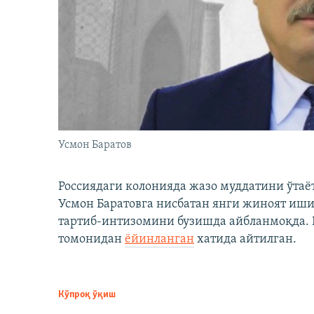
Усмон Баратов
Россиядаги колонияда жазо муддатини ўтаё
Усмон Баратовга нисбатан янги жиноят иши
тартиб-интизомини бузишда айбланмоқда. Б
томонидан
ёйинланган
хатида айтилган.
Кўпроқ ўқиш