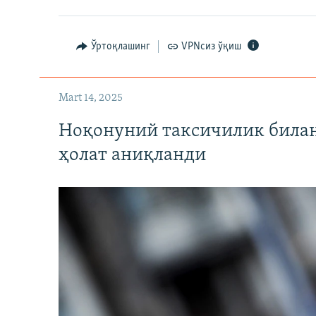
Ўртоқлашинг
VPNсиз ўқиш
Mart 14, 2025
Ноқонуний таксичилик билан
ҳолат аниқланди