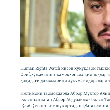
Human Rights Watch инсон ҳуқуқлари ташки
Орифхўжаевнинг қамоқхонада қийноқлар ва
ҳақидаги даъволарини ҳукумат идоралари 
Ижтимоий тармоқларда Аброр Мухтор Алий 
билан танилган Аброр Абдуазимов билан Т
бўлиб ўтган тортишув ортидан қўлга олинга