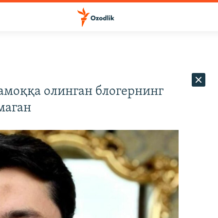
амоққа олинган блогернинг
маган