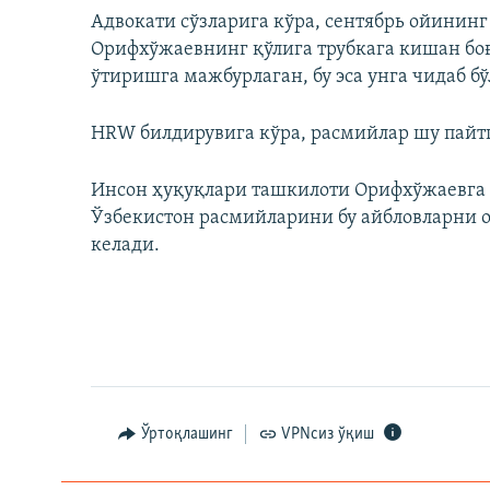
Адвокати сўзларига кўра, сентябрь ойинин
Орифхўжаевнинг қўлига трубкага кишан боғл
ўтиришга мажбурлаган, бу эса унга чидаб б
HRW билдирувига кўра, расмийлар шу пайтг
Инсон ҳуқуқлари ташкилоти Орифхўжаевга қ
Ўзбекистон расмийларини бу айбловларни о
келади.
Ўртоқлашинг
VPNсиз ўқиш