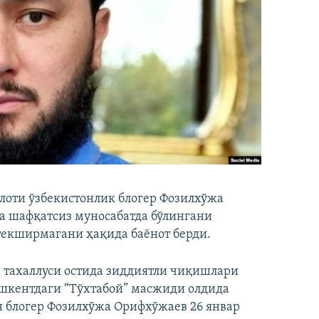
лоти ўзбекистонлик блогер Фозилхўжа
 шафқатсиз муносабатда бўлингани
текширмагани ҳақида баёнот берди.
тахаллуси остида зиддиятли чиқишлари
ошкентдаги “Тўхтабой” масжиди олдида
н блогер Фозилхўжа Орифхўжаев 26 январ