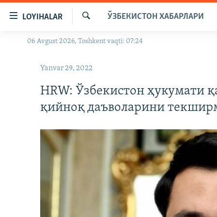
Линклар
ЎЗБЕКИСТОН ХАБАРЛАРИ
LOYIHALAR
Бош
мавзуларга
Излаш
06 Avgust 2026, Toshkent vaqti: 07:24
OZODLIK SURISHTIRUVLARI
ўтинг
Асосий
OZODVIDEO
Yanvar 29, 2022
навигацияга
OZODARXIV
ўтинг
HRW: Ўзбекистон ҳукумати қ
Қидиришга
қийноқ даъволарини текшир
ўтинг