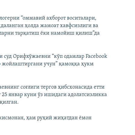
логерни “оммавий ахборот воситалари,
даланган ҳолда жамоат хавфсизлиги ва
лларни тарқатиш ёки намойиш қилиш”да
и суд Орифхўжаевни “кўп одамлар Facebook
ар жойлаштиргани учун” қамоққа ҳукм
евнинг соғлиги тергов ҳибсхонасида етти
 25 январ куни ўз ишидаги адолатсизликка
қилган.
жисмонан, ҳам руҳий жиҳатдан ёмон