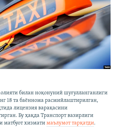
аолияти билан ноқонуний шуғулланганлиги
нг 18 та баённома расмийлаштирилган,
ақтида лицензия варақасини
рган. Бу ҳақда Транспорт вазирлиги
и матбуот хизмати
маълумот тарқатди
.