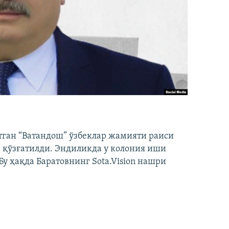
тган “Ватандош” ўзбеклар жамияти раиси
 қўзғатилди. Эндиликда у колония иши
у ҳақда Баратовнинг Sota.Vision нашри