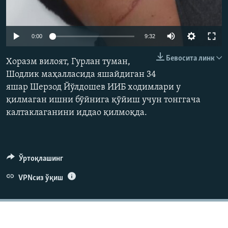
Auto
0:00
9:32
240p
Бевосита линк
Хоразм вилоят, Гурлан туман,
360p
Шодлик маҳалласида яшайдиган 34
яшар Шерзод Йўлдошев ИИБ ходимлари у
480p
Auto
240p
360p
480p
қилмаган ишни бўйнига қўйиш учун тонггача
720p
калтаклаганини иддао қилмоқда.
720p
1080p
1080p
Ўртоқлашинг
VPNсиз ўқиш