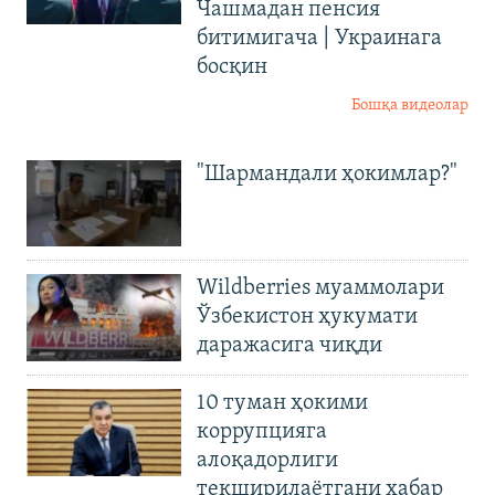
Чашмадан пенсия
битимигача | Украинага
босқин
Бошқа видеолар
"Шармандали ҳокимлар?"
Wildberries муаммолари
Ўзбекистон ҳукумати
даражасига чиқди
10 туман ҳокими
коррупцияга
алоқадорлиги
текширилаётгани хабар