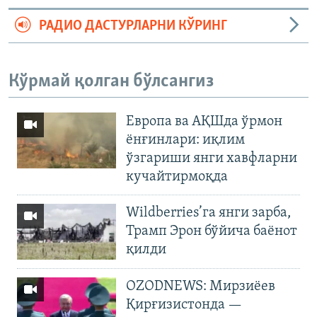
РАДИО ДАСТУРЛАРНИ КЎРИНГ
Кўрмай қолган бўлсангиз
Европа ва АҚШда ўрмон
ёнғинлари: иқлим
ўзгариши янги хавфларни
кучайтирмоқда
Wildberries’га янги зарба,
Трамп Эрон бўйича баёнот
қилди
OZODNEWS: Мирзиёев
Қирғизистонда —