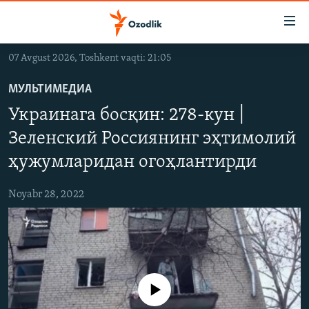
Линклар
Бош
мавзуларга
07 Avgust 2026, Toshkent vaqti: 21:05
ўтинг
OZODLIK SURISHTIRUVLARI
Асосий
МУЛЬТИМЕДИА
OZODVIDEO
навигацияга
Украинага босқин: 278-кун |
ўтинг
OZODARXIV
Қидиришга
Зеленский Россиянинг эҳтимолий
ўтинг
ҳужумларидан огоҳлантирди
На русском
Noyabr 28, 2022
ИЖТИМОИЙ ТАРМОҚЛАР
Айни дамда медиа-манба мавжуд эмас
Озодлик бошқа тилларда