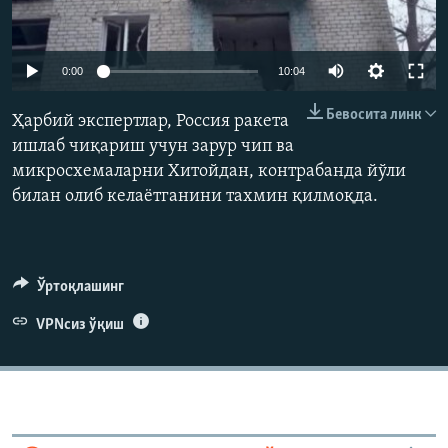
Auto
0:00
10:04
240p
Бевосита линк
Ҳарбий экспертлар, Россия ракета
360p
ишлаб чиқариш учун зарур чип ва
микросхемаларни Хитойдан, контрабанда йўли
480p
Auto
240p
360p
480p
билан олиб келаётганини тахмин қилмоқда.
720p
720p
1080p
1080p
Ўртоқлашинг
VPNсиз ўқиш