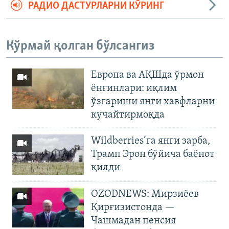
РАДИО ДАСТУРЛАРНИ КЎРИНГ
Кўрмай қолган бўлсангиз
Европа ва АҚШда ўрмон
ёнғинлари: иқлим
ўзгариши янги хавфларни
кучайтирмоқда
Wildberries’га янги зарба,
Трамп Эрон бўйича баёнот
қилди
OZODNEWS: Мирзиёев
Қирғизистонда —
Чашмадан пенсия