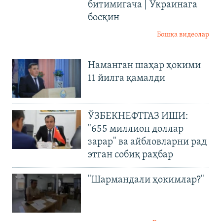
битимигача | Украинага
босқин
Бошқа видеолар
Наманган шаҳар ҳокими
11 йилга қамалди
ЎЗБЕКНЕФТГАЗ ИШИ:
"655 миллион доллар
зарар" ва айбловларни рад
этган собиқ раҳбар
"Шармандали ҳокимлар?"