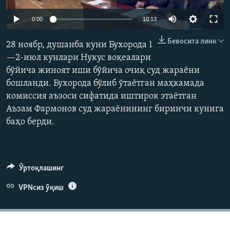
Auto
0:00
10:13
240p
Бевосита линк
28 ноябр, душанба куни Бухорода 1
360p
—2-июл кунлари Нукус воқеалари
бўйича жиноят иши бўйича очиқ суд жараёни
480p
Auto
240p
360p
480p
бошланди. Бухорода бўлиб ўтаётган маҳкамада
720p
комиссия аъзоси сифатида иштирок этаётган
720p
1080p
1080p
Аъзам Фармонов суд жараёнининг биринчи кунига
баҳо берди.
Ўртоқлашинг
VPNсиз ўқиш