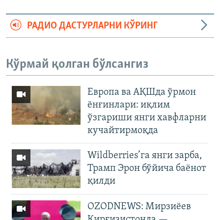
РАДИО ДАСТУРЛАРНИ КЎРИНГ
Кўрмай қолган бўлсангиз
Европа ва АҚШда ўрмон
ёнғинлари: иқлим
ўзгариши янги хавфларни
кучайтирмоқда
Wildberries’га янги зарба,
Трамп Эрон бўйича баёнот
қилди
OZODNEWS: Мирзиёев
Қирғизистонда —