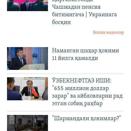
Чашмадан пенсия
битимигача | Украинага
босқин
Бошқа видеолар
Наманган шаҳар ҳокими
11 йилга қамалди
ЎЗБЕКНЕФТГАЗ ИШИ:
"655 миллион доллар
зарар" ва айбловларни рад
этган собиқ раҳбар
"Шармандали ҳокимлар?"