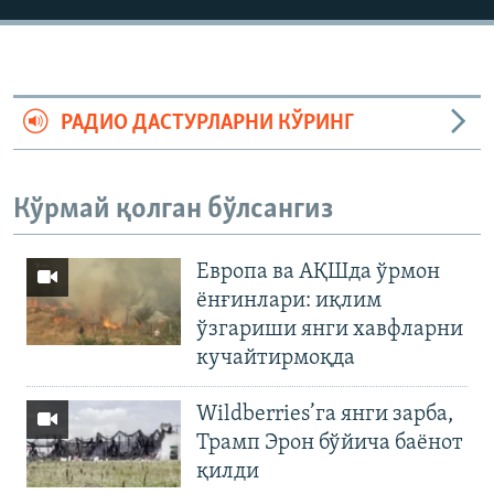
РАДИО ДАСТУРЛАРНИ КЎРИНГ
Кўрмай қолган бўлсангиз
Европа ва АҚШда ўрмон
ёнғинлари: иқлим
ўзгариши янги хавфларни
кучайтирмоқда
Wildberries’га янги зарба,
Трамп Эрон бўйича баёнот
қилди