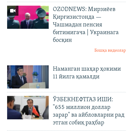
OZODNEWS: Мирзиёев
Қирғизистонда —
Чашмадан пенсия
битимигача | Украинага
босқин
Бошқа видеолар
Наманган шаҳар ҳокими
11 йилга қамалди
ЎЗБЕКНЕФТГАЗ ИШИ:
"655 миллион доллар
зарар" ва айбловларни рад
этган собиқ раҳбар