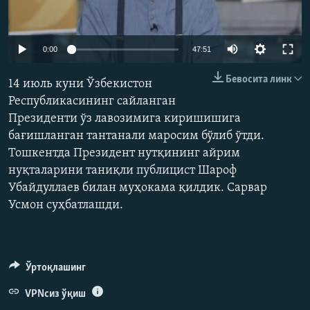
Auto
0:00
47:51
240p
Бевосита линк
14 июль куни Ўзбекистон
360p
Республикасининг сайланган
Президенти ўз лавозимига киришишига
480p
Auto
240p
360p
480p
бағишланган тантанали маросим бўлиб ўтди.
720p
Тошкентда Президент нутқининг айрим
720p
нуқталарини таниқли публицист Шароф
Убайдуллаев билан муҳокама қилдик. Сарвар
Усмон суҳбатлашди.
Ўртоқлашинг
VPNсиз ўқиш