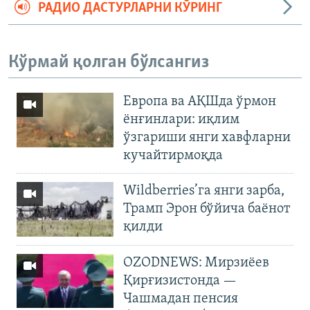
РАДИО ДАСТУРЛАРНИ КЎРИНГ
Кўрмай қолган бўлсангиз
Европа ва АҚШда ўрмон
ёнғинлари: иқлим
ўзгариши янги хавфларни
кучайтирмоқда
Wildberries’га янги зарба,
Трамп Эрон бўйича баёнот
қилди
OZODNEWS: Мирзиёев
Қирғизистонда —
Чашмадан пенсия