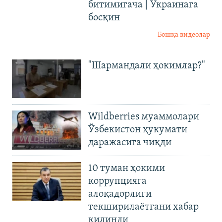
битимигача | Украинага
босқин
Бошқа видеолар
"Шармандали ҳокимлар?"
Wildberries муаммолари
Ўзбекистон ҳукумати
даражасига чиқди
10 туман ҳокими
коррупцияга
алоқадорлиги
текширилаётгани хабар
қилинди