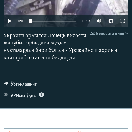
Auto
0:00
15:53
240p
Бевосита линк
Украина армияси Донецк вилояти
360p
жануби-ғарбидаги муҳим
нуқталардан бири бўлган - Урожайне шаҳрини
480p
Auto
240p
360p
480p
қайтариб олганини билдирди.
720p
720p
1080p
1080p
Ўртоқлашинг
VPNсиз ўқиш