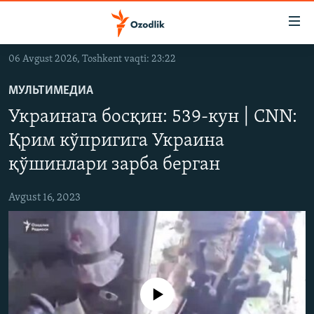
Линклар
Бош
мавзуларга
06 Avgust 2026, Toshkent vaqti: 23:22
ўтинг
OZODLIK SURISHTIRUVLARI
Асосий
МУЛЬТИМЕДИА
OZODVIDEO
навигацияга
Украинага босқин: 539-кун | CNN:
ўтинг
OZODARXIV
Қидиришга
Қрим кўпригига Украина
ўтинг
қўшинлари зарба берган
На русском
Avgust 16, 2023
ИЖТИМОИЙ ТАРМОҚЛАР
Айни дамда медиа-манба мавжуд эмас
Озодлик бошқа тилларда