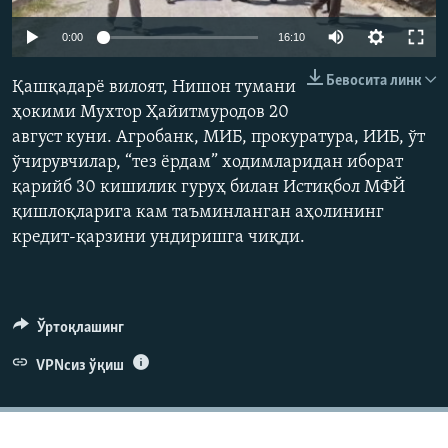
Auto
0:00
16:10
240p
Бевосита линк
Қашқадарё вилоят, Нишон тумани
360p
ҳокими Мухтор Ҳайитмуродов 20
август куни. Агробанк, МИБ, прокуратура, ИИБ, ўт
480p
Auto
240p
360p
480p
ўчирувчилар, “тез ёрдам” ходимларидан иборат
720p
қарийб 30 кишилик гуруҳ билан Истиқбол МФЙ
720p
1080p
1080p
қишлоқларига кам таъминланган аҳолининг
кредит-қарзини ундиришга чиқди.
Ўртоқлашинг
VPNсиз ўқиш