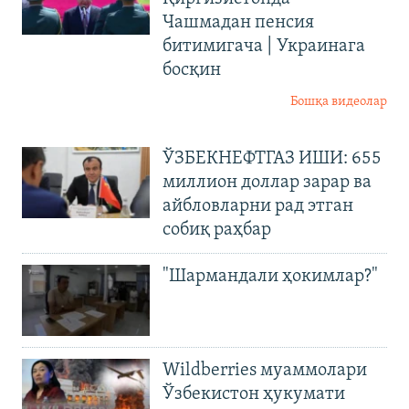
Чашмадан пенсия
битимигача | Украинага
босқин
Бошқа видеолар
ЎЗБЕКНЕФТГАЗ ИШИ: 655
миллион доллар зарар ва
айбловларни рад этган
собиқ раҳбар
"Шармандали ҳокимлар?"
Wildberries муаммолари
Ўзбекистон ҳукумати