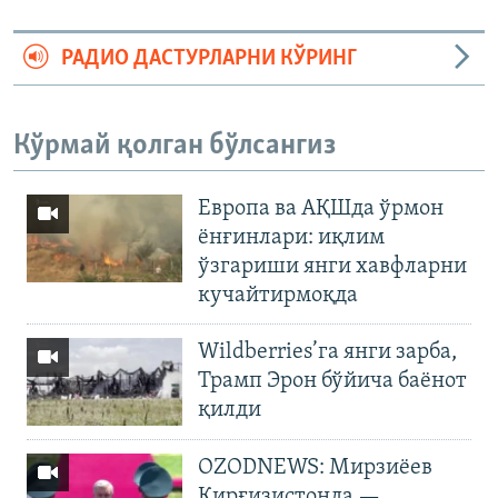
РАДИО ДАСТУРЛАРНИ КЎРИНГ
Кўрмай қолган бўлсангиз
Европа ва АҚШда ўрмон
ёнғинлари: иқлим
ўзгариши янги хавфларни
кучайтирмоқда
Wildberries’га янги зарба,
Трамп Эрон бўйича баёнот
қилди
OZODNEWS: Мирзиёев
Қирғизистонда —