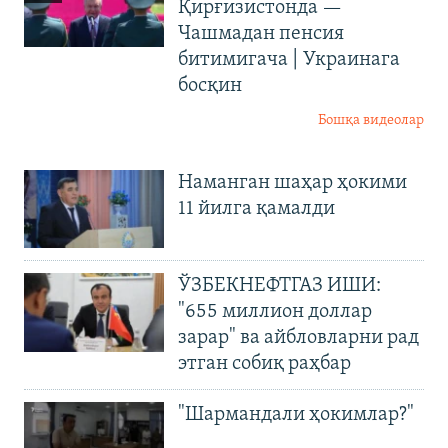
Қирғизистонда —
Чашмадан пенсия
битимигача | Украинага
босқин
Бошқа видеолар
Наманган шаҳар ҳокими
11 йилга қамалди
ЎЗБЕКНЕФТГАЗ ИШИ:
"655 миллион доллар
зарар" ва айбловларни рад
этган собиқ раҳбар
"Шармандали ҳокимлар?"