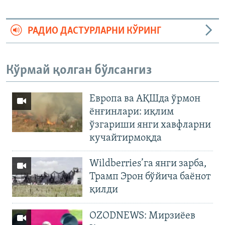
РАДИО ДАСТУРЛАРНИ КЎРИНГ
Кўрмай қолган бўлсангиз
Европа ва АҚШда ўрмон
ёнғинлари: иқлим
ўзгариши янги хавфларни
кучайтирмоқда
Wildberries’га янги зарба,
Трамп Эрон бўйича баёнот
қилди
OZODNEWS: Мирзиёев