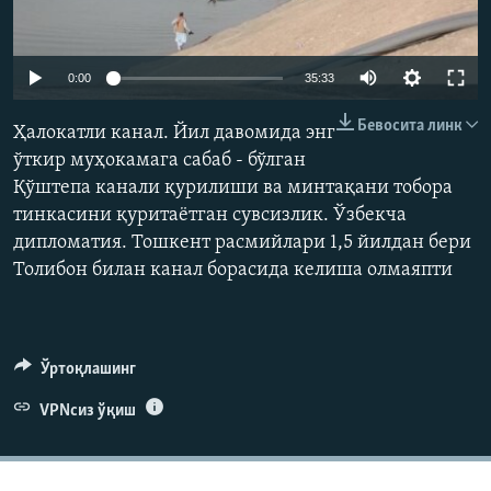
Auto
0:00
35:33
240p
Бевосита линк
Ҳалокатли канал. Йил давомида энг
360p
ўткир муҳокамага сабаб - бўлган
Қўштепа канали қурилиши ва минтақани тобора
480p
Auto
240p
360p
480p
тинкасини қуритаётган сувсизлик. Ўзбекча
720p
дипломатия. Тошкент расмийлари 1,5 йилдан бери
720p
1080p
1080p
Толибон билан канал борасида келиша олмаяпти
Ўртоқлашинг
VPNсиз ўқиш