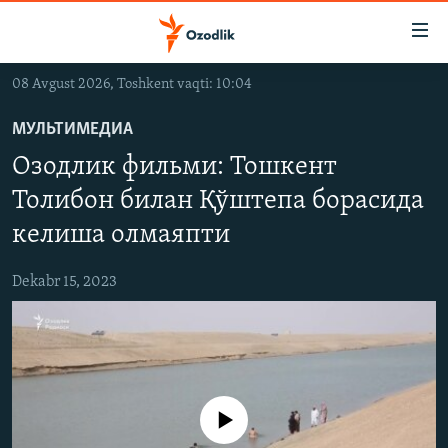
Линклар
Бош
мавзуларга
08 Avgust 2026, Toshkent vaqti: 10:04
ўтинг
OZODLIK SURISHTIRUVLARI
Асосий
МУЛЬТИМЕДИА
OZODVIDEO
навигацияга
Озодлик фильми: Тошкент
ўтинг
OZODARXIV
Қидиришга
Толибон билан Қўштепа борасида
ўтинг
келиша олмаяпти
На русском
Dekabr 15, 2023
ИЖТИМОИЙ ТАРМОҚЛАР
Айни дамда медиа-манба мавжуд эмас
Озодлик бошқа тилларда