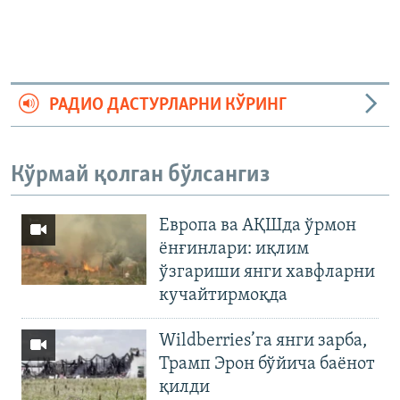
РАДИО ДАСТУРЛАРНИ КЎРИНГ
Кўрмай қолган бўлсангиз
Европа ва АҚШда ўрмон
ёнғинлари: иқлим
ўзгариши янги хавфларни
кучайтирмоқда
Wildberries’га янги зарба,
Трамп Эрон бўйича баёнот
қилди