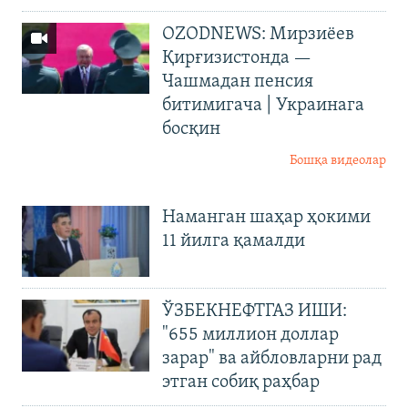
OZODNEWS: Мирзиёев
Қирғизистонда —
Чашмадан пенсия
битимигача | Украинага
босқин
Бошқа видеолар
Наманган шаҳар ҳокими
11 йилга қамалди
ЎЗБЕКНЕФТГАЗ ИШИ:
"655 миллион доллар
зарар" ва айбловларни рад
этган собиқ раҳбар