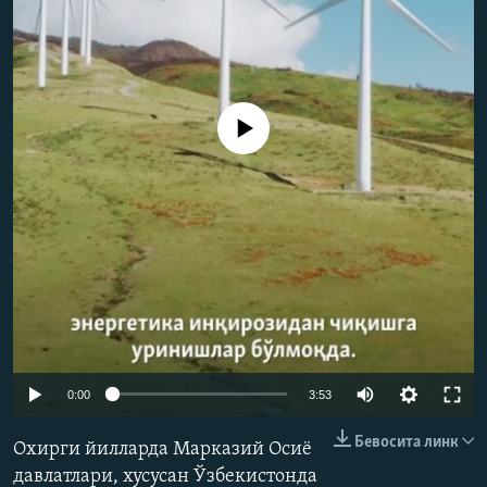
Айни дамда медиа-манба мавжуд эмас
Auto
0:00
3:53
240p
Бевосита линк
Охирги йилларда Марказий Осиё
360p
давлатлари, хусусан Ўзбекистонда