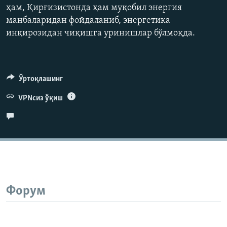
ҳам, Қирғизистонда ҳам муқобил энергия
480p
манбаларидан фойдаланиб, энергетика
720p
инқирозидан чиқишга уринишлар бўлмоқда.
1080p
Ўртоқлашинг
Auto
240p
360p
480p
VPNсиз ўқиш
720p
1080p
Форум