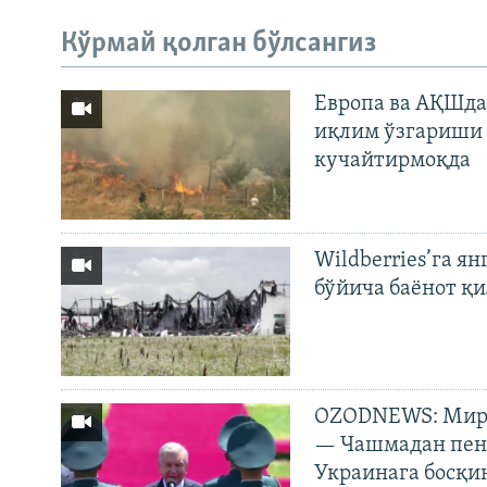
Кўрмай қолган бўлсангиз
Европа ва АҚШда
иқлим ўзгариши 
кучайтирмоқда
Wildberries’га ян
бўйича баёнот қ
OZODNEWS: Мирз
— Чашмадан пенс
Украинага босқи