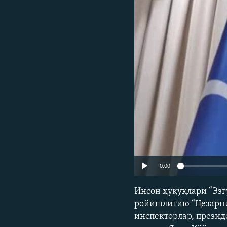
0:00
Инсон ҳуқуқлари “Эз
ройишлигию “Цезарни
инспекторлар, презид