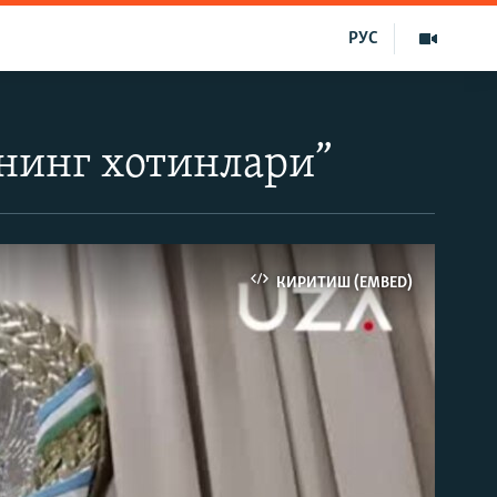
РУС
рнинг хотинлари”
КИРИТИШ (EMBED)