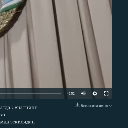
д эмас
Auto
48:52
240p
Бевосита линк
батда Сенатнинг
КИРИТИШ (EMBED)
360p
ган
амда эскисидан
480p