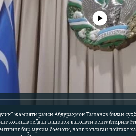
Айни дамда медиа-манба мавжу
гулик” жамияти раиси Абдураҳмон Ташанов билан суҳ
нг хотинлари”дан ташқари ваколати кенгайтирилаёт
ентнинг бир муҳим баёноти, чанг қоплаган пойтахт ҳ