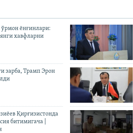
 ўрмон ёнғинлари:
янги хавфларни
ги зарба, Трамп Эрон
илди
иёев Қирғизистонда
ия битимигача |
н