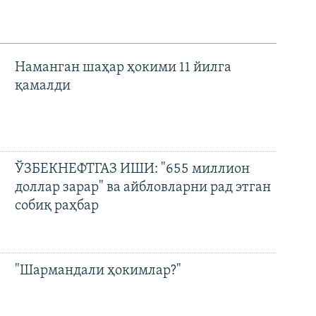
Наманган шаҳар ҳокими 11 йилга
қамалди
ЎЗБЕКНЕФТГАЗ ИШИ: "655 миллион
доллар зарар" ва айбловларни рад этган
собиқ раҳбар
"Шармандали ҳокимлар?"