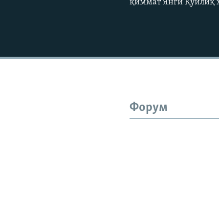
қиммат Янги Қўйлиқ ҳ
Форум