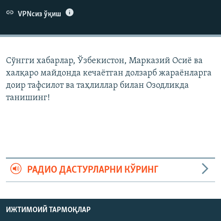
VPNсиз ўқиш
Сўнгги хабарлар, Ўзбекистон, Марказий Осиë ва
халқаро майдонда кечаëтган долзарб жараëнларга
доир тафсилот ва таҳлиллар билан Озодликда
танишинг!
РАДИО ДАСТУРЛАРНИ КЎРИНГ
ИЖТИМОИЙ ТАРМОҚЛАР